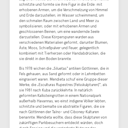
schnitzte und formte sie ihre Figur in die Erde: mit
erhobenen Armen, um die Verschmelzung von Himmel
und Erde darzustellen; im Wasser schwimmend, um
den schmalen Raum zwischen Land und Meer zu
symbolisieren; oder mit erhobenen Armen und
geschlossenen Beinen, um eine wandernde Seele
darzustellen. Diese Körperspuren wurden aus
verschiedenen Materialien geformt, darunter Blumen,
Äste, Moos, Schießpulver und Feuer, gelegentlich
kombiniert mit Tierherzen oder Handabdrücken, die
sie direkt in den Boden brannte.
Bis 1978 wichen die „Siluetas“ antiken Göttinnen, die in
Fels gehauen, aus Sand geformt oder in Lehmbetten
eingraviert waren. Mendieta schuf eine Gruppe dieser
Werke, die „Esculturas Rupestres [Felsskulpturen]“, als
sie 1981 nach Kuba zurückkehrte. In natürlich
geformten Kalksteingrotten in einem Nationalpark
außerhalb Havannas, wo einst indigene Völker lebten,
schnitzte und bemalte sie abstrakte Figuren, die sie
nach Göttinnen der Taíno- und Ciboney-Kulturen
benannte. Mendieta wollte, dass diese Skulpturen von
zukünftigen Parkbesuchern entdeckt würden, doch