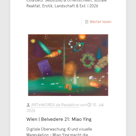
Courbets: Selbstbild & Öffentlichkeit, soziale
Realität, Erotik, Landschaft & Exil. | 2026
Weiter lesen
ARTinWORDS.de Redaktion
von
10. Juli
2026
Wien | Belvedere 21: Miao Ying
Digitale Überwachung, KI und visuelle
Manipulation – Miao Ying macht die