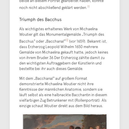
beide an diesem Porträt gearbeitet haben, konnte
11
noch nicht abschließend geklärt werden.
Triumph des Bacchus
Als wichtigstes erhaltenes Werk von Michaelina
Woutier gilt das Monumentalgemälde „Triumph des
12
Bacchus“ oder „Bacchanal“
(vor 1659). Bekannt ist,
dass Erzherzog Leopold Wilhelm 1650 mehrere
Gemälde von Michaelina gekauft hatte, jedoch keines
von ihrem Bruder.36 Der Erzherzog zählte damit zu
den wichtigsten Auftraggebern der Künstlerin und
bestellte bei ihr auch dieses Gemälde.
Mit dem „Bacchanal“ auf großem Format
demonstrierte Michaelina Woutier nicht ihre
Kenntnisse der männlichen Anatomie, sondern sie
läuft selbst als eine halbnackte Bacchantin in diesem
vielfarbigen Zug Betrunkener mit (Rollenporträt). Als
einzige schaut Woutier direkt aus dem Bild heraus.