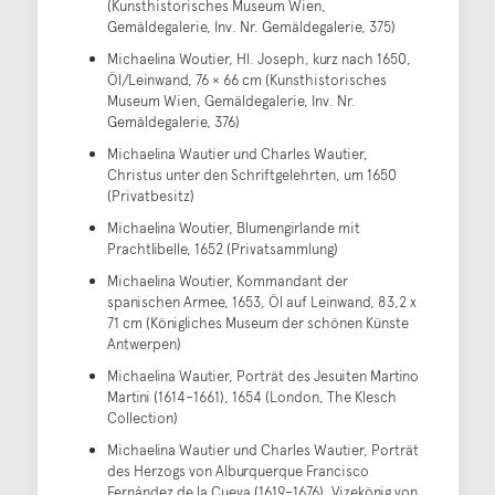
(Kunsthistorisches Museum Wien,
Gemäldegalerie, Inv. Nr. Gemäldegalerie, 375)
Michaelina Woutier, Hl. Joseph, kurz nach 1650,
Öl/Leinwand, 76 × 66 cm (Kunsthistorisches
Museum Wien, Gemäldegalerie, Inv. Nr.
Gemäldegalerie, 376)
Michaelina Wautier und Charles Wautier,
Christus unter den Schriftgelehrten, um 1650
(Privatbesitz)
Michaelina Woutier, Blumengirlande mit
Prachtlibelle, 1652 (Privatsammlung)
Michaelina Woutier, Kommandant der
spanischen Armee, 1653, Öl auf Leinwand, 83,2 x
71 cm (Königliches Museum der schönen Künste
Antwerpen)
Michaelina Wautier, Porträt des Jesuiten Martino
Martini (1614–1661), 1654 (London, The Klesch
Collection)
Michaelina Wautier und Charles Wautier, Porträt
des Herzogs von Alburquerque Francisco
Fernández de la Cueva (1619–1676), Vizekönig von