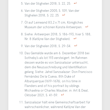
Van der Stighelen 2018, S. 22, 25.
Van der Stighelen 2005, S. 109; Van der
Stighelen 2018, S. 22, 25.
Öl auf Leinwand 83,2 x 71 cm, Königliches
Museum der schönen Künste Antwerpen.
Siehe: Antwerpen 2018, S. 186–193, hier S. 188,
Nr. 8 (Katlijne Van der Stighelen).
Van der Stighelen 2018, S. 29–34.
Das Gemälde wurde am 6. Dezember 2018 bei
Sotheby’s als lot 193 versteigert. Im Rahmen
dessen wurde es von Sanzsalazar untersucht,
dem die Neuzuschreibung und Identifikation
gelang. Siehe: Jahel Sanzsalazar: Don Francisco
Fernández De la Cueva, 8th Duke of
Alburquerque (1619–1676), on his time in
Flanders and of his portrait by siblings
Michaelina or Charles Wautier, in: Art & Deal,
Oktober 2021, S. 41–59.
Sanzsalazar hält eine Gemeinschaftsarbeit für
wahrscheinlicher, während Katlijne Van der