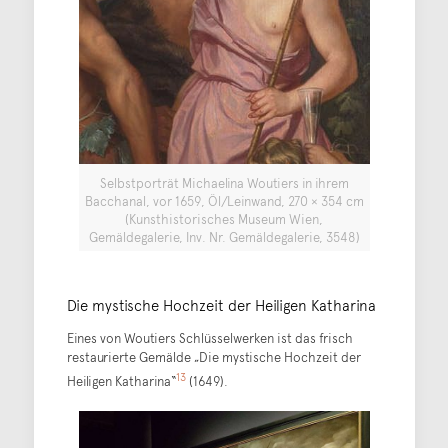
Selbstporträt Michaelina Woutiers in ihrem
Bacchanal, vor 1659, Öl/Leinwand, 270 × 354 cm
(Kunsthistorisches Museum Wien,
Gemäldegalerie, Inv. Nr. Gemäldegalerie, 3548)
Die mystische Hochzeit der Heiligen Katharina
Eines von Woutiers Schlüsselwerken ist das frisch
restaurierte Gemälde „Die mystische Hochzeit der
13
Heiligen Katharina“
(1649).