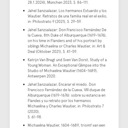
28.1.2024), München 2023, S. 86–111.
Jahel Sanzsalazar, Los hermanos Estuardo y los
Wautier. Retratos de una familia real en el exilio,
in: Philostrato 9 (2021), S. 29–59.
Jahel Sanzsalazar: Don Francisco Fernández De
la Cueva, 8th Duke of Alburquerque (1619–1676),
on his time in Flanders and of his portrait by
siblings Michaelina or Charles Wautier, in: Art &
Deal (Oktober 2021), S. 41–59.
Katrijn Van Bragt und Sven Van Dorst, Study of a
Young Woman. An Exceptional Glimpse into the
Studio of Michaelina Wautier (1604–1689),
Antwerpen 2020.
Jahel Sanzsalazar, Encarar el miedo. Don
Francisco Fernández de la Cueva, VIII duque de
Alburquerque (1619–1676): sobre su estancia en
Flandes y su retrato por los hermanos
Michaelina y Charles Wautier, in: Philostrato 7
(2020),
S. 61–98.
Michaelina Wautier, 1604–1689, triomf van een