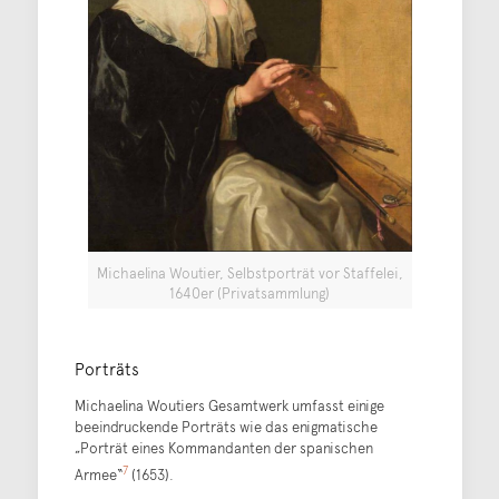
Michaelina Woutier, Selbstporträt vor Staffelei,
1640er (Privatsammlung)
Porträts
Michaelina Woutiers Gesamtwerk umfasst einige
beeindruckende Porträts wie das enigmatische
„Porträt eines Kommandanten der spanischen
7
Armee“
(1653).