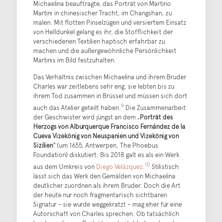
Michaelina beauftragte, das Porträt von Martino
Martini in chinesischer Tracht, im Changshan, zu
malen. Mit flotten Pinselzügen und versiertem Einsatz
von Helldunkel gelang es ihr, die Stofflichkeit der
verschiedenen Textilien haptisch erfahrbar zu
machen und die außergewöhnliche Persönlichkeit
Martinis im Bild festzuhalten.
Das Verhältnis zwischen Michaelina und ihrem Bruder
Charles war zeitlebens sehr eng, sie lebten bis zu
ihrem Tod zusammen in Brüssel und müssen sich dort
9
auch das Atelier geteilt haben.
Die Zusammenarbeit
der Geschwister wird jüngst an dem „
Porträt des
Herzogs von Alburquerque Francisco Fernández de la
Cueva Vizekönig von Neuspanien und Vizekönig von
Sizilien
“ (um 1655, Antwerpen, The Phoebus
Foundation) diskutiert. Bis 2018 galt es als ein Werk
10
aus dem Umkreis von
Diego Velázquez
.
Stilistisch
lässt sich das Werk den Gemälden von Michaelina
deutlicher zuordnen als ihrem Bruder. Doch die Art
der heute nur noch fragmentarisch sichtbaren
Signatur – sie wurde weggekratzt – mag eher für eine
Autorschaft von Charles sprechen. Ob tatsächlich