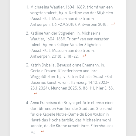
Michaelina Wautier, 1604–1689, triomf van een
vergeten talent, hg. v. Katlijne van der Stighelen
(Ausst.-Kat. Museum aan de Stroom,
Antwerpen, 1.6.–2.9.2018), Antwerpen 2018.
Katlijne Van der Stighelen, in: Michaelina
Wautier, 1604–1689. Triomf van een vergeten
talent, hg. von Katlijne Van der Stighelen
(Ausst.-Kat. Museum aan de Stroom,
Antwerpen, 2018), S. 18–22.
Katrin Dyballa, Bewusst ohne Ehemann, in:
Geniale Frauen. Künstlerinnen und ihre
Weggefährten, hg. v. Katrin Dyballa (Ausst.-Kat.
Bucerius Kunst Forum, Hamburg, 14.10.2023–
28.1.2024), München 2023, S. 86–111, hier S. 38.
Anna Francisca de Bruyns gehörte ebenso einer
der führenden Familien der Stadt an. Sie schuf
für die Kapelle Notre-Dame du Bon Vouloir in
Havré das Hochaltarbild, das Michaelina wohl
kannte, da die Kirche unweit ihres Elternhauses
lag.