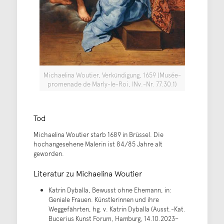
Michaelina Woutier, Verkündigung, 1659 (Musée-
promenade de Marly-le-Roi, INv.-Nr. 77.30.1)
Tod
Michaelina Woutier starb 1689 in Brüssel. Die
hochangesehene Malerin ist 84/85 Jahre alt
geworden.
Literatur zu Michaelina Woutier
Katrin Dyballa, Bewusst ohne Ehemann, in:
Geniale Frauen. Künstlerinnen und ihre
Weggefährten, hg. v. Katrin Dyballa (Ausst.-Kat.
Bucerius Kunst Forum, Hamburg, 14.10.2023–