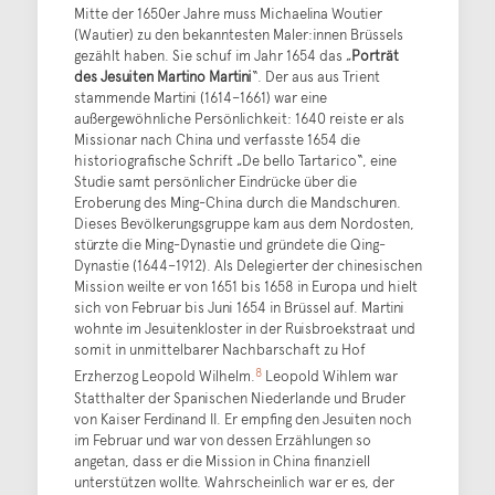
Mitte der 1650er Jahre muss Michaelina Woutier
(Wautier) zu den bekanntesten Maler:innen Brüssels
gezählt haben. Sie schuf im Jahr 1654 das „
Porträt
des Jesuiten Martino Martini
“. Der aus aus Trient
stammende Martini (1614–1661) war eine
außergewöhnliche Persönlichkeit: 1640 reiste er als
Missionar nach China und verfasste 1654 die
historiografische Schrift „De bello Tartarico“, eine
Studie samt persönlicher Eindrücke über die
Eroberung des Ming-China durch die Mandschuren.
Dieses Bevölkerungsgruppe kam aus dem Nordosten,
stürzte die Ming-Dynastie und gründete die Qing-
Dynastie (1644–1912). Als Delegierter der chinesischen
Mission weilte er von 1651 bis 1658 in Europa und hielt
sich von Februar bis Juni 1654 in Brüssel auf. Martini
wohnte im Jesuitenkloster in der Ruisbroekstraat und
somit in unmittelbarer Nachbarschaft zu Hof
8
Erzherzog Leopold Wilhelm.
Leopold Wihlem war
Statthalter der Spanischen Niederlande und Bruder
von Kaiser Ferdinand II. Er empfing den Jesuiten noch
im Februar und war von dessen Erzählungen so
angetan, dass er die Mission in China finanziell
unterstützen wollte. Wahrscheinlich war er es, der