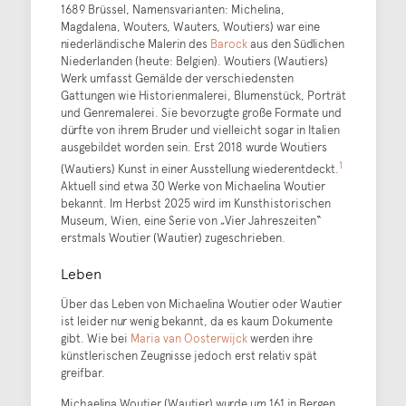
1689 Brüssel, Namensvarianten: Michelina,
Magdalena, Wouters, Wauters, Woutiers) war eine
niederländische Malerin des
Barock
aus den Südlichen
Niederlanden (heute: Belgien). Woutiers (Wautiers)
Werk umfasst Gemälde der verschiedensten
Gattungen wie Historienmalerei, Blumenstück, Porträt
und Genremalerei. Sie bevorzugte große Formate und
dürfte von ihrem Bruder und vielleicht sogar in Italien
ausgebildet worden sein. Erst 2018 wurde Woutiers
1
(Wautiers) Kunst in einer Ausstellung wiederentdeckt.
Aktuell sind etwa 30 Werke von Michaelina Woutier
bekannt. Im Herbst 2025 wird im Kunsthistorischen
Museum, Wien, eine Serie von „Vier Jahreszeiten“
erstmals Woutier (Wautier) zugeschrieben.
Leben
Über das Leben von Michaelina Woutier oder Wautier
ist leider nur wenig bekannt, da es kaum Dokumente
gibt. Wie bei
Maria van Oosterwijck
werden ihre
künstlerischen Zeugnisse jedoch erst relativ spät
greifbar.
Michaelina Woutier (Wautier) wurde um 161 in Bergen