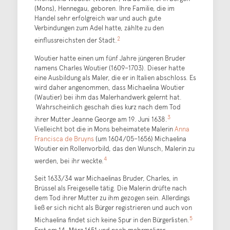
(Mons), Hennegau, geboren. Ihre Familie, die im
Handel sehr erfolgreich war und auch gute
Verbindungen zum Adel hatte, zählte zu den
2
einflussreichsten der Stadt.
Woutier hatte einen um fünf Jahre jüngeren Bruder
namens Charles Woutier (1609–1703). Dieser hatte
eine Ausbildung als Maler, die er in Italien abschloss. Es
wird daher angenommen, dass Michaelina Woutier
(Wautier) bei ihm das Malerhandwerk gelernt hat.
Wahrscheinlich geschah dies kurz nach dem Tod
3
ihrer Mutter Jeanne George am 19. Juni 1638.
Vielleicht bot die in Mons beheimatete Malerin
Anna
Francisca de Bruyns
(um 1604/05–1656) Michaelina
Woutier ein Rollenvorbild, das den Wunsch, Malerin zu
4
werden, bei ihr weckte.
Seit 1633/34 war Michaelinas Bruder, Charles, in
Brüssel als Freigeselle tätig. Die Malerin drüfte nach
dem Tod ihrer Mutter zu ihm gezogen sein. Allerdings
ließ er sich nicht als Bürger registrieren und auch von
5
Michaelina findet sich keine Spur in den Bürgerlisten.
Erst am 14. März 1651 und nach mehrmaliger