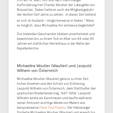
Aufforderung trat Charles Woutier der Lukasgilde von
Brüssel bei. Dabei hatte er auch die Mitgliedsgebühr
der letzten fünf Jahre zu zahlen. In dieser Zeit befand
6
er sich im Ausland – möglicherweise in Italien.
Wäre
es möglich, dass Michaelina ihn zeitweise begleitete?
Die malenden Geschwister blieben unverheiratet und
bewohnten bis zu ihrem Tod im Alter von 84 oder 85
Jahren ein stattliches Herrenhaus in der Nähe der
Kapellenkirche.
Michaelina Woutier (Wautier) und Leopold
Wilhem von Österreich
Michaelina Woutier (Wautier) genoss zu ihrer Zeit
hohes Ansehen und den Schutz von Erzherzog
Leopold Wilhelm von Österreich, dem Statthalter der
spanischen Niederlande (reg. 1647–1656). Leopold
Wilhelm wirkte als Kunstmäzen und kaufte während
seiner Amtszeit wichtige Werke von Malern wie
beispielsweise
Peter Paul Rubens
. Der Habsburger
förderte Michaelina Woutier (Wautier) und erwarb bis