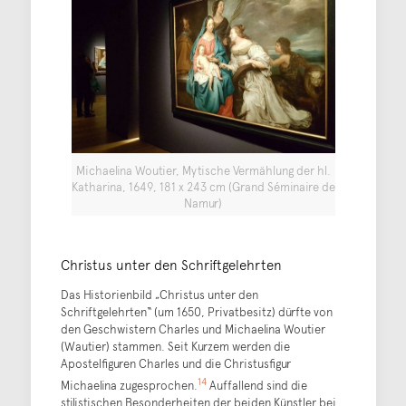
Michaelina Woutier, Mytische Vermählung der hl.
Katharina, 1649, 181 x 243 cm (Grand Séminaire de
Namur)
Christus unter den Schriftgelehrten
Das Historienbild „Christus unter den
Schriftgelehrten“ (um 1650, Privatbesitz) dürfte von
den Geschwistern Charles und Michaelina Woutier
(Wautier) stammen. Seit Kurzem werden die
Apostelfiguren Charles und die Christusfigur
14
Michaelina zugesprochen.
Auffallend sind die
stilistischen Besonderheiten der beiden Künstler bei