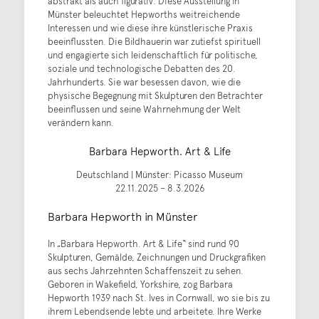
abstrakt als auch figurativ. Diese Ausstellung in
Münster beleuchtet Hepworths weitreichende
Interessen und wie diese ihre künstlerische Praxis
beeinflussten. Die Bildhauerin war zutiefst spirituell
und engagierte sich leidenschaftlich für politische,
soziale und technologische Debatten des 20.
Jahrhunderts. Sie war besessen davon, wie die
physische Begegnung mit Skulpturen den Betrachter
beeinflussen und seine Wahrnehmung der Welt
verändern kann.
Barbara Hepworth. Art & Life
Deutschland | Münster: Picasso Museum
22.11.2025 – 8.3.2026
Barbara Hepworth in Münster
In „Barbara Hepworth. Art & Life“ sind rund 90
Skulpturen, Gemälde, Zeichnungen und Druckgrafiken
aus sechs Jahrzehnten Schaffenszeit zu sehen.
Geboren in Wakefield, Yorkshire, zog Barbara
Hepworth 1939 nach St. Ives in Cornwall, wo sie bis zu
ihrem Lebendsende lebte und arbeitete. Ihre Werke