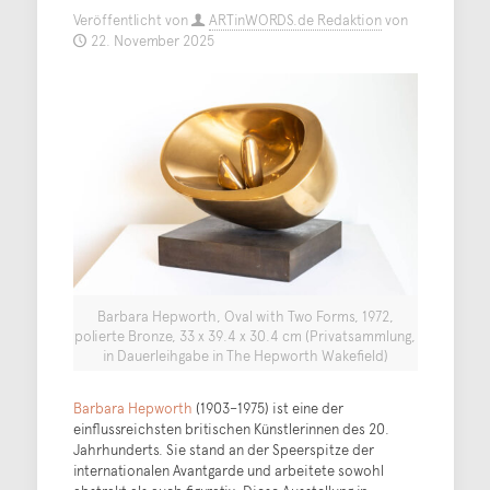
Veröffentlicht von
ARTinWORDS.de Redaktion
von
22. November 2025
Barbara Hepworth, Oval with Two Forms, 1972,
polierte Bronze, 33 x 39.4 x 30.4 cm (Privatsammlung,
in Dauerleihgabe in The Hepworth Wakefield)
Barbara Hepworth
(1903–1975) ist eine der
einflussreichsten britischen Künstlerinnen des 20.
Jahrhunderts. Sie stand an der Speerspitze der
internationalen Avantgarde und arbeitete sowohl