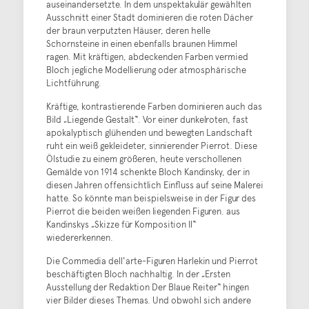
auseinandersetzte. In dem unspektakulär gewählten
Ausschnitt einer Stadt dominieren die roten Dächer
der braun verputzten Häuser, deren helle
Schornsteine in einen ebenfalls braunen Himmel
ragen. Mit kräftigen, abdeckenden Farben vermied
Bloch jegliche Modellierung oder atmosphärische
Lichtführung.
Kräftige, kontrastierende Farben dominieren auch das
Bild „Liegende Gestalt“. Vor einer dunkelroten, fast
apokalyptisch glühenden und bewegten Landschaft
ruht ein weiß gekleideter, sinnierender Pierrot. Diese
Ölstudie zu einem größeren, heute verschollenen
Gemälde von 1914 schenkte Bloch Kandinsky, der in
diesen Jahren offensichtlich Einfluss auf seine Malerei
hatte. So könnte man beispielsweise in der Figur des
Pierrot die beiden weißen liegenden Figuren. aus
Kandinskys „Skizze für Komposition Il“
wiedererkennen.
Die Commedia dell'arte-Figuren Harlekin und Pierrot
beschäftigten Bloch nachhaltig. In der „Ersten
Ausstellung der Redaktion Der Blaue Reiter“ hingen
vier Bilder dieses Themas. Und obwohl sich andere