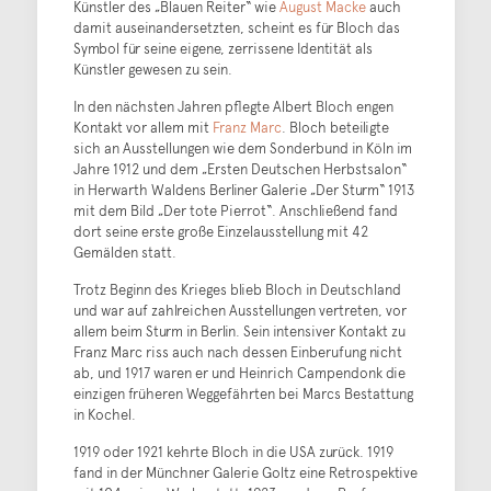
Künstler des „Blauen Reiter“ wie
August Macke
auch
damit auseinandersetzten, scheint es für Bloch das
Symbol für seine eigene, zerrissene Identität als
Künstler gewesen zu sein.
In den nächsten Jahren pflegte Albert Bloch engen
Kontakt vor allem mit
Franz Marc
. Bloch beteiligte
sich an Ausstellungen wie dem Sonderbund in Köln im
Jahre 1912 und dem „Ersten Deutschen Herbstsalon“
in Herwarth Waldens Berliner Galerie „Der Sturm“ 1913
mit dem Bild „Der tote Pierrot“. Anschließend fand
dort seine erste große Einzelausstellung mit 42
Gemälden statt.
Trotz Beginn des Krieges blieb Bloch in Deutschland
und war auf zahlreichen Ausstellungen vertreten, vor
allem beim Sturm in Berlin. Sein intensiver Kontakt zu
Franz Marc riss auch nach dessen Einberufung nicht
ab, und 1917 waren er und Heinrich Campendonk die
einzigen früheren Weggefährten bei Marcs Bestattung
in Kochel.
1919 oder 1921 kehrte Bloch in die USA zurück. 1919
fand in der Münchner Galerie Goltz eine Retrospektive