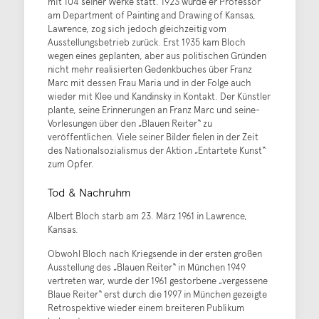
mit 104 seiner Werke statt. 1923 wurde er Professor
am Department of Painting and Drawing of Kansas,
Lawrence, zog sich jedoch gleichzeitig vom
Ausstellungsbetrieb zurück. Erst 1935 kam Bloch
wegen eines geplanten, aber aus politischen Gründen
nicht mehr realisierten Gedenkbuches über Franz
Marc mit dessen Frau Maria und in der Folge auch
wieder mit Klee und Kandinsky in Kontakt. Der Künstler
plante, seine Erinnerungen an Franz Marc und seine-
Vorlesungen über den „Blauen Reiter“ zu
veröffentlichen. Viele seiner Bilder fielen in der Zeit
des Nationalsozialismus der Aktion „Entartete Kunst“
zum Opfer.
Tod & Nachruhm
Albert Bloch starb am 23. März 1961 in Lawrence,
Kansas.
Obwohl Bloch nach Kriegsende in der ersten großen
Ausstellung des „Blauen Reiter“ in München 1949
vertreten war, wurde der 1961 gestorbene „vergessene
Blaue Reiter“ erst durch die 1997 in München gezeigte
Retrospektive wieder einem breiteren Publikum