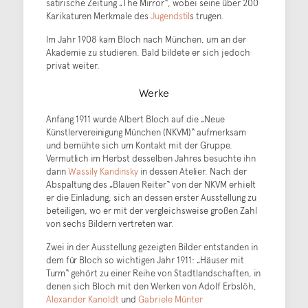
satirische Zeitung „The Mirror“, wobei seine über 200
Karikaturen Merkmale des
Jugendstil
s trugen.
Im Jahr 1908 kam Bloch nach München, um an der
Akademie zu studieren. Bald bildete er sich jedoch
privat weiter.
Werke
Anfang 1911 wurde Albert Bloch auf die „Neue
Künstlervereinigung München (NKVM)“ aufmerksam
und bemühte sich um Kontakt mit der Gruppe.
Vermutlich im Herbst desselben Jahres besuchte ihn
dann
Wassily Kandinsky
in dessen Atelier. Nach der
Abspaltung des „Blauen Reiter“ von der NKVM erhielt
er die Einladung, sich an dessen erster Ausstellung zu
beteiligen, wo er mit der vergleichsweise großen Zahl
von sechs Bildern vertreten war.
Zwei in der Ausstellung gezeigten Bilder entstanden in
dem für Bloch so wichtigen Jahr 1911: „Häuser mit
Turm“ gehört zu einer Reihe von Stadtlandschaften, in
denen sich Bloch mit den Werken von Adolf Erbslöh,
Alexander Kanoldt
und
Gabriele Münter