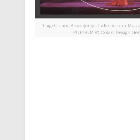
Luigi Colani, Bewegungsstudie aus der Map
POPDOM © Colani Design Ge