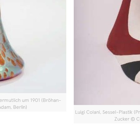
vermutlich um 1901 (Bröhan-
Adam, Berlin)
Luigi Colani, Sessel-Plastik
Zucker © C