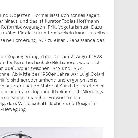
und Objekten. Formal lässt sich schnell sagen,
r hinaus, und das ist Kurator Tobias Hoffmann
en Reformbewegungen (FKK, Vegetarismus). Dazu
nsätze für die Zukunft entwickeln kann. Er selbst
seine Forderung 1977 zu einer „Renaissance des
eren Zugang ermöglichte: Der am 2. August 1928
an der Kunsthochschule Bildhauerei, wo er sich
chnique], wo er zwischen 1949 und 1952
onne. Ab Mitte der 1950er Jahre war Luigi Colani
ntwürfe sind aerodynamische und ergonomische
men aus dem neuen Material Kunststoff stehen im
e es auch vom Jugendstil bekannt ist. Allerdings
remd, sodass mancher Entwurf für ein
g, dass Wissenschaft, Technik und Design im
re-Bewegung.