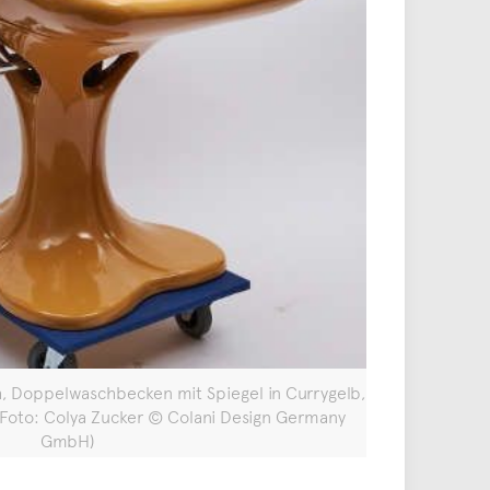
och, Doppelwaschbecken mit Spiegel in Currygelb,
oto: Colya Zucker © Colani Design Germany
GmbH)