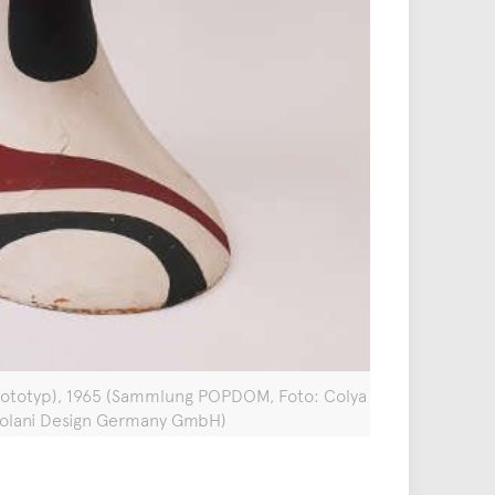
 (Prototyp), 1965 (Sammlung POPDOM, Foto: Colya
olani Design Germany GmbH)