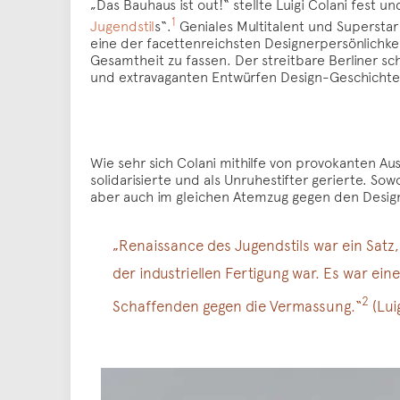
„Das Bauhaus ist out!“ stellte Luigi Colani fest 
1
Jugendstil
s“.
Geniales Multitalent und Superstar 
eine der facettenreichsten Designerpersönlichkei
Gesamtheit zu fassen. Der streitbare Berliner s
und extravaganten Entwürfen Design-Geschichte
Wie sehr sich Colani mithilfe von provokanten Aus
solidarisierte und als Unruhestifter gerierte. So
aber auch im gleichen Atemzug gegen den Design
„Renaissance des Jugendstils war ein Satz,
der industriellen Fertigung war. Es war ein
2
Schaffenden gegen die Vermassung.“
(Lui