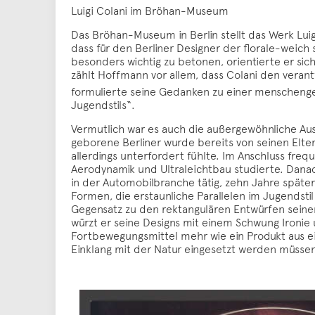
Luigi Colani im Bröhan-Museum
Das Bröhan-Museum in Berlin stellt das Werk Luig
dass für den Berliner Designer der florale-weich
besonders wichtig zu betonen, orientierte er s
zählt Hoffmann vor allem, dass Colani den verant
formulierte seine Gedanken zu einer menschenge
Jugendstils“.
Vermutlich war es auch die außergewöhnliche Aus
geborene Berliner wurde bereits von seinen Elter
allerdings unterfordert fühlte. Im Anschluss fre
Aerodynamik und Ultraleichtbau studierte. Danach
in der Automobilbranche tätig, zehn Jahre späte
Formen, die erstaunliche Parallelen im Jugendst
Gegensatz zu den rektangulären Entwürfen seiner Z
würzt er seine Designs mit einem Schwung Ironie
Fortbewegungsmittel mehr wie ein Produkt aus ei
Einklang mit der Natur eingesetzt werden müssen