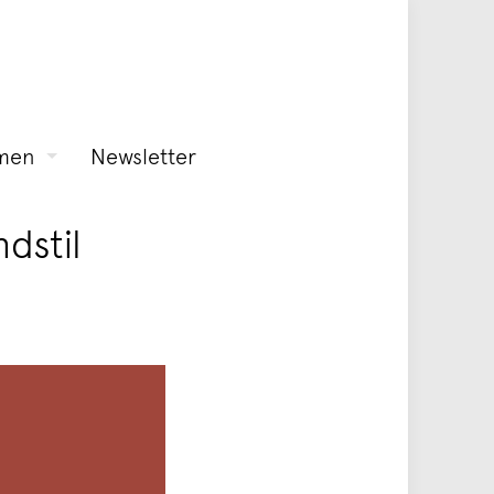
men
Newsletter
dstil