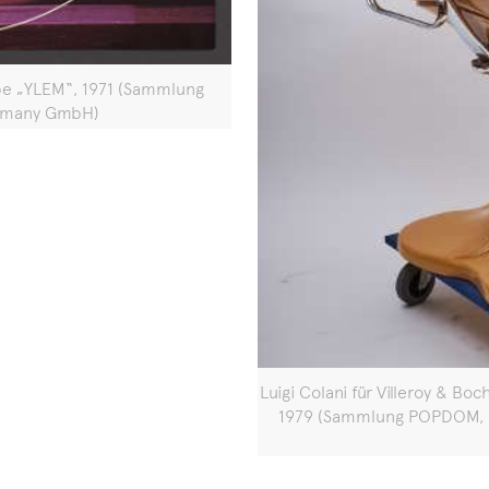
pe „YLEM“, 1971 (Sammlung
rmany GmbH)
Luigi Colani für Villeroy & B
1979 (Sammlung POPDOM, F