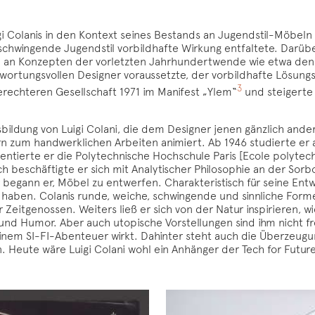
i Colanis in den Kontext seines Bestands an Jugendstil-Möbeln 
 schwingende Jugendstil vorbildhafte Wirkung entfaltete. Darübe
ich an Konzepten der vorletzten Jahrhundertwende wie etwa d
wortungsvollen Designer voraussetzte, der vorbildhafte Lösungsa
3
rechteren Gesellschaft 1971 im Manifest „Ylem“
und steigerte 
bildung von Luigi Colani, die dem Designer jenen gänzlich and
n zum handwerklichen Arbeiten animiert. Ab 1946 studierte er 
quentierte er die Polytechnische Hochschule Paris [Ecole polyte
 beschäftigte er sich mit Analytischer Philosophie an der Sorb
r begann er, Möbel zu entwerfen. Charakteristisch für seine E
il haben. Colanis runde, weiche, schwingende und sinnliche For
eitgenossen. Weiters ließ er sich von der Natur inspirieren, wi
 und Humor. Aber auch utopische Vorstellungen sind ihm nicht f
nem SI-FI-Abenteuer wirkt. Dahinter steht auch die Überzeugun
. Heute wäre Luigi Colani wohl ein Anhänger der Tech for Futu