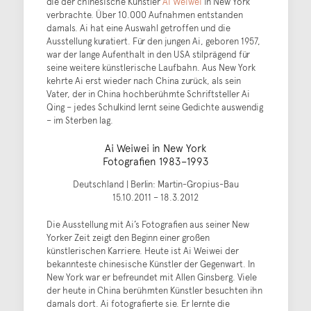
die der chinesische Künstler
Ai Weiwei
in New York
verbrachte. Über 10.000 Aufnahmen entstanden
damals. Ai hat eine Auswahl getroffen und die
Ausstellung kuratiert. Für den jungen Ai, geboren 1957,
war der lange Aufenthalt in den USA stilprägend für
seine weitere künstlerische Laufbahn. Aus New York
kehrte Ai erst wieder nach China zurück, als sein
Vater, der in China hochberühmte Schriftsteller Ai
Qing – jedes Schulkind lernt seine Gedichte auswendig
– im Sterben lag.
Ai Weiwei in New York
Fotografien 1983–1993
Deutschland | Berlin: Martin-Gropius-Bau
15.10.2011 – 18.3.2012
Die Ausstellung mit Ai’s Fotografien aus seiner New
Yorker Zeit zeigt den Beginn einer großen
künstlerischen Karriere. Heute ist Ai Weiwei der
bekannteste chinesische Künstler der Gegenwart. In
New York war er befreundet mit Allen Ginsberg. Viele
der heute in China berühmten Künstler besuchten ihn
damals dort. Ai fotografierte sie. Er lernte die