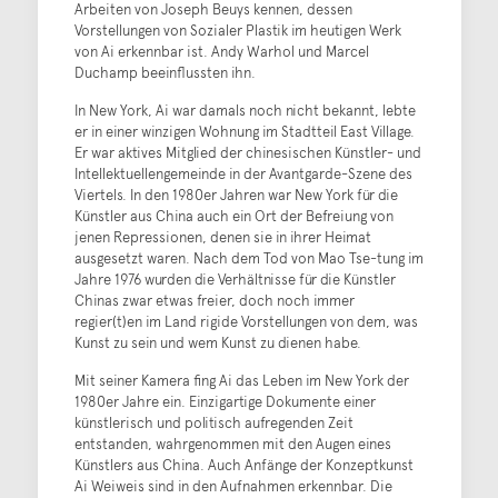
Arbeiten von Joseph Beuys kennen, dessen
Vorstellungen von Sozialer Plastik im heutigen Werk
von Ai erkennbar ist. Andy Warhol und Marcel
Duchamp beeinflussten ihn.
In New York, Ai war damals noch nicht bekannt, lebte
er in einer winzigen Wohnung im Stadtteil East Village.
Er war aktives Mitglied der chinesischen Künstler- und
Intellektuellengemeinde in der Avantgarde-Szene des
Viertels. In den 1980er Jahren war New York für die
Künstler aus China auch ein Ort der Befreiung von
jenen Repressionen, denen sie in ihrer Heimat
ausgesetzt waren. Nach dem Tod von Mao Tse-tung im
Jahre 1976 wurden die Verhältnisse für die Künstler
Chinas zwar etwas freier, doch noch immer
regier(t)en im Land rigide Vorstellungen von dem, was
Kunst zu sein und wem Kunst zu dienen habe.
Mit seiner Kamera fing Ai das Leben im New York der
1980er Jahre ein. Einzigartige Dokumente einer
künstlerisch und politisch aufregenden Zeit
entstanden, wahrgenommen mit den Augen eines
Künstlers aus China. Auch Anfänge der Konzeptkunst
Ai Weiweis sind in den Aufnahmen erkennbar. Die