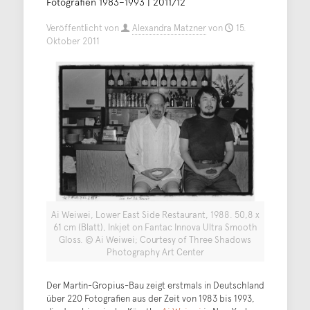
Fotografien 1983–1993 | 2011/12
Veröffentlicht von
Alexandra Matzner
von
15.
Oktober 2011
Ai Weiwei, Lower East Side Restaurant, 1988. 50,8 x
61 cm (Blatt), Inkjet on Fantac Innova Ultra Smooth
Gloss. © Ai Weiwei; Courtesy of Three Shadows
Photography Art Center
Der Martin-Gropius-Bau zeigt erstmals in Deutschland
über 220 Fotografien aus der Zeit von 1983 bis 1993,