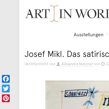
Ausstellungen
Josef Mikl. Das satiri
Veröffentlicht von
Alexandra Matzner
von
2
Facebook
Twitter
Pinterest