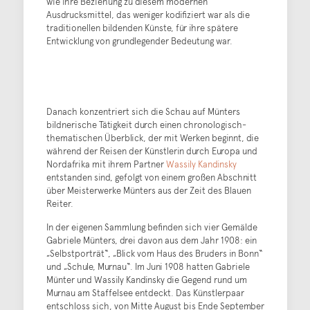
wie ihre Beziehung zu diesem modernen
Ausdrucksmittel, das weniger kodifiziert war als die
traditionellen bildenden Künste, für ihre spätere
Entwicklung von grundlegender Bedeutung war.
Danach konzentriert sich die Schau auf Münters
bildnerische Tätigkeit durch einen chronologisch-
thematischen Überblick, der mit Werken beginnt, die
während der Reisen der Künstlerin durch Europa und
Nordafrika mit ihrem Partner
Wassily Kandinsky
entstanden sind, gefolgt von einem großen Abschnitt
über Meisterwerke Münters aus der Zeit des Blauen
Reiter.
In der eigenen Sammlung befinden sich vier Gemälde
Gabriele Münters, drei davon aus dem Jahr 1908: ein
„Selbstporträt“, „Blick vom Haus des Bruders in Bonn“
und „Schule, Murnau“. Im Juni 1908 hatten Gabriele
Münter und Wassily Kandinsky die Gegend rund um
Murnau am Staffelsee entdeckt. Das Künstlerpaar
entschloss sich, von Mitte August bis Ende September