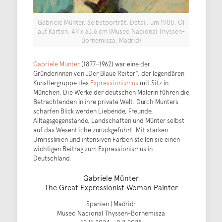
Gabriele Münter, Selbstporträt, Detail, um 1908, Öl
auf Karton, 49 x 33.6 cm (Museo Nacional Thyssen-
Bornemisza, Madrid)
Gabriele Münter
(1877–1962) war eine der
Gründerinnen von „Der Blaue Reiter“, der legendären
Künstlergruppe des
Expressionismus
mit Sitz in
München. Die Werke der deutschen Malerin führen die
Betrachtenden in ihre private Welt. Durch Münters
scharfen Blick werden Liebende, Freunde,
Alltagsgegenstände, Landschaften und Münter selbst
auf das Wesentliche zurückgeführt. Mit starken
Umrisslinien und intensiven Farben stellen sie einen
wichtigen Beitrag zum Expressionismus in
Deutschland.
Gabriele Münter
The Great Expressionist Woman Painter
Spanien | Madrid:
Museo Nacional Thyssen-Bornemisza