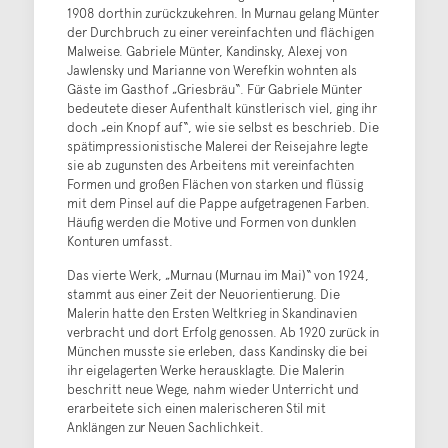
1908 dorthin zurückzukehren. In Murnau gelang Münter
der Durchbruch zu einer vereinfachten und flächigen
Malweise. Gabriele Münter, Kandinsky, Alexej von
Jawlensky und Marianne von Werefkin wohnten als
Gäste im Gasthof „Griesbräu“. Für Gabriele Münter
bedeutete dieser Aufenthalt künstlerisch viel, ging ihr
doch „ein Knopf auf“, wie sie selbst es beschrieb. Die
spätimpressionistische Malerei der Reisejahre legte
sie ab zugunsten des Arbeitens mit vereinfachten
Formen und großen Flächen von starken und flüssig
mit dem Pinsel auf die Pappe aufgetragenen Farben.
Häufig werden die Motive und Formen von dunklen
Konturen umfasst.
Das vierte Werk, „Murnau (Murnau im Mai)“ von 1924,
stammt aus einer Zeit der Neuorientierung. Die
Malerin hatte den Ersten Weltkrieg in Skandinavien
verbracht und dort Erfolg genossen. Ab 1920 zurück in
München musste sie erleben, dass Kandinsky die bei
ihr eigelagerten Werke herausklagte. Die Malerin
beschritt neue Wege, nahm wieder Unterricht und
erarbeitete sich einen malerischeren Stil mit
Anklängen zur Neuen Sachlichkeit.