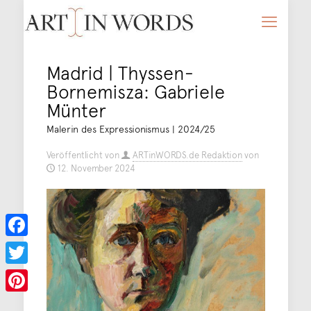
Madrid | Thyssen-
Bornemisza: Gabriele
Münter
Malerin des Expressionismus | 2024/25
Veröffentlicht von
ARTinWORDS.de Redaktion
von
12. November 2024
Facebook
Twitter
Pinterest