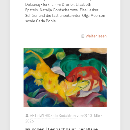
Delaunay-Terk, Emmi Dresler, Elisabeth
Epstein, Natalja Gontscharowa, Else Lasker-
Schüler und die fast unbekannten Olga Meerson
sowie Carla Pohle.
Weiter lesen
ARTinWORDS.de Redaktion
von
10. März
2026
München | Lenbachhaus: Der Blaue