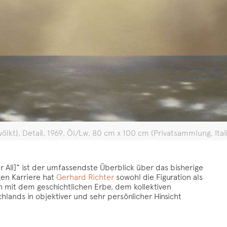
wölkt), Detail, 1969, Öl/Lw, 80 cm x 100 cm (Privatsammlung, It
er All]“ ist der umfassendste Überblick über das bisherige
gen Karriere hat
Gerhard Richter
sowohl die Figuration als
ch mit dem geschichtlichen Erbe, dem kollektiven
hlands in objektiver und sehr persönlicher Hinsicht