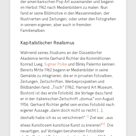
der amerikanischen Pop Art auseinander und begann
im Herbst 1962 nach Medienbildern zu malen. Nun
fand er seine Bildmotive in den Massenmedien, der
Illustrierten und Zeitungen, oder unter den Fotografien
in seinem eigenen, aber auch in fremden
Familienalben.
Kapitalistischer Realismus
Während seines Studiums an der Düsseldorfer
Akademie lernte Gerhard Richter die Kommilitonen
Konrad Lueg,
Sigmar Polke
und Blinky Palermo kennen.
Bereits Mitte 1962 begann er Medienbilder in seine
Gemälde zu integrieren, die er in privaten Fotoalben,
Zeitungen, Zeitschriften, Werbeprospekten und
Bildbänden fand. „Tisch“ (1962, Harvard Art Museum,
Boston) ist das erste Fotobild, die Vorlage dazu fand
er in der italienischen Zeitschrift „domus“ von August
1956. Gerhard Richter gefiel sein erstes Fotobild nach
eigener Aussage „dann doch nicht so recht […],
11
deshalb habe ich es so verschmiert“.
Ziel war, „aus
12
etwas Kunstlosem kunstlose Kunst zu kreieren“
. Die
neuartigen, auf Vorlagen beruhenden Fotobilder