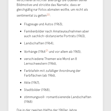
verschleierte Richter allerdings die Quellen seiner
Bildmotive und strickte das Narrativ, dass er
gleichgültig nur Fotos abmalen wollte, um nicht als
20
sentimental zu gelten
:
Flugzeuge und Autos (1963),
Familienbilder nach Amateuraufnahmen aber
auch sachlich-distanzierte Porträts (1963),
Landschaften (1964),
21
Vorhänge (1964
und vor allem ab 1965),
verschiedene Themen wie Mord an 8
Lernschwestern (1966),
Farbtafeln mit zufälliger Anordnung der
Farbflächen (ab 1966),
Akte (1967),
Stadtbilder (1968),
stimmungsvoll- romantisierende Landschaften
(1968)
Die in der zweiten Hälfte der 1960er Jahre