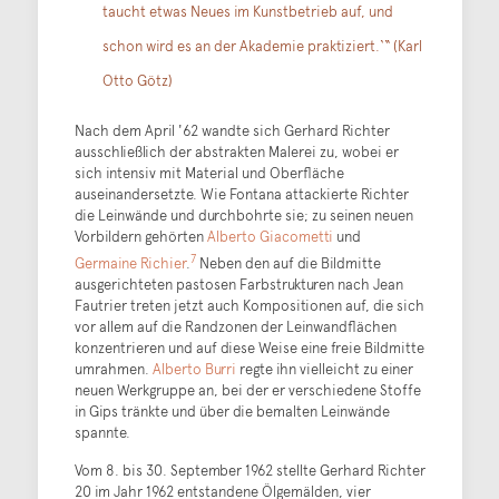
taucht etwas Neues im Kunstbetrieb auf, und
schon wird es an der Akademie praktiziert.‘“ (Karl
Otto Götz)
Nach dem April '62 wandte sich Gerhard Richter
ausschließlich der abstrakten Malerei zu, wobei er
sich intensiv mit Material und Oberfläche
auseinandersetzte. Wie Fontana attackierte Richter
die Leinwände und durchbohrte sie; zu seinen neuen
Vorbildern gehörten
Alberto Giacometti
und
7
Germaine Richier
.
Neben den auf die Bildmitte
ausgerichteten pastosen Farbstrukturen nach Jean
Fautrier treten jetzt auch Kompositionen auf, die sich
vor allem auf die Randzonen der Leinwandflächen
konzentrieren und auf diese Weise eine freie Bildmitte
umrahmen.
Alberto Burri
regte ihn vielleicht zu einer
neuen Werkgruppe an, bei der er verschiedene Stoffe
in Gips tränkte und über die bemalten Leinwände
spannte.
Vom 8. bis 30. September 1962 stellte Gerhard Richter
20 im Jahr 1962 entstandene Ölgemälden, vier