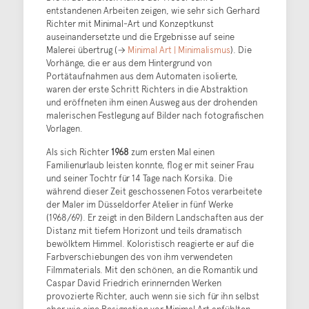
entstandenen Arbeiten zeigen, wie sehr sich Gerhard
Richter mit Minimal-Art und Konzeptkunst
auseinandersetzte und die Ergebnisse auf seine
Malerei übertrug (→
Minimal Art | Minimalismus
). Die
Vorhänge, die er aus dem Hintergrund von
Portätaufnahmen aus dem Automaten isolierte,
waren der erste Schritt Richters in die Abstraktion
und eröffneten ihm einen Ausweg aus der drohenden
malerischen Festlegung auf Bilder nach fotografischen
Vorlagen.
Als sich Richter
1968
zum ersten Mal einen
Familienurlaub leisten konnte, flog er mit seiner Frau
und seiner Tochtr für 14 Tage nach Korsika. Die
während dieser Zeit geschossenen Fotos verarbeitete
der Maler im Düsseldorfer Atelier in fünf Werke
(1968/69). Er zeigt in den Bildern Landschaften aus der
Distanz mit tiefem Horizont und teils dramatisch
bewölktem Himmel. Koloristisch reagierte er auf die
Farbverschiebungen des von ihm verwendeten
Filmmaterials. Mit den schönen, an die Romantik und
Caspar David Friedrich erinnernden Werken
provozierte Richter, auch wenn sie sich für ihn selbst
eher wie eine Resignation vor Minimal Art anfühlten.