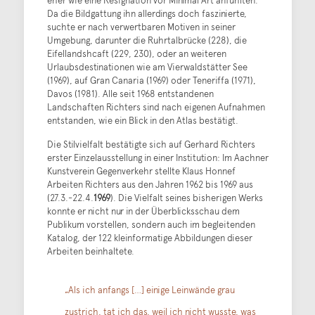
Da die Bildgattung ihn allerdings doch faszinierte,
suchte er nach verwertbaren Motiven in seiner
Umgebung, darunter die Ruhrtalbrücke (228), die
Eifellandshcaft (229, 230), oder an weiteren
Urlaubsdestinationen wie am Vierwaldstätter See
(1969), auf Gran Canaria (1969) oder Teneriffa (1971),
Davos (1981). Alle seit 1968 entstandenen
Landschaften Richters sind nach eigenen Aufnahmen
entstanden, wie ein Blick in den Atlas bestätigt.
Die Stilvielfalt bestätigte sich auf Gerhard Richters
erster Einzelausstellung in einer Institution: Im Aachner
Kunstverein Gegenverkehr stellte Klaus Honnef
Arbeiten Richters aus den Jahren 1962 bis 1969 aus
(27.3.-22.4.
1969
). Die Vielfalt seines bisherigen Werks
konnte er nicht nur in der Überblicksschau dem
Publikum vorstellen, sondern auch im begleitenden
Katalog, der 122 kleinformatige Abbildungen dieser
Arbeiten beinhaltete.
„Als ich anfangs […] einige Leinwände grau
zustrich, tat ich das, weil ich nicht wusste, was