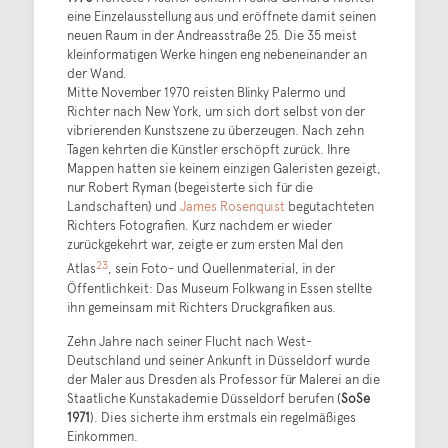
eine Einzelausstellung aus und eröffnete damit seinen
neuen Raum in der Andreasstraße 25. Die 35 meist
kleinformatigen Werke hingen eng nebeneinander an
der Wand.
Mitte November 1970 reisten Blinky Palermo und
Richter nach New York, um sich dort selbst von der
vibrierenden Kunstszene zu überzeugen. Nach zehn
Tagen kehrten die Künstler erschöpft zurück. Ihre
Mappen hatten sie keinem einzigen Galeristen gezeigt,
nur Robert Ryman (begeisterte sich für die
Landschaften) und
James Rosenquist
begutachteten
Richters Fotografien. Kurz nachdem er wieder
zurückgekehrt war, zeigte er zum ersten Mal den
23
Atlas
, sein Foto- und Quellenmaterial, in der
Öffentlichkeit: Das Museum Folkwang in Essen stellte
ihn gemeinsam mit Richters Druckgrafiken aus.
Zehn Jahre nach seiner Flucht nach West-
Deutschland und seiner Ankunft in Düsseldorf wurde
der Maler aus Dresden als Professor für Malerei an die
Staatliche Kunstakademie Düsseldorf berufen (
SoSe
1971
). Dies sicherte ihm erstmals ein regelmäßiges
Einkommen.