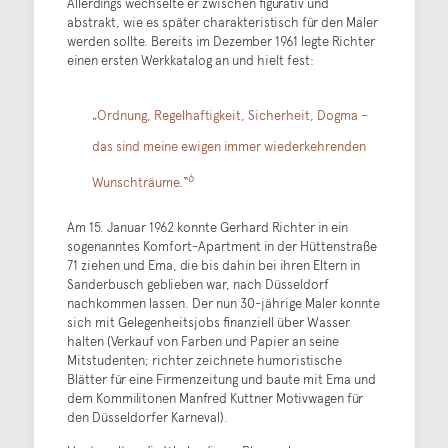
Allerdings wechselte er zwischen figurativ und
abstrakt, wie es später charakteristisch für den Maler
werden sollte. Bereits im Dezember 1961 legte Richter
einen ersten Werkkatalog an und hielt fest:
„Ordnung, Regelhaftigkeit, Sicherheit, Dogma –
das sind meine ewigen immer wiederkehrenden
6
Wunschträume.“
Am 15. Januar 1962 konnte Gerhard Richter in ein
sogenanntes Komfort-Apartment in der Hüttenstraße
71 ziehen und Ema, die bis dahin bei ihren Eltern in
Sanderbusch geblieben war, nach Düsseldorf
nachkommen lassen. Der nun 30-jährige Maler konnte
sich mit Gelegenheitsjobs finanziell über Wasser
halten (Verkauf von Farben und Papier an seine
Mitstudenten; richter zeichnete humoristische
Blätter für eine Firmenzeitung und baute mit Ema und
dem Kommilitonen Manfred Kuttner Motivwagen für
den Düsseldorfer Karneval).