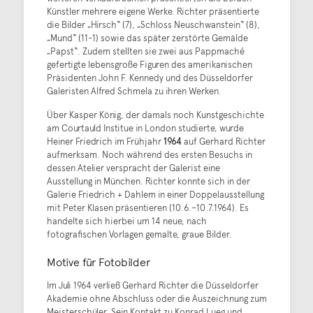
Künstler mehrere eigene Werke. Richter präsentierte
die Bilder „Hirsch“ (7), „Schloss Neuschwanstein“ (8),
„Mund“ (11-1) sowie das später zerstörte Gemälde
„Papst“. Zudem stellten sie zwei aus Pappmaché
gefertigte lebensgroße Figuren des amerikanischen
Präsidenten John F. Kennedy und des Düsseldorfer
Galeristen Alfred Schmela zu ihren Werken.
Über Kasper König, der damals noch Kunstgeschichte
am Courtauld Institue in London studierte, wurde
Heiner Friedrich im Frühjahr
1964
auf Gerhard Richter
aufmerksam. Noch während des ersten Besuchs in
dessen Atelier verspracht der Galerist eine
Ausstellung in München. Richter konnte sich in der
Galerie Friedrich + Dahlem in einer Doppelausstellung
mit Peter Klasen präsentieren (10.6.–10.7.1964). Es
handelte sich hierbei um 14 neue, nach
fotografischen Vorlagen gemalte, graue Bilder.
Motive für Fotobilder
Im Juli 1964 verließ Gerhard Richter die Düsseldorfer
Akademie ohne Abschluss oder die Auszeichnung zum
Meisterschüler. Sein Kontakt zu Konrad Lueg und