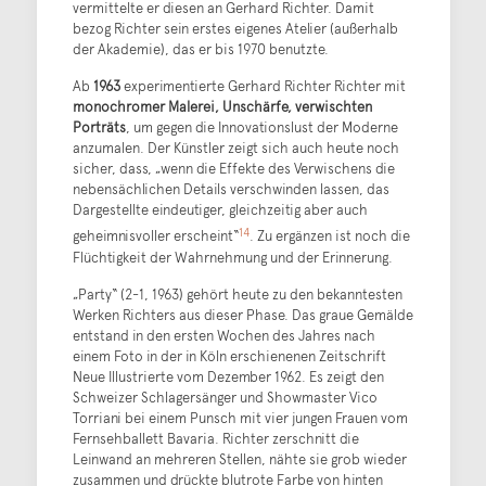
vermittelte er diesen an Gerhard Richter. Damit
bezog Richter sein erstes eigenes Atelier (außerhalb
der Akademie), das er bis 1970 benutzte.
Ab
1963
experimentierte Gerhard Richter Richter mit
monochromer Malerei, Unschärfe, verwischten
Porträts
, um gegen die Innovationslust der Moderne
anzumalen. Der Künstler zeigt sich auch heute noch
sicher, dass, „wenn die Effekte des Verwischens die
nebensächlichen Details verschwinden lassen, das
Dargestellte eindeutiger, gleichzeitig aber auch
14
geheimnisvoller erscheint“
. Zu ergänzen ist noch die
Flüchtigkeit der Wahrnehmung und der Erinnerung.
„Party“ (2-1, 1963) gehört heute zu den bekanntesten
Werken Richters aus dieser Phase. Das graue Gemälde
entstand in den ersten Wochen des Jahres nach
einem Foto in der in Köln erschienenen Zeitschrift
Neue Illustrierte vom Dezember 1962. Es zeigt den
Schweizer Schlagersänger und Showmaster Vico
Torriani bei einem Punsch mit vier jungen Frauen vom
Fernsehballett Bavaria. Richter zerschnitt die
Leinwand an mehreren Stellen, nähte sie grob wieder
zusammen und drückte blutrote Farbe von hinten