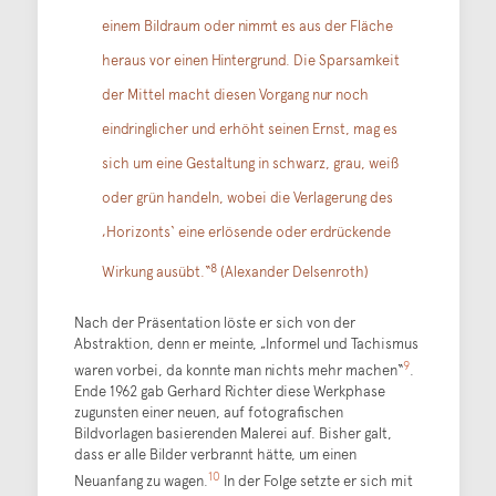
einem Bildraum oder nimmt es aus der Fläche
heraus vor einen Hintergrund. Die Sparsamkeit
der Mittel macht diesen Vorgang nur noch
eindringlicher und erhöht seinen Ernst, mag es
sich um eine Gestaltung in schwarz, grau, weiß
oder grün handeln, wobei die Verlagerung des
‚Horizonts‘ eine erlösende oder erdrückende
8
Wirkung ausübt.“
(Alexander Delsenroth)
Nach der Präsentation löste er sich von der
Abstraktion, denn er meinte, „Informel und Tachismus
9
waren vorbei, da konnte man nichts mehr machen“
.
Ende 1962 gab Gerhard Richter diese Werkphase
zugunsten einer neuen, auf fotografischen
Bildvorlagen basierenden Malerei auf. Bisher galt,
dass er alle Bilder verbrannt hätte, um einen
10
Neuanfang zu wagen.
In der Folge setzte er sich mit