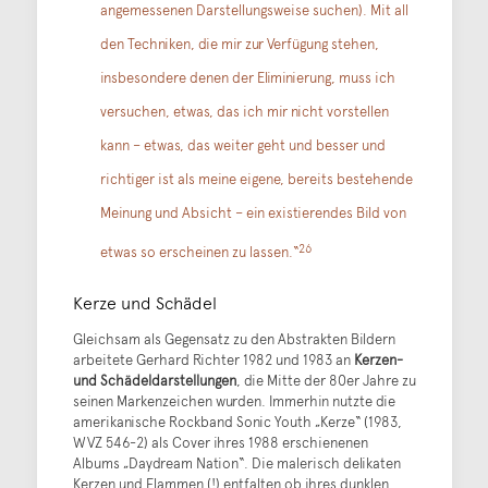
angemessenen Darstellungsweise suchen). Mit all
den Techniken, die mir zur Verfügung stehen,
insbesondere denen der Eliminierung, muss ich
versuchen, etwas, das ich mir nicht vorstellen
kann – etwas, das weiter geht und besser und
richtiger ist als meine eigene, bereits bestehende
Meinung und Absicht – ein existierendes Bild von
26
etwas so erscheinen zu lassen.“
Kerze und Schädel
Gleichsam als Gegensatz zu den Abstrakten Bildern
arbeitete Gerhard Richter 1982 und 1983 an
Kerzen-
und Schädeldarstellungen
, die Mitte der 80er Jahre zu
seinen Markenzeichen wurden. Immerhin nutzte die
amerikanische Rockband Sonic Youth „Kerze“ (1983,
WVZ
546-2
) als Cover ihres 1988 erschienenen
Albums „Daydream Nation“. Die malerisch delikaten
Kerzen und Flammen (!) entfalten ob ihres dunklen