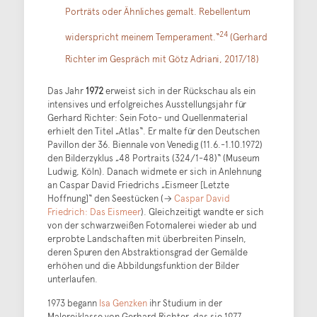
Porträts oder Ähnliches gemalt. Rebellentum
24
widerspricht meinem Temperament.“
(Gerhard
Richter im Gespräch mit Götz Adriani, 2017/18)
Das Jahr
1972
erweist sich in der Rückschau als ein
intensives und erfolgreiches Ausstellungsjahr für
Gerhard Richter: Sein Foto- und Quellenmaterial
erhielt den Titel „Atlas“. Er malte für den Deutschen
Pavillon der 36. Biennale von Venedig (11.6.-1.10.1972)
den Bilderzyklus „48 Portraits (324/1-48)“ (Museum
Ludwig, Köln). Danach widmete er sich in Anlehnung
an Caspar David Friedrichs „Eismeer [Letzte
Hoffnung]“ den Seestücken (→
Caspar David
Friedrich: Das Eismeer
). Gleichzeitigt wandte er sich
von der schwarzweißen Fotomalerei wieder ab und
erprobte Landschaften mit überbreiten Pinseln,
deren Spuren den Abstraktionsgrad der Gemälde
erhöhen und die Abbildungsfunktion der Bilder
unterlaufen.
1973 begann
Isa Genzken
ihr Studium in der
Malereiklasse von Gerhard Richter, das sie 1977