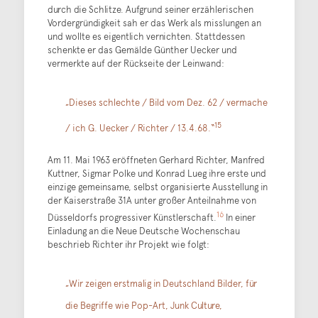
durch die Schlitze. Aufgrund seiner erzählerischen
Vordergründigkeit sah er das Werk als misslungen an
und wollte es eigentlich vernichten. Stattdessen
schenkte er das Gemälde Günther Uecker und
vermerkte auf der Rückseite der Leinwand:
„Dieses schlechte / Bild vom Dez. 62 / vermache
15
/ ich G. Uecker / Richter / 13.4.68.“
Am 11. Mai 1963 eröffneten Gerhard Richter, Manfred
Kuttner, Sigmar Polke und Konrad Lueg ihre erste und
einzige gemeinsame, selbst organisierte Ausstellung in
der Kaiserstraße 31A unter großer Anteilnahme von
16
Düsseldorfs progressiver Künstlerschaft.
In einer
Einladung an die Neue Deutsche Wochenschau
beschrieb Richter ihr Projekt wie folgt:
„Wir zeigen erstmalig in Deutschland Bilder, für
die Begriffe wie Pop-Art, Junk Culture,