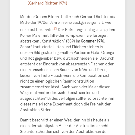
(Gerhard Richter 1974)
Mit den Grauen Bildern hatte sich Gerhard Richter bis
Mitte der 1970er Jahre in eine Sackgasse gemalt, wie
25
er selbst bekannte.
Der Befreiungsschlag gelang dem
Kölner Maler mit Hilfe der komplexen, vielfarbigen,
abstrakten „Konstruktion“ (389) im
Sommer 1976
.
Scharf konturierte Linien und Flächen stehen in
diesem Bild gestisch gemalten Partien in Gelb, Orange
und Rot gegenüber bzw. durchschneiden sie. Dadurch
entsteht der Eindruck von abgegrenzten Flächen oder
einem umschlossenen Raum, von Nähe und Ferne,
kurzum von Tiefe – auch wenn die Komposition sich
nicht zu einer logischen Raumkonstruktion
zusammensetzen lässt. Auch wenn der Maler diesen
Weg nicht weiter des „sehr konstruierten und
ausgedachten“ Bildes verfolgen sollte, so brachte ihm
dieses malerische Experiment doch die Freiheit der
Abstrakten Bilder.
Damit beschritt er einen Weg, der ihn bis heute als
einen der wichtigsten Maler der Abstraktion macht.
Sie unterscheiden sich von den Abstraktionen der