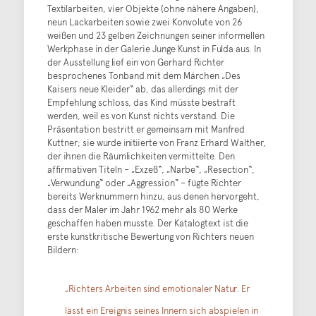
Textilarbeiten, vier Objekte (ohne nähere Angaben),
neun Lackarbeiten sowie zwei Konvolute von 26
weißen und 23 gelben Zeichnungen seiner informellen
Werkphase in der Galerie Junge Kunst in Fulda aus. In
der Ausstellung lief ein von Gerhard Richter
besprochenes Tonband mit dem Märchen „Des
Kaisers neue Kleider“ ab, das allerdings mit der
Empfehlung schloss, das Kind müsste bestraft
werden, weil es von Kunst nichts verstand. Die
Präsentation bestritt er gemeinsam mit Manfred
Kuttner; sie wurde initiierte von Franz Erhard Walther,
der ihnen die Räumlichkeiten vermittelte. Den
affirmativen Titeln – „Exzeß“, „Narbe“, „Resection“,
„Verwundung“ oder „Aggression“ – fügte Richter
bereits Werknummern hinzu, aus denen hervorgeht,
dass der Maler im Jahr 1962 mehr als 80 Werke
geschaffen haben musste. Der Katalogtext ist die
erste kunstkritische Bewertung von Richters neuen
Bildern:
„Richters Arbeiten sind emotionaler Natur. Er
lässt ein Ereignis seines Innern sich abspielen in