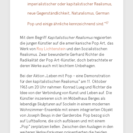
imperialistischer oder kapitalistischer Realismus,
neue Gegenständlichkeit, Naturalismus, German
17
Pop und einige ähnliche kennzeichnend sind.“
Mit dem Begriff
Kapitalistischer Realismus
regaierten
die jungen Künstler auf die amerikanische Pop Art, das
Werk von
Roy Lichtenstein
und den Sozialistischen
Realismus. Zwar bewunderte Gerhard Richter die
Radikalität der Pop Art-Künstler, doch betrachtete er
deren Werke auch mit leichtem Unbehagen.
Bei der Aktion „Leben mit Pop – eine Demonstration
für den kapitalistischen Realismus“ am 11. Oktober
1963 um 20 Uhr nahmen Konrad Lueg und Richter die
Idee von der Verbindung von Kunst und Leben auf. Die
Künstler inszenieren sich im Möbelhaus Berges als
lebendige Skulpturen auf Sockeln in einem modernen
Wohnzimmer-Ensemble mit einem integrierten Objekt
von Joseph Beuys in der Garderobe. Pop bezog sich
auf Luftballone, die sich aufblasen und mit einem
„Pop“ zerplatzen ließen. Zwischen den Auslagen in den
weiteren Verkaufsräumen präsentierten die beiden