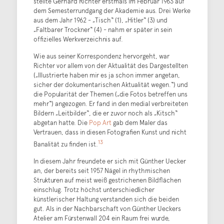
stellte Gerhard Richter erstmals im Februar 1963 auf
dem Semesterrundgang der Akademie aus. Drei Werke
aus dem Jahr 1962 - „Tisch“ (1), „Hitler“ (3) und
„Faltbarer Trockner“ (4) - nahm er später in sein
offizielles Werkverzeichnis auf.
Wie aus seiner Korrespondenz hervorgeht, war
Richter vor allem von der Aktualität des Dargestellten
(„Illustrierte haben mir es ja schon immer angetan,
sicher der dokumentarischen Aktualität wegen.“) und
die Popularität der Themen („die Fotos betreffen uns
mehr“) angezogen. Er fand in den medial verbreiteten
Bildern „Leitbilder“, die er zuvor noch als „Kitsch“
abgetan hatte. Die
Pop Art
gab dem Maler das
Vertrauen, dass in diesen Fotografien Kunst und nicht
13
Banalität zu finden ist.
In diesem Jahr freundete er sich mit Günther Uecker
an, der bereits seit 1957 Nägel in rhythmischen
Strukturen auf meist weiß gestrichenen Bildflächen
einschlug. Trotz höchst unterschiedlicher
künstlerischer Haltung verstanden sich die beiden
gut. Als in der Nachbarschaft von Günther Ueckers
Atelier am Fürstenwall 204 ein Raum frei wurde,