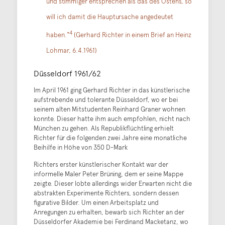
und stimmiger entsprechen als das des Ostens, so
will ich damit die Hauptursache angedeutet
4
haben.“
(Gerhard Richter in einem Brief an Heinz
Lohmar, 6.4.1961)
Düsseldorf 1961/62
Im April 1961 ging Gerhard Richter in das künstlerische
aufstrebende und tolerante Düsseldorf, wo er bei
seinem alten Mitstudenten Reinhard Graner wohnen
konnte. Dieser hatte ihm auch empfohlen, nicht nach
München zu gehen. Als Republikflüchtling erhielt
Richter für die folgenden zwei Jahre eine monatliche
Beihilfe in Höhe von 350 D-Mark
Richters erster künstlerischer Kontakt war der
informelle Maler Peter Brüning, dem er seine Mappe
zeigte. Dieser lobte allerdings wider Erwarten nicht die
abstrakten Experimente Richters, sondern dessen
figurative Bilder. Um einen Arbeitsplatz und
Anregungen zu erhalten, bewarb sich Richter an der
Düsseldorfer Akademie bei Ferdinand Macketanz, wo