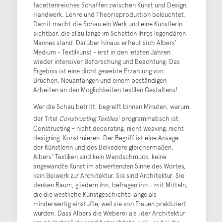
facettenreiches Schaffen zwischen Kunst und Design,
Handwerk, Lehre und Theorieproduktion beleuchtet.
Damit macht die Schau ein Werk und eine Künstlerin
sichtbar, die allzu lange im Schatten ihres legendären
Mannes stand. Darüber hinaus erfreut sich Albers'
Medium - Textilkunst - erst in den letzten Jahren
wieder intensiver Beforschung und Beachtung. Das
Ergebnis ist eine dicht gewebte Erzählung von
Brüchen, Neuanfängen und einem beständigen
Arbeiten an den Möglichkeiten textilen Gestaltens!
Wer die Schau betritt, begreift binnen Minuten, warum
1
der Titel
Constructing Textiles
programmatisch ist.
Constructing – nicht decorating, nicht weaving, nicht
designing. Konstruieren. Der Begriff ist eine Ansage
der Künstlerin und des Belvedere gleichermaßen:
Albers' Textilien sind kein Wandschmuck, keine
angewandte Kunst im abwertenden Sinne des Wortes,
kein Beiwerk zur Architektur. Sie sind Architektur. Sie
denken Raum, gliedern ihn, befragen ihn – mit Mitteln,
die die westliche Kunstgeschichte lange als
minderwertig einstufte, weil sie von Frauen praktiziert
wurden. Dass Albers die Weberei als „der Architektur