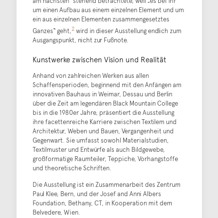
am nächsten“ stehend betrachtete, weil „es bei ihr
um einen Aufbau aus einem einzelnen Element und um
ein aus einzelnen Elementen zusammengesetztes
2
Ganzes“ geht,
wird in dieser Ausstellung endlich zum
Ausgangspunkt, nicht zur Fußnote.
Kunstwerke zwischen Vision und Realität
Anhand von zahlreichen Werken aus allen
Schaffensperioden, beginnend mit den Anfängen am
innovativen Bauhaus in Weimar, Dessau und Berlin
über die Zeit am legendären Black Mountain College
bis in die 1980er Jahre, präsentiert die Ausstellung
ihre facettenreiche Karriere zwischen Textilem und
Architektur, Weben und Bauen, Vergangenheit und
Gegenwart. Sie umfasst sowohl Materialstudien,
Textilmuster und Entwürfe als auch Bildgewebe,
großformatige Raumteiler, Teppiche, Vorhangstoffe
und theoretische Schriften.
Die Ausstellung ist ein Zusammenarbeit des Zentrum
Paul Klee, Bern, und der Josef and Anni Albers
Foundation, Bethany, CT, in Kooperation mit dem
Belvedere, Wien.