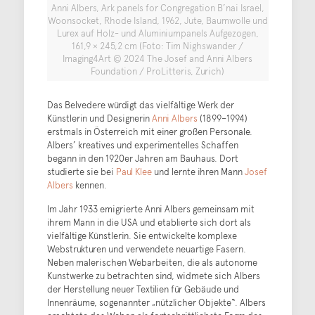
Anni Albers, Ark panels for Congregation B’nai Israel,
Woonsocket, Rhode Island, 1962, Jute, Baumwolle und
Lurex auf Holz- und Aluminiumpanels Aufgezogen,
161,9 × 245,2 cm (Foto: Tim Nighswander /
Imaging4Art © 2024 The Josef and Anni Albers
Foundation / ProLitteris, Zurich)
Das Belvedere würdigt das vielfältige Werk der
Künstlerin und Designerin
Anni Albers
(1899–1994)
erstmals in Österreich mit einer großen Personale.
Albers’ kreatives und experimentelles Schaffen
begann in den 1920er Jahren am Bauhaus. Dort
studierte sie bei
Paul Klee
und lernte ihren Mann
Josef
Albers
kennen.
Im Jahr 1933 emigrierte Anni Albers gemeinsam mit
ihrem Mann in die USA und etablierte sich dort als
vielfältige Künstlerin. Sie entwickelte komplexe
Webstrukturen und verwendete neuartige Fasern.
Neben malerischen Webarbeiten, die als autonome
Kunstwerke zu betrachten sind, widmete sich Albers
der Herstellung neuer Textilien für Gebäude und
Innenräume, sogenannter „nützlicher Objekte“. Albers