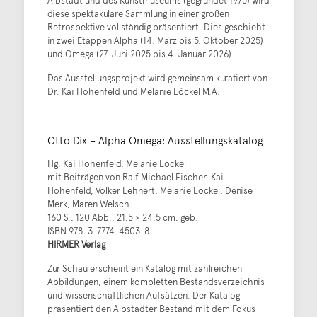
Albstadt und des Kunstmuseums (gegründet 1975) wird
diese spektakuläre Sammlung in einer großen
Retrospektive vollständig präsentiert. Dies geschieht
in zwei Etappen Alpha (14. März bis 5. Oktober 2025)
und Omega (27. Juni 2025 bis 4. Januar 2026).
Das Ausstellungsprojekt wird gemeinsam kuratiert von
Dr. Kai Hohenfeld und Melanie Löckel M.A.
Otto Dix – Alpha Omega: Ausstellungskatalog
Hg. Kai Hohenfeld, Melanie Löckel
mit Beiträgen von Ralf Michael Fischer, Kai
Hohenfeld, Volker Lehnert, Melanie Löckel, Denise
Merk, Maren Welsch
160 S., 120 Abb., 21,5 × 24,5 cm, geb.
ISBN 978-3-7774-4503-8
HIRMER Verlag
Zur Schau erscheint ein Katalog mit zahlreichen
Abbildungen, einem kompletten Bestandsverzeichnis
und wissenschaftlichen Aufsätzen. Der Katalog
präsentiert den Albstädter Bestand mit dem Fokus