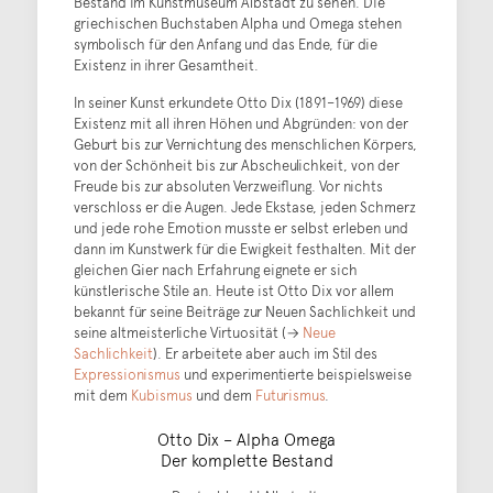
Bestand im Kunstmuseum Albstadt zu sehen. Die
griechischen Buchstaben Alpha und Omega stehen
symbolisch für den Anfang und das Ende, für die
Existenz in ihrer Gesamtheit.
In seiner Kunst erkundete Otto Dix (1891–1969) diese
Existenz mit all ihren Höhen und Abgründen: von der
Geburt bis zur Vernichtung des menschlichen Körpers,
von der Schönheit bis zur Abscheulichkeit, von der
Freude bis zur absoluten Verzweiflung. Vor nichts
verschloss er die Augen. Jede Ekstase, jeden Schmerz
und jede rohe Emotion musste er selbst erleben und
dann im Kunstwerk für die Ewigkeit festhalten. Mit der
gleichen Gier nach Erfahrung eignete er sich
künstlerische Stile an. Heute ist Otto Dix vor allem
bekannt für seine Beiträge zur Neuen Sachlichkeit und
seine altmeisterliche Virtuosität (→
Neue
Sachlichkeit
). Er arbeitete aber auch im Stil des
Expressionismus
und experimentierte beispielsweise
mit dem
Kubismus
und dem
Futurismus
.
Otto Dix – Alpha Omega
Der komplette Bestand