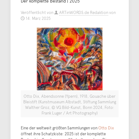
Der komplette Bestand | 2025
Veröffentlicht von
ARTinWORDS.de Redaktion
von
14. März 2025
Otto Dix, Abendsonne (Ypern), 1918, Gouache über
Bleistift (Kunstmuseum Albstadt, Stiftung Sammlung
Walther Groz, © VG Bild-Kunst, Bonn 2024, Foto:
Frank Luger / Art Photography)
Eine der weltweit größten Sammlungen von
Otto Dix
öffnet ihre Schatzkiste: 2025 ist der komplette