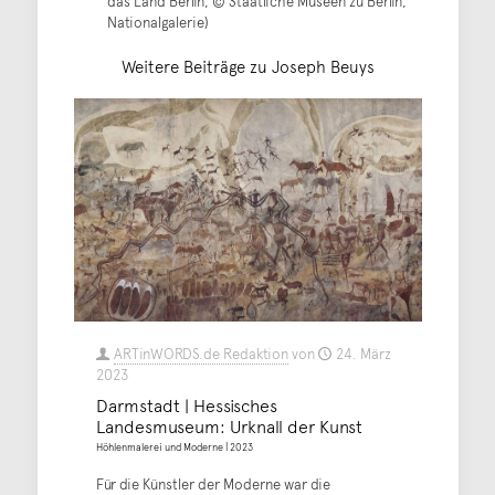
das Land Berlin, © Staatliche Museen zu Berlin,
Nationalgalerie)
Weitere Beiträge zu Joseph Beuys
ARTinWORDS.de Redaktion
von
24. März
2023
Darmstadt | Hessisches
Landesmuseum: Urknall der Kunst
Höhlenmalerei und Moderne | 2023
Für die Künstler der Moderne war die