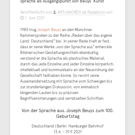
Sprache als Ausgangspunkt von Beuys‘ Kunst
Veröffentlicht von
ARTinWORDS.de Redaktion
von
1. Juni 2021
1985 trug
Joseph Beuys
an den Münchner
Kammerspielen zu der Reihe „Reden über das eigene
Land: Deutschland“ bei. In seiner Rede hielt er fest,
dass er seine Werke „von der Sprache aus“ entwickle.
Bildnerischen Gestaltungsmitteln ebenbürtig,
verstand er die Sprache als plastisches Material,
durch das jede Einzelne und jeder Einzelne körperlich,
intellektuell und kommunikativ an der Neuordnung der
Gesellschaft teilhaben könne. So reicht seine
Auseinandersetzung mit Sprache vom Schweigen bis
zur stundenlangen Diskussion, von animalisch
klingenden Lauten bis zu präzisen
Begriffserörterungen und verrätselten Schriften.
Von der Sprache aus. Joseph Beuys zum 100.
Geburtstag
Deutschland | Berlin: Hamburger Bahnhof
13.6. – 19.9.2021