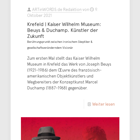
ARTinWORDS.de Redaktion
von
9.
Oktober 2021
Krefeld | Kaiser Wilhelm Museum:
Beuys & Duchamp. Künstler der
Zukunft
Berührungsprunkt zwischen ironischem Skeptiker &
gesellschaftsveränderndem Visionär
Zum ersten Mal stellt das Kaiser Wilhelm
Museum in Krefeld das Werk von Joseph Beuys
(1921–1986) dem Œuvre des französisch-
amerikanischen Objektkünstlers und
Wegbereiters der Konzeptkunst Marcel
Duchamp (1887–1968) gegenüber.
Weiter lesen