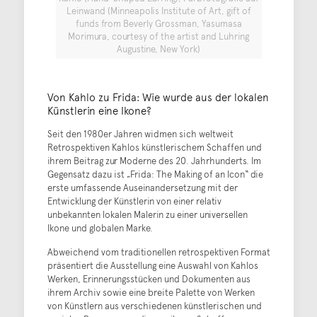
Leinwand (Minneapolis Institute of Art, gift of
funds from Beverly Grossman, Yasumasa
Morimura, courtesy of the artist and Luhring
Augustine, New York)
Von Kahlo zu Frida: Wie wurde aus der lokalen
Künstlerin eine Ikone?
Seit den 1980er Jahren widmen sich weltweit
Retrospektiven Kahlos künstlerischem Schaffen und
ihrem Beitrag zur Moderne des 20. Jahrhunderts. Im
Gegensatz dazu ist „Frida: The Making of an Icon“ die
erste umfassende Auseinandersetzung mit der
Entwicklung der Künstlerin von einer relativ
unbekannten lokalen Malerin zu einer universellen
Ikone und globalen Marke.
Abweichend vom traditionellen retrospektiven Format
präsentiert die Ausstellung eine Auswahl von Kahlos
Werken, Erinnerungsstücken und Dokumenten aus
ihrem Archiv sowie eine breite Palette von Werken
von Künstlern aus verschiedenen künstlerischen und