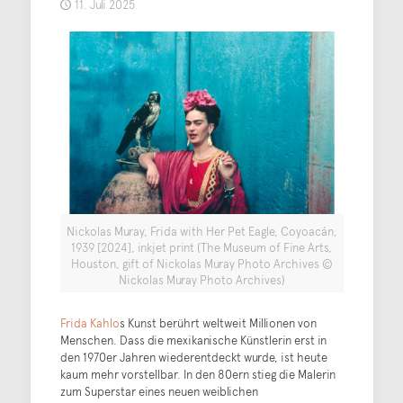
11. Juli 2025
Nickolas Muray, Frida with Her Pet Eagle, Coyoacán,
1939 [2024], inkjet print (The Museum of Fine Arts,
Houston, gift of Nickolas Muray Photo Archives ©
Nickolas Muray Photo Archives)
Frida Kahlo
s Kunst berührt weltweit Millionen von
Menschen. Dass die mexikanische Künstlerin erst in
den 1970er Jahren wiederentdeckt wurde, ist heute
kaum mehr vorstellbar. In den 80ern stieg die Malerin
zum Superstar eines neuen weiblichen