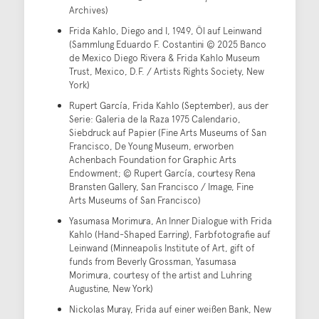
Archives)
Frida Kahlo, Diego and I, 1949, Öl auf Leinwand
(Sammlung Eduardo F. Costantini © 2025 Banco
de Mexico Diego Rivera & Frida Kahlo Museum
Trust, Mexico, D.F. / Artists Rights Society, New
York)
Rupert García, Frida Kahlo (September), aus der
Serie: Galeria de la Raza 1975 Calendario,
Siebdruck auf Papier (Fine Arts Museums of San
Francisco, De Young Museum, erworben
Achenbach Foundation for Graphic Arts
Endowment; © Rupert García, courtesy Rena
Bransten Gallery, San Francisco / Image, Fine
Arts Museums of San Francisco)
Yasumasa Morimura, An Inner Dialogue with Frida
Kahlo (Hand-Shaped Earring), Farbfotografie auf
Leinwand (Minneapolis Institute of Art, gift of
funds from Beverly Grossman, Yasumasa
Morimura, courtesy of the artist and Luhring
Augustine, New York)
Nickolas Muray, Frida auf einer weißen Bank, New