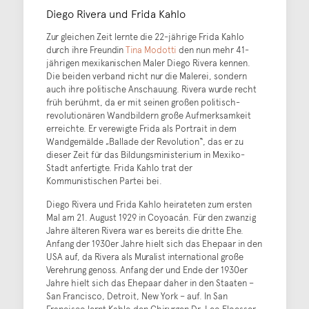
Diego Rivera und Frida Kahlo
Zur gleichen Zeit lernte die 22-jährige Frida Kahlo
durch ihre Freundin
Tina Modotti
den nun mehr 41-
jährigen mexikanischen Maler Diego Rivera kennen.
Die beiden verband nicht nur die Malerei, sondern
auch ihre politische Anschauung. Rivera wurde recht
früh berühmt, da er mit seinen großen politisch-
revolutionären Wandbildern große Aufmerksamkeit
erreichte. Er verewigte Frida als Portrait in dem
Wandgemälde „Ballade der Revolution“, das er zu
dieser Zeit für das Bildungsministerium in Mexiko-
Stadt anfertigte. Frida Kahlo trat der
Kommunistischen Partei bei.
Diego Rivera und Frida Kahlo heirateten zum ersten
Mal am 21. August 1929 in Coyoacán. Für den zwanzig
Jahre älteren Rivera war es bereits die dritte Ehe.
Anfang der 1930er Jahre hielt sich das Ehepaar in den
USA auf, da Rivera als Muralist international große
Verehrung genoss. Anfang der und Ende der 1930er
Jahre hielt sich das Ehepaar daher in den Staaten –
San Francisco, Detroit, New York – auf. In San