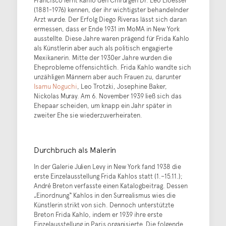
Francisco lernt Kahlo den Chirurgen Dr. Leo Eloesser
(1881-1976) kennen, der ihr wichtigster behandelnder
Arzt wurde. Der Erfolg Diego Riveras lässt sich daran
ermessen, dass er Ende 1931 im MoMA in New York
ausstellte. Diese Jahre waren prägend für Frida Kahlo
als Künstlerin aber auch als politisch engagierte
Mexikanerin. Mitte der 1930er Jahre wurden die
Eheprobleme offensichtlich. Frida Kahlo wandte sich
unzähligen Männern aber auch Frauen zu, darunter
Isamu Noguchi
, Leo Trotzki, Josephine Baker,
Nickolas Muray. Am 6. November 1939 ließ sich das
Ehepaar scheiden, um knapp ein Jahr später in
zweiter Ehe sie wiederzuverheiraten.
Durchbruch als Malerin
In der Galerie Julien Levy in New York fand 1938 die
erste Einzelausstellung Frida Kahlos statt (1.–15.11.);
André Breton verfasste einen Katalogbeitrag. Dessen
„Einordnung“ Kahlos in den Surrealismus wies die
Künstlerin strikt von sich. Dennoch unterstützte
Breton Frida Kahlo, indem er 1939 ihre erste
Einzelausstellung in Paris organisierte. Die folgende