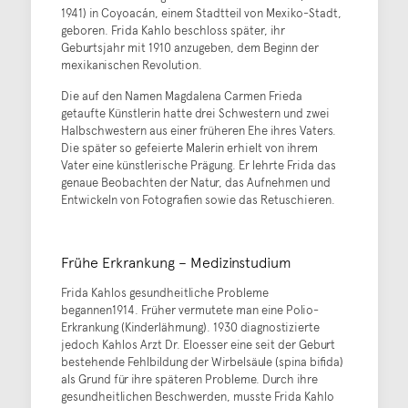
1941) in Coyoacán, einem Stadtteil von Mexiko-Stadt,
geboren. Frida Kahlo beschloss später, ihr
Geburtsjahr mit 1910 anzugeben, dem Beginn der
mexikanischen Revolution.
Die auf den Namen Magdalena Carmen Frieda
getaufte Künstlerin hatte drei Schwestern und zwei
Halbschwestern aus einer früheren Ehe ihres Vaters.
Die später so gefeierte Malerin erhielt von ihrem
Vater eine künstlerische Prägung. Er lehrte Frida das
genaue Beobachten der Natur, das Aufnehmen und
Entwickeln von Fotografien sowie das Retuschieren.
Frühe Erkrankung – Medizinstudium
Frida Kahlos gesundheitliche Probleme
begannen1914. Früher vermutete man eine Polio-
Erkrankung (Kinderlähmung). 1930 diagnostizierte
jedoch Kahlos Arzt Dr. Eloesser eine seit der Geburt
bestehende Fehlbildung der Wirbelsäule (spina bifida)
als Grund für ihre späteren Probleme. Durch ihre
gesundheitlichen Beschwerden, musste Frida Kahlo