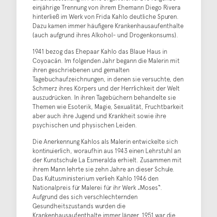
einjährige Trennung von ihrem Ehemann Diego Rivera
hinterließ im Werk von Frida Kahlo deutliche Spuren.
Dazu kamen immer häufigere Krankenhausaufenthalte
(auch aufgrund ihres Alkohol- und Drogenkonsums).
1941 bezog das Ehepaar Kahlo das Blaue Haus in
Coyoacán. Im folgenden Jahr begann die Malerin mit
ihren geschriebenen und gemalten
Tagebuchaufzeichnungen, in denen sie versuchte, den
Schmerz ihres Körpers und der Herrlichkeit der Welt
auszudrücken. In ihren Tagebüchern behandelte sie
Themen wie Esoterik, Magie, Sexualität, Fruchtbarkeit
aber auch ihre Jugend und Krankheit sowie ihre
psychischen und physischen Leiden.
Die Anerkennung Kahlos als Malerin entwickelte sich
kontinuierlich, woraufhin aus 1943 einen Lehrstuhl an
der Kunstschule La Esmeralda erhielt. Zusammen mit
ihrem Mann lehrte sie zehn Jahre an dieser Schule.
Das Kultusministerium verlieh Kahlo 1946 den
Nationalpreis für Malerei für ihr Werk „Moses“.
Aufgrund des sich verschlechternden
Gesundheitszustands wurden die
Krankenhausaufenthalte immer länger, 1951 war die