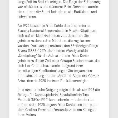
lange Zeit im Bett verbringen. Die Folge der Erkrankung
war ein kürzeres und dünneres Bein. Dennoch konnte
sie später aktiv Sport betreiben, wie Radfahren und
schwimmen.
Ab 1922 besuchte Frida Kahlo die renommierte
Escuela Nacional Preparatoria in Mexiko-Stadt, um
sich auf ein Medizinstudium vorzubereiten. Sie
gehörte zu den ersten Mädchen, die zugelassen
wurden. Dort sah sie erstmals den 36-jährigen Diego
Rivera (1886–1957), der an dem Wandgemälde
„Schöpfung“ für die Aula arbeitete. Frida Kahlo
gehörte zu dieser Zeit einer Gruppe Studenten an, die
sich Los Cachuchas nannte, aufgrund ihrer
barettartigen Kopfbedeckungen. Sie begann eine
Liebesbeziehung mit dem Anführer Alejandro Gómez
Arias, den sie 1928 in einem Porträt verewigte.
Ihre künstlerische Neigung zeigte sich, als sie 1923 die
Fotografin, Schauspielerin, Revolutionärin Tina
Modotti (1896–1942) kennenlernte, mit der sie sich
anfreundete. 1925 begann Frida Kahlo eine Lehre bei
dem Grafiker Fernando Fernándesz, einem Kollegen
ihres Vaters.