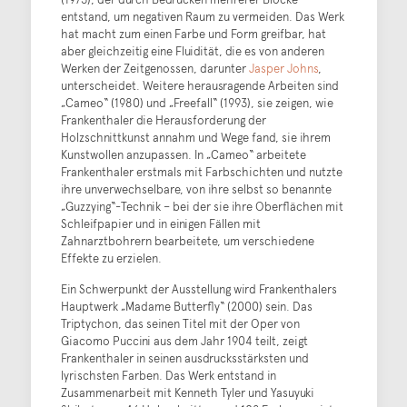
entstand, um negativen Raum zu vermeiden. Das Werk
hat macht zum einen Farbe und Form greifbar, hat
aber gleichzeitig eine Fluidität, die es von anderen
Werken der Zeitgenossen, darunter
Jasper Johns
,
unterscheidet. Weitere herausragende Arbeiten sind
„Cameo“ (1980) und „Freefall“ (1993), sie zeigen, wie
Frankenthaler die Herausforderung der
Holzschnittkunst annahm und Wege fand, sie ihrem
Kunstwollen anzupassen. In „Cameo“ arbeitete
Frankenthaler erstmals mit Farbschichten und nutzte
ihre unverwechselbare, von ihre selbst so benannte
„Guzzying“-Technik – bei der sie ihre Oberflächen mit
Schleifpapier und in einigen Fällen mit
Zahnarztbohrern bearbeitete, um verschiedene
Effekte zu erzielen.
Ein Schwerpunkt der Ausstellung wird Frankenthalers
Hauptwerk „Madame Butterfly“ (2000) sein. Das
Triptychon, das seinen Titel mit der Oper von
Giacomo Puccini aus dem Jahr 1904 teilt, zeigt
Frankenthaler in seinen ausdrucksstärksten und
lyrischsten Farben. Das Werk entstand in
Zusammenarbeit mit Kenneth Tyler und Yasuyuki