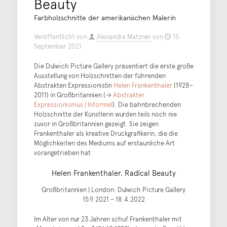
Beauty
Farbholzschnitte der amerikanischen Malerin
Veröffentlicht von
Alexandra Matzner
von
15.
September 2021
Die Dulwich Picture Gallery präsentiert die erste große
Ausstellung von Holzschnitten der führenden
Abstrakten Expressionistin
Helen Frankenthaler
(1928–
2011) in Großbritannien (→
Abstrakter
Expressionismus | Informel
). Die bahnbrechenden
Holzschnitte der Künstlerin wurden teils noch nie
zuvor in Großbritannien gezeigt. Sie zeigen
Frankenthaler als kreative Druckgrafikerin, die die
Möglichkeiten des Mediums auf erstaunliche Art
vorangetrieben hat.
Helen Frankenthaler. Radical Beauty
Großbritannien | London: Dulwich Picture Gallery
15.9.2021 – 18.4.2022
Im Alter von nur 23 Jahren schuf Frankenthaler mit