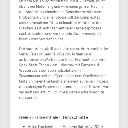
Shibata aus 46 Holzschnitten und 102 Farben; es ist
über zwei Meter lang und wird einen ganzen Raum in
der Ausstellung einnehmen. Gemeinsam mit einem
Probedruck und einer Studie soll die Komplexität
seines evokativen Titels beleuchtet werden. In den
Drucken lässt sich Frankenthalers Arbeitsprozess
nachvollziehen und wie sie jede Zusammenarbeit
kreativ vorangetrieben hat.
Die Ausstellung stellt auch alle sechs Holzschnitte der
Serie „Tales of Genji“ (1998) vor. In dem sehr
ambitionierten Werk setzte Helen Frankenthaler ihre
Soak-Stain-Technik ein – diesmal mit Farben auf
Wasserbasis auf Sperrholzplatten. In
Zusammenarbeit mit Tyler und seinem Grafikeratelier
ließ sich Helen Frankenthaler erneut auf einen Prozess
des ständigen Experimentierens ein, einen Prozess von
Versuch und Irrtum, um ihre künstlerische Vision zu
realisieren.
Helen Frankenthaler: Holzschnitte
Helen Frankenthaler, Madame Butterfly, 2000,