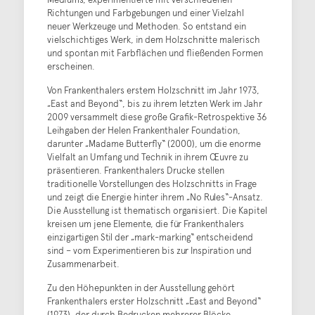
Richtungen und Farbgebungen und einer Vielzahl
neuer Werkzeuge und Methoden. So entstand ein
vielschichtiges Werk, in dem Holzschnitte malerisch
und spontan mit Farbflächen und fließenden Formen
erscheinen.
Von Frankenthalers erstem Holzschnitt im Jahr 1973,
„East and Beyond“, bis zu ihrem letzten Werk im Jahr
2009 versammelt diese große Grafik-Retrospektive 36
Leihgaben der Helen Frankenthaler Foundation,
darunter „Madame Butterfly“ (2000), um die enorme
Vielfalt an Umfang und Technik in ihrem Œuvre zu
präsentieren. Frankenthalers Drucke stellen
traditionelle Vorstellungen des Holzschnitts in Frage
und zeigt die Energie hinter ihrem „No Rules“-Ansatz.
Die Ausstellung ist thematisch organisiert. Die Kapitel
kreisen um jene Elemente, die für Frankenthalers
einzigartigen Stil der „mark-marking“ entscheidend
sind – vom Experimentieren bis zur Inspiration und
Zusammenarbeit.
Zu den Höhepunkten in der Ausstellung gehört
Frankenthalers erster Holzschnitt „East and Beyond“
(1973), der durch Bedrucken mehrerer Blöcke