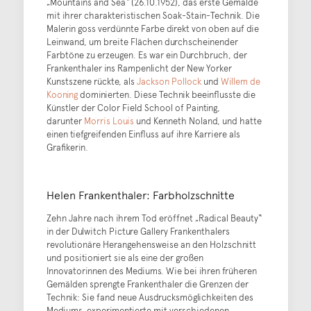
„Mountains and Sea“ (26.10.1952), das erste Gemälde
mit ihrer charakteristischen Soak-Stain-Technik. Die
Malerin goss verdünnte Farbe direkt von oben auf die
Leinwand, um breite Flächen durchscheinender
Farbtöne zu erzeugen. Es war ein Durchbruch, der
Frankenthaler ins Rampenlicht der New Yorker
Kunstszene rückte, als
Jackson Pollock
und
Willem de
Kooning
dominierten. Diese Technik beeinflusste die
Künstler der Color Field School of Painting,
darunter
Morris Louis
und Kenneth Noland, und hatte
einen tiefgreifenden Einfluss auf ihre Karriere als
Grafikerin.
Helen Frankenthaler: Farbholzschnitte
Zehn Jahre nach ihrem Tod eröffnet „Radical Beauty“
in der Dulwitch Picture Gallery Frankenthalers
revolutionäre Herangehensweise an den Holzschnitt
und positioniert sie als eine der großen
Innovatorinnen des Mediums. Wie bei ihren früheren
Gemälden sprengte Frankenthaler die Grenzen der
Technik: Sie fand neue Ausdrucksmöglichkeiten des
Mediums, experimentierte mit verschiedenen