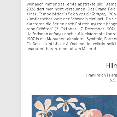
Wer auch immer das „erste abstrakte Bild“ gemalt
2026 darf man nicht versäumen! Das Grand Palais
Klints „Tempelbilder“ (
Peintures du Temple
, 1906
künstlerisches Welt der Schwedin einführt. Da si
Kuratoren die Serien nach Entstehungszeit häng
zehn Größten“ (2. Oktober – 7. Dezember 1907) - 
Helferinnen anfangs noch auf Kleinformate konze
1907 in die Monumentalmalerei: Symbole, Formen, 
Fließenlassen) bis zur Aufnahme der volkskundli
unausdeutbaren, meditativen Malerei.
Hilm
Frankreich | Pari
6.5