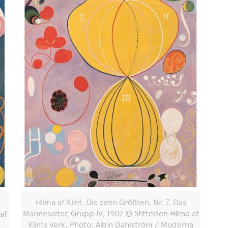
Hilma af Klint, Die zehn Größten, Nr. 7, Das
Mannesalter, Grupp IV, 1907 © Stiftelsen Hilma af
 af
Klints Verk. Photo: Albin Dahlström / Moderna