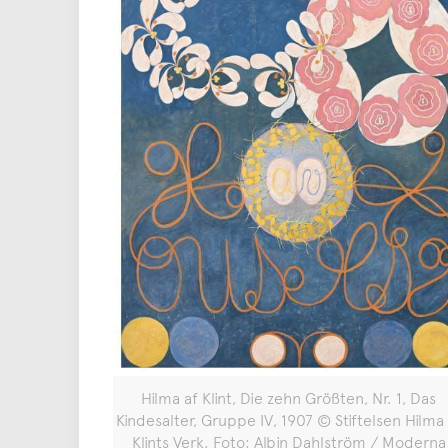
Hilma af Klint, Die zehn Größten, Nr. 1, Das
Kindesalter, Gruppe IV, 1907 © Stiftelsen Hilma
Klints Verk. Foto: Albin Dahlström / Moderna