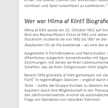
3
(sichtbar) und Geist (unsichtbar) zu sublimieren.
Wer war Hilma af Klint? Biograf
Hilma af Klint wurde am 26. Oktober 1862 auf Sch
Kind des Marineoffiziers Victor af Klint und sei
Stockholm studierte sie von 1882 bis 1887 an de
Akademien för de fria konsterna
) – als eine der
Ausgebildet in Porträtmalerei und Naturstudien, f
öffentliches, bürgerlich-konventionelles mit figu
Zeichnungen, mit denen sie ihren Lebensunterhalt
Schaffen, das sie ihren Zeitgenossen nicht zeigt
Bereits 1896 gründete af Klint gemeinsam mit vier
Fünf]“ In regelmäßigen Séancen – ergänzt durch 
Texte – stellte die Gruppe Kontakt zu Geistern her,
Inspiriert durch ihre Mitgliedschaft in der Theo
der Jahrhundertwende, erschuf sie automatische
Folge von Gemälden von visionärer Kühnheit.