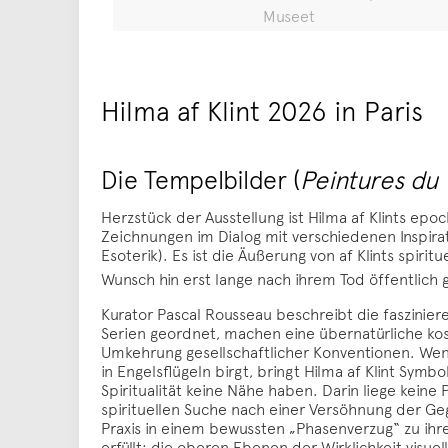
Museet
Hilma af Klint 2026 in Paris
Die Tempelbilder (
Peintures du
Herzstück der Ausstellung ist Hilma af Klints e
Zeichnungen im Dialog mit verschiedenen Inspirat
Esoterik). Es ist die Äußerung von af Klints spir
Wunsch hin erst lange nach ihrem Tod öffentlich
Kurator Pascal Rousseau beschreibt die faszini
Serien geordnet, machen eine übernatürliche kos
Umkehrung gesellschaftlicher Konventionen. Wenn
in Engelsflügeln birgt, bringt Hilma af Klint Sym
Spiritualität keine Nähe haben. Darin liege keine
spirituellen Suche nach einer Versöhnung der Geg
Praxis in einem bewussten „Phasenverzug“ zu ihre
erfüllt: die oberen Ebenen der Wirklichkeit visue