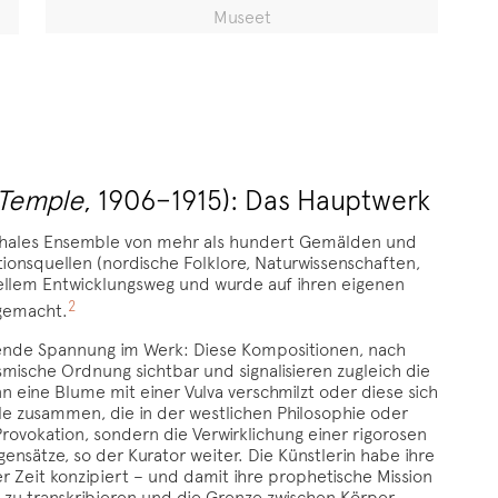
Museet
 Temple
, 1906–1915): Das Hauptwerk
pochales Ensemble von mehr als hundert Gemälden und
ionsquellen (nordische Folklore, Naturwissenschaften,
ituellem Entwicklungsweg und wurde auf ihren eigenen
2
 gemacht.
erende Spannung im Werk: Diese Kompositionen, nach
mische Ordnung sichtbar und signalisieren zugleich die
 eine Blume mit einer Vulva verschmilzt oder diese sich
bole zusammen, die in der westlichen Philosophie oder
 Provokation, sondern die Verwirklichung einer rigorosen
ensätze, so der Kurator weiter. Die Künstlerin habe ihre
r Zeit konzipiert – und damit ihre prophetische Mission
ll zu transkribieren und die Grenze zwischen Körper