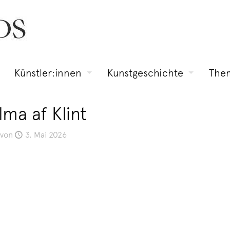
Künstler:innen
Kunstgeschichte
The
lma af Klint
von
3. Mai 2026