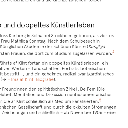
ie und doppeltes Künstlerleben
loss Karlberg in Solna bei Stockholm geboren, als viertes
ner Frau Mathilda Sonntag. Nach dem Schulbesuch in
r Königlichen Akademie der Schönen Künste (
Kungliga
4
 ersten Frauen, die dort zum Studium zugelassen wurden.
ührte af Klint fortan ein doppeltes Künstlerleben: ein
rativen Werken – Landschaften, Porträts, botanischen
 bestritt –, und ein geheimes, radikal avantgardistisches
e (→
Hilma af Klint: Biografie
).
 Freundinnen den spiritistischen Zirkel „De Fem [Die
Gebet, Meditation und Diskussion neutestamentarischer
5
 die af Klint schließlich als Medium kanalisierten.
sophischen Gesellschaft und durch die okkulten Strömungen
 Zeichnungen und schließlich – ab November 1906 – eine