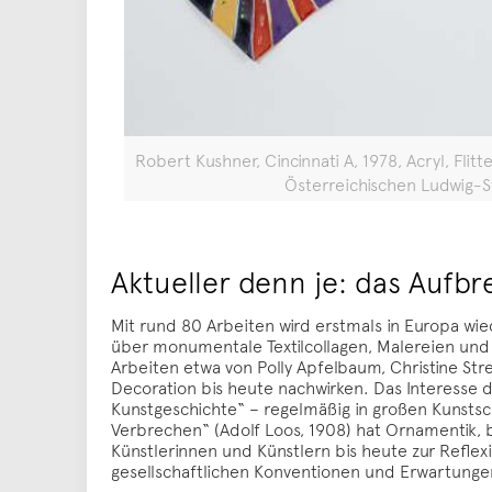
Robert Kushner, Cincinnati A, 1978, Acryl, Fl
Österreichischen Ludwig-
Aktueller denn je: das Aufb
Mit rund 80 Arbeiten wird erstmals in Europa wi
über monumentale Textilcollagen, Malereien und
Arbeiten etwa von Polly Apfelbaum, Christine Str
Decoration bis heute nachwirken. Das Interesse 
Kunstgeschichte“ – regelmäßig in großen Kunsts
Verbrechen“ (Adolf Loos, 1908) hat Ornamentik, 
Künstlerinnen und Künstlern bis heute zur Reflexi
gesellschaftlichen Konventionen und Erwartunge