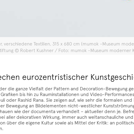
itter, verschiedene Textilien, 315 x 680 cm (mumok -Museum mod
Stiftung © Robert Kushner / Foto: mumok -Museum moderner Ku
rechen eurozentristischer Kunstgesch
eder die ganze Vielfalt der Pattern and Decoration-Bewegung g
 Grafiken bis hin zu Rauminstallationen und Video-Performance
euli oder Rashid Rana. Sie zeigen auf, wie sehr die formalen und
der Bewegung an Bildelementen nicht-westlicher Kunstströmunge
chauen wie der documenta verhandelt – aktueller denn je. Bef
bei aller dekorativen Wirkung, immer auch weltanschauliche u
on über die eigene Kultur sowie als Mittel der Kritik: an politi
n.