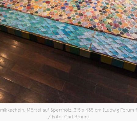
ramikkacheln, Mörtel auf Sperrholz, 315 x 435 cm (Ludwig Forum 
/ Foto: Carl Brunn)