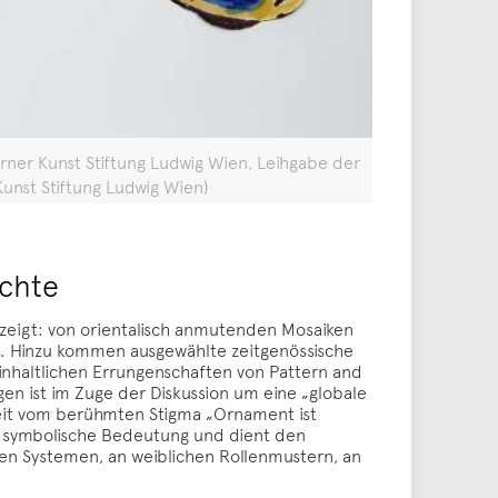
erner Kunst Stiftung Ludwig Wien, Leihgabe der
nst Stiftung Ludwig Wien)
ichte
ezeigt: von orientalisch anmutenden Mosaiken
s. Hinzu kommen ausgewählte zeitgenössische
 inhaltlichen Errungenschaften von Pattern and
n ist im Zuge der Diskussion um eine „globale
reit vom berühmten Stigma „Ornament ist
nd symbolische Bedeutung und dient den
schen Systemen, an weiblichen Rollenmustern, an