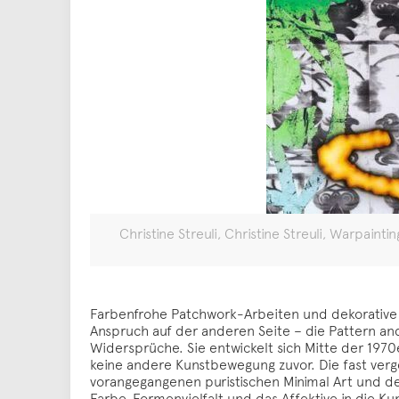
Christine Streuli, Christine Streuli, Warpaint
Farbenfrohe Patchwork-Arbeiten und dekorative M
Anspruch auf der anderen Seite – die Pattern a
Widersprüche. Sie entwickelt sich Mitte der 1970
keine andere Kunstbewegung zuvor. Die fast verg
vorangegangenen puristischen Minimal Art und der
Farbe, Formenvielfalt und das Affektive in die Ku