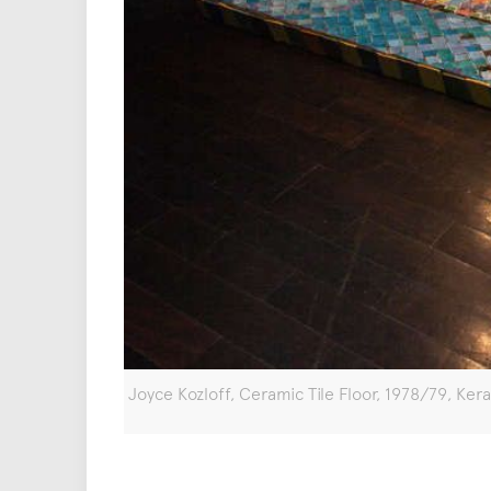
Joyce Kozloff, Ceramic Tile Floor, 1978/79, Ke