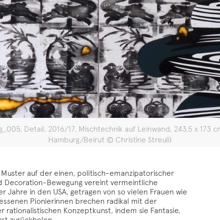
ing_005, Detail, 2016/17, Mischtechnik auf Leinwand, 243,5 x 173 
Hamburg/Beirut © Christine Streuli)
uster auf der einen, politisch-emanzipatorischer
nd Decoration-Bewegung vereint vermeintliche
er Jahre in den USA, getragen von so vielen Frauen wie
essenen Pionierinnen brechen radikal mit der
 rationalistischen Konzeptkunst, indem sie Fantasie,
nst zurückholen.