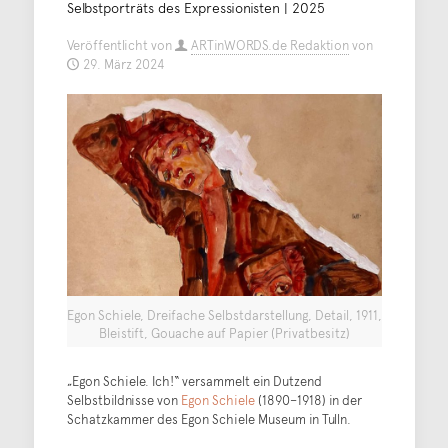
Selbstporträts des Expressionisten | 2025
Veröffentlicht von
ARTinWORDS.de Redaktion
von
29. März 2024
Egon Schiele, Dreifache Selbstdarstellung, Detail, 1911,
Bleistift, Gouache auf Papier (Privatbesitz)
„Egon Schiele. Ich!“ versammelt ein Dutzend
Selbstbildnisse von
Egon Schiele
(1890–1918) in der
Schatzkammer des Egon Schiele Museum in Tulln.