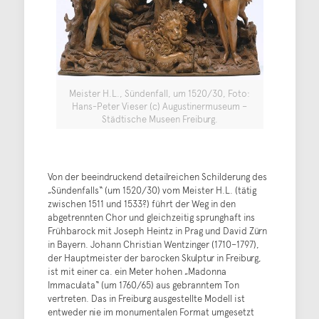
Meister H.L., Sündenfall, um 1520/30, Foto:
Hans-Peter Vieser (c) Augustinermuseum –
Städtische Museen Freiburg.
Von der beeindruckend detailreichen Schilderung des
„Sündenfalls“ (um 1520/30) vom Meister H.L. (tätig
zwischen 1511 und 1533?) führt der Weg in den
abgetrennten Chor und gleichzeitig sprunghaft ins
Frühbarock mit Joseph Heintz in Prag und David Zürn
in Bayern. Johann Christian Wentzinger (1710–1797),
der Hauptmeister der barocken Skulptur in Freiburg,
ist mit einer ca. ein Meter hohen „Madonna
Immaculata“ (um 1760/65) aus gebranntem Ton
vertreten. Das in Freiburg ausgestellte Modell ist
entweder nie im monumentalen Format umgesetzt