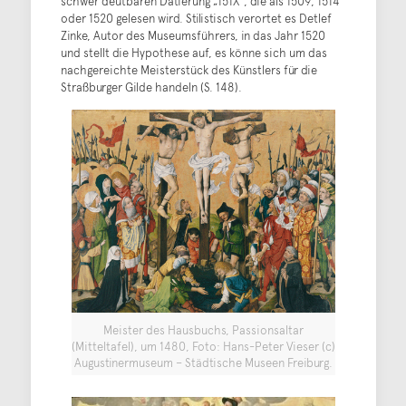
schwer deutbaren Datierung „151X“, die als 1509, 1514
oder 1520 gelesen wird. Stilistisch verortet es Detlef
Zinke, Autor des Museumsführers, in das Jahr 1520
und stellt die Hypothese auf, es könne sich um das
nachgereichte Meisterstück des Künstlers für die
Straßburger Gilde handeln (S. 148).
Meister des Hausbuchs, Passionsaltar
(Mitteltafel), um 1480, Foto: Hans-Peter Vieser (c)
Augustinermuseum – Städtische Museen Freiburg.