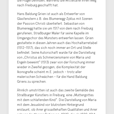
die Flügel befinden, während die Mitteltafel ihren Weg
nach Freiburg geschafft hat.
Hans Baldung Grien ist auch als Entwerfer von
Glasfenstern z.B. des Blumenegg-Zyklus mit Szenen
der Passion Christi überliefert. Sebastian von
Blumenegg hatte sie um 1517 von dem nach Freiburg
gerufenen, Straßburger Maler für seine Kapelle im
Umgangschor des Münsters entwerfen lassen. Grien
gestaltete in diesen Jahren auch das Hochaltarretabel
(1512–1517), das sich noch immer an Ort und Stelle
befindet. Seine Autorschaft wurde für die Darstellung
von „Christus als Schmerzensmann von Maria und
Engeln beweint“ (1513) zwar von der Forschung immer
wieder in Zweifel gezogen, die Komplexität der
Ikonografie scheint m.E. jedoch – trotz aller
malerischen Schwächen – für die Hand Baldung
Griens zu sprechen.
Ähnlich umstritten ist auch das zweite Gemälde des
Straßburger Künstlers in Freiburg, eine „Muttergottes
mit dem schlafenden Kind“. Die Darstellung von Maria
mit dem Jesuskind vor blutrotem Hintergrund
erstaunt, ob ihrer grissaillehaften Qualitäten und ihrer