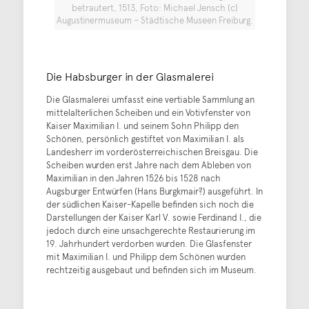
betrautert, 1513, Foto: Michael Jensch (c)
Augustinermuseum – Städtische Museen Freiburg.
Die Habsburger in der Glasmalerei
Die Glasmalerei umfasst eine vertiable Sammlung an
mittelalterlichen Scheiben und ein Votivfenster von
Kaiser Maximilian I. und seinem Sohn Philipp den
Schönen, persönlich gestiftet von Maximilian I. als
Landesherr im vorderösterreichischen Breisgau. Die
Scheiben wurden erst Jahre nach dem Ableben von
Maximilian in den Jahren 1526 bis 1528 nach
Augsburger Entwürfen (Hans Burgkmair?) ausgeführt. In
der südlichen Kaiser-Kapelle befinden sich noch die
Darstellungen der Kaiser Karl V. sowie Ferdinand I., die
jedoch durch eine unsachgerechte Restaurierung im
19. Jahrhundert verdorben wurden. Die Glasfenster
mit Maximilian I. und Philipp dem Schönen wurden
rechtzeitig ausgebaut und befinden sich im Museum.