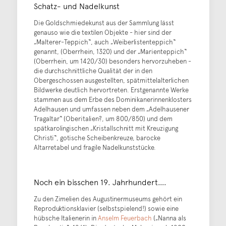
Schatz- und Nadelkunst
Die Goldschmiedekunst aus der Sammlung lässt
genauso wie die textilen Objekte - hier sind der
„Malterer-Teppich“, auch „Weiberlistenteppich“
genannt, (Oberrhein, 1320) und der „Marienteppich“
(Oberrhein, um 1420/30) besonders hervorzuheben -
die durchschnittliche Qualität der in den
Obergeschossen ausgestellten, spätmittelalterlichen
Bildwerke deutlich hervortreten. Erstgenannte Werke
stammen aus dem Erbe des Dominikanerinnenklosters
Adelhausen und umfassen neben dem „Adelhausener
Tragaltar“ (Oberitalien?, um 800/850) und dem
spätkarolingischen „Kristallschnitt mit Kreuzigung
Christi“, gotische Scheibenkreuze, barocke
Altarretabel und fragile Nadelkunststücke.
Noch ein bisschen 19. Jahrhundert….
Zu den Zimelien des Augustinermuseums gehört ein
Reproduktionsklavier (selbstspielend!) sowie eine
hübsche Italienerin in
Anselm Feuerbach
(„Nanna als