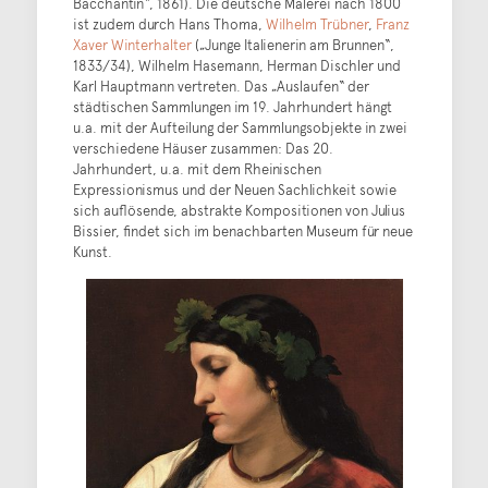
Bacchantin“, 1861). Die deutsche Malerei nach 1800
ist zudem durch Hans Thoma,
Wilhelm Trübner
,
Franz
Xaver Winterhalter
(„Junge Italienerin am Brunnen“,
1833/34), Wilhelm Hasemann, Herman Dischler und
Karl Hauptmann vertreten. Das „Auslaufen“ der
städtischen Sammlungen im 19. Jahrhundert hängt
u.a. mit der Aufteilung der Sammlungsobjekte in zwei
verschiedene Häuser zusammen: Das 20.
Jahrhundert, u.a. mit dem Rheinischen
Expressionismus und der Neuen Sachlichkeit sowie
sich auflösende, abstrakte Kompositionen von Julius
Bissier, findet sich im benachbarten Museum für neue
Kunst.