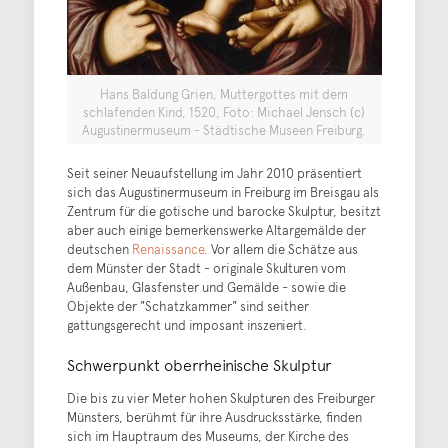
Hans Baldung Grien, Muttergottes mit dem
schlafenden Kind, 1520, Foto: Michael Jensch (c)
Augustinermuseum - Städtische Museen Freiburg.
Seit seiner Neuaufstellung im Jahr 2010 präsentiert
sich das Augustinermuseum in Freiburg im Breisgau als
Zentrum für die gotische und barocke Skulptur, besitzt
aber auch einige bemerkenswerke Altargemälde der
deutschen
Renaissance
. Vor allem die Schätze aus
dem Münster der Stadt - originale Skulturen vom
Außenbau, Glasfenster und Gemälde - sowie die
Objekte der "Schatzkammer" sind seither
gattungsgerecht und imposant inszeniert.
Schwerpunkt oberrheinische Skulptur
Die bis zu vier Meter hohen Skulpturen des Freiburger
Münsters, berühmt für ihre Ausdrucksstärke, finden
sich im Hauptraum des Museums, der Kirche des