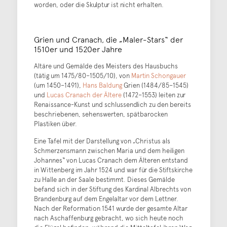
worden, oder die Skulptur ist nicht erhalten.
Grien und Cranach, die „Maler-Stars“ der
1510er und 1520er Jahre
Altäre und Gemälde des Meisters des Hausbuchs
(tätig um 1475/80–1505/10), von
Martin Schongauer
(um 1450–1491),
Hans Baldung
Grien (1484/85–1545)
und
Lucas Cranach der Ältere
(1472–1553) leiten zur
Renaissance-Kunst und schlussendlich zu den bereits
beschriebenen, sehenswerten, spätbarocken
Plastiken über.
Eine Tafel mit der Darstellung von „Christus als
Schmerzensmann zwischen Maria und dem heiligen
Johannes“ von Lucas Cranach dem Älteren entstand
in Wittenberg im Jahr 1524 und war für die Stiftskirche
zu Halle an der Saale bestimmt. Dieses Gemälde
befand sich in der Stiftung des Kardinal Albrechts von
Brandenburg auf dem Engelaltar vor dem Lettner.
Nach der Reformation 1541 wurde der gesamte Altar
nach Aschaffenburg gebracht, wo sich heute noch