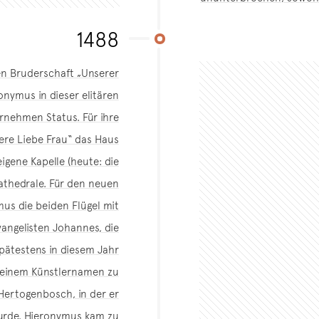
1488
sen Bruderschaft „Unserer
onymus in dieser elitären
rnehmen Status. Für ihre
re Liebe Frau“ das Haus
gene Kapelle (heute: die
athedrale. Für den neuen
mus die beiden Flügel mit
angelisten Johannes, die
pätestens in diesem Jahr
seinem Künstlernamen zu
Hertogenbosch, in der er
urde. Hieronymus kam zu