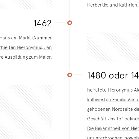
Herbertke und Kathrien. 
1462
ein Haus am Markt (Nummer
rhielten Hieronymus, Jan
e Ausbildung zum Maler.
1480 oder 14
heiratete Hieronymus Al
kultivierten Familie Van
gehobenen Nordseite des
Geschäft „Invito“ befind
Die Bekanntheit von Hie
ununterbrochen, sowohl 