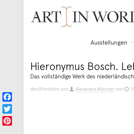
Ausstellungen
Hieronymus Bosch. Le
Das vollständige Werk des niederländisc
Veröffentlicht von
Alexandra Matzner
von
1
Facebook
Twitter
Pinterest