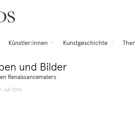
Künstler:innen
Kunstgeschichte
The
ben und Bilder
hen Renaissancemalers
9. Juli 2016