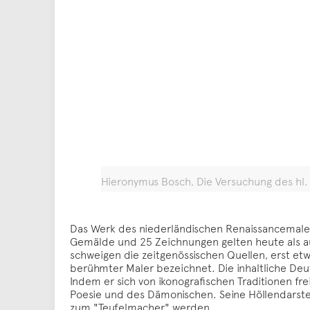
Hieronymus Bosch, Die Versuchung des hl. A
Das Werk des niederländischen Renaissancemal
Gemälde und 25 Zeichnungen gelten heute als au
schweigen die zeitgenössischen Quellen, erst etw
berühmter Maler bezeichnet. Die inhaltliche De
Indem er sich von ikonografischen Traditionen fre
Poesie und des Dämonischen. Seine Höllendarstel
zum "Teufelmacher" werden.