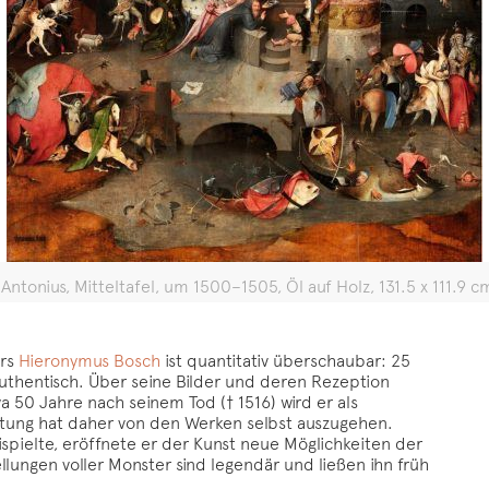
ntonius, Mitteltafel, um 1500–1505, Öl auf Holz, 131.5 x 111.9 c
ers
Hieronymus Bosch
ist quantitativ überschaubar: 25
thentisch. Über seine Bilder und deren Rezeption
a 50 Jahre nach seinem Tod († 1516) wird er als
utung hat daher von den Werken selbst auszugehen.
ispielte, eröffnete er der Kunst neue Möglichkeiten der
lungen voller Monster sind legendär und ließen ihn früh