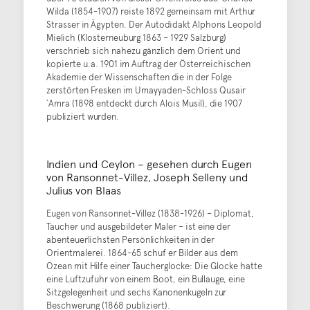
Wilda (1854-1907) reiste 1892 gemeinsam mit Arthur
Strasser in Ägypten. Der Autodidakt Alphons Leopold
Mielich (Klosterneuburg 1863 – 1929 Salzburg)
verschrieb sich nahezu gänzlich dem Orient und
kopierte u.a. 1901 im Auftrag der Österreichischen
Akademie der Wissenschaften die in der Folge
zerstörten Fresken im Umayyaden-Schloss Qusair
`Amra (1898 entdeckt durch Alois Musil), die 1907
publiziert wurden.
Indien und Ceylon – gesehen durch Eugen
von Ransonnet-Villez, Joseph Selleny und
Julius von Blaas
Eugen von Ransonnet-Villez (1838-1926) – Diplomat,
Taucher und ausgebildeter Maler – ist eine der
abenteuerlichsten Persönlichkeiten in der
Orientmalerei. 1864-65 schuf er Bilder aus dem
Ozean mit Hilfe einer Taucherglocke: Die Glocke hatte
eine Luftzufuhr von einem Boot, ein Bullauge, eine
Sitzgelegenheit und sechs Kanonenkugeln zur
Beschwerung (1868 publiziert).