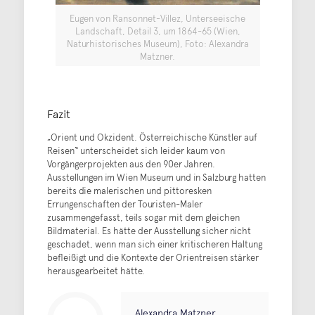
Eugen von Ransonnet-Villez, Unterseeische
Landschaft, Detail 3, um 1864-65 (Wien,
Naturhistorisches Museum), Foto: Alexandra
Matzner.
Fazit
„Orient und Okzident. Österreichische Künstler auf
Reisen“ unterscheidet sich leider kaum von
Vorgängerprojekten aus den 90er Jahren.
Ausstellungen im Wien Museum und in Salzburg hatten
bereits die malerischen und pittoresken
Errungenschaften der Touristen-Maler
zusammengefasst, teils sogar mit dem gleichen
Bildmaterial. Es hätte der Ausstellung sicher nicht
geschadet, wenn man sich einer kritischeren Haltung
befleißigt und die Kontexte der Orientreisen stärker
herausgearbeitet hätte.
Alexandra Matzner