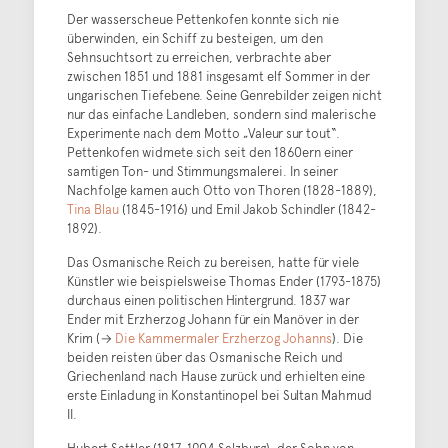
Der wasserscheue Pettenkofen konnte sich nie
überwinden, ein Schiff zu besteigen, um den
Sehnsuchtsort zu erreichen, verbrachte aber
zwischen 1851 und 1881 insgesamt elf Sommer in der
ungarischen Tiefebene. Seine Genrebilder zeigen nicht
nur das einfache Landleben, sondern sind malerische
Experimente nach dem Motto „Valeur sur tout“.
Pettenkofen widmete sich seit den 1860ern einer
samtigen Ton- und Stimmungsmalerei. In seiner
Nachfolge kamen auch Otto von Thoren (1828-1889),
Tina Blau
(1845-1916) und Emil Jakob Schindler (1842-
1892).
Das Osmanische Reich zu bereisen, hatte für viele
Künstler wie beispielsweise Thomas Ender (1793-1875)
durchaus einen politischen Hintergrund. 1837 war
Ender mit Erzherzog Johann für ein Manöver in der
Krim (→
Die Kammermaler Erzherzog Johanns
). Die
beiden reisten über das Osmanische Reich und
Griechenland nach Hause zurück und erhielten eine
erste Einladung in Konstantinopel bei Sultan Mahmud
II.
Hubert Sattler (1817-1904 Salzburg), der Sohn von