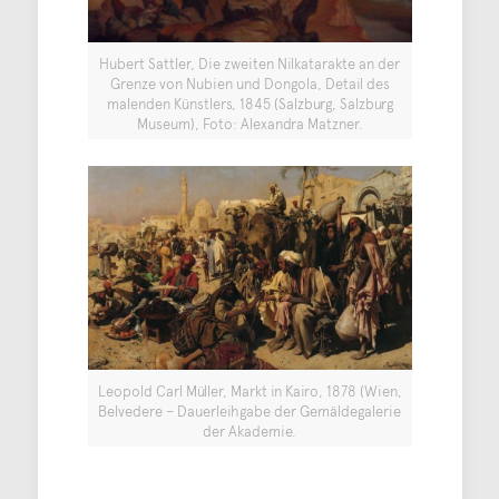
Hubert Sattler, Die zweiten Nilkatarakte an der
Grenze von Nubien und Dongola, Detail des
malenden Künstlers, 1845 (Salzburg, Salzburg
Museum), Foto: Alexandra Matzner.
Leopold Carl Müller, Markt in Kairo, 1878 (Wien,
Belvedere – Dauerleihgabe der Gemäldegalerie
der Akademie.