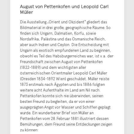
August von Pettenkofen und Leopold Carl
Müller
Die Ausstellung „Orient und Okzident“ gliedert das
Bildmaterial in drei große, geographische Räume. So
finden sich Ungarn, Dalmatien, Korfu, sowie
Nordafrika, Palästina und das Osmanische Reich,
aber auch Indien und Ceylon. Die Entscheidung mit
Ungarn als exotisch empfundenen Land zu beginnen,
obwohl es Teil des Habsburgerreiches war, ist v.a. der
Freundschaft zwischen August von Pettenkofen
(1822-1889) und dem wichtigsten aller
österreichischen Orientmaler Leopold Carl Müller
(Dresden 1834-1892 Wien) geschuldet. Müller reiste
1873 erstmals nach Ägypten und bis 1886 folgten
weitere acht Aufenthalte im Land am Nil nach.
Pettenkofen konnte sich nie überwinden, seinen
besten Freund zu begleiten, da er von einer
ausgeprägten Angst vor Wasser und Schiffen geplagt
wurde. Ein wunderbarer Brief von Müller an
Pettenkofen vom 28.Februar 1881 illustriert dessen
Bemühungen, dem Freund seine Entdeckungen zeigen
zu können: