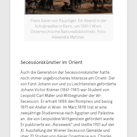
Franz Xaver von Pausinger, Ein Abend in der
Schubraallee in Kairo, um 1881 ( Wien,
Österreichische Nationalbibliothek), Foto:
Alexandra Matzner.
Secessionskünstler im Orient
Auch die Generation der Secessionskünstler hatte
noch immer ungebrochenes Interesse am Orient: Der
von Fürst Johann von und zu Liechtenstein geförderte
Johann Victor Krämer (1861-1941) war Student von
Leopold Carl Müller und Mitbegründer der Wr.
Secession. Er erhielt 1888 den Rompreis und bezog
1891 ein Atelier in Wien. Im März 1898 trat er eine
zweijährige Studienreise nach Ägypten und Palästina
an, die von Leopoldine Wittgenstein gefördert wurde.
Er publizierte ein „Reisewerk“ und stellte 1901 auf der
XI. Ausstellung der Wiener Secession Gemälde und
über 70 Studien von dieser Orientreise aus. Charles