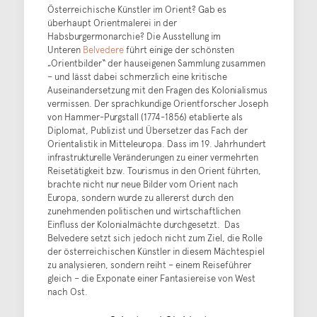
Österreichische Künstler im Orient? Gab es
überhaupt Orientmalerei in der
Habsburgermonarchie? Die Ausstellung im
Unteren
Belvedere
führt einige der schönsten
„Orientbilder“ der hauseigenen Sammlung zusammen
– und lässt dabei schmerzlich eine kritische
Auseinandersetzung mit den Fragen des Kolonialismus
vermissen. Der sprachkundige Orientforscher Joseph
von Hammer-Purgstall (1774-1856) etablierte als
Diplomat, Publizist und Übersetzer das Fach der
Orientalistik in Mitteleuropa. Dass im 19. Jahrhundert
infrastrukturelle Veränderungen zu einer vermehrten
Reisetätigkeit bzw. Tourismus in den Orient führten,
brachte nicht nur neue Bilder vom Orient nach
Europa, sondern wurde zu allererst durch den
zunehmenden politischen und wirtschaftlichen
Einfluss der Kolonialmächte durchgesetzt. Das
Belvedere setzt sich jedoch nicht zum Ziel, die Rolle
der österreichischen Künstler in diesem Mächtespiel
zu analysieren, sondern reiht – einem Reiseführer
gleich – die Exponate einer Fantasiereise von West
nach Ost.