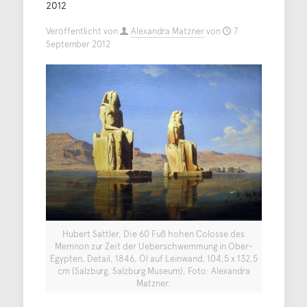
2012
Veröffentlicht von
Alexandra Matzner
von
7.
September 2012
Hubert Sattler, Die 60 Fuß hohen Colosse des
Memnon zur Zeit der Ueberschwemmung in Ober-
Egypten, Detail, 1846, Öl auf Leinwand, 104,5 x 132,5
cm (Salzburg, Salzburg Museum), Foto: Alexandra
Matzner.