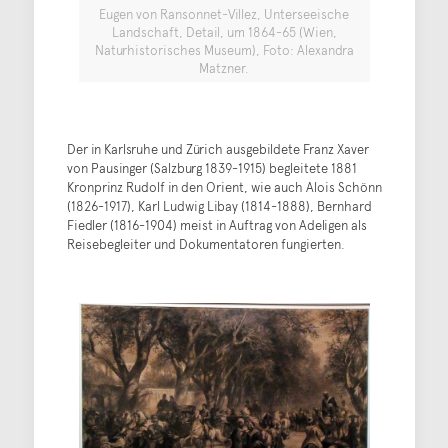
Eugen von Ransonnet-Villez, Unterseeische
Landschaft, Detail, um 1864-65 (Wien,
Naturhistorisches Museum), Foto: Alexandra
Matzner.
Der in Karlsruhe und Zürich ausgebildete Franz Xaver
von Pausinger (Salzburg 1839-1915) begleitete 1881
Kronprinz Rudolf in den Orient, wie auch Alois Schönn
(1826-1917), Karl Ludwig Libay (1814-1888), Bernhard
Fiedler (1816-1904) meist in Auftrag von Adeligen als
Reisebegleiter und Dokumentatoren fungierten.