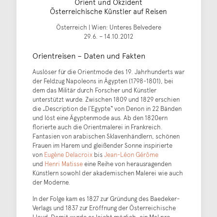
Orient und Okzident
Österreichische Künstler auf Reisen
Österreich | Wien: Unteres Belvedere
29.6. – 14.10.2012
Orientreisen – Daten und Fakten
Auslöser für die Orientmode des 19. Jahrhunderts war
der Feldzug Napoleons in Ägypten (1798-1801), bei
dem das Militär durch Forscher und Künstler
unterstützt wurde. Zwischen 1809 und 1829 erschien
die „Description de l`Egypte“ von Denon in 22 Bänden
und löst eine Ägyptenmode aus. Ab den 1820ern
florierte auch die Orientmalerei in Frankreich.
Fantasien von arabischen Sklavenhändlern, schönen
Frauen im Harem und gleißender Sonne inspirierte
von
Eugène Delacroix
bis
Jean-Léon Gérôme
und
Henri Matisse
eine Reihe von herausragenden
Künstlern sowohl der akademischen Malerei wie auch
der Moderne.
In der Folge kam es 1827 zur Gründung des Baedeker-
Verlags und 1837 zur Eröffnung der Österreichische
Lloyd. Damit wurde es leicht möglich, ein Mal pro