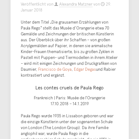
Veröffentlicht von
Alexandra Matzner
von
29.
Januar 2018
Unter dem Titel „Die grausamen Erzählungen von
Paula Rego“ stellt das Musée d’Orangerie etwa 70
Gemälde und Zeichnungen der britischen Künstlerin
aus. Der Überblick über ihr Schaffen – von großen
Acrylgemälden auf Papier, in denen sie animalische
Kinder-Frauen thematisierte, bis zu großen Zyklen in
Pastell mit Puppen- und Tiermodellen in ihrem Atelier
– wird mit einigen Zeichnungen und Druckgrafiken von
Daumier,
Francisco de Goya
,
Edgar Degas
und Rabier
kontrastiert und ergänzt.
Les contes cruels de Paula Rego
Frankreich | Paris: Musée de l’Orangerie
17.10.2018 – 14.1.2019
Paula Rego wurde 1935 in Lissabon geboren und war
die einzige Künstlerin unter der sogenannten Schule
von London (The London Group). Da ihre Familie
anglophil war, wurde Paula Rego in die