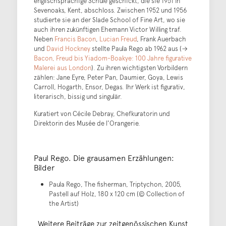
englischsprachige Schule geschickt, die sie 1951 in
Sevenoaks, Kent, abschloss. Zwischen 1952 und 1956
studierte sie an der Slade School of Fine Art, wo sie
auch ihren zukünftigen Ehemann Victor Willing traf.
Neben
Francis Bacon
,
Lucian Freud
, Frank Auerbach
und
David Hockney
stellte Paula Rego ab 1962 aus (→
Bacon, Freud bis Yiadom-Boakye: 100 Jahre figurative
Malerei aus London
). Zu ihren wichtigsten Vorbildern
zählen: Jane Eyre, Peter Pan, Daumier, Goya, Lewis
Carroll, Hogarth, Ensor, Degas. Ihr Werk ist figurativ,
literarisch, bissig und singulär.
Kuratiert von Cécile Debray, Chefkuratorin und
Direktorin des Musée de l'Orangerie.
Paul Rego. Die grausamen Erzählungen:
Bilder
Paula Rego, The fisherman, Triptychon, 2005,
Pastell auf Holz, 180 x 120 cm (© Collection of
the Artist)
Weitere Beiträge zur zeitgenössischen Kunst