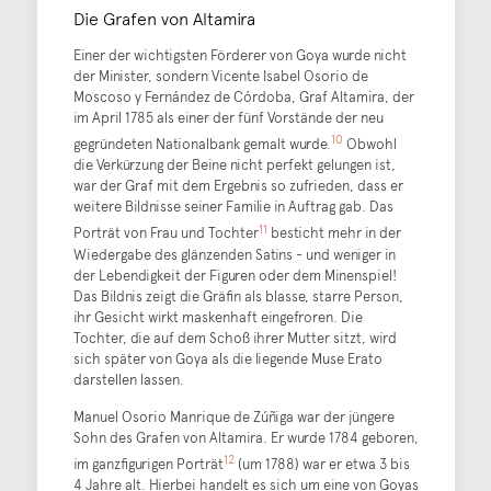
Die Grafen von Altamira
Einer der wichtigsten Förderer von Goya wurde nicht
der Minister, sondern Vicente Isabel Osorio de
Moscoso y Fernández de Córdoba, Graf Altamira, der
im April 1785 als einer der fünf Vorstände der neu
10
gegründeten Nationalbank gemalt wurde.
Obwohl
die Verkürzung der Beine nicht perfekt gelungen ist,
war der Graf mit dem Ergebnis so zufrieden, dass er
weitere Bildnisse seiner Familie in Auftrag gab. Das
11
Porträt von Frau und Tochter
besticht mehr in der
Wiedergabe des glänzenden Satins - und weniger in
der Lebendigkeit der Figuren oder dem Minenspiel!
Das Bildnis zeigt die Gräfin als blasse, starre Person,
ihr Gesicht wirkt maskenhaft eingefroren. Die
Tochter, die auf dem Schoß ihrer Mutter sitzt, wird
sich später von Goya als die liegende Muse Erato
darstellen lassen.
Manuel Osorio Manrique de Zúñiga war der jüngere
Sohn des Grafen von Altamira. Er wurde 1784 geboren,
12
im ganzfigurigen Porträt
(um 1788) war er etwa 3 bis
4 Jahre alt. Hierbei handelt es sich um eine von Goyas