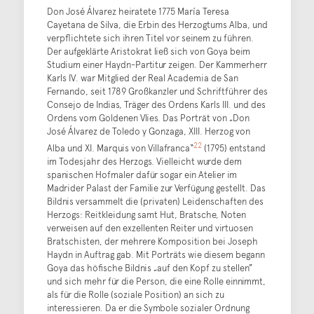
Don José Álvarez heiratete 1775 María Teresa
Cayetana de Silva, die Erbin des Herzogtums Alba, und
verpflichtete sich ihren Titel vor seinem zu führen.
Der aufgeklärte Aristokrat ließ sich von Goya beim
Studium einer Haydn-Partitur zeigen. Der Kammerherr
Karls IV. war Mitglied der Real Academia de San
Fernando, seit 1789 Großkanzler und Schriftführer des
Consejo de Indias, Träger des Ordens Karls III. und des
Ordens vom Goldenen Vlies. Das Porträt von „Don
José Álvarez de Toledo y Gonzaga, XIII. Herzog von
22
Alba und XI. Marquis von Villafranca“
(1795) entstand
im Todesjahr des Herzogs. Vielleicht wurde dem
spanischen Hofmaler dafür sogar ein Atelier im
Madrider Palast der Familie zur Verfügung gestellt. Das
Bildnis versammelt die (privaten) Leidenschaften des
Herzogs: Reitkleidung samt Hut, Bratsche, Noten
verweisen auf den exzellenten Reiter und virtuosen
Bratschisten, der mehrere Komposition bei Joseph
Haydn in Auftrag gab. Mit Porträts wie diesem begann
Goya das höfische Bildnis „auf den Kopf zu stellen”
und sich mehr für die Person, die eine Rolle einnimmt,
als für die Rolle (soziale Position) an sich zu
interessieren. Da er die Symbole sozialer Ordnung