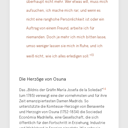
überhaupt nicht mehr. Wer etwas will, muss mich
aufsuchen, ich mache mich rar, und wenn es
nicht eine ranghohe Persönlichkeit ist oder ein
Auftrag von einem Freund, arbeite ich für
niemanden. Doch je mehr ich mich bitten lasse,
umso weniger lassen sie mich in Ruhe, und ich
13
weiß nicht, wie ich alles erledigen soll.“
Die Herzöge von Osuna
14
Das „Bildnis der Gräfin María Josefa de la Soledad“
(um 1785) verewigt eine der vornehmsten und für ihre
Zeit emanzipiertesten Damen Madrids. So
unterstützte die Komtesse-Herzogin von Benavente
und Herzogin von Osuna (1752-1834) die Sociedad
Económia Madrileña, eine Gesellschaft, die sich
öffentlich für den Fortschritt in Erziehung, Industrie
und Wohlstand in Spanien einsetzte. Wie sehr sie