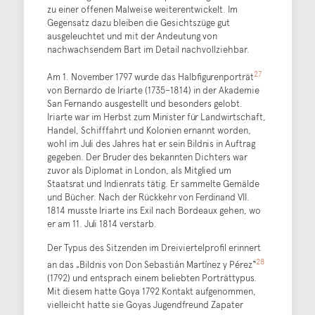
zu einer offenen Malweise weiterentwickelt. Im
Gegensatz dazu bleiben die Gesichtszüge gut
ausgeleuchtet und mit der Andeutung von
nachwachsendem Bart im Detail nachvollziehbar.
27
Am 1. November 1797 wurde das Halbfigurenporträt
von Bernardo de Iriarte (1735–1814) in der Akademie
San Fernando ausgestellt und besonders gelobt.
Iriarte war im Herbst zum Minister für Landwirtschaft,
Handel, Schifffahrt und Kolonien ernannt worden,
wohl im Juli des Jahres hat er sein Bildnis in Auftrag
gegeben. Der Bruder des bekannten Dichters war
zuvor als Diplomat in London, als Mitglied um
Staatsrat und Indienrats tätig. Er sammelte Gemälde
und Bücher. Nach der Rückkehr von Ferdinand VII.
1814 musste Iriarte ins Exil nach Bordeaux gehen, wo
er am 11. Juli 1814 verstarb.
Der Typus des Sitzenden im Dreiviertelprofil erinnert
28
an das „Bildnis von Don Sebastián Martínez y Pérez“
(1792) und entsprach einem beliebten Porträttypus.
Mit diesem hatte Goya 1792 Kontakt aufgenommen,
vielleicht hatte sie Goyas Jugendfreund Zapater