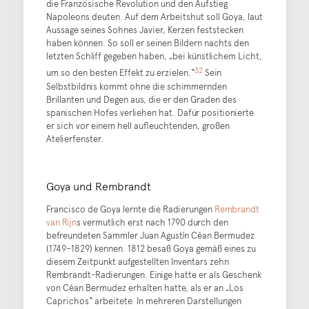
die Französische Revolution und den Aufstieg
Napoleons deuten. Auf dem Arbeitshut soll Goya, laut
Aussage seines Sohnes Javier, Kerzen feststecken
haben können. So soll er seinen Bildern nachts den
letzten Schliff gegeben haben, „bei künstlichem Licht,
32
um so den besten Effekt zu erzielen.“
Sein
Selbstbildnis kommt ohne die schimmernden
Brillanten und Degen aus, die er den Graden des
spanischen Hofes verliehen hat. Dafür positionierte
er sich vor einem hell aufleuchtenden, großen
Atelierfenster.
Goya und Rembrandt
Francisco de Goya lernte die Radierungen
Rembrandt
van Rijn
s vermutlich erst nach 1790 durch den
befreundeten Sammler Juan Agustín Céan Bermudez
(1749–1829) kennen. 1812 besaß Goya gemäß eines zu
diesem Zeitpunkt aufgestellten Inventars zehn
Rembrandt-Radierungen. Einige hatte er als Geschenk
von Céan Bermudez erhalten hatte, als er an „Los
Caprichos“ arbeitete. In mehreren Darstellungen