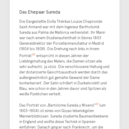
Das Ehepaar Sureda
Die Dargestellte Doña Thérèse Louise Chapronde
Saint Armand war mit dem Ingeneur Bartholomé
Sureda aus Palma de Mallorca verheiratet. Ihr Mann
war nach einem Studienaufenthalt in Sèvres 1803
Generaldirektor der Porzellanmanufaktur in Madrid
(1804 bis 1808). Die Drehung nach links in ihrem
40
Porträt
entspricht in diesen Jahren der
Lieblingshaltung des Malers, die Damen sitzen alle
sehr aufrecht, ja stolz. Die verschlossene Haltung und
der distanzierte Gesichtsausdruck werden durch das
außergewöhnlich gut gemalte Gewand der Dame
konterkariert. Der Satin schillert in Dunkelviolett und
Blau, wie schon in den Jahren davor sind Spitzen als
weiße Pünktchen verteilt.
41
Das Porträt von „Bartolome Sureda y Miserol“
(um
1803–1804) ist eines von Goyas lebendigsten
Männerbildnissen. Sureda studierte Baumwollweberei
in England und wollte diese Technik in Spanien
einführen. Danach ging er nach Frankreich, um die