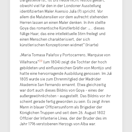
Dargestellte ist, ist bis heute nicht restlos geklärt,
obwohl viel für den in der Londoner Ausstellung
identifizierten Maler Asensio Julía (?) spricht. Vor
allem die Malutensilien vor dem aufrecht stehenden
Herren lassen an einen Maler denken. In ihm stellte
Goya das romantische Künstlerbild dar: „… dieses
füllige Haar, das eine intellektuelle Stirn freilegt und
einen Menschen charakterisiert, der sich
künstlerischen Konzeptionen widmet“ (Iriarte)
„Maria Tomasa Palafox y Portocarrero, Marquise von
39
Villafranca“
(um 1804) zeigt die Tochter der hoch
gebildeten und einflussreichen Gräfin von Montijo und
hatte eine hervorragende Ausbildung genossen. Im Juli
1805 wurde sie zum Ehrenmitglied der Madrider
Akademie San Fernando ernannt. Etwa gleichzeitig
war dort auch dieses Bildnis von Goya - eines der
außergewöhnlichsten - ausgestellt. Das Bildnis vor ihr
scheint gerade fertig geworden zu sein. Es zeigt ihren
Mann in blauer Offiziersuniform als Brigadier der
Königlichen Truppen und seit dem 26. August 1802
Offizier der Infanterie Línea, der der Bruder des im
Jahr 1796 verstobenen Herzogs von Alba war.