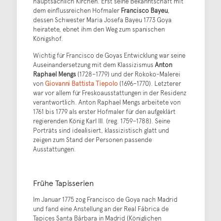
hauptsächlich Kirchen. Erst seine Bekanntschaft mit
dem einflussreichen Hofmaler
Francisco Bayeu
,
dessen Schwester Maria Josefa Bayeu 1773 Goya
heiratete, ebnet ihm den Weg zum spanischen
Königshof.
Wichtig für Francisco de Goyas Entwicklung war seine
Auseinandersetzung mit dem Klassizismus
Anton
Raphael Mengs
(1728–1779) und der Rokoko-Malerei
von
Giovanni Battista Tiepolo
(1696–1770). Letzterer
war vor allem für Freskoausstattungen in der Residenz
verantwortlich. Anton Raphael Mengs arbeitete von
1761 bis 1779 als erster Hofmaler für den aufgeklärt
regierenden König Karl III. (reg. 1759–1788). Seine
Porträts sind idealisiert, klassizistisch glatt und
zeigen zum Stand der Personen passende
Ausstattungen.
Frühe Tapisserien
Im Januar 1775 zog Francisco de Goya nach Madrid
und fand eine Anstellung an der Real Fábrica de
Tapices Santa Bárbara in Madrid (Königlichen