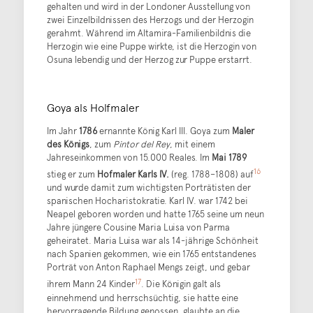
gehalten und wird in der Londoner Ausstellung von
zwei Einzelbildnissen des Herzogs und der Herzogin
gerahmt. Während im Altamira-Familienbildnis die
Herzogin wie eine Puppe wirkte, ist die Herzogin von
Osuna lebendig und der Herzog zur Puppe erstarrt.
Goya als Holfmaler
Im Jahr
1786
ernannte König Karl III. Goya zum
Maler
des Königs
, zum
Pintor del Rey
, mit einem
Jahreseinkommen von 15.000 Reales. Im
Mai 1789
16
stieg er zum
Hofmaler Karls IV.
(reg. 1788–1808) auf
und wurde damit zum wichtigsten Porträtisten der
spanischen Hocharistokratie. Karl IV. war 1742 bei
Neapel geboren worden und hatte 1765 seine um neun
Jahre jüngere Cousine Maria Luisa von Parma
geheiratet. Maria Luisa war als 14-jährige Schönheit
nach Spanien gekommen, wie ein 1765 entstandenes
Porträt von Anton Raphael Mengs zeigt, und gebar
17
ihrem Mann 24 Kinder
. Die Königin galt als
einnehmend und herrschsüchtig, sie hatte eine
hervorragende Bildung genossen, glaubte an die