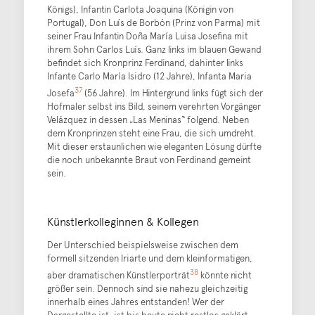
Königs), Infantin Carlota Joaquina (Königin von
Portugal), Don Luís de Borbón (Prinz von Parma) mit
seiner Frau Infantin Doña María Luisa Josefina mit
ihrem Sohn Carlos Luís. Ganz links im blauen Gewand
befindet sich Kronprinz Ferdinand, dahinter links
Infante Carlo María Isidro (12 Jahre), Infanta Maria
37
Josefa
(56 Jahre). Im Hintergrund links fügt sich der
Hofmaler selbst ins Bild, seinem verehrten Vorgänger
Velázquez in dessen „Las Meninas“ folgend. Neben
dem Kronprinzen steht eine Frau, die sich umdreht.
Mit dieser erstaunlichen wie eleganten Lösung dürfte
die noch unbekannte Braut von Ferdinand gemeint
sein.
Künstlerkolleginnen & Kollegen
Der Unterschied beispielsweise zwischen dem
formell sitzenden Iriarte und dem kleinformatigen,
38
aber dramatischen Künstlerporträt
könnte nicht
größer sein. Dennoch sind sie nahezu gleichzeitig
innerhalb eines Jahres entstanden! Wer der