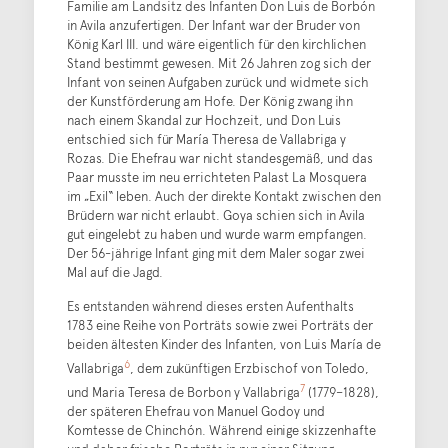
Familie am Landsitz des Infanten Don Luis de Borbón
in Avila anzufertigen. Der Infant war der Bruder von
König Karl III. und wäre eigentlich für den kirchlichen
Stand bestimmt gewesen. Mit 26 Jahren zog sich der
Infant von seinen Aufgaben zurück und widmete sich
der Kunstförderung am Hofe. Der König zwang ihn
nach einem Skandal zur Hochzeit, und Don Luis
entschied sich für María Theresa de Vallabriga y
Rozas. Die Ehefrau war nicht standesgemäß, und das
Paar musste im neu errichteten Palast La Mosquera
im „Exil“ leben. Auch der direkte Kontakt zwischen den
Brüdern war nicht erlaubt. Goya schien sich in Avila
gut eingelebt zu haben und wurde warm empfangen.
Der 56-jährige Infant ging mit dem Maler sogar zwei
Mal auf die Jagd.
Es entstanden während dieses ersten Aufenthalts
1783 eine Reihe von Porträts sowie zwei Porträts der
beiden ältesten Kinder des Infanten, von Luis María de
6
Vallabriga
, dem zukünftigen Erzbischof von Toledo,
7
und Maria Teresa de Borbon y Vallabriga
(1779–1828),
der späteren Ehefrau von Manuel Godoy und
Komtesse de Chinchón. Während einige skizzenhafte