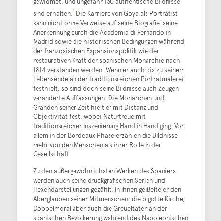
gewidmet, und ungefähr 130 authentische Bildnisse
1
sind erhalten.
Die Karriere von Goya als Porträtist
kann nicht ohne Verweise auf seine Biografie, seine
Anerkennung durch die Academia di Fernando in
Madrid sowie die historischen Bedingungen während
der französischen Expansionspolitik wie der
restaurativen Kraft der spanischen Monarchie nach
1814 verstanden werden. Wenn er auch bis zu seinem
Lebensende an der traditionsreichen Porträtmalerei
festhielt, so sind doch seine Bildnisse auch Zeugen
veränderte Auffassungen. Die Monarchen und
Granden seiner Zeit hielt er mit Distanz und
Objektivität fest, wobei Naturtreue mit
traditionsreicher Inszenierung Hand in Hand ging. Vor
allem in der Bordeaux Phase erzählen die Bildnisse
mehr von den Menschen als ihrer Rolle in der
Gesellschaft.
Zu den außergewöhnlichsten Werken des Spaniers
werden auch seine druckgrafischen Serien und
Hexendarstellungen gezählt. In ihnen geißelte er den
Aberglauben seiner Mitmenschen, die bigotte Kirche,
Doppelmoral aber auch die Greueltaten an der
spanischen Bevölkerung während des Napoleonischen