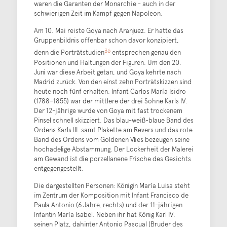
waren die Garanten der Monarchie - auch in der
schwierigen Zeit im Kampf gegen Napoleon.
Am 10. Mai reiste Goya nach Aranjuez. Er hatte das
Gruppenbildnis offenbar schon davor konzipiert,
36
denn die Porträtstudien
entsprechen genau den
Positionen und Haltungen der Figuren. Um den 20.
Juni war diese Arbeit getan, und Goya kehrte nach
Madrid zurück. Von den einst zehn Porträtskizzen sind
heute noch fünf erhalten. Infant Carlos María Isidro
(1788–1855) war der mittlere der drei Söhne Karls IV.
Der 12-jährige wurde von Goya mit fast trockenem
Pinsel schnell skizziert. Das blau-weiß-blaue Band des
Ordens Karls III. samt Plakette am Revers und das rote
Band des Ordens vom Goldenen Vlies bezeugen seine
hochadelige Abstammung. Der Lockerheit der Malerei
am Gewand ist die porzellanene Frische des Gesichts
entgegengestellt.
Die dargestellten Personen: Königin María Luisa steht
im Zentrum der Komposition mit Infant Francisco de
Paula Antonio (6 Jahre, rechts) und der 11-jährigen
Infantin María Isabel. Neben ihr hat König Karl IV.
seinen Platz, dahinter Antonio Pascual (Bruder des