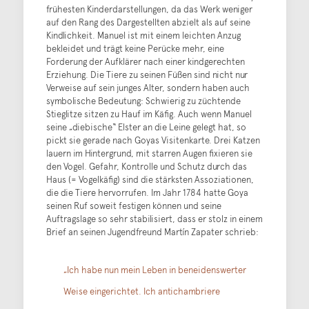
frühesten Kinderdarstellungen, da das Werk weniger
auf den Rang des Dargestellten abzielt als auf seine
Kindlichkeit. Manuel ist mit einem leichten Anzug
bekleidet und trägt keine Perücke mehr, eine
Forderung der Aufklärer nach einer kindgerechten
Erziehung. Die Tiere zu seinen Füßen sind nicht nur
Verweise auf sein junges Alter, sondern haben auch
symbolische Bedeutung: Schwierig zu züchtende
Stieglitze sitzen zu Hauf im Käfig. Auch wenn Manuel
seine „diebische“ Elster an die Leine gelegt hat, so
pickt sie gerade nach Goyas Visitenkarte. Drei Katzen
lauern im Hintergrund, mit starren Augen fixieren sie
den Vogel. Gefahr, Kontrolle und Schutz durch das
Haus (= Vogelkäfig) sind die stärksten Assoziationen,
die die Tiere hervorrufen. Im Jahr 1784 hatte Goya
seinen Ruf soweit festigen können und seine
Auftragslage so sehr stabilisiert, dass er stolz in einem
Brief an seinen Jugendfreund Martín Zapater schrieb:
„Ich habe nun mein Leben in beneidenswerter
Weise eingerichtet. Ich antichambriere