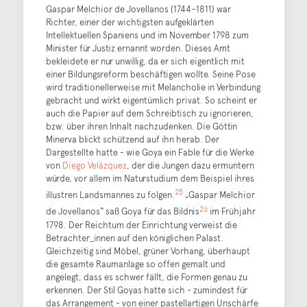
Gaspar Melchior de Jovellanos (1744–1811) war
Richter, einer der wichtigsten aufgeklärten
Intellektuellen Spaniens und im November 1798 zum
Minister für Justiz ernannt worden. Dieses Amt
bekleidete er nur unwillig, da er sich eigentlich mit
einer Bildungsreform beschäftigen wollte. Seine Pose
wird traditionellerweise mit Melancholie in Verbindung
gebracht und wirkt eigentümlich privat. So scheint er
auch die Papier auf dem Schreibtisch zu ignorieren,
bzw. über ihren Inhalt nachzudenken. Die Göttin
Minerva blickt schützend auf ihn herab. Der
Dargestellte hatte - wie Goya ein Fable für die Werke
von
Diego Velázquez
, der die Jungen dazu ermuntern
würde, vor allem im Naturstudium dem Beispiel ihres
25
illustren Landsmannes zu folgen.
„Gaspar Melchior
26
de Jovellanos“ saß Goya für das Bildnis
im Frühjahr
1798. Der Reichtum der Einrichtung verweist die
Betrachter_innen auf den königlichen Palast.
Gleichzeitig sind Möbel, grüner Vorhang, überhaupt
die gesamte Raumanlage so offen gemalt und
angelegt, dass es schwer fällt, die Formen genau zu
erkennen. Der Stil Goyas hatte sich - zumindest für
das Arrangement - von einer pastellartigen Unschärfe