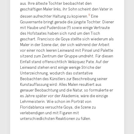
aus. Ihre älteste Tochter beobachtet den
geschäftigen Maler links, ihr Sohn scheint den Vater in
9
dessen aufrechter Haltung zu kopieren.
Eine
Gouvernante bringt gerade die jüngste Tochter. Diener
mit Haube und Puderdose (?) sowie einige Vertraute
des Hofstaates haben sich rund um den Tisch
geschart. Francisco de Goya stellte sich wiederum als
Maler in der Szene dar, der sich während der Arbeit
vor einer noch leeren Leinwand mit Pinsel und Palette
sitzend zum Zentrum der Gruppe umdreht. Für diesen
Einfall stand offensichtlich Velázquez Pate. Auf der
Leinwand stehen erst einige wenige Striche der
Unterzeichnung, wodurch das ostentative
Beobachten des Künstlers zur Beschreibung seiner
Kunstauffassung wird: Alles Malen resultiert aus
genauer Beobachtung und die Natur, so formulierte er
es Jahre später vor der Akademie, wäre die einzige
Lehrmeisterin. Wie schon im Porträt von
Floridablanca versuchte Goya, die Szene zu
verlebendigen und mit Figuren mit
unterschiedlichsten Reaktionen zu füllen.