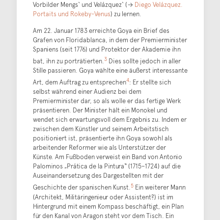
Vorbilder Mengs‘ und Velázquez‘ (→
Diego Velázquez.
Portaits und Rokeby-Venus
) zu lernen.
Am 22. Januar 1783 erreichte Goya ein Brief des
Grafen von Floridablanca, in dem der Premierminister
Spaniens (seit 1776) und Protektor der Akademie ihn
3
bat, ihn zu porträtierten.
Dies sollte jedoch in aller
Stille passieren. Goya wählte eine äußerst interessante
4
Art, dem Auftrag zu entsprechen
: Er stellte sich
selbst während einer Audienz bei dem
Premierminister dar, so als wolle er das fertige Werk
präsentieren. Der Minister hält ein Monokel und
wendet sich erwartungsvoll dem Ergebnis zu. Indem er
zwischen dem Künstler und seinem Arbeitstisch
positioniert ist, präsentierte ihn Goya sowohl als
arbeitender Reformer wie als Unterstützer der
Künste. Am Fußboden verweist ein Band von Antonio
Palominos „Prática de la Pintura“ (1715–1724) auf die
Auseinandersetzung des Dargestellten mit der
5
Geschichte der spanischen Kunst.
Ein weiterer Mann
(Architekt, Militäringenieur oder Assistent?) ist im
Hintergrund mit einem Kompass beschäftigt, ein Plan
für den Kanal von Aragon steht vor dem Tisch. Ein