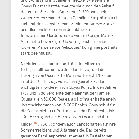
Goyas Kunst schätzte, zweigte sie durch den Ankauf
der ersten Serie der „Caprichos“ 1799 und auch
zweier Serien seiner dunklen Gemälde. Sie präsentiert
sich mit den lachsfarbenen Schleifen, weißer Spitze
und Blumenstickereien in der aktuellsten
französischen Garderobe, so wie sie Königin Marie-
Antoinette bevorzugte. Goya zeigt sich in seiner
lockeren Malweise von Velázquez‘ Königinnenportraits
stark beeinflusst.
Nachdem alle Familienporträts der Altamira
fertiggestellt waren, wurden der Herzog und die
Herzogin von Osuna - ihr Mann hatte erst 1787 den
Titel des XI. Herzogs von Osuna geerbt - zu den
wichtigsten Förderern von Goyas Kunst. In den Jahren
1787 und 1788 verdiente der Maler mit der Familie
Osuna allein 52.000 Reales, als Hofmaler hatte er ein
Jahreseinkommen von 15.000 Reales. Goya schuf für
die Osuna nicht nur Porträts, wie das Familienbildnis
„Der Herzog und die Herzogin von Osuna und ihre
15
Kinder“
(1788), sondern auch Landschaften für ihre
Sommerresidenz und Altargemälde. Das bereits
genannte Familienporträt ist erneut in Pastelltönen