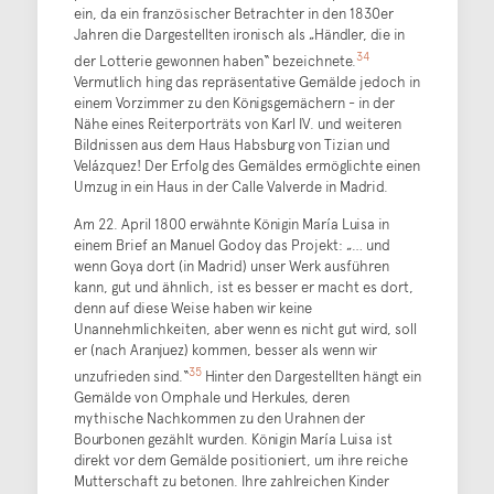
ein, da ein französischer Betrachter in den 1830er
Jahren die Dargestellten ironisch als „Händler, die in
34
der Lotterie gewonnen haben“ bezeichnete.
Vermutlich hing das repräsentative Gemälde jedoch in
einem Vorzimmer zu den Königsgemächern - in der
Nähe eines Reiterporträts von Karl IV. und weiteren
Bildnissen aus dem Haus Habsburg von Tizian und
Velázquez! Der Erfolg des Gemäldes ermöglichte einen
Umzug in ein Haus in der Calle Valverde in Madrid.
Am 22. April 1800 erwähnte Königin María Luisa in
einem Brief an Manuel Godoy das Projekt: „… und
wenn Goya dort (in Madrid) unser Werk ausführen
kann, gut und ähnlich, ist es besser er macht es dort,
denn auf diese Weise haben wir keine
Unannehmlichkeiten, aber wenn es nicht gut wird, soll
er (nach Aranjuez) kommen, besser als wenn wir
35
unzufrieden sind.“
Hinter den Dargestellten hängt ein
Gemälde von Omphale und Herkules, deren
mythische Nachkommen zu den Urahnen der
Bourbonen gezählt wurden. Königin María Luisa ist
direkt vor dem Gemälde positioniert, um ihre reiche
Mutterschaft zu betonen. Ihre zahlreichen Kinder