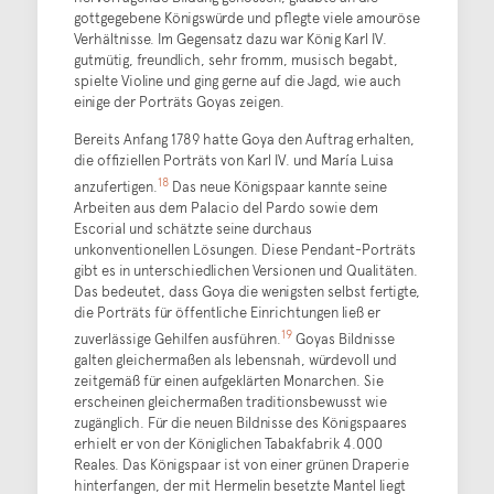
gottgegebene Königswürde und pflegte viele amouröse
Verhältnisse. Im Gegensatz dazu war König Karl IV.
gutmütig, freundlich, sehr fromm, musisch begabt,
spielte Violine und ging gerne auf die Jagd, wie auch
einige der Porträts Goyas zeigen.
Bereits Anfang 1789 hatte Goya den Auftrag erhalten,
die offiziellen Porträts von Karl IV. und María Luisa
18
anzufertigen.
Das neue Königspaar kannte seine
Arbeiten aus dem Palacio del Pardo sowie dem
Escorial und schätzte seine durchaus
unkonventionellen Lösungen. Diese Pendant-Porträts
gibt es in unterschiedlichen Versionen und Qualitäten.
Das bedeutet, dass Goya die wenigsten selbst fertigte,
die Porträts für öffentliche Einrichtungen ließ er
19
zuverlässige Gehilfen ausführen.
Goyas Bildnisse
galten gleichermaßen als lebensnah, würdevoll und
zeitgemäß für einen aufgeklärten Monarchen. Sie
erscheinen gleichermaßen traditionsbewusst wie
zugänglich. Für die neuen Bildnisse des Königspaares
erhielt er von der Königlichen Tabakfabrik 4.000
Reales. Das Königspaar ist von einer grünen Draperie
hinterfangen, der mit Hermelin besetzte Mantel liegt