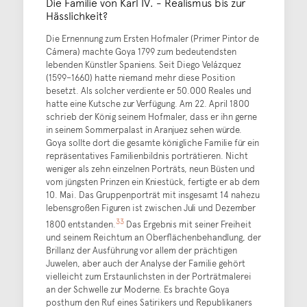
Die Familie von Karl IV. - Realismus bis zur
Hässlichkeit?
Die Ernennung zum Ersten Hofmaler (Primer Pintor de
Cámera) machte Goya 1799 zum bedeutendsten
lebenden Künstler Spaniens. Seit Diego Velázquez
(1599–1660) hatte niemand mehr diese Position
besetzt. Als solcher verdiente er 50.000 Reales und
hatte eine Kutsche zur Verfügung. Am 22. April 1800
schrieb der König seinem Hofmaler, dass er ihn gerne
in seinem Sommerpalast in Aranjuez sehen würde.
Goya sollte dort die gesamte königliche Familie für ein
repräsentatives Familienbildnis porträtieren. Nicht
weniger als zehn einzelnen Porträts, neun Büsten und
vom jüngsten Prinzen ein Kniestück, fertigte er ab dem
10. Mai. Das Gruppenporträt mit insgesamt 14 nahezu
lebensgroßen Figuren ist zwischen Juli und Dezember
33
1800 entstanden.
Das Ergebnis mit seiner Freiheit
und seinem Reichtum an Oberflächenbehandlung, der
Brillanz der Ausführung vor allem der prächtigen
Juwelen, aber auch der Analyse der Familie gehört
vielleicht zum Erstaunlichsten in der Porträtmalerei
an der Schwelle zur Moderne. Es brachte Goya
posthum den Ruf eines Satirikers und Republikaners