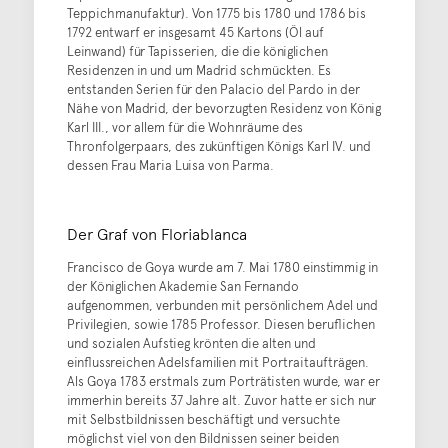
Teppichmanufaktur). Von 1775 bis 1780 und 1786 bis
1792 entwarf er insgesamt 45 Kartons (Öl auf
Leinwand) für Tapisserien, die die königlichen
Residenzen in und um Madrid schmückten. Es
entstanden Serien für den Palacio del Pardo in der
Nähe von Madrid, der bevorzugten Residenz von König
Karl III., vor allem für die Wohnräume des
Thronfolgerpaars, des zukünftigen Königs Karl IV. und
dessen Frau Maria Luisa von Parma.
Der Graf von Floriablanca
Francisco de Goya wurde am 7. Mai 1780 einstimmig in
der Königlichen Akademie San Fernando
aufgenommen, verbunden mit persönlichem Adel und
Privilegien, sowie 1785 Professor. Diesen beruflichen
und sozialen Aufstieg krönten die alten und
einflussreichen Adelsfamilien mit Portraitaufträgen.
Als Goya 1783 erstmals zum Porträtisten wurde, war er
immerhin bereits 37 Jahre alt. Zuvor hatte er sich nur
mit Selbstbildnissen beschäftigt und versuchte
möglichst viel von den Bildnissen seiner beiden