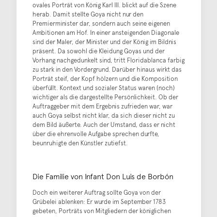
ovales Porträt von König Karl III. blickt auf die Szene
herab. Damit stellte Goya nicht nur den
Premierminister dar, sondern auch seine eigenen
Ambitionen am Hof. In einer ansteigenden Diagonale
sind der Maler, der Minister und der König im Bildnis
präsent. Da sowohl die Kleidung Goyas und der
Vorhang nachgedunkelt sind, tritt Floridablanca farbig
zu stark in den Vordergrund. Darüber hinaus wirkt das
Porträt steif, der Kopf hölzern und die Komposition
überfüllt. Kontext und sozialer Status waren (noch)
wichtiger als die dargestellte Persönlichkeit. Ob der
Auftraggeber mit dem Ergebnis zufrieden war, war
auch Goya selbst nicht klar, da sich dieser nicht zu
dem Bild äußerte. Auch der Umstand, dass er nicht
über die ehrenvolle Aufgabe sprechen durfte,
beunruhigte den Künstler zutiefst.
Die Familie von Infant Don Luis de Borbón
Doch ein weiterer Auftrag sollte Goya von der
Grübelei ablenken: Er wurde im September 1783
gebeten, Porträts von Mitgliedern der königlichen