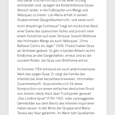
und daher frische Porträts in nur einer Sitzung
entstanden sind, spiegeln die Kinderbildnisse Goyas
Wunsch wider, in die Fußstapfen von Mengs und
Velázquez zu treten. Luis María erhält in seinem
Studierzimmer Geografieunterricht, und seine noch
8
nicht dreijährige Comtesse
trägt ein modisches Kleid
einer Dame des spanischen Hofes und posiert mein
einem Hündchen auf einer Terrasse. Sowohl Bildnisse
des Hofmalers Mengs als auch Velázquez’ „Prinz
Baltasar Carlos als Jäger” (1635, Prado) haben Goya
als Vorbilder gedient. Es gibt in beiden Bildern nichts
Kindliches an den Dargestellten, erneut sind es die
sozialen Rollen, die Goya zum Bildthema erhob.
Im Sommer 1784 entstand ein noch ambitionierteres
Werk des jungen Goya: Er zeigt die Familie des
Infanten bei einer kerzenbeschienenen, informellen
Zusammenkunft. Goya könnte sich für diese
Komposition von einem einfachen deutschen Druck
von Johann Jakob Haid über Tischspiele, genauer
„Das Lombre Spiel“ (1730–1767), oder caravaggieske
Genrebilder aus dem Besitz des Infanten inspirieren
haben lassen. In der Mitte der Gruppe wird María
Teresa das Haar gekämmt, ihr Mann teilt Spielkarten