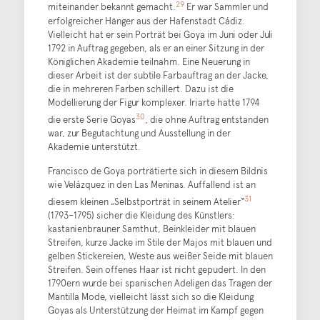
29
miteinander bekannt gemacht.
Er war Sammler und
erfolgreicher Hänger aus der Hafenstadt Cádiz.
Vielleicht hat er sein Porträt bei Goya im Juni oder Juli
1792 in Auftrag gegeben, als er an einer Sitzung in der
Königlichen Akademie teilnahm. Eine Neuerung in
dieser Arbeit ist der subtile Farbauftrag an der Jacke,
die in mehreren Farben schillert. Dazu ist die
Modellierung der Figur komplexer. Iriarte hatte 1794
30
die erste Serie Goyas
, die ohne Auftrag entstanden
war, zur Begutachtung und Ausstellung in der
Akademie unterstützt.
Francisco de Goya porträtierte sich in diesem Bildnis
wie Velázquez in den Las Meninas. Auffallend ist an
31
diesem kleinen „Selbstporträt in seinem Atelier“
(1793–1795) sicher die Kleidung des Künstlers:
kastanienbrauner Samthut, Beinkleider mit blauen
Streifen, kurze Jacke im Stile der Majos mit blauen und
gelben Stickereien, Weste aus weißer Seide mit blauen
Streifen. Sein offenes Haar ist nicht gepudert. In den
1790ern wurde bei spanischen Adeligen das Tragen der
Mantilla Mode, vielleicht lässt sich so die Kleidung
Goyas als Unterstützung der Heimat im Kampf gegen