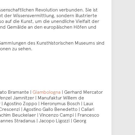
ssenschaftlichen Revolution verbunden. Sie ist
t der Wissensvermittlung, sondern illustrierte
so auf die Kunst, um die unendliche Vielfalt der
cke und Gemälde an den europäischen Höfen und
 Sammlungen des Kunsthistorischen Museums sind
ionen zu sehen.
nato Bramante |
Giambologna
| Gerhard Mercator
 Wenzel Jamnitzer | Manufaktur Willem de
y | Agostino Zoppo | Hieronymus Bosch | Laux
rescenzi | Agostino Gallo Benedetto | Caliari
achim Beuckelaer | Vincenzo Campi | Francesco
annes Stradanus | Jacopo Ligozzi | Georg