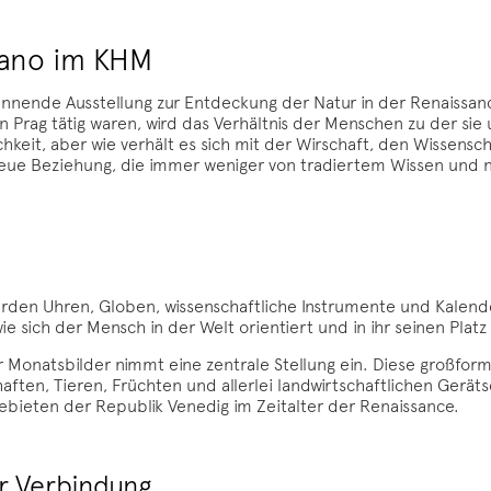
sano im KHM
annende Ausstellung zur Entdeckung der Natur in der Renaissan
in Prag tätig waren, wird das Verhältnis der Menschen zu der si
hkeit, aber wie verhält es sich mit der Wirschaft, den Wissens
 neue Beziehung, die immer weniger von tradiertem Wissen und 
rden Uhren, Globen, wissenschaftliche Instrumente und Kalen
e sich der Mensch in der Welt orientiert und in ihr seinen Platz 
r Monatsbilder nimmt eine zentrale Stellung ein. Diese großfo
aften, Tieren, Früchten und allerlei landwirtschaftlichen Gerät
 Gebieten der Republik Venedig im Zeitalter der Renaissance.
r Verbindung