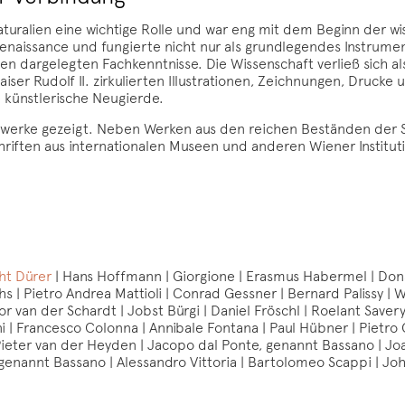
aturalien eine wichtige Rolle und war eng mit dem Beginn der wi
Renaissance und fungierte nicht nur als grundlegendes Instrumen
ten dargelegten Fachkenntnisse. Die Wissenschaft verließ sich al
aiser Rudolf II. zirkulierten Illustrationen, Zeichnungen, Dru
e künstlerische Neugierde.
stwerke gezeigt. Neben Werken aus den reichen Beständen der
ften aus internationalen Museen und anderen Wiener Institut
ht Dürer
| Hans Hoffmann | Giorgione | Erasmus Habermel | Do
hs | Pietro Andrea Mattioli | Conrad Gessner | Bernard Palissy |
van der Schardt | Jobst Bürgi | Daniel Fröschl | Roelant Saver
i | Francesco Colonna | Annibale Fontana | Paul Hübner | Pietro C
Pieter van der Heyden | Jacopo dal Ponte, genannt Bassano | Jo
genannt Bassano | Alessandro Vittoria | Bartolomeo Scappi | Joh