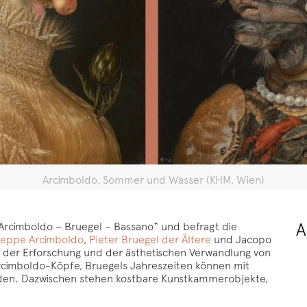
Arcimboldo, Sommer und Wasser (KHM, Wien)
A
„Arcimboldo – Bruegel – Bassano“ und befragt die
seppe Arcimboldo
,
Pieter Bruegel der Ältere
und Jacopo
“ der Erforschung und der ästhetischen Verwandlung von
rcimboldo-Köpfe, Bruegels Jahreszeiten können mit
rden. Dazwischen stehen kostbare Kunstkammerobjekte,