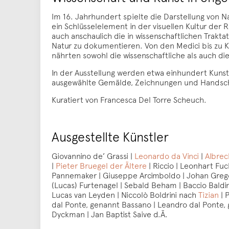
Im 16. Jahrhundert spielte die Darstellung von N
ein Schlüsselelement in der visuellen Kultur der 
auch anschaulich die in wissenschaftlichen Trakta
Natur zu dokumentieren. Von den Medici bis zu K
nährten sowohl die wissenschaftliche als auch di
In der Ausstellung werden etwa einhundert Kun
ausgewählte Gemälde, Zeichnungen und Handschri
Kuratiert von Francesca Del Torre Scheuch.
Ausgestellte Künstler
Giovannino de’ Grassi |
Leonardo da Vinci
|
Albrec
|
Pieter Bruegel der Ältere
| Riccio | Leonhart Fuc
Pannemaker | Giuseppe Arcimboldo | Johan Gregor 
(Lucas) Furtenagel | Sebald Beham | Baccio Baldin
Lucas van Leyden | Niccolò Boldrini nach
Tizian
| 
dal Ponte, genannt Bassano | Leandro dal Ponte, 
Dyckman | Jan Baptist Saive d.Ä.