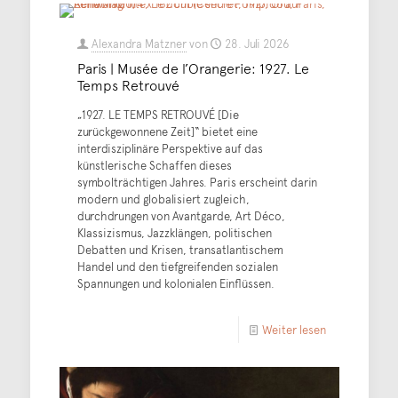
Alexandra Matzner
von
28. Juli 2026
Paris | Musée de l’Orangerie: 1927. Le
Temps Retrouvé
„1927. LE TEMPS RETROUVÉ [Die
zurückgewonnene Zeit]“ bietet eine
interdisziplinäre Perspektive auf das
künstlerische Schaffen dieses
symbolträchtigen Jahres. Paris erscheint darin
modern und globalisiert zugleich,
durchdrungen von Avantgarde, Art Déco,
Klassizismus, Jazzklängen, politischen
Debatten und Krisen, transatlantischem
Handel und den tiefgreifenden sozialen
Spannungen und kolonialen Einflüssen.
Weiter lesen