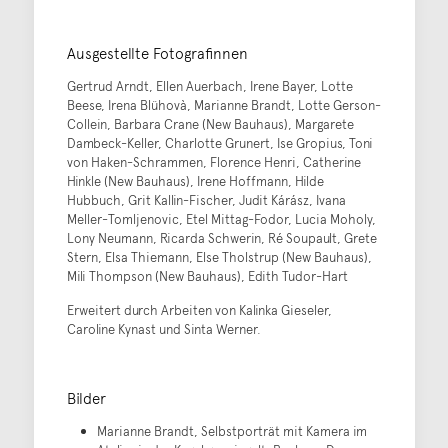
Ausgestellte Fotografinnen
Gertrud Arndt, Ellen Auerbach, Irene Bayer, Lotte
Beese, Irena Blühovà, Marianne Brandt, Lotte Gerson-
Collein, Barbara Crane (New Bauhaus), Margarete
Dambeck-Keller, Charlotte Grunert, Ise Gropius, Toni
von Haken-Schrammen, Florence Henri, Catherine
Hinkle (New Bauhaus), Irene Hoffmann, Hilde
Hubbuch, Grit Kallin-Fischer, Judit Kárász, Ivana
Meller-Tomljenovic, Etel Mittag-Fodor, Lucia Moholy,
Lony Neumann, Ricarda Schwerin, Ré Soupault, Grete
Stern, Elsa Thiemann, Else Tholstrup (New Bauhaus),
Mili Thompson (New Bauhaus), Edith Tudor-Hart
Erweitert durch Arbeiten von Kalinka Gieseler,
Caroline Kynast und Sinta Werner.
Bilder
Marianne Brandt, Selbstporträt mit Kamera im