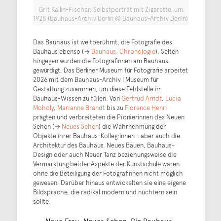
Grit Kallin-Fischer, Selbstporträt mit Zigarette, um
1928 (Bauhaus-Archiv Berlin © Bauhaus-Archiv Berlin)
Das Bauhaus ist weltberühmt, die Fotografie des
Bauhaus ebenso (→
Bauhaus: Chronologie
). Selten
hingegen wurden die Fotografinnen am Bauhaus
gewürdigt. Das Berliner Museum für Fotografie arbeitet
2026 mit dem Bauhaus-Archiv | Museum für
Gestaltung zusammen, um diese Fehlstelle im
Bauhaus-Wissen zu füllen. Von
Gertrud Arndt
,
Lucia
Moholy
,
Marianne Brandt
bis zu
Florence Henri
prägten und verbreiteten die Pionierinnen des Neuen
Sehen (→
Neues Sehen
) die Wahrnehmung der
Objekte ihrer Bauhaus-Kolleg:innen - aber auch die
Architektur des Bauhaus. Neues Bauen, Bauhaus-
Design oder auch Neuer Tanz beziehungsweise die
Vermarktung beider Aspekte der Kunstschule wären
ohne die Beteiligung der Fotografinnen nicht möglich
gewesen. Darüber hinaus entwickelten sie eine eigene
Bildsprache, die radikal modern und nüchtern sein
sollte.
Neue Frau, Neues Sehen. Die Bauhaus-