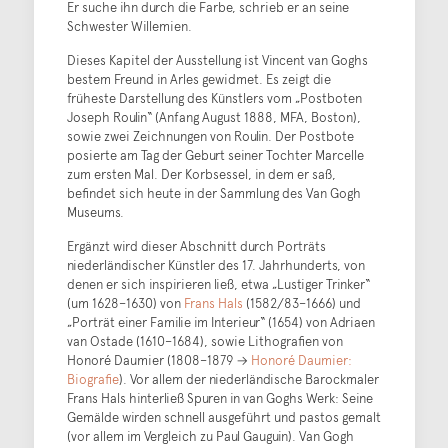
Er suche ihn durch die Farbe, schrieb er an seine
Schwester Willemien.
Dieses Kapitel der Ausstellung ist Vincent van Goghs
bestem Freund in Arles gewidmet. Es zeigt die
früheste Darstellung des Künstlers vom „Postboten
Joseph Roulin“ (Anfang August 1888, MFA, Boston),
sowie zwei Zeichnungen von Roulin. Der Postbote
posierte am Tag der Geburt seiner Tochter Marcelle
zum ersten Mal. Der Korbsessel, in dem er saß,
befindet sich heute in der Sammlung des Van Gogh
Museums.
Ergänzt wird dieser Abschnitt durch Porträts
niederländischer Künstler des 17. Jahrhunderts, von
denen er sich inspirieren ließ, etwa „Lustiger Trinker“
(um 1628–1630) von
Frans Hals
(1582/83–1666) und
„Porträt einer Familie im Interieur“ (1654) von Adriaen
van Ostade (1610–1684), sowie Lithografien von
Honoré Daumier (1808–1879 →
Honoré Daumier:
Biografie
). Vor allem der niederländische Barockmaler
Frans Hals hinterließ Spuren in van Goghs Werk: Seine
Gemälde wirden schnell ausgeführt und pastos gemalt
(vor allem im Vergleich zu Paul Gauguin). Van Gogh