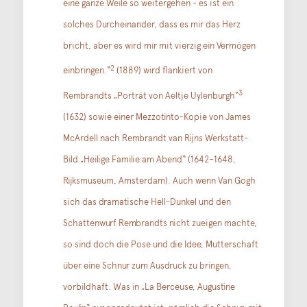
eine ganze Weile so weitergehen - es ist ein
solches Durcheinander, dass es mir das Herz
bricht, aber es wird mir mit vierzig ein Vermögen
2
einbringen.“
(1889) wird flankiert von
3
Rembrandts „Porträt von Aeltje Uylenburgh“
(1632) sowie einer Mezzotinto-Kopie von James
McArdell nach Rembrandt van Rijns Werkstatt-
Bild „Heilige Familie am Abend“ (1642–1648,
Rijksmuseum, Amsterdam). Auch wenn Van Gogh
sich das dramatische Hell-Dunkel und den
Schattenwurf Rembrandts nicht zueigen machte,
so sind doch die Pose und die Idee, Mutterschaft
über eine Schnur zum Ausdruck zu bringen,
vorbildhaft. Was in „La Berceuse, Augustine