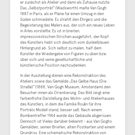
er zunächst als Atelier und dann als Zuhause nutzte.
Das „Selbstporträt“ (Wadsworth) malte Van Gogh
1887 in Paris, als er Pläne für einen Umzug in den
Süden schmiedete. Es strahlt den Ehrgeiz und die
Begeisterung des Malers aus, der sich ein neues Leben
in Arles vorstellte. Es ist in breiten,
impressionistischen Strichen ausgeführt, der Kopf
des Künstlers hebt sich deutlich vom dunkelblauen
Hintergrund ab. Sich selbst zu malen, half dem
Künstler die Wiedergabe von Figuren zu üben bzw.
über sich und seine gesellschaftliche und
künstlerische Position nachzudenken.
In der Ausstellung dienen eine Rekonstruktion des
Ateliers sowie das Gemälde „Das Gelbe Haus (Die
Straße)“ (1888, Van Gogh Museum, Amsterdam) den
Besucher:innen als Orientierung. Das Bild zeigt eine
farbenfrohe Darstellung des Wohn- und Atelierhauses
des Künstlers, in dem die Familie Roulin für ihre
Porträts Modell stand, besser saß. Nach einem
Bombentreffer 1944 wurde das Gebäude abgerissen.
Dennoch ist Vieles darüber bekannt - aus Van Goghs
Gemälden, seinen Briefen, alten Postkarten und einem
Grundriss. Eine schematische Rekonstruktion von