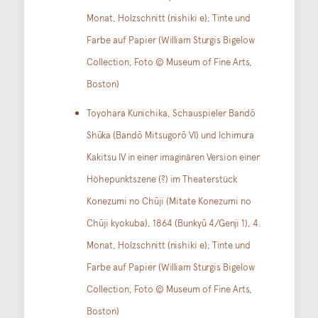
Monat, Holzschnitt (nishiki e); Tinte und
Farbe auf Papier (William Sturgis Bigelow
Collection, Foto © Museum of Fine Arts,
Boston)
Toyohara Kunichika, Schauspieler Bandō
Shūka (Bandō Mitsugorō VI) und Ichimura
Kakitsu IV in einer imaginären Version einer
Höhepunktszene (?) im Theaterstück
Konezumi no Chūji (Mitate Konezumi no
Chūji kyokuba), 1864 (Bunkyū 4/Genji 1), 4.
Monat, Holzschnitt (nishiki e); Tinte und
Farbe auf Papier (William Sturgis Bigelow
Collection, Foto © Museum of Fine Arts,
Boston)