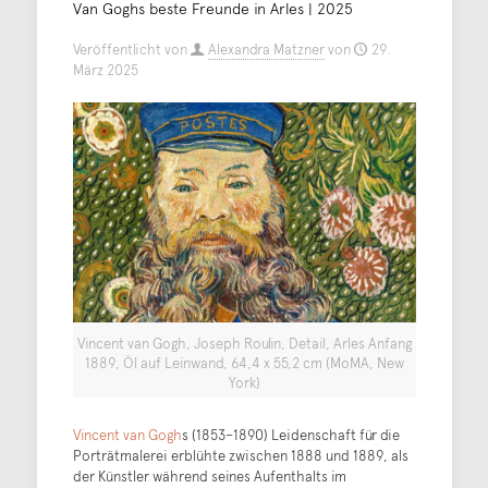
Van Goghs beste Freunde in Arles | 2025
Veröffentlicht von
Alexandra Matzner
von
29.
März 2025
Vincent van Gogh, Joseph Roulin, Detail, Arles Anfang
1889, Öl auf Leinwand, 64,4 x 55,2 cm (MoMA, New
York)
Vincent van Gogh
s (1853–1890) Leidenschaft für die
Porträtmalerei erblühte zwischen 1888 und 1889, als
der Künstler während seines Aufenthalts im