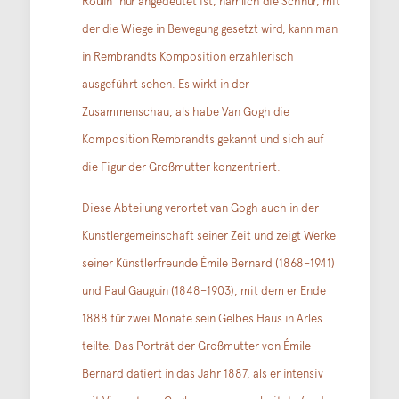
Roulin“ nur angedeutet ist, nämlich die Schnur, mit
der die Wiege in Bewegung gesetzt wird, kann man
in Rembrandts Komposition erzählerisch
ausgeführt sehen. Es wirkt in der
Zusammenschau, als habe Van Gogh die
Komposition Rembrandts gekannt und sich auf
die Figur der Großmutter konzentriert.
Diese Abteilung verortet van Gogh auch in der
Künstlergemeinschaft seiner Zeit und zeigt Werke
seiner Künstlerfreunde
Émile Bernard
(1868–1941)
und
Paul Gauguin
(1848–1903), mit dem er Ende
1888 für zwei Monate sein Gelbes Haus in Arles
teilte. Das Porträt der Großmutter von Émile
Bernard datiert in das Jahr 1887, als er intensiv