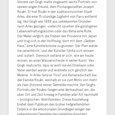
Vincent van Gogh malte insgesamt sechs Porträts von
seinem engen Freund, dem Postangestellten Joseph
Roulin. Er traf Roulin in der südfranzösischen Stadt
Arles, die eine 15-stündige Zugfahrt von Paris entfernt
lag. Van Gogh war 1888 aus unbekannten Gründen
nach Arles gezogen, vielleicht spielten die günstigeren
Lebenserhaltungskosten oder das Klima eine Rolle.
Der Maler verglich die Fraben der Provence mit Japan
und trug sich in der Hoffnung, dort mit dem „Gelben
Haus“ eine Künstlerkolonie zu gründen. Der Plan wurde
nie verwirklicht, und der Künstler fühlte sich einsam
und isoliert. Dennoch befand er sich, wie wir heute
wissen, an einer Wasserscheide in seiner Kunst. Van
Gogh realisierte, dass er wohl nie ein Ehemann oder
Vater werden würde und widmete sich gänzlich der
Malerei. In Arles fand er Trost und Kameradschaft bei
der Familie Roulin, weshalb er sie zum Motiv von mehr
als zwei Dutzend seiner Gemälde machte. Van Goghs
Porträts der Roulins fangen eine Vertrautheit ein, die
über Ort und Zeit hinweg in Familien aller Art nachhallt
– biologischen, Wahlfamilien. Diese Ausstellung
bietet dem Publikum den bisher tiefgreifendsten
Einblick in die emotionalen Grundlagen einiger der
bekanntesten Gemälde des beliebten Künstlers.