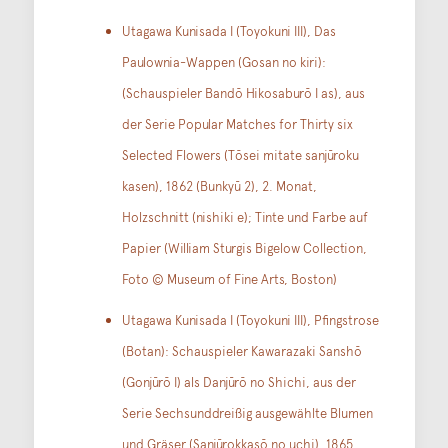
Utagawa Kunisada I (Toyokuni III), Das
Paulownia-Wappen (Gosan no kiri):
(Schauspieler Bandō Hikosaburō I as), aus
der Serie Popular Matches for Thirty six
Selected Flowers (Tōsei mitate sanjūroku
kasen), 1862 (Bunkyū 2), 2. Monat,
Holzschnitt (nishiki e); Tinte und Farbe auf
Papier (William Sturgis Bigelow Collection,
Foto © Museum of Fine Arts, Boston)
Utagawa Kunisada I (Toyokuni III), Pfingstrose
(Botan): Schauspieler Kawarazaki Sanshō
(Gonjūrō ​​I) als Danjūrō ​​no Shichi, aus der
Serie Sechsunddreißig ausgewählte Blumen
und Gräser (Sanjūrokkasō no uchi), 1865