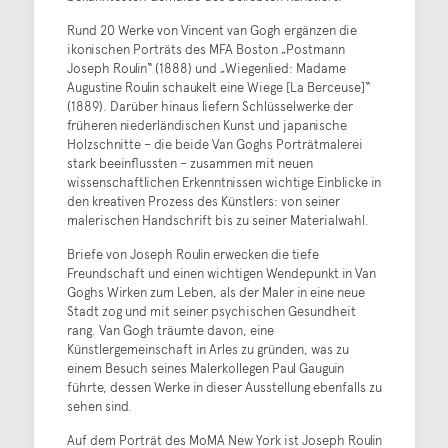
Rund 20 Werke von Vincent van Gogh ergänzen die
ikonischen Porträts des MFA Boston „Postmann
Joseph Roulin“ (1888) und „Wiegenlied: Madame
Augustine Roulin schaukelt eine Wiege [La Berceuse]“
(1889). Darüber hinaus liefern Schlüsselwerke der
früheren niederländischen Kunst und japanische
Holzschnitte – die beide Van Goghs Porträtmalerei
stark beeinflussten – zusammen mit neuen
wissenschaftlichen Erkenntnissen wichtige Einblicke in
den kreativen Prozess des Künstlers: von seiner
malerischen Handschrift bis zu seiner Materialwahl.
Briefe von Joseph Roulin erwecken die tiefe
Freundschaft und einen wichtigen Wendepunkt in Van
Goghs Wirken zum Leben, als der Maler in eine neue
Stadt zog und mit seiner psychischen Gesundheit
rang. Van Gogh träumte davon, eine
Künstlergemeinschaft in Arles zu gründen, was zu
einem Besuch seines Malerkollegen Paul Gauguin
führte, dessen Werke in dieser Ausstellung ebenfalls zu
sehen sind.
Auf dem Porträt des MoMA New York ist Joseph Roulin