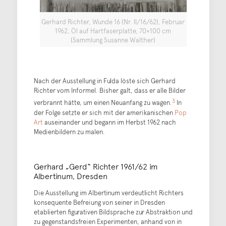
Gerhard Richter, Wunde 16 (Nr. II/16/62), Februar
1962, Öl auf Hartfaserplatte, 70×100 cm
(Sammlung Susanne Walther)
Nach der Ausstellung in Fulda löste sich Gerhard
Richter vom Informel. Bisher galt, dass er alle Bilder
3
verbrannt hätte, um einen Neuanfang zu wagen.
In
der Folge setzte er sich mit der amerikanischen
Pop
Art
auseinander und begann im Herbst 1962 nach
Medienbildern zu malen.
Gerhard „Gerd“ Richter 1961/62 im
Albertinum, Dresden
Die Ausstellung im Albertinum verdeutlicht Richters
konsequente Befreiung von seiner in Dresden
etablierten figurativen Bildsprache zur Abstraktion und
zu gegenstandsfreien Experimenten, anhand von in