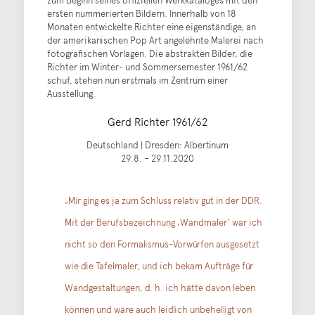
zum Beginn seines offiziellen Werkkataloges mit den
ersten nummerierten Bildern. Innerhalb von 18
Monaten entwickelte Richter eine eigenständige, an
der amerikanischen Pop Art angelehnte Malerei nach
fotografischen Vorlagen. Die abstrakten Bilder, die
Richter im Winter- und Sommersemester 1961/62
schuf, stehen nun erstmals im Zentrum einer
Ausstellung.
Gerd Richter 1961/62
Deutschland | Dresden: Albertinum
29.8. – 29.11.2020
„Mir ging es ja zum Schluss relativ gut in der DDR.
Mit der Berufsbezeichnung ‚Wandmaler‘ war ich
nicht so den Formalismus-Vorwürfen ausgesetzt
wie die Tafelmaler, und ich bekam Aufträge für
Wandgestaltungen, d. h. ich hätte davon leben
können und wäre auch leidlich unbehelligt von