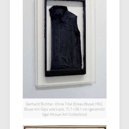
Gerhard Richter, Ohne Titel (Emas Bluse),1962,
Bluse mit Gips und Lack, 71,7 ×38,1 cm (gerahmt)
(Igal Ahouvi Art Collection)