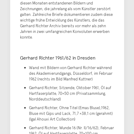
diesen Monaten entstandenen Bildern und
Zeichnungen, die jahrelang als vom Künstler zerstört
galten. Zahlreiche Briefe dokumentieren zudem diese
wichtige frühe Entwicklung des Künstlers, die das
Gerhard Richter Archiv bereits vor mehr als zehn
Jahren in zwei umfangreichen Konvoluten erwerben
konnte.
Gerhard Richter 1961/62 in Dresden
Wand mit Bildern von Gerhard Richter während
des Akademierundgangs, Düsseldorf, im Februar
1962 (rechts im Bild Manfred Kuttner)
Gerhard Richter, Sitzende, Oktober 1961, Öl auf
Hartfaserplatte, 70×50 cm (Privatsammlung,
Norddeutschland)
Gerhard Richter, Ohne Titel (Emas Bluse),1962,
Bluse mit Gips und Lack, 71,7 ×38,1 cm (gerahmt)
(Igal Ahouvi Art Collection)
Gerhard Richter, Wunde 16 (Nr. II/16/62), Februar
1962, Öl auf Hartfaserplatte, 70×100 cm