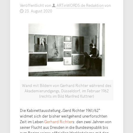
Veröffentlicht von
ARTinWORDS.de Redaktion
von
23. August 2020
Wand mit Bildern von Gerhard Richter während des
Akademierundgangs, Düsseldorf, im Februar 1962
(rechts im Bild Manfred Kuttner)
Die Kabinettausstellung „Gerd Richter 1961/62“
widmet sich der bisher weitgehend unerforschten
Zeit im Leben
Gerhard Richter
s: den zwei Jahren von
seiner Flucht aus Dresden in die Bundesrepublik bis