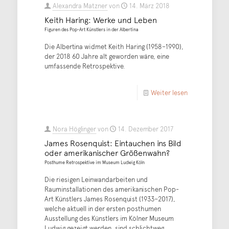
Alexandra Matzner
von
14. März 2018
Keith Haring: Werke und Leben
Figuren des Pop-Art Künstlers in der Albertina
Die Albertina widmet Keith Haring (1958–1990),
der 2018 60 Jahre alt geworden wäre, eine
umfassende Retrospektive.
Weiter lesen
Nora Höglinger
von
14. Dezember 2017
James Rosenquist: Eintauchen ins Bild
oder amerikanischer Größenwahn?
Posthume Retrospektive im Museum Ludwig Köln
Die riesigen Leinwandarbeiten und
Rauminstallationen des amerikanischen Pop-
Art Künstlers James Rosenquist (1933–2017),
welche aktuell in der ersten posthumen
Ausstellung des Künstlers im Kölner Museum
Ludwig gezeigt werden, sind schlichtweg