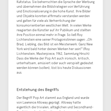
Kultstatus. Sie beherrschten die Sprache der Werbung
und übernahmen die Bildstrategien von Verführung
und Emotionalisierung in die hohe Kunst. Ihre Bilder
und Objekte konnten affirmativ verstanden werden
und galten für viele als Verherrlichung der
konsumorientierten westlichen Welt. In vielen Werke
reagierten die Künstler auf ihr Publikum und stellten
ihre Position einmal mehr in Frage. So ließ Roy
Lichtenstein eine seiner Protagonistinnen sagen: „Oh
Brad, Liebling, das Bild ist ein Meisterwerk: Ganz New
York wird bald hinter deinen Werken her sein!“ (Roy
Lichtenstein, Masterpiece, 1962, Sammlung Hirsch)
Dass die Werke der Pop Art auch ironisch, kritisch,
unterhaltsam, amüsiert oder auch verspielt gedeutet
werden können (sollen), löst bis heute Diskussionen
aus.
Entstehung des Begriffs
Der Begriff Pop Art stammt aus England und wurde
von Lawrence Alloway geprägt. Alloway hatte
eigentlich die trivialen, alltäglichen und Secondhand-