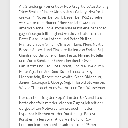
Als Gründungsmoment der Pop Art gilt die Ausstellung
“New Realists” in der Sidney Janis Gallery, New York,
die vom 1. November bis 1. Dezember 1962 zu sehen
war. Unter dem Namen “New Realists” wurden
amerikanische und europäische Künstler einenander
gegenübergestellt: England wurde vertreten durch
Peter Blake, John Latham und Peter Phillips;
Frankreich von Arman, Christo, Hains, Klein, Martial
Raysse, Spoerri und Tinguely; Italien von Enrico Baj,
Gianfranco Baruchello, Tano Festa, Mimmo Rotella
und Mario Schifano; Schweden durch Öyvind
Fahlström und Per Olof Ultvedt; und die USA durch
Peter Agostini, Jim Dine, Robert Indiana, Roy
Lichtenstein, Robert Moskowitz, Claes Oldenburg,
James Rosenquist, George Segal, Harold Stevenson,
Wayne Thiebaud, Andy Warhol und Tom Wesselman.
Der rasche Erfolg der Pop Art in den USA und Europa
hatte ebenfalls mit der leichten Zugänglichkeit der
dargestellten Motive zu tun wie auch mit der
hyperrealistischen Art der Darstellung. Pop Art
Künstler – allen voran Andy Warhol und Roy
Lichtenstein – erreichten schon in den 1960ern