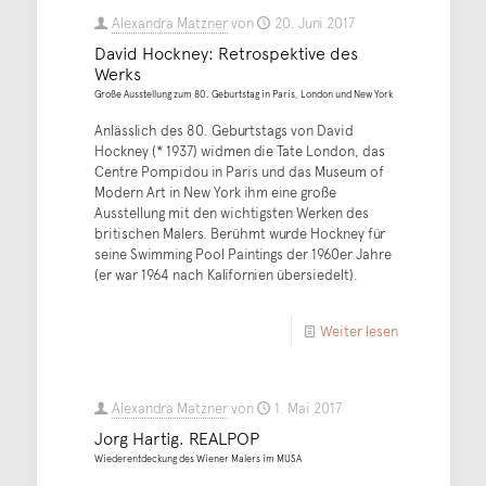
Alexandra Matzner
von
20. Juni 2017
David Hockney: Retrospektive des
Werks
Große Ausstellung zum 80. Geburtstag in Paris, London und New York
Anlässlich des 80. Geburtstags von David
Hockney (* 1937) widmen die Tate London, das
Centre Pompidou in Paris und das Museum of
Modern Art in New York ihm eine große
Ausstellung mit den wichtigsten Werken des
britischen Malers. Berühmt wurde Hockney für
seine Swimming Pool Paintings der 1960er Jahre
(er war 1964 nach Kalifornien übersiedelt).
Weiter lesen
Alexandra Matzner
von
1. Mai 2017
Jorg Hartig. REALPOP
Wiederentdeckung des Wiener Malers im MUSA