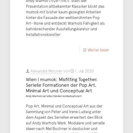
Andy Warhol (1928–1987). Statt der
Präsentation altbekannter Klassiker blickt das
mumok mit bisher kaum gezeigten Arbeiten
hinter die Fassade der weltberühmten Pop
Art- Ikone und entdeckt Warhols Fähigkeit als
bahnbrechender Ausstellungskurator und
Installationskünstler.
Weiter lesen
Alexandra Matzner
von
1. Juli 2020
Wien | mumok: Misfitting Together.
Serielle Formationen der Pop Art,
Minimal Art und Conceptual Art
Andy Warhols serielles Denken kontextualisiert
Pop Art, Minimal und Conceptual Art aus der
Sammlung von Peter und Irene Ludwig unter
dem Aspekt des Seriellen erweitert den Blick
auf Andy Warhols Werk. Modulare und serielle
Ideen nach Mel Bochner in deutscher und