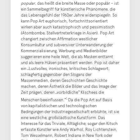
popular
, das heißt die breite Masse oder populär – ist
ein Sammelbegriff für künstlerische Phänomene, die
das Lebensgefühl der 1960er Jahre widerspiegeln. So
kann Pop Art euphorisch, fortschrittsorientiert
wirken aber auch katastrophisch und pessimistisch
(Atombombe, Stellvertreterkriege in Asien). Pop Art
changiert zwischen Affirmation westlicher
Konsumkultur und subversiver Unterwanderung der
Kommerzialisierung. Werbung und Medienbilder
suggerieren eine heile Welt, die als Masken enttarnt
und als leere Hülsen präsentiert werden. Pop ist daher
ein „Lustvolles, ironisches, kritisches Schlagwort,
schlagfertig gegenüber den Slogans der
Massenmedien, deren Geschichten Geschichte
machen, deren Ästhetik die Bilder und das Image der
Zeit prägen, deren „vorbildliche“ Klischees die
1
Menschen beeinflussen.“
Da die Pop Art auf Basis
von kapitalistischen und technologischen
Bedingungen der Industriegesellschaft erblühte, ist sie
eine westliche, großstädtische Kunstform. Das
Interesse für das Triviale, Alltägliche, sogar den Kitsch
erfasste Künstler wie Andy Warhol, Roy Lichtenstein,
Tom Wesselmann, Robert Indiana in New York oder