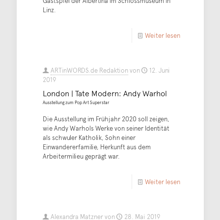
Gastspiel der Albertina im Schlossmuseum in
Linz.
Weiter lesen
ARTinWORDS.de Redaktion
von
12. Juni
2019
London | Tate Modern: Andy Warhol
Ausstellung zum Pop Art Superstar
Die Ausstellung im Frühjahr 2020 soll zeigen,
wie Andy Warhols Werke von seiner Identität
als schwuler Katholik, Sohn einer
Einwandererfamilie, Herkunft aus dem
Arbeitermilieu geprägt war.
Weiter lesen
Alexandra Matzner
von
28. Mai 2019