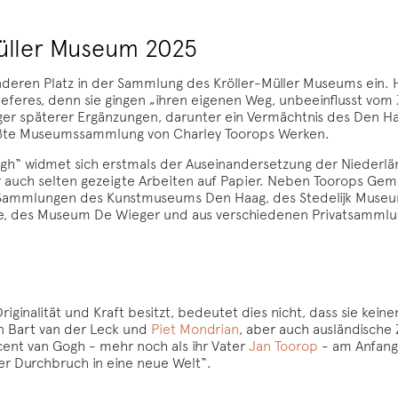
Müller Museum 2025
eren Platz in der Sammlung des Kröller-Müller Museums ein. H
feres, denn sie gingen „ihren eigenen Weg, unbeeinflusst vom Z
tiger späterer Ergänzungen, darunter ein Vermächtnis des Den H
rößte Museumssammlung von Charley Toorops Werken.
ogh“ widmet sich erstmals der Auseinandersetzung der Niederl
r auch selten gezeigte Arbeiten auf Papier. Neben Toorops Ge
 Sammlungen des Kunstmuseums Den Haag, des Stedelijk Museu
, des Museum De Wieger und aus verschiedenen Privatsammlu
inalität und Kraft besitzt, bedeutet dies nicht, dass sie keine
n Bart van der Leck und
Piet Mondrian
, aber auch ausländische
ncent van Gogh - mehr noch als ihr Vater
Jan Toorop
- am Anfang i
er Durchbruch in eine neue Welt“.