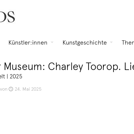
Künstler:innen
Kunstgeschichte
The
ler Museum: Charley Toorop. L
lt | 2025
von
24. Mai 2025