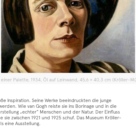
 einer Palette, 1934, Öl auf Leinwand, 45,6 × 40,3 cm (Kröller-M
ße Inspiration. Seine Werke beeindruckten die junge
 werden. Wie van Gogh reiste sie ins Borinage und in die
arstellung „echter“ Menschen und der Natur. Der Einfluss
ie sie zwischen 1921 und 1925 schuf. Das Museum Kröller-
s eine Ausstellung.