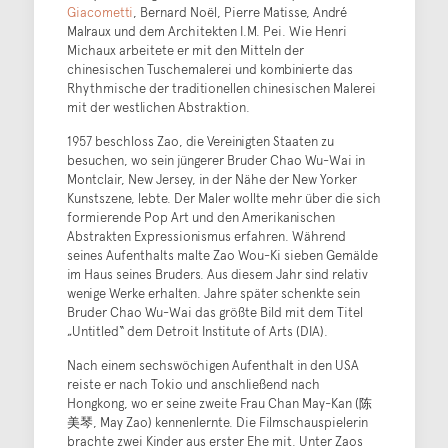
Giacometti
, Bernard Noël, Pierre Matisse, André
Malraux und dem Architekten I.M. Pei. Wie Henri
Michaux arbeitete er mit den Mitteln der
chinesischen Tuschemalerei und kombinierte das
Rhythmische der traditionellen chinesischen Malerei
mit der westlichen Abstraktion.
1957 beschloss Zao, die Vereinigten Staaten zu
besuchen, wo sein jüngerer Bruder Chao Wu-Wai in
Montclair, New Jersey, in der Nähe der New Yorker
Kunstszene, lebte. Der Maler wollte mehr über die sich
formierende Pop Art und den Amerikanischen
Abstrakten Expressionismus erfahren. Während
seines Aufenthalts malte Zao Wou-Ki sieben Gemälde
im Haus seines Bruders. Aus diesem Jahr sind relativ
wenige Werke erhalten. Jahre später schenkte sein
Bruder Chao Wu-Wai das größte Bild mit dem Titel
„Untitled“ dem Detroit Institute of Arts (DIA).
Nach einem sechswöchigen Aufenthalt in den USA
reiste er nach Tokio und anschließend nach
Hongkong, wo er seine zweite Frau Chan May-Kan (陈
美琴, May Zao) kennenlernte. Die Filmschauspielerin
brachte zwei Kinder aus erster Ehe mit. Unter Zaos