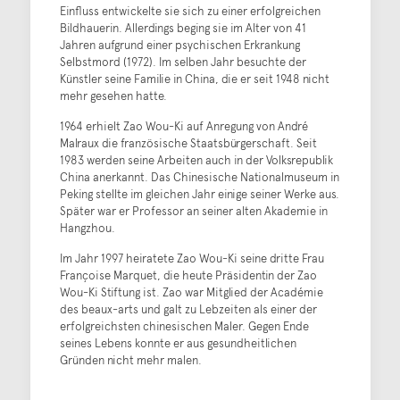
Einfluss entwickelte sie sich zu einer erfolgreichen
Bildhauerin. Allerdings beging sie im Alter von 41
Jahren aufgrund einer psychischen Erkrankung
Selbstmord (1972). Im selben Jahr besuchte der
Künstler seine Familie in China, die er seit 1948 nicht
mehr gesehen hatte.
1964 erhielt Zao Wou-Ki auf Anregung von André
Malraux die französische Staatsbürgerschaft. Seit
1983 werden seine Arbeiten auch in der Volksrepublik
China anerkannt. Das Chinesische Nationalmuseum in
Peking stellte im gleichen Jahr einige seiner Werke aus.
Später war er Professor an seiner alten Akademie in
Hangzhou.
Im Jahr 1997 heiratete Zao Wou-Ki seine dritte Frau
Françoise Marquet, die heute Präsidentin der Zao
Wou-Ki Stiftung ist. Zao war Mitglied der Académie
des beaux-arts und galt zu Lebzeiten als einer der
erfolgreichsten chinesischen Maler. Gegen Ende
seines Lebens konnte er aus gesundheitlichen
Gründen nicht mehr malen.