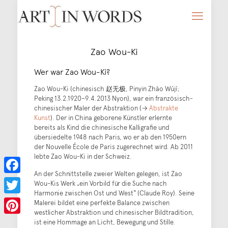
Zao Wou-Ki
Wer war Zao Wou-Ki?
Zao Wou-Ki (chinesisch 赵无极, Pinyin Zhào Wújí;
Peking 13.2.1920–9.4.2013 Nyon), war ein französisch-
chinesischer Maler der Abstraktion (→
Abstrakte
Kunst
). Der in China geborene Künstler erlernte
bereits als Kind die chinesische Kalligrafie und
übersiedelte 1948 nach Paris, wo er ab den 1950ern
der Nouvelle École de Paris zugerechnet wird. Ab 2011
lebte Zao Wou-Ki in der Schweiz.
An der Schnittstelle zweier Welten gelegen, ist Zao
Facebook
Wou-Kis Werk „ein Vorbild für die Suche nach
Harmonie zwischen Ost und West“ (Claude Roy). Seine
Twitter
Malerei bildet eine perfekte Balance zwischen
westlicher Abstraktion und chinesischer Bildtradition,
Pinterest
ist eine Hommage an Licht, Bewegung und Stille.