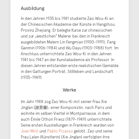
Ausbildung
In den Jahren 1935 bis 1941 studierte Zao Wou-Ki an
der Chinesischen Akademie der Künste in Hangzhou,
Provinz Zhejiang. Er belegte Kurse zur chinesischen
und zur „westlichen“ Malerei bei den in Frankreich
ausgebildeten Malern Lin Fengmian (1900–1991), Fang
Ganmin (1906–1984) und Wu Dayu (1903–1988) fort. Im
Anschluss unterrichtete Zao Wou-Ki in den Jahren
1941 bis 1947 an der Kunstakademie als Professor. In
diesen Jahren entstanden erste realistischen Gemälde
in den Gattungen Porträt, Stillleben und Landschaft
(1935–1949).
Werke
Im Jahr 1948 zog Zao Wou-Ki mit seiner Frau Xie
Jinglan (謝景蘭), einer Komponistin, nach Paris und
wohnte im selben Viertel in Montparnasse, in dem
auch Émile Othon Friesz (1879–1949) unterrichtete.
Seine ersten Ausstellungen in Frankreich wurden von
Joan Miró
und
Pablo Picasso
gelobt. Zao und seine
Frau Lalan (Künstlerin) (Xie Jinglan) verfolgten ihre