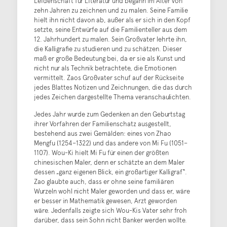
Leidenschaft für Literatur und begann im Alter von
zehn Jahren zu zeichnen und zu malen. Seine Familie
hielt ihn nicht davon ab, außer als er sich in den Kopf
setzte, seine Entwürfe auf die Familienteller aus dem
12. Jahrhundert zu malen. Sein Großvater lehrte ihn,
die Kalligrafie zu studieren und zu schätzen. Dieser
maß er große Bedeutung bei, da er sie als Kunst und
nicht nur als Technik betrachtete, die Emotionen
vermittelt. Zaos Großvater schuf auf der Rückseite
jedes Blattes Notizen und Zeichnungen, die das durch
jedes Zeichen dargestellte Thema veranschaulichten.
Jedes Jahr wurde zum Gedenken an den Geburtstag
ihrer Vorfahren der Familienschatz ausgestellt,
bestehend aus zwei Gemälden: eines von Zhao
Mengfu (1254–1322) und das andere von Mi Fu (1051–
1107). Wou-Ki hielt Mi Fu für einen der größten
chinesischen Maler, denn er schätzte an dem Maler
dessen „ganz eigenen Blick, ein großartiger Kalligraf“.
Zao glaubte auch, dass er ohne seine familiären
Wurzeln wohl nicht Maler geworden und dass er, wäre
er besser in Mathematik gewesen, Arzt geworden
wäre. Jedenfalls zeigte sich Wou-Kis Vater sehr froh
darüber, dass sein Sohn nicht Banker werden wollte.