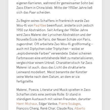
eigenen Karrieren, während ihr gemeinsamer Sohn bei
Zaos Eltern in China blieb. Mitte der 1950er Jahre ließ
sich das Paar scheiden.
Zu Beginn seines Schaffens in Frankreich wurde Zao
Wou-Ki von
Paul Klee
beeinflusst, änderte sich jedoch
1950 zur Abstraktion. Seit Anfang der 1960er Jahre
wird Zaos Malerei der Lyrischen Abstraktion und der
Nouvelle École de Paris, der Neuen Schule von Paris,
zugeordnet. Oft arbeitete Zao Wou-Ki großformatig –
auch mit Diptychen oder Triptychen – wobei er
„explodierende Farben“ verwendete. Dabei scheinen
Farbmassen eine entstehende Welt zu materialisieren,
vergleichbar einem Urknall. Charakteristisch für Zaos
Malerei ist auch, dass das Licht die strukturierte
Leinwand modelliert. Meist benannte der Künstler
seine Werke nach dem Datum, an dem er sie
fertigstellte.
Malerei, Poesie, Literatur und Musik spielten in Zaos
Schaffen stets eine zentrale Rolle: Er stand in
ständigem Austausch mit seinen Freunden, darunter
Henri Michaux
, Edgar Varèse,
Pierre Soulages
,
François Cheng, René Char, Claude Roy,
Alberto