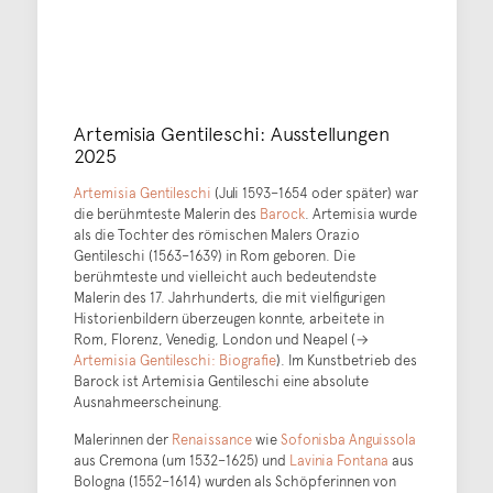
Artemisia Gentileschi: Ausstellungen
2025
Artemisia Gentileschi
(Juli 1593–1654 oder später) war
die berühmteste Malerin des
Barock
. Artemisia wurde
als die Tochter des römischen Malers Orazio
Gentileschi (1563–1639) in Rom geboren. Die
berühmteste und vielleicht auch bedeutendste
Malerin des 17. Jahrhunderts, die mit vielfigurigen
Historienbildern überzeugen konnte, arbeitete in
Rom, Florenz, Venedig, London und Neapel (→
Artemisia Gentileschi: Biografie
). Im Kunstbetrieb des
Barock ist Artemisia Gentileschi eine absolute
Ausnahmeerscheinung.
Malerinnen der
Renaissance
wie
Sofonisba Anguissola
aus Cremona (um 1532–1625) und
Lavinia Fontana
aus
Bologna (1552–1614) wurden als Schöpferinnen von