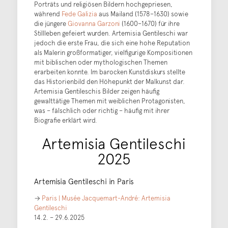
Porträts und religiösen Bildern hochgepriesen,
während
Fede Galizia
aus Mailand (1578–1630) sowie
die jüngere
Giovanna Garzoni
(1600–1670) für ihre
Stillleben gefeiert wurden. Artemisia Gentileschi war
jedoch die erste Frau, die sich eine hohe Reputation
als Malerin großformatiger, vielfigurige Kompositionen
mit biblischen oder mythologischen Themen
erarbeiten konnte. Im barocken Kunstdiskurs stellte
das Historienbild den Höhepunkt der Malkunst dar.
Artemisia Gentileschis Bilder zeigen häufig
gewalttätige Themen mit weiblichen Protagonisten,
was – fälschlich oder richtig – häufig mit ihrer
Biografie erklärt wird.
Artemisia Gentileschi
2025
Artemisia Gentileschi in Paris
→
Paris | Musée Jacquemart-André: Artemisia
Gentileschi
14.2. – 29.6.2025