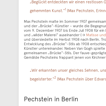
„Beglückt entdeckten wir einen restlosen
1
gehemmten Kunst.“
(Max Pechstein, Erin
Max Pechstein malte im Sommer 1907 gemeinsa
und der „Brücke“-Künstler – wurde die Begegnu
vom 9. Dezember 1907 bis Ende Juli 1908 für ein 
und „wilder Malerei“ auseinander (→
Matisse und
und übersiedelte im Herbst 1908 nach Berlin. Tr
Entwicklung des „Brücke“-Stils ab 1908 entschi
Künstler untereinander. Neben Van Gogh spielte
gemeinsamen „Brücke“-Stils. Der fauve-geprägte S
Gemälde Pechsteins frappant jenen von Kirchner
„Wir erkannten unser gleiches Sehnen, uns
2
begeisterter.“
(Max Pechstein über Edvar
Pechstein in Berlin