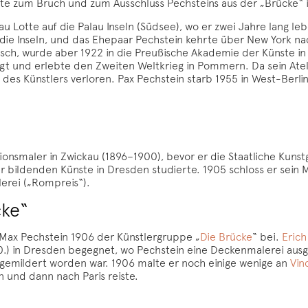
ührte zum Bruch und zum Ausschluss Pechsteins aus der „Brücke“ 
rau Lotte auf die Palau Inseln (Südsee), wo er zwei Jahre lang 
die Inseln, und das Ehepaar Pechstein kehrte über New York n
tisch, wurde aber 1922 in die Preußische Akademie der Künste i
gt und erlebte den Zweiten Weltkrieg in Pommern. Da sein Atel
des Künstlers verloren. Pax Pechstein starb 1955 in West-Berlin
tionsmaler in Zwickau (1896–1900), bevor er die Staatliche Ku
 bildenden Künste in Dresden studierte. 1905 schloss er sein 
lerei („Rompreis“).
cke“
t Max Pechstein 1906 der Künstlergruppe „
Die Brücke
“ bei.
Erich
0.) in Dresden begegnet, wo Pechstein eine Deckenmalerei ausg
gemildert worden war. 1906 malte er noch einige wenige an
Vin
n und dann nach Paris reiste.