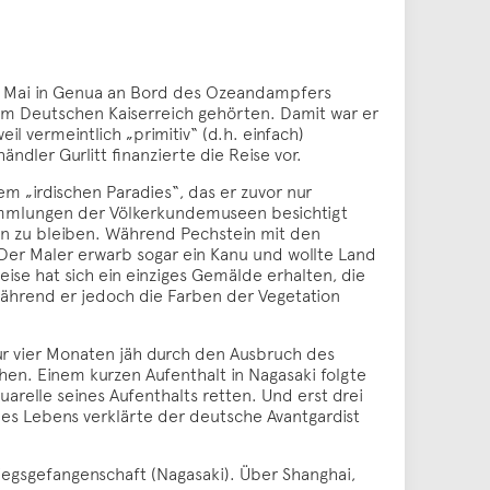
11. Mai in Genua an Bord des Ozeandampfers
 zum Deutschen Kaiserreich gehörten. Damit war er
 vermeintlich „primitiv“ (d.h. einfach)
dler Gurlitt finanzierte die Reise vor.
m „irdischen Paradies“, das er zuvor nur
Sammlungen der Völkerkundemuseen besichtigt
ln zu bleiben. Während Pechstein mit den
 Der Maler erwarb sogar ein Kanu und wollte Land
ise hat sich ein einziges Gemälde erhalten, die
Während er jedoch die Farben der Vegetation
r vier Monaten jäh durch den Ausbruch des
en. Einem kurzen Aufenthalt in Nagasaki folgte
relle seines Aufenthalts retten. Und erst drei
nes Lebens verklärte der deutsche Avantgardist
riegsgefangenschaft (Nagasaki). Über Shanghai,