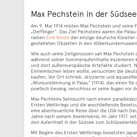
Max Pechstein in der Südsee
Am 9. Mai 1914 reisten Max Pechstein und seine 
„Defflinger“. Das Ziel Pechsteins waren die Pala
neben
Emil Nolde
der einzige deutsche Künstler 
gestalteten Objekten in den Völkerkundemuseen ei
Wie auch seine Zeitgenossen sah Max Pechstein di
während seiner Sommeraufenthalte inszenieren k
und dort außereuropäische Artefakte studiert. N
Einheimischen leben wollte, versuchten die deut
kaufen. Vor Ort schrieb, skizzierte und aquarell
„Monsunstimmung in Palau“ (1914), das einen für 
poetisch besang, verschloss er seine Augen vor 
Max Pechteins Sehnsucht nach einem paradiesisc
Ersten Weltkriegs und die anschließende Besetzu
eine abenteuerliche Reise über die USA nach Deu
Jahre nach seinem Inselerlebnis, im Jahr 1917, s
den Aufenthalt in der Südsee zum Schlüsselerlebn
Mit Beginn des Ersten Weltkriegs besetzten japan