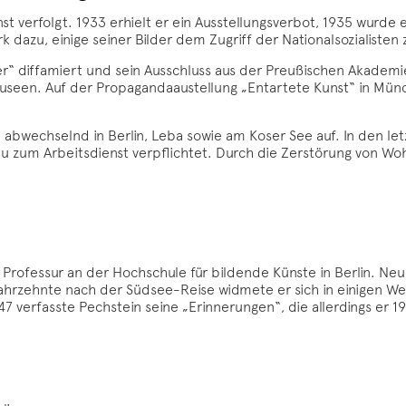
t verfolgt. 1933 erhielt er ein Ausstellungsverbot, 1935 wurde
ork dazu, einige seiner Bilder dem Zugriff der Nationalsozialisten
r“ diffamiert und sein Ausschluss aus der Preußischen Akademie
useen. Auf der Propagandaaustellung „Entartete Kunst“ in Mü
n abwechselnd in Berlin, Leba sowie am Koser See auf. In den l
 zum Arbeitsdienst verpflichtet. Durch die Zerstörung von Wohn
rofessur an der Hochschule für bildende Künste in Berlin. Neue
rzehnte nach der Südsee-Reise widmete er sich in einigen Wer
7 verfasste Pechstein seine „Erinnerungen“, die allerdings er 