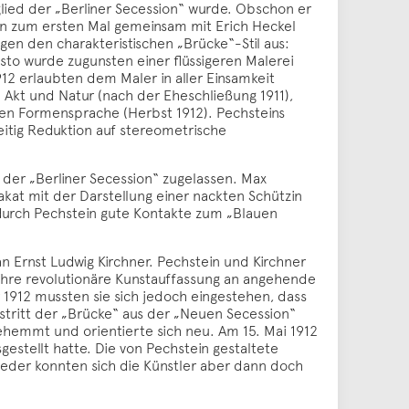
glied der „Berliner Secession“ wurde. Obschon er
in zum ersten Mal gemeinsam mit Erich Heckel
gen den charakteristischen „Brücke“-Stil aus:
sto wurde zugunsten einer flüssigeren Malerei
12 erlaubten dem Maler in aller Einsamkeit
 Akt und Natur (nach der Eheschließung 1911),
en Formensprache (Herbst 1912). Pechsteins
itig Reduktion auf stereometrische
der „Berliner Secession“ zugelassen. Max
akat mit der Darstellung einer nackten Schützin
durch Pechstein gute Kontakte zum „Blauen
n Ernst Ludwig Kirchner. Pechstein und Kirchner
r ihre revolutionäre Kunstauffassung an angehende
 1912 mussten sie sich jedoch eingestehen, dass
tritt der „Brücke“ aus der „Neuen Secession“
gehemmt und orientierte sich neu. Am 15. Mai 1912
gestellt hatte. Die von Pechstein gestaltete
ieder konnten sich die Künstler aber dann doch