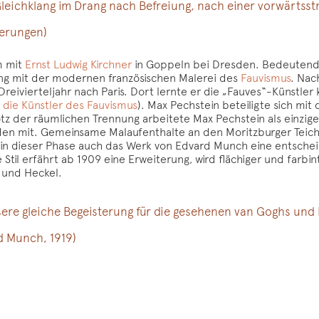
 Gleichklang im Drang nach Befreiung, nach einer vorwärts
nerungen)
m mit
Ernst Ludwig Kirchner
in Goppeln bei Dresden. Bedeutend f
ng mit der modernen französischen Malerei des
Fauvismus
. Nac
Dreivierteljahr nach Paris. Dort lernte er die „Fauves“-Künstle
 die Künstler des Fauvismus
). Max Pechstein beteiligte sich mit
otz der räumlichen Trennung arbeitete Max Pechstein als einzig
eden mit. Gemeinsame Malaufenthalte an den Moritzburger Teic
 in dieser Phase auch das Werk von Edvard Munch eine entschei
til erfährt ab 1909 eine Erweiterung, wird flächiger und farbin
 und Heckel.
ere gleiche Begeisterung für die gesehenen van Goghs und M
d Munch, 1919)