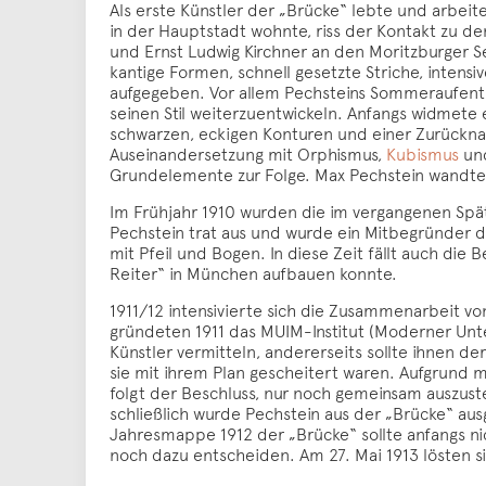
Als erste Künstler der „Brücke“ lebte und arbeit
in der Hauptstadt wohnte, riss der Kontakt zu d
und Ernst Ludwig Kirchner an den Moritzburger Se
kantige Formen, schnell gesetzte Striche, intens
aufgegeben. Vor allem Pechsteins Sommeraufentha
seinen Stil weiterzuentwickeln. Anfangs widmete 
schwarzen, eckigen Konturen und einer Zurückna
Auseinandersetzung mit Orphismus,
Kubismus
un
Grundelemente zur Folge. Max Pechstein wandte 
Im Frühjahr 1910 wurden die im vergangenen Spät
Pechstein trat aus und wurde ein Mitbegründer de
mit Pfeil und Bogen. In diese Zeit fällt auch die
Reiter“ in München aufbauen konnte.
1911/12 intensivierte sich die Zusammenarbeit vo
gründeten 1911 das MUIM-Institut (Moderner Unter
Künstler vermitteln, andererseits sollte ihnen 
sie mit ihrem Plan gescheitert waren. Aufgrund
folgt der Beschluss, nur noch gemeinsam auszuste
schließlich wurde Pechstein aus der „Brücke“ ausg
Jahresmappe 1912 der „Brücke“ sollte anfangs ni
noch dazu entscheiden. Am 27. Mai 1913 lösten si