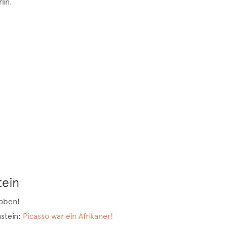
lin.
tein
 oben!
hstein:
Picasso war ein Afrikaner!