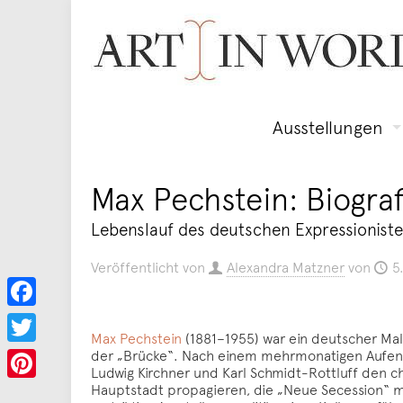
Ausstellungen
Max Pechstein: Biograf
Lebenslauf des deutschen Expressionist
Veröffentlicht von
Alexandra Matzner
von
5
Facebook
Max Pechstein
(1881–1955) war ein deutscher Mal
der „Brücke“. Nach einem mehrmonatigen Aufenthal
Twitter
Ludwig Kirchner und Karl Schmidt-Rottluff den cha
Hauptstadt propagieren, die „Neue Secession“ 
Pinterest