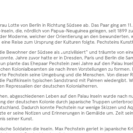
Frau Lotte von Berlin in Richtung Südsee ab. Das Paar ging am 
u-Inseln, die, nördlich von Papua-Neuguinea gelegen, seit 1899
der Moderne, welcher der Orientierung an den bewunderten, weil
ne Reise zum Ursprung der Kulturen folgte. Pechsteins Kunsthän
e Bewohner der Südsee als „unzivilisiert“ und träumte von eine
onnte. Jahre zuvor hatte er in Dresden, Paris und Berlin die 
un plante das Ehepaar Pechstein zwei Jahre auf den Palau Inse
schen Kolonialbeamten sie nach ihren Vorstellungen zu formen.
ierte Pechstein seine Umgebung und die Menschen. Von dieser Re
die Pazifikinseln typischen Sandstrand mit Palmen wiedergibt. 
den Repressalien der deutschen Kolonialherren.
hen, abgeschiedenen Leben auf den Palau Inseln wurde nach nu
ng der deutschen Kolonie durch japanische Truppen unterbroch
tschland. Dadurch konnte Pechstein nur wenige Skizzen und Aqua
etzte er seine Notizen und Erinnerungen in Gemälde um. Zeit sei
is seiner Kunst.
ische Soldaten die Inseln. Max Pechstein geriet in japanische K