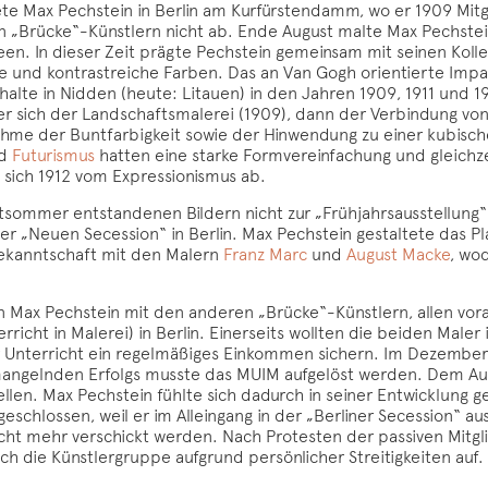
ete Max Pechstein in Berlin am Kurfürstendamm, wo er 1909 Mit
en „Brücke“-Künstlern nicht ab. Ende August malte Max Pechste
en. In dieser Zeit prägte Pechstein gemeinsam mit seinen Kolle
ive und kontrastreiche Farben. Das an Van Gogh orientierte Impa
lte in Nidden (heute: Litauen) in den Jahren 1909, 1911 und 19
er sich der Landschaftsmalerei (1909), dann der Verbindung von
hme der Buntfarbigkeit sowie der Hinwendung zu einer kubisch
d
Futurismus
hatten eine starke Formvereinfachung und gleichze
sich 1912 vom Expressionismus ab.
sommer entstandenen Bildern nicht zur „Frühjahrsausstellung“ 
r „Neuen Secession“ in Berlin. Max Pechstein gestaltete das Pl
 Bekanntschaft mit den Malern
Franz Marc
und
August Macke
, wo
n Max Pechstein mit den anderen „Brücke“-Künstlern, allen vora
richt in Malerei) in Berlin. Einerseits wollten die beiden Male
der Unterricht ein regelmäßiges Einkommen sichern. Im Dezember
 mangelnden Erfolgs musste das MUIM aufgelöst werden. Dem Aus
llen. Max Pechstein fühlte sich dadurch in seiner Entwicklung 
eschlossen, weil er im Alleingang in der „Berliner Secession“ aus
cht mehr verschickt werden. Nach Protesten der passiven Mitgl
ch die Künstlergruppe aufgrund persönlicher Streitigkeiten auf.