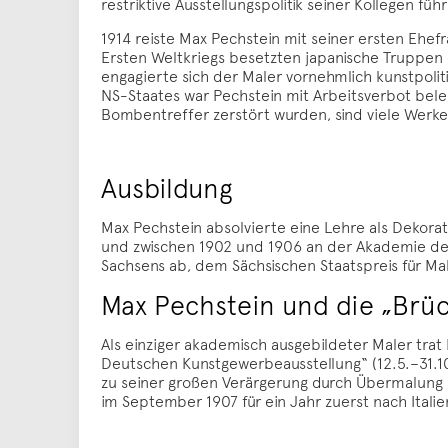
restriktive Ausstellungspolitik seiner Kollegen f
1914 reiste Max Pechstein mit seiner ersten Ehef
Ersten Weltkriegs besetzten japanische Truppen 
engagierte sich der Maler vornehmlich kunstpoli
NS-Staates war Pechstein mit Arbeitsverbot bele
Bombentreffer zerstört wurden, sind viele Werke 
Ausbildung
Max Pechstein absolvierte eine Lehre als Dekora
und zwischen 1902 und 1906 an der Akademie der
Sachsens ab, dem Sächsischen Staatspreis für Ma
Max Pechstein und die „Brü
Als einziger akademisch ausgebildeter Maler tra
Deutschen Kunstgewerbeausstellung“ (12.5.–31.1
zu seiner großen Verärgerung durch Übermalung 
im September 1907 für ein Jahr zuerst nach Italie