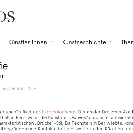
Künstler:innen
Kunstgeschichte
The
ie
en
. September 2019
er und Grafiker des
Expressionismus
. Der an der Dresdner Akad
t in Paris, wo er die Kunst der „Fauves“ studierte, entwickel
rakteristischen „Brücke“-Stil. Da Pechstein in Berlin lebte, konn
mitbegründen und Kontakte beispielsweise zu den Künstlern de