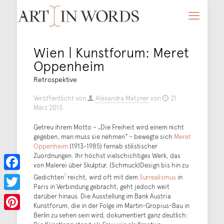
Wien | Kunstforum: Meret
Oppenheim
Retrospektive
Veröffentlicht von
Alexandra Matzner
von
21.
März 2013
Getreu ihrem Motto – „Die Freiheit wird einem nicht
gegeben, man muss sie nehmen“ – bewegte sich
Meret
Oppenheim
(1913-1985) fernab stilistischer
Zuordnungen. Ihr höchst vielschichtiges Werk, das
von Malerei über Skulptur, (Schmuck)Design bis hin zu
1
Gedichten
reicht, wird oft mit dem
Surrealismus
in
Facebook
Paris in Verbindung gebracht, geht jedoch weit
darüber hinaus. Die Ausstellung im Bank Austria
Twitter
Kunstforum, die in der Folge im Martin-Gropius-Bau in
Berlin zu sehen sein wird, dokumentiert ganz deutlich:
Pinterest