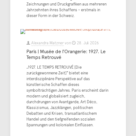
Zeichnungen und Druckgrafiken aus mehreren
Jahrzehnten ihres Schaffens – erstmals in
dieser Form in der Schweiz.
Alexandra Matzner
von
28. Juli 2026
Paris | Musée de l’Orangerie: 1927. Le
Temps Retrouvé
„1927. LE TEMPS RETROUVÉ [Die
zurückgewonnene Zeit]“ bietet eine
interdisziplinäre Perspektive auf das
künstlerische Schaffen dieses
symbolträchtigen Jahres. Paris erscheint darin
modern und globalisiert zugleich,
durchdrungen von Avantgarde, Art Déco,
Klassizismus, Jazzklängen, politischen
Debatten und Krisen, transatlantischem
Handel und den tiefgreifenden sozialen
Spannungen und kolonialen Einflüssen.