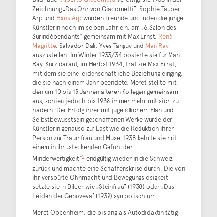
Zeichnung „Das Ohr von Giacometti“. Sophie Täuber-
Arp und
Hans Arp
wurden Freunde und luden die junge
Künstlerin noch im selben Jahr ein, am „6.Salon des
Surindépendants“ gemeinsam mit Max Ernst,
René
Magritte
, Salvador Dalí, Yves Tanguy und
Man Ray
auszustellen. Im Winter 1933/34 posierte sie für Man
Ray. Kurz darauf, im Herbst 1934, traf sie Max Ernst,
mit dem sie eine leidenschaftliche Beziehung einging,
die sie nach einem Jahr beendete. Meret stellte mit
den um 10 bis 15 Jahren älteren Kollegen gemeinsam
aus, schien jedoch bis 1938 immer mehr mit sich zu
hadern. Der Erfolg ihrer mit jugendlichem Elan und
Selbstbewusstsein geschaffenen Werke wurde der
Künstlerin genauso zur Last wie die Reduktion ihrer
Person zur Traumfrau und Muse. 1938 kehrte sie mit
einem in ihr „steckenden Gefühl der
2
Minderwertigkeit“
endgültig wieder in die Schweiz
zurück und machte eine Schaffenskrise durch. Die von
ihr verspürte Ohnmacht und Bewegungslosigkeit
setzte sie in Bilder wie „Steinfrau“ (1938) oder „Das
Leiden der Genoveva“ (1939) symbolisch um.
Meret Oppenheim, die bislang als Autodidaktin tätig