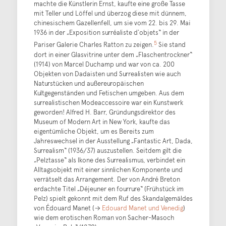
machte die Künstlerin Ernst, kaufte eine große Tasse
mit Teller und Löffel und überzog diese mit dünnem,
chinesischem Gazellenfell, um sie vom 22. bis 29. Mai
1936 in der „Exposition surréaliste d`objets“ in der
5
Pariser Galerie Charles Ratton zu zeigen.
Sie stand
dort in einer Glasvitrine unter dem „Flaschentrockner“
(1914) von Marcel Duchamp und war von ca. 200
Objekten von Dadaisten und Surrealisten wie auch
Naturstücken und außereuropäischen
Kultgegenständen und Fetischen umgeben. Aus dem
surrealistischen Modeaccessoire war ein Kunstwerk
geworden! Alfred H. Barr, Gründungsdirektor des
Museum of Modern Art in New York, kaufte das
eigentümliche Objekt, um es Bereits zum
Jahreswechsel in der Ausstellung „Fantastic Art, Dada,
Surrealism“ (1936/37) auszustellen. Seitdem gilt die
„Pelztasse“ als Ikone des Surrealismus, verbindet ein
Alltagsobjekt mit einer sinnlichen Komponente und
verrätselt das Arrangement. Der von André Breton
erdachte Titel „Déjeuner en fourrure“ (Frühstück im
Pelz) spielt gekonnt mit dem Ruf des Skandalgemäldes
von Édouard Manet (→
Edouard Manet und Venedig
)
wie dem erotischen Roman von Sacher-Masoch