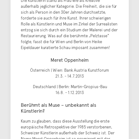
Die Künstlerin stand als Frau wie als Kreative
außerhalb jeglicher Kategorie. Die Freiheit, die sie für
sich als Person in den 30er Jahren durchsetzte,
forderte sie auch für ihre Kunst. Ihrer schwierigen
Rolle als Künstlerin und Muse im Zirkel der Surrealisten
entzog sie sich durch ein Studium der Malerei und der
Restaurierung. Was auf die berühmte „Pelztasse“
folgte, fasst die für Wien und Berlin von Heike
Eipeldauer kuratierte Schau imposant zusammen!
Meret Oppenheim
Österreich | Wien: Bank Austria Kunstforum
21.3. - 14.7.2013
Deutschland | Berlin: Martin-Gropius-Bau
16.8. - 1.12.2013
Berühmt als Muse – unbekannt als
Künstlerin?
Kaum zu glauben, dass diese Ausstellung die erste
europäische Retrospektive der 1985 verstorbenen,
Schweizer Künstlerin außerhalb der Schweiz ist. Der
Name Meret Oppenheim ist so prominent mit der