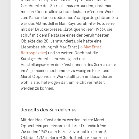
Geschichte des Surrealismus verbunden, dass man
meinen könnte, allein schon deshalb würde ihr Werk
zum Kanon der europäischen Avantgarde gehören. Sie
war das Aktmodell in Man Rays berühmter Fotoserie
mit der Druckerpresse, „Érotique voilée“ (1933), sie
schuf mit dem Pelztasse eines der berühmtesten
Objekte des 20. Jahrhunderts, sie hatte eine
Liebesbeziehung mit Max Ernst (→
Max Ernst.
Retrospektive
) und so weiter. Doch hat die
Kunstgeschichtsschreibung und das
Ausstellungswesen die Künstlerinnen des Surrealismus
im Allgemeinen noch immer zu wenig im Blick, und
Meret Oppenheims Werk stellt sich im Besonderen
wohl als zu heterogen dar, um leicht vermittelt
werden zu können.
Jenseits des Surrealismus
Mit der Idee Künstlerin zu werden, reiste Meret
Oppenheim gemeinsam mit ihrer Freundin Irène
Zurkinden 1932 nach Paris. Zuvor hatte die am 6.
Oktober 1913 in Berlin-Charlottenburg geborene