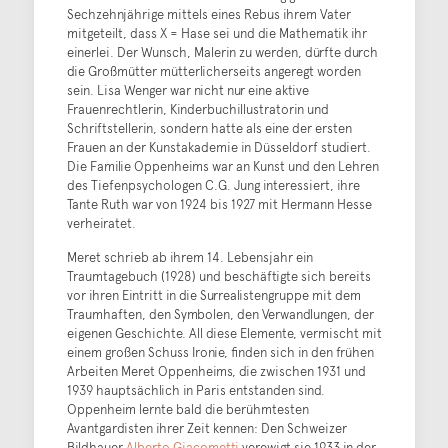
Sechzehnjährige mittels eines Rebus ihrem Vater
mitgeteilt, dass X = Hase sei und die Mathematik ihr
einerlei. Der Wunsch, Malerin zu werden, dürfte durch
die Großmütter mütterlicherseits angeregt worden
sein. Lisa Wenger war nicht nur eine aktive
Frauenrechtlerin, Kinderbuchillustratorin und
Schriftstellerin, sondern hatte als eine der ersten
Frauen an der Kunstakademie in Düsseldorf studiert.
Die Familie Oppenheims war an Kunst und den Lehren
des Tiefenpsychologen C.G. Jung interessiert, ihre
Tante Ruth war von 1924 bis 1927 mit Hermann Hesse
verheiratet.
Meret schrieb ab ihrem 14. Lebensjahr ein
Traumtagebuch (1928) und beschäftigte sich bereits
vor ihren Eintritt in die Surrealistengruppe mit dem
Traumhaften, den Symbolen, den Verwandlungen, der
eigenen Geschichte. All diese Elemente, vermischt mit
einem großen Schuss Ironie, finden sich in den frühen
Arbeiten Meret Oppenheims, die zwischen 1931 und
1939 hauptsächlich in Paris entstanden sind.
Oppenheim lernte bald die berühmtesten
Avantgardisten ihrer Zeit kennen: Den Schweizer
Bildhauer
Alberto Giacometti
verewigt sie 1933 in der