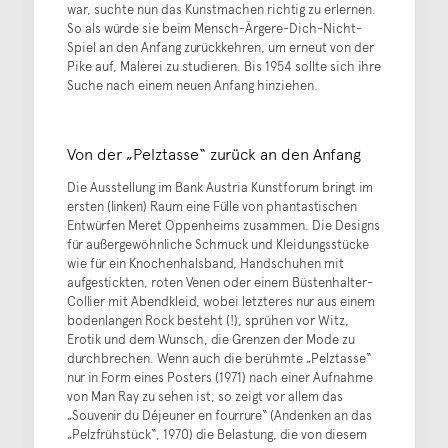
war, suchte nun das Kunstmachen richtig zu erlernen.
So als würde sie beim Mensch-Ärgere-Dich-Nicht-
Spiel an den Anfang zurückkehren, um erneut von der
Pike auf, Malerei zu studieren. Bis 1954 sollte sich ihre
Suche nach einem neuen Anfang hinziehen.
Von der „Pelztasse“ zurück an den Anfang
Die Ausstellung im Bank Austria Kunstforum bringt im
ersten (linken) Raum eine Fülle von phantastischen
Entwürfen Meret Oppenheims zusammen. Die Designs
für außergewöhnliche Schmuck und Kleidungsstücke
wie für ein Knochenhalsband, Handschuhen mit
aufgestickten, roten Venen oder einem Büstenhalter-
Collier mit Abendkleid, wobei letzteres nur aus einem
bodenlangen Rock besteht (!), sprühen vor Witz,
Erotik und dem Wunsch, die Grenzen der Mode zu
durchbrechen. Wenn auch die berühmte „Pelztasse“
nur in Form eines Posters (1971) nach einer Aufnahme
von Man Ray zu sehen ist, so zeigt vor allem das
„Souvenir du Déjeuner en fourrure“ (Andenken an das
„Pelzfrühstück“, 1970) die Belastung, die von diesem