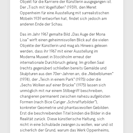
Objekt für die Karriere der Künstlerin ausgegangen ist.
Der „Tisch mit Vogelfüßen“ (1939), den Meret
Oppenheim für eine Ausstellung mit surrealistischen
Möbeln 1939 entworfen hat, findet sich jedoch am
anderen Ende der Schau.
Das im Jahr 1967 gemalte Bild „Das Auge der Mona
Lisa“ wirft einen geheimnisvollen Blick auf die vielen
Objekte der Künstlerin und mag als Hinweis gelesen
werden, dass ihr 1967 mit einer Ausstellung im
Moderna Museet in Stockholm erneut der
internationale Durchbruch gelang. Im großen Saal
(rechts gegenüber) schließen bereits Gemälde und
Skulpturen aus den 70er-Jahren an, die „Nebelblumen“
(1974), der „Teich in einem Park“ (1975) oder die
„Sechs Wolken auf einer Brücke“ (1975) lassen sich
unmöglich mit nur einem Stilbegriff beschreiben,
changieren permanent zwischen nahezu aufgelösten
Formen (nach Bice Curiger „Schraffurbilder“),
konkreter Geometrie und phantasievollen Gebilden.
Erst die beschreibenden Titel binden die Bilder in die
Realität zurück. Diese künstlerische Haltung, sich
nicht in eine Schublade zwängen zu wollen, war und ist
sicherlich der Grund, warum das Werk Oppenheims,