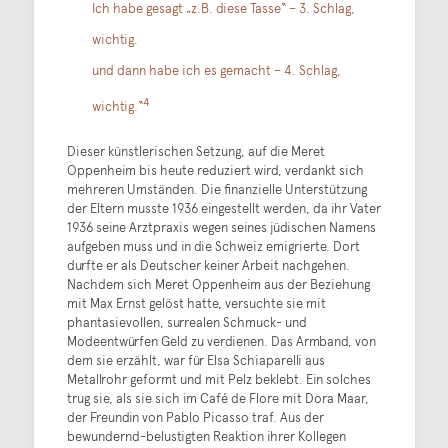
Ich habe gesagt „z.B. diese Tasse“ – 3. Schlag,
wichtig.
und dann habe ich es gemacht – 4. Schlag,
4
wichtig.“
Dieser künstlerischen Setzung, auf die Meret
Oppenheim bis heute reduziert wird, verdankt sich
mehreren Umständen. Die finanzielle Unterstützung
der Eltern musste 1936 eingestellt werden, da ihr Vater
1936 seine Arztpraxis wegen seines jüdischen Namens
aufgeben muss und in die Schweiz emigrierte. Dort
durfte er als Deutscher keiner Arbeit nachgehen.
Nachdem sich Meret Oppenheim aus der Beziehung
mit Max Ernst gelöst hatte, versuchte sie mit
phantasievollen, surrealen Schmuck- und
Modeentwürfen Geld zu verdienen. Das Armband, von
dem sie erzählt, war für Elsa Schiaparelli aus
Metallrohr geformt und mit Pelz beklebt. Ein solches
trug sie, als sie sich im Café de Flore mit Dora Maar,
der Freundin von Pablo Picasso traf. Aus der
bewundernd-belustigten Reaktion ihrer Kollegen