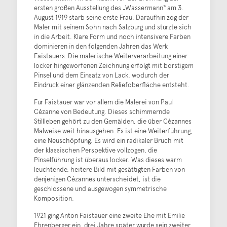
ersten großen Ausstellung des „Wassermann“ am 3.
August 1919 starb seine erste Frau. Daraufhin zog der
Maler mit seinem Sohn nach Salzburg und stürzte sich
in die Arbeit. Klare Form und noch intensivere Farben
dominieren in den folgenden Jahren das Werk
Faistauers. Die malerische Weiterverarbeitung einer
locker hingeworfenen Zeichnung erfolgt mit borstigem
Pinsel und dem Einsatz von Lack, wodurch der
Eindruck einer glänzenden Reliefoberfläche entsteht.
Für Faistauer war vor allem die Malerei von Paul
Cézanne von Bedeutung. Dieses schimmernde
Stillleben gehört zu den Gemälden, die über Cézannes
Malweise weit hinausgehen. Es ist eine Weiterführung,
eine Neuschöpfung. Es wird ein radikaler Bruch mit
der klassischen Perspektive vollzogen, die
Pinselführung ist überaus locker. Was dieses warm
leuchtende, heitere Bild mit gesättigten Farben von
denjenigen Cézannes unterscheidet, ist die
geschlossene und ausgewogen symmetrische
Komposition.
1921 ging Anton Faistauer eine zweite Ehe mit Emilie
Ehrenberger ein, drei Jahre später wurde sein zweiter