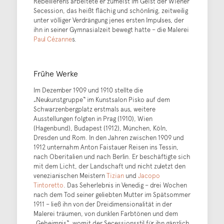
Rebellierens arbeitete er zumeist im Geist der Wiener
Secession, das heißt flächig und schönlinig, zeitweilig
unter völliger Verdrängung jenes ersten Impulses, der
ihn in seiner Gymnasialzeit bewegt hatte – die Malerei
Paul Cézanne
s.
Frühe Werke
Im Dezember 1909 und 1910 stellte die
„Neukunstgruppe“ im Kunstsalon Pisko auf dem
Schwarzenbergplatz erstmals aus, weitere
Ausstellungen folgten in Prag (1910), Wien
(Hagenbund), Budapest (1912), München, Köln,
Dresden und Rom. In den Jahren zwischen 1909 und
1912 unternahm Anton Faistauer Reisen ins Tessin,
nach Oberitalien und nach Berlin. Er beschäftigte sich
mit dem Licht, der Landschaft und nicht zuletzt den
venezianischen Meistern
Tizian
und
Jacopo
Tintoretto
. Das Seherlebnis in Venedig – drei Wochen
nach dem Tod seiner geliebten Mutter im Spätsommer
1911 – ließ ihn von der Dreidimensionalität in der
Malerei träumen, von dunklen Farbtönen und dem
„Geheimnis“, womit der Secessionsstil für ihn gänzlich