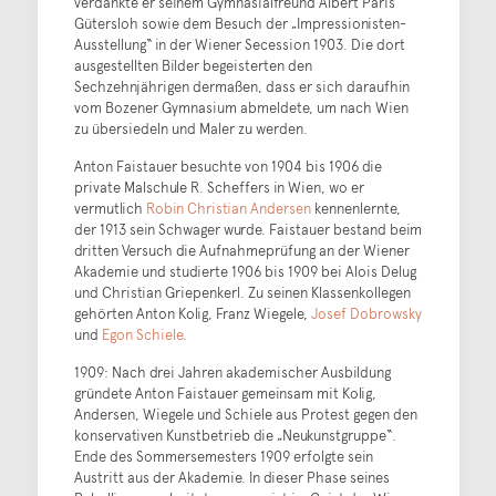
verdankte er seinem Gymnasialfreund Albert Paris
Gütersloh sowie dem Besuch der „Impressionisten-
Ausstellung“ in der Wiener Secession 1903. Die dort
ausgestellten Bilder begeisterten den
Sechzehnjährigen dermaßen, dass er sich daraufhin
vom Bozener Gymnasium abmeldete, um nach Wien
zu übersiedeln und Maler zu werden.
Anton Faistauer besuchte von 1904 bis 1906 die
private Malschule R. Scheffers in Wien, wo er
vermutlich
Robin Christian Andersen
kennenlernte,
der 1913 sein Schwager wurde. Faistauer bestand beim
dritten Versuch die Aufnahmeprüfung an der Wiener
Akademie und studierte 1906 bis 1909 bei Alois Delug
und Christian Griepenkerl. Zu seinen Klassenkollegen
gehörten Anton Kolig, Franz Wiegele,
Josef Dobrowsky
und
Egon Schiele
.
1909: Nach drei Jahren akademischer Ausbildung
gründete Anton Faistauer gemeinsam mit Kolig,
Andersen, Wiegele und Schiele aus Protest gegen den
konservativen Kunstbetrieb die „Neukunstgruppe“.
Ende des Sommersemesters 1909 erfolgte sein
Austritt aus der Akademie. In dieser Phase seines