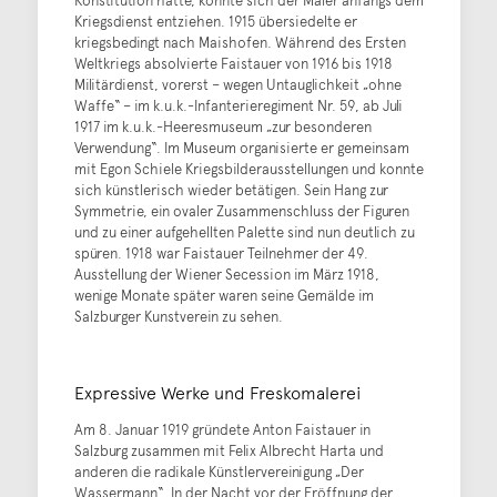
Kriegsdienst entziehen. 1915 übersiedelte er
kriegsbedingt nach Maishofen. Während des Ersten
Weltkriegs absolvierte Faistauer von 1916 bis 1918
Militärdienst, vorerst – wegen Untauglichkeit „ohne
Waffe“ – im k.u.k.-Infanterieregiment Nr. 59, ab Juli
1917 im k.u.k.-Heeresmuseum „zur besonderen
Verwendung“. Im Museum organisierte er gemeinsam
mit Egon Schiele Kriegsbilderausstellungen und konnte
sich künstlerisch wieder betätigen. Sein Hang zur
Symmetrie, ein ovaler Zusammenschluss der Figuren
und zu einer aufgehellten Palette sind nun deutlich zu
spüren. 1918 war Faistauer Teilnehmer der 49.
Ausstellung der Wiener Secession im März 1918,
wenige Monate später waren seine Gemälde im
Salzburger Kunstverein zu sehen.
Expressive Werke und Freskomalerei
Am 8. Januar 1919 gründete Anton Faistauer in
Salzburg zusammen mit Felix Albrecht Harta und
anderen die radikale Künstlervereinigung „Der
Wassermann“. In der Nacht vor der Eröffnung der