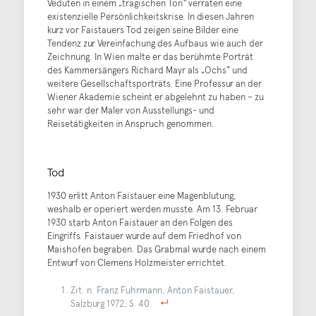
Veduten in einem „tragischen Ton“ verraten eine
existenzielle Persönlichkeitskrise. In diesen Jahren
kurz vor Faistauers Tod zeigen seine Bilder eine
Tendenz zur Vereinfachung des Aufbaus wie auch der
Zeichnung. In Wien malte er das berühmte Porträt
des Kammersängers Richard Mayr als „Ochs“ und
weitere Gesellschaftsporträts. Eine Professur an der
Wiener Akademie scheint er abgelehnt zu haben – zu
sehr war der Maler von Ausstellungs- und
Reisetätigkeiten in Anspruch genommen.
Tod
1930 erlitt Anton Faistauer eine Magenblutung,
weshalb er operiert werden musste. Am 13. Februar
1930 starb Anton Faistauer an den Folgen des
Eingriffs. Faistauer wurde auf dem Friedhof von
Maishofen begraben. Das Grabmal wurde nach einem
Entwurf von Clemens Holzmeister errichtet.
Zit. n. Franz Fuhrmann, Anton Faistauer,
Salzburg 1972, S. 40.