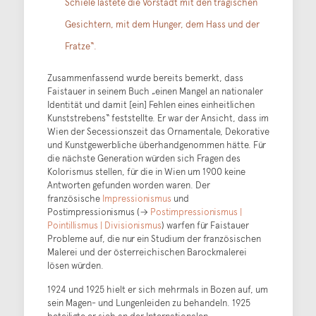
Schiele lastete die Vorstadt mit den tragischen
Gesichtern, mit dem Hunger, dem Hass und der
Fratze“.
Zusammenfassend wurde bereits bemerkt, dass
Faistauer in seinem Buch „einen Mangel an nationaler
Identität und damit [ein] Fehlen eines einheitlichen
Kunststrebens“ feststellte. Er war der Ansicht, dass im
Wien der Secessionszeit das Ornamentale, Dekorative
und Kunstgewerbliche überhandgenommen hätte. Für
die nächste Generation würden sich Fragen des
Kolorismus stellen, für die in Wien um 1900 keine
Antworten gefunden worden waren. Der
französische
Impressionismus
und
Postimpressionismus (→
Postimpressionismus |
Pointillismus | Divisionismus
) warfen für Faistauer
Probleme auf, die nur ein Studium der französischen
Malerei und der österreichischen Barockmalerei
lösen würden.
1924 und 1925 hielt er sich mehrmals in Bozen auf, um
sein Magen- und Lungenleiden zu behandeln. 1925
beteiligte er sich an der Internationalen