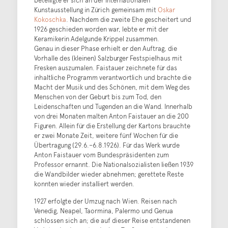
Kunstausstellung in Zürich gemeinsam mit
Oskar
Kokoschka
. Nachdem die zweite Ehe gescheitert und
1926 geschieden worden war, lebte er mit der
Keramikerin Adelgunde Krippel zusammen.
Genau in dieser Phase erhielt er den Auftrag, die
Vorhalle des (kleinen) Salzburger Festspielhaus mit
Fresken auszumalen. Faistauer zeichnete für das
inhaltliche Programm verantwortlich und brachte die
Macht der Musik und des Schönen, mit dem Weg des
Menschen von der Geburt bis zum Tod, den
Leidenschaften und Tugenden an die Wand. Innerhalb
von drei Monaten malten Anton Faistauer an die 200
Figuren. Allein für die Erstellung der Kartons brauchte
er zwei Monate Zeit, weitere fünf Wochen für die
Übertragung (29.6.–6.8.1926). Für das Werk wurde
Anton Faistauer vom Bundespräsidenten zum
Professor ernannt. Die Nationalsozialisten ließen 1939
die Wandbilder wieder abnehmen; gerettete Reste
konnten wieder installiert werden.
1927 erfolgte der Umzug nach Wien. Reisen nach
Venedig, Neapel, Taormina, Palermo und Genua
schlossen sich an; die auf dieser Reise entstandenen