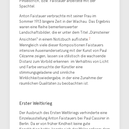
Pinselstrich, bzw. Faistauer arbeitete mit der
Spachtel.
Anton Faistauer verbrachte mit seiner Frau im
Sommer 1913 längere Zeit in der Wachau. Das Ergebnis
waren eine Reihe bemerkenswerter
Landschaftsbilder, die er unter dem Titel „Dürnsteiner
2
Ansichten“ in einem Notizbuch auflistete.
Wenngleich viele dieser Kompositionen Faistauers
intensive Auseinandersetzung mit der Kunst von Paul
Cézanne zeigen, lassen sie stilistisch die wachsende
Distanz zum Vorbild erkennen: im Verhältnis von Licht
und Farbe versuchte der Künstler eine
stimmungsgeladene und sinnliche
Wirklichkeitswiedergabe, in der eine Zunahme der
räumlichen Qualitäten zu beobachten ist.
Erster Weltkrieg
Der Ausbruch des Ersten Weltkriegs verhinderte eine
Einzelausstellung Anton Faistauers bei Paul Cassirer in
Berlin. Da er von früher Kindheit keine gute
Konstitution hatte, konnte sich der Maler anfangs dem