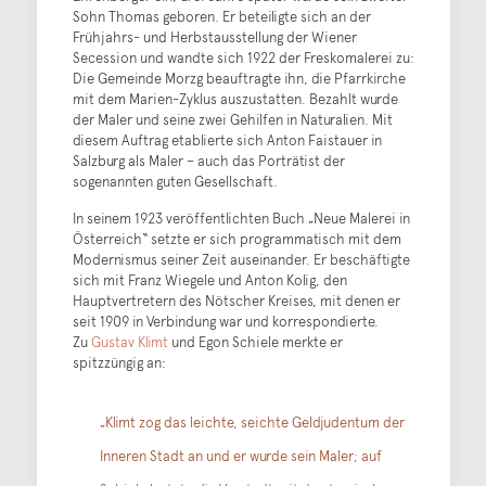
Sohn Thomas geboren. Er beteiligte sich an der
Frühjahrs- und Herbstausstellung der Wiener
Secession und wandte sich 1922 der Freskomalerei zu:
Die Gemeinde Morzg beauftragte ihn, die Pfarrkirche
mit dem Marien-Zyklus auszustatten. Bezahlt wurde
der Maler und seine zwei Gehilfen in Naturalien. Mit
diesem Auftrag etablierte sich Anton Faistauer in
Salzburg als Maler – auch das Porträtist der
sogenannten guten Gesellschaft.
In seinem 1923 veröffentlichten Buch „Neue Malerei in
Österreich“ setzte er sich programmatisch mit dem
Modernismus seiner Zeit auseinander. Er beschäftigte
sich mit Franz Wiegele und Anton Kolig, den
Hauptvertretern des Nötscher Kreises, mit denen er
seit 1909 in Verbindung war und korrespondierte.
Zu
Gustav Klimt
und Egon Schiele merkte er
spitzzüngig an:
„Klimt zog das leichte, seichte Geldjudentum der
Inneren Stadt an und er wurde sein Maler; auf