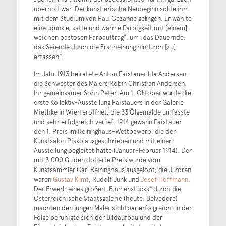
überholt war. Der künstlerische Neubeginn sollte ihm
mit dem Studium von Paul Cézanne gelingen. Er wählte
eine „dunkle, satte und warme Farbigkeit mit [einem]
weichen pastosen Farbauftrag“, um „das Dauernde,
das Seiende durch die Erscheinung hindurch [zu]
erfassen“.
Im Jahr 1913 heiratete Anton Faistauer Ida Andersen,
die Schwester des Malers Robin Christian Andersen.
Ihr gemeinsamer Sohn Peter. Am 1. Oktober wurde die
erste Kollektiv-Ausstellung Faistauers in der Galerie
Miethke in Wien eröffnet, die 33 Ölgemälde umfasste
und sehr erfolgreich verlief. 1914 gewann Faistauer
den 1. Preis im Reininghaus-Wettbewerb, die der
Kunstsalon Pisko ausgeschrieben und mit einer
Ausstellung begleitet hatte (Januar–Februar 1914). Der
mit 3.000 Gulden dotierte Preis wurde vom
Kunstsammler Carl Reininghaus ausgelobt; die Juroren
waren
Gustav Klimt
, Rudolf Junk und
Josef Hoffmann
.
Der Erwerb eines großen „Blumenstücks“ durch die
Österreichische Staatsgalerie (heute: Belvedere)
machten den jungen Maler sichtbar erfolgreich. In der
Folge beruhigte sich der Bildaufbau und der