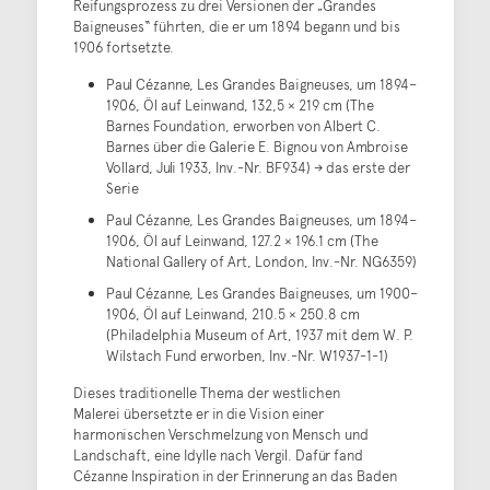
Reifungsprozess zu drei Versionen der „Grandes
Baigneuses“ führten, die er um 1894 begann und bis
1906 fortsetzte.
Paul Cézanne, Les Grandes Baigneuses, um 1894–
1906, Öl auf Leinwand, 132,5 × 219 cm (The
Barnes Foundation, erworben von Albert C.
Barnes über die Galerie E. Bignou von Ambroise
Vollard, Juli 1933, Inv.-Nr. BF934) -> das erste der
Serie
Paul Cézanne, Les Grandes Baigneuses, um 1894–
1906, Öl auf Leinwand, 127.2 × 196.1 cm (The
National Gallery of Art, London, Inv.-Nr. NG6359)
Paul Cézanne, Les Grandes Baigneuses, um 1900–
1906, Öl auf Leinwand, 210.5 × 250.8 cm
(Philadelphia Museum of Art, 1937 mit dem W. P.
Wilstach Fund erworben, Inv.-Nr. W1937-1-1)
Dieses traditionelle Thema der westlichen
Malerei übersetzte er in die Vision einer
harmonischen Verschmelzung von Mensch und
Landschaft, eine Idylle nach Vergil. Dafür fand
Cézanne Inspiration in der Erinnerung an das Baden