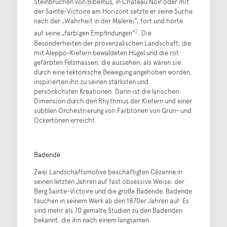
Steinbrüchen von Bibémus, in Château Noir oder mit
der Sainte-Victoire am Horizont setzte er seine Suche
nach der „Wahrheit in der Malerei“‚ fort und hörte
2
auf seine „farbigen Empfindungen“
. Die
Besonderheiten der provenzalischen Landschaft, die
mit Aleppo-Kiefern bewaldeten Hügel und die rot
gefärbten Felsmassen, die aussehen, als wären sie
durch eine tektonische Bewegung angehoben worden,
inspirierten ihn zu seinen stärksten und
persönlichsten Kreationen. Darin ist die lyrischen
Dimension durch den Rhythmus der Kiefern und einer
subtilen Orchestrierung von Farbtönen von Grün- und
Ockertönen erreicht.
Badende
Zwei Landschaftsmotive beschäftigten Cézanne in
seinen letzten Jahren auf fast obsessive Weise: der
Berg Sainte-Victoire und die große Badende. Badende
tauchen in seinem Werk ab den 1870er Jahren auf. Es
sind mehr als 70 gemalte Studien zu den Badenden
bekannt, die ihn nach einem langsamen