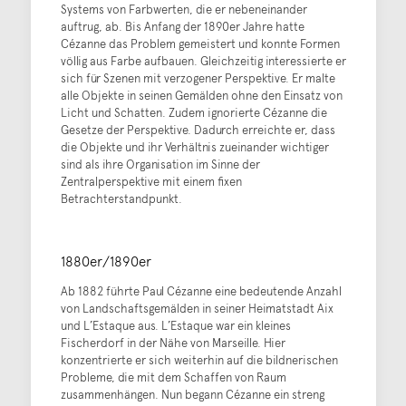
Systems von Farbwerten, die er nebeneinander
auftrug, ab. Bis Anfang der 1890er Jahre hatte
Cézanne das Problem gemeistert und konnte Formen
völlig aus Farbe aufbauen. Gleichzeitig interessierte er
sich für Szenen mit verzogener Perspektive. Er malte
alle Objekte in seinen Gemälden ohne den Einsatz von
Licht und Schatten. Zudem ignorierte Cézanne die
Gesetze der Perspektive. Dadurch erreichte er, dass
die Objekte und ihr Verhältnis zueinander wichtiger
sind als ihre Organisation im Sinne der
Zentralperspektive mit einem fixen
Betrachterstandpunkt.
1880er/1890er
Ab 1882 führte Paul Cézanne eine bedeutende Anzahl
von Landschaftsgemälden in seiner Heimatstadt Aix
und L’Estaque aus. L’Estaque war ein kleines
Fischerdorf in der Nähe von Marseille. Hier
konzentrierte er sich weiterhin auf die bildnerischen
Probleme, die mit dem Schaffen von Raum
zusammenhängen. Nun begann Cézanne ein streng