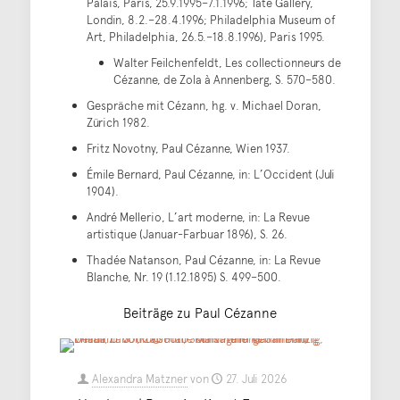
Palais, Paris, 25.9.1995–7.1.1996; Tate Gallery,
Londin, 8.2.–28.4.1996; Philadelphia Museum of
Art, Philadelphia, 26.5.–18.8.1996), Paris 1995.
Walter Feilchenfeldt, Les collectionneurs de
Cézanne, de Zola à Annenberg, S. 570–580.
Gespräche mit Cézann, hg. v. Michael Doran,
Zürich 1982.
Fritz Novotny, Paul Cézanne, Wien 1937.
Émile Bernard, Paul Cézanne, in: L’Occident (Juli
1904).
André Mellerio, L’art moderne, in: La Revue
artistique (Januar-Farbuar 1896), S. 26.
Thadée Natanson, Paul Cézanne, in: La Revue
Blanche, Nr. 19 (1.12.1895) S. 499–500.
Beiträge zu Paul Cézanne
Alexandra Matzner
von
27. Juli 2026