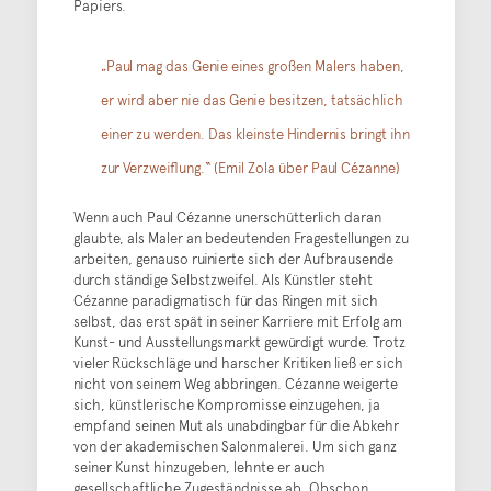
Papiers.
„Paul mag das Genie eines großen Malers haben,
er wird aber nie das Genie besitzen, tatsächlich
einer zu werden. Das kleinste Hindernis bringt ihn
zur Verzweiflung.“ (Emil Zola über Paul Cézanne)
Wenn auch Paul Cézanne unerschütterlich daran
glaubte, als Maler an bedeutenden Fragestellungen zu
arbeiten, genauso ruinierte sich der Aufbrausende
durch ständige Selbstzweifel. Als Künstler steht
Cézanne paradigmatisch für das Ringen mit sich
selbst, das erst spät in seiner Karriere mit Erfolg am
Kunst- und Ausstellungsmarkt gewürdigt wurde. Trotz
vieler Rückschläge und harscher Kritiken ließ er sich
nicht von seinem Weg abbringen. Cézanne weigerte
sich, künstlerische Kompromisse einzugehen, ja
empfand seinen Mut als unabdingbar für die Abkehr
von der akademischen Salonmalerei. Um sich ganz
seiner Kunst hinzugeben, lehnte er auch
gesellschaftliche Zugeständnisse ab. Obschon