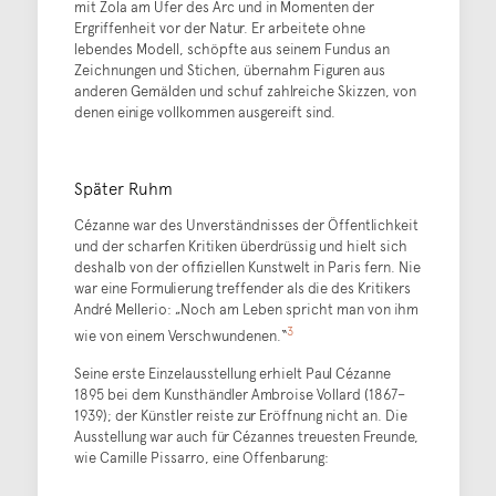
mit Zola am Ufer des Arc und in Momenten der
Ergriffenheit vor der Natur. Er arbeitete ohne
lebendes Modell, schöpfte aus seinem Fundus an
Zeichnungen und Stichen, übernahm Figuren aus
anderen Gemälden und schuf zahlreiche Skizzen, von
denen einige vollkommen ausgereift sind.
Später Ruhm
Cézanne war des Unverständnisses der Öffentlichkeit
und der scharfen Kritiken überdrüssig und hielt sich
deshalb von der offiziellen Kunstwelt in Paris fern. Nie
war eine Formulierung treffender als die des Kritikers
André Mellerio: „Noch am Leben spricht man von ihm
3
wie von einem Verschwundenen.“
Seine erste Einzelausstellung erhielt Paul Cézanne
1895 bei dem Kunsthändler Ambroise Vollard (1867–
1939); der Künstler reiste zur Eröffnung nicht an. Die
Ausstellung war auch für Cézannes treuesten Freunde,
wie Camille Pissarro, eine Offenbarung: