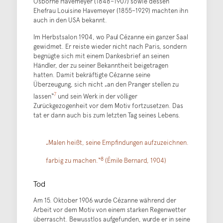
Osborne Havemeyer (1848–1907) sowie dessen
Ehefrau Louisine Havemeyer (1855–1929) machten ihn
auch in den USA bekannt.
Im Herbstsalon 1904, wo Paul Cézanne ein ganzer Saal
gewidmet. Er reiste wieder nicht nach Paris, sondern
begnügte sich mit einem Dankesbrief an seinen
Händler, der zu seiner Bekanntheit beigetragen
hatten. Damit bekräftigte Cézanne seine
Überzeugung, sich nicht „an den Pranger stellen zu
7
lassen“
und sein Werk in der völliger
Zurückgezogenheit vor dem Motiv fortzusetzen. Das
tat er dann auch bis zum letzten Tag seines Lebens.
„Malen heißt, seine Empfindungen aufzuzeichnen.
8
farbig zu machen.“
(Émile Bernard, 1904)
Tod
Am 15. Oktober 1906 wurde Cézanne während der
Arbeit vor dem Motiv von einem starken Regenwetter
überrascht. Bewusstlos aufgefunden, wurde er in seine