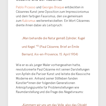
Pablo Picasso
und
Georges Braque
entdeckten in
Cézannes Kunst jene Oposition zum Impressionismus
und dem farbigen Fauvismus, den sie gemeinsam
zum
Kubismus
weiterentwickelten. Ein Wort Cézannes
diente ihnen dabei als Leitspruch:
„Man behandle die Natur gemäß Zylinder, Kugel
11
und Kegel.“
(Paul Cézanne, Brief an Émile
Bernard, Aix-en-Provence, 15. April 1904)
Wie er es als junger Maler vorhergesehen hatte,
revolutionierte Paul Cézanne mit seinen Darstellungen
von Äpfeln die Pariser Kunst und leitete die Klassische
Moderne ein. Anhand seiner Stillleben fanden
Künstler*innen der folgenden Generationen
Anknüpfungspunkte für Problemstellungen wie
Raumdarstellung und die Frage des Negativraums:
„Kümmern wir uns um das Volle, also das Objekt