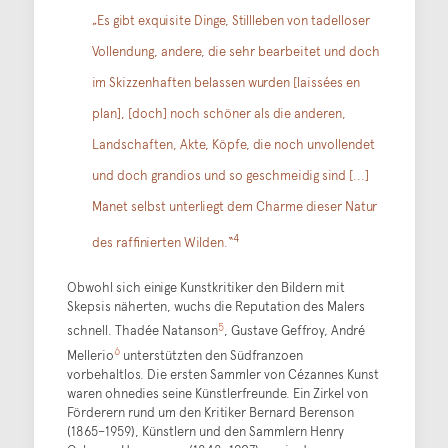
„Es gibt exquisite Dinge, Stillleben von tadelloser
Vollendung, andere, die sehr bearbeitet und doch
im Skizzenhaften belassen wurden [laissées en
plan], [doch] noch schöner als die anderen,
Landschaften, Akte, Köpfe, die noch unvollendet
und doch grandios und so geschmeidig sind [...]
Manet selbst unterliegt dem Charme dieser Natur
4
des raffinierten Wilden.“
Obwohl sich einige Kunstkritiker den Bildern mit
Skepsis näherten, wuchs die Reputation des Malers
5
schnell. Thadée Natanson
, Gustave Geffroy, André
6
Mellerio
unterstützten den Südfranzoen
vorbehaltlos. Die ersten Sammler von Cézannes Kunst
waren ohnedies seine Künstlerfreunde. Ein Zirkel von
Förderern rund um den Kritiker Bernard Berenson
(1865–1959), Künstlern und den Sammlern Henry