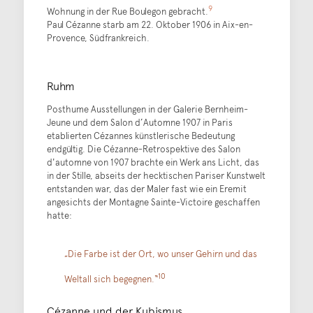
9
Wohnung in der Rue Boulegon gebracht.
Paul Cézanne starb am 22. Oktober 1906 in Aix-en-
Provence, Südfrankreich.
Ruhm
Posthume Ausstellungen in der Galerie Bernheim-
Jeune und dem Salon d’Automne 1907 in Paris
etablierten Cézannes künstlerische Bedeutung
endgültig. Die Cézanne-Retrospektive des Salon
d'automne von 1907 brachte ein Werk ans Licht, das
in der Stille, abseits der hecktischen Pariser Kunstwelt
entstanden war, das der Maler fast wie ein Eremit
angesichts der Montagne Sainte-Victoire geschaffen
hatte:
„Die Farbe ist der Ort, wo unser Gehirn und das
10
Weltall sich begegnen.“
Cézanne und der Kubismus