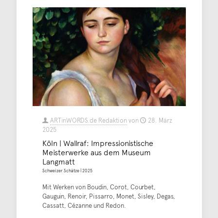
ARTinWORDS.de Redaktion
von
28. März
2025
Köln | Wallraf: Impressionistische
Meisterwerke aus dem Museum
Langmatt
Schweizer Schätze | 2025
Mit Werken von Boudin, Corot, Courbet,
Gauguin, Renoir, Pissarro, Monet, Sisley, Degas,
Cassatt, Cézanne und Redon.