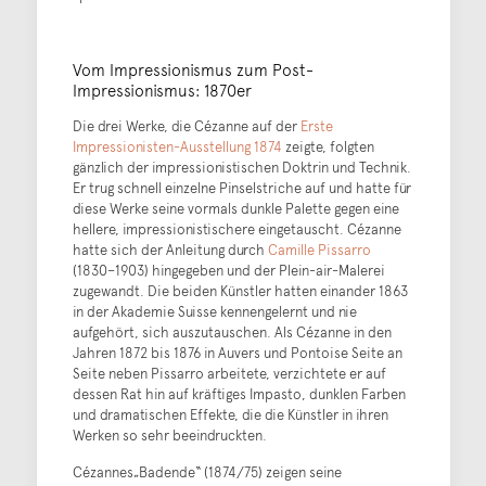
Vom Impressionismus zum Post-
Impressionismus: 1870er
Die drei Werke, die Cézanne auf der
Erste
Impressionisten-Ausstellung 1874
zeigte, folgten
gänzlich der impressionistischen Doktrin und Technik.
Er trug schnell einzelne Pinselstriche auf und hatte für
diese Werke seine vormals dunkle Palette gegen eine
hellere, impressionistischere eingetauscht. Cézanne
hatte sich der Anleitung durch
Camille Pissarro
(1830–1903) hingegeben und der Plein-air-Malerei
zugewandt. Die beiden Künstler hatten einander 1863
in der Akademie Suisse kennengelernt und nie
aufgehört, sich auszutauschen. Als Cézanne in den
Jahren 1872 bis 1876 in Auvers und Pontoise Seite an
Seite neben Pissarro arbeitete, verzichtete er auf
dessen Rat hin auf kräftiges Impasto, dunklen Farben
und dramatischen Effekte, die die Künstler in ihren
Werken so sehr beeindruckten.
Cézannes„Badende“ (1874/75) zeigen seine