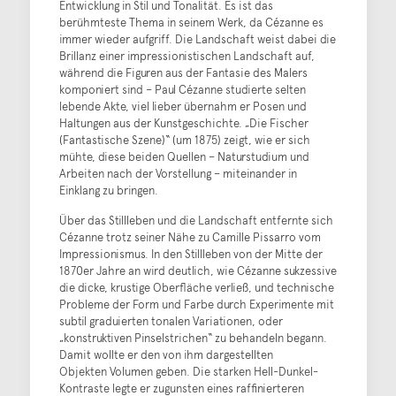
Entwicklung in Stil und Tonalität. Es ist das
berühmteste Thema in seinem Werk, da Cézanne es
immer wieder aufgriff. Die Landschaft weist dabei die
Brillanz einer impressionistischen Landschaft auf,
während die Figuren aus der Fantasie des Malers
komponiert sind – Paul Cézanne studierte selten
lebende Akte, viel lieber übernahm er Posen und
Haltungen aus der Kunstgeschichte. „Die Fischer
(Fantastische Szene)“ (um 1875) zeigt, wie er sich
mühte, diese beiden Quellen – Naturstudium und
Arbeiten nach der Vorstellung – miteinander in
Einklang zu bringen.
Über das Stillleben und die Landschaft entfernte sich
Cézanne trotz seiner Nähe zu Camille Pissarro vom
Impressionismus. In den Stillleben von der Mitte der
1870er Jahre an wird deutlich, wie Cézanne sukzessive
die dicke, krustige Oberfläche verließ, und technische
Probleme der Form und Farbe durch Experimente mit
subtil graduierten tonalen Variationen, oder
„konstruktiven Pinselstrichen“ zu behandeln begann.
Damit wollte er den von ihm dargestellten
Objekten Volumen geben. Die starken Hell-Dunkel-
Kontraste legte er zugunsten eines raffinierteren