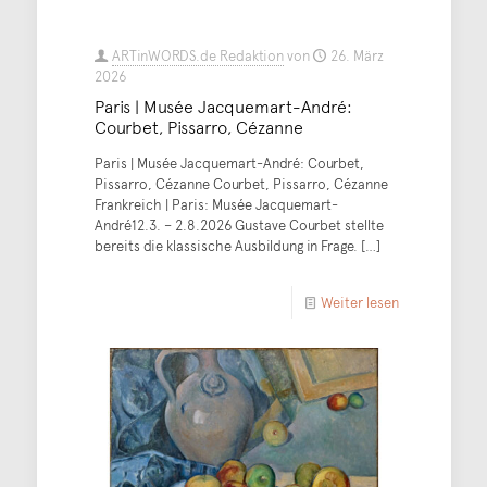
ARTinWORDS.de Redaktion
von
26. März
2026
Paris | Musée Jacquemart-André:
Courbet, Pissarro, Cézanne
Paris | Musée Jacquemart-André: Courbet,
Pissarro, Cézanne Courbet, Pissarro, Cézanne
Frankreich | Paris: Musée Jacquemart-
André12.3. – 2.8.2026 Gustave Courbet stellte
bereits die klassische Ausbildung in Frage.
[…]
Weiter lesen