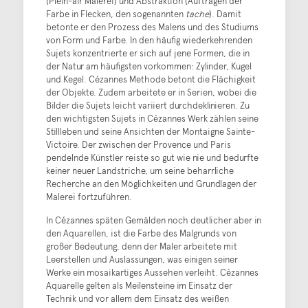
(Plein-air Malerei) und Abstraktion (Auftragen der
Farbe in Flecken, den sogenannten
tache
). Damit
betonte er den Prozess des Malens und des Studiums
von Form und Farbe. In den häufig wiederkehrenden
Sujets konzentrierte er sich auf jene Formen, die in
der Natur am häufigsten vorkommen: Zylinder, Kugel
und Kegel. Cézannes Methode betont die Flächigkeit
der Objekte. Zudem arbeitete er in Serien, wobei die
Bilder die Sujets leicht variiert durchdeklinieren. Zu
den wichtigsten Sujets in Cézannes Werk zählen seine
Stillleben und seine Ansichten der Montaigne Sainte-
Victoire. Der zwischen der Provence und Paris
pendelnde Künstler reiste so gut wie nie und bedurfte
keiner neuer Landstriche, um seine beharrliche
Recherche an den Möglichkeiten und Grundlagen der
Malerei fortzuführen.
In Cézannes späten Gemälden noch deutlicher aber in
den Aquarellen, ist die Farbe des Malgrunds von
großer Bedeutung, denn der Maler arbeitete mit
Leerstellen und Auslassungen, was einigen seiner
Werke ein mosaikartiges Aussehen verleiht. Cézannes
Aquarelle gelten als Meilensteine im Einsatz der
Technik und vor allem dem Einsatz des weißen