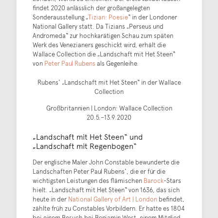
findet 2020 anlässlich der großangelegten
Sonderausstellung „
Tizian: Poesie
“ in der Londoner
National Gallery statt. Da Tizians „Perseus und
Andromeda“ zur hochkarätigen Schau zum späten
Werk des Venezianers geschickt wird, erhält die
Wallace Collection die „Landschaft mit Het Steen“
von
Peter Paul Rubens
als Gegenleihe.
Rubens‘ „Landschaft mit Het Steen“ in der Wallace
Collection
Großbritannien | London: Wallace Collection
20.5.–13.9.2020
„Landschaft mit Het Steen“ und
„Landschaft mit Regenbogen“
Der englische Maler John Constable bewunderte die
Landschaften Peter Paul Rubens‘, die er für die
wichtigsten Leistungen des flämischen
Barock
-Stars
hielt. „Landschaft mit Het Steen“ von 1636, das sich
heute in der
National Gallery of Art | London
befindet,
zählte früh zu Constables Vorbildern. Er hatte es 1804
bei einem Besuch bei Benjamin West, einem Mitglied