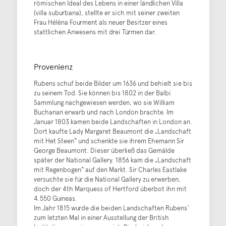
römischen Ideal des Lebens in einer ländlichen Villa
(villa suburbana), stellte er sich mit seiner zweiten
Frau Hélèna Fourment als neuer Besitzer eines
stattlichen Anwesens mit drei Türmen dar.
Provenienz
Rubens schuf beide Bilder um 1636 und behielt sie bis
zu seinem Tod. Sie können bis 1802 in der Balbi
Sammlung nachgewiesen werden, wo sie William
Buchanan erwarb und nach London brachte. Im
Januar 1803 kamen beide Landschaften in London an.
Dort kaufte Lady Margaret Beaumont die „Landschaft
mit Het Steen“ und schenkte sie ihrem Ehemann Sir
George Beaumont. Dieser überließ das Gemälde
später der National Gallery. 1856 kam die „Landschaft
mit Regenbogen“ auf den Markt. Sir Charles Eastlake
versuchte sie für die National Gallery zu erwerben,
doch der 4th Marquess of Hertford überbot ihn mit
4.550 Guineas.
Im Jahr 1815 wurde die beiden Landschaften Rubens‘
zum letzten Mal in einer Ausstellung der British