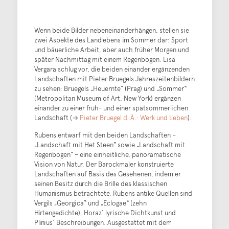
Wenn beide Bilder nebeneinanderhängen, stellen sie
zwei Aspekte des Landlebens im Sommer dar: Sport
und bäuerliche Arbeit, aber auch früher Morgen und
später Nachmittag mit einem Regenbogen. Lisa
Vergara schlug vor, die beiden einander ergänzenden
Landschaften mit Pieter Bruegels Jahreszeitenbildern
zu sehen: Bruegels „Heuernte“ (Prag) und „Sommer“
(Metropolitan Museum of Art, New York) ergänzen
einander zu einer früh- und einer spätsommerlichen
Landschaft (→
Pieter Bruegel d. Ä.: Werk und Leben
).
Rubens entwarf mit den beiden Landschaften –
„Landschaft mit Het Steen“ sowie „Landschaft mit
Regenbogen“ – eine einheitliche, panoramatische
Vision von Natur. Der Barockmaler konstruierte
Landschaften auf Basis des Gesehenen, indem er
seinen Besitz durch die Brille des klassischen
Humanismus betrachtete. Rubens antike Quellen sind
Vergils „Georgica“ und „Eclogae“ (zehn
Hirtengedichte), Horaz‘ lyrische Dichtkunst und
Plinius‘ Beschreibungen. Ausgestattet mit dem