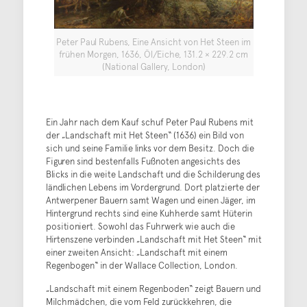
Peter Paul Rubens, Eine Ansicht von Het Steen im
frühen Morgen, 1636, Öl/Eiche, 131.2 × 229.2 cm
(National Gallery, London)
Ein Jahr nach dem Kauf schuf Peter Paul Rubens mit
der „Landschaft mit Het Steen“ (1636) ein Bild von
sich und seine Familie links vor dem Besitz. Doch die
Figuren sind bestenfalls Fußnoten angesichts des
Blicks in die weite Landschaft und die Schilderung des
ländlichen Lebens im Vordergrund. Dort platzierte der
Antwerpener Bauern samt Wagen und einen Jäger, im
Hintergrund rechts sind eine Kuhherde samt Hüterin
positioniert. Sowohl das Fuhrwerk wie auch die
Hirtenszene verbinden „Landschaft mit Het Steen“ mit
einer zweiten Ansicht: „Landschaft mit einem
Regenbogen“ in der Wallace Collection, London.
„Landschaft mit einem Regenboden“ zeigt Bauern und
Milchmädchen, die vom Feld zurückkehren, die