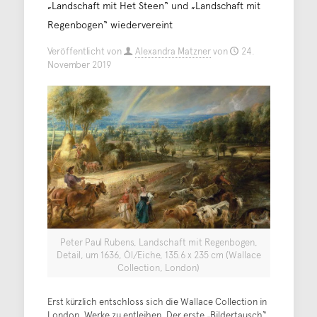
„Landschaft mit Het Steen“ und „Landschaft mit
Regenbogen“ wiedervereint
Veröffentlicht von
Alexandra Matzner
von
24.
November 2019
Peter Paul Rubens, Landschaft mit Regenbogen,
Detail, um 1636, Öl/Eiche, 135.6 x 235 cm (Wallace
Collection, London)
Erst kürzlich entschloss sich die Wallace Collection in
London, Werke zu entleihen. Der erste „Bildertausch“