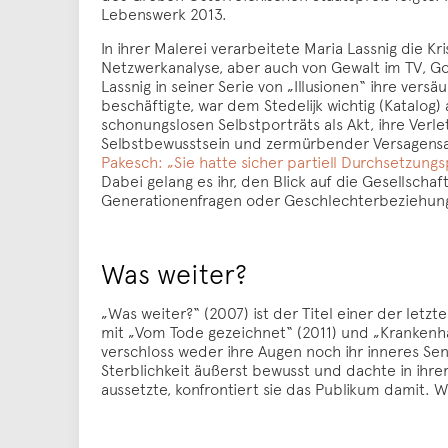
Lebenswerk 2013.
In ihrer Malerei verarbeitete Maria Lassnig die K
Netzwerkanalyse, aber auch von Gewalt im TV, Gol
Lassnig in seiner Serie von „Illusionen“ ihre ver
beschäftigte, war dem Stedelijk wichtig (Katalog) 
schonungslosen Selbstporträts als Akt, ihre Verl
Selbstbewusstsein und zermürbender Versagensangs
Pakesch: „Sie hatte sicher partiell Durchsetzun
Dabei gelang es ihr, den Blick auf die Gesellsch
Generationenfragen oder Geschlechterbeziehun
Was weiter?
„Was weiter?“ (2007) ist der Titel einer der letz
mit „Vom Tode gezeichnet“ (2011) und „Krankenhau
verschloss weder ihre Augen noch ihr inneres S
Sterblichkeit äußerst bewusst und dachte in ihre
aussetzte, konfrontiert sie das Publikum damit. 