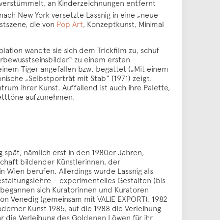
ls verstümmelt, an Kinderzeichnungen entfernt
ach New York versetzte Lassnig in eine „neue
stszene, die von
Pop Art
, Konzeptkunst, Minimal
solation wandte sie sich dem Trickfilm zu, schuf
erbewusstseinsbilder“ zu einem ersten
inem Tiger angefallen bzw. begattet („Mit einem
nische „Selbstporträt mit Stab“ (1971) zeigt.
rum ihrer Kunst. Auffallend ist auch ihre Palette,
letttöne aufzunehmen.
 spät, nämlich erst in den 1980er Jahren,
schaft bildender Künstlerinnen, der
 Wien berufen. Allerdings wurde Lassnig als
estaltungslehre – experimentelles Gestalten (bis
ig begannen sich Kuratorinnen und Kuratoren
 von Venedig (gemeinsam mit VALIE EXPORT), 1982
derner Kunst 1985, auf die 1988 die Verleihung
r die Verleihung des Goldenen Löwen für ihr