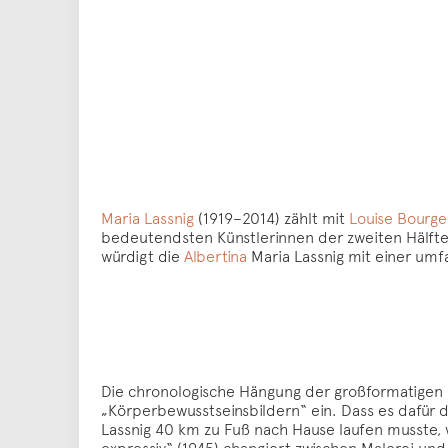
Maria Lassnig
(1919–2014) zählt mit
Louise Bourge
bedeutendsten Künstlerinnen der zweiten Hälft
würdigt die
Albertina
Maria Lassnig mit einer umf
Die chronologische Hängung der großformatigen
„Körperbewusstseinsbildern“ ein. Dass es dafür 
Lassnig 40 km zu Fuß nach Hause laufen musste, 
expressiv“ (1945) changiert zwischen Malerei un