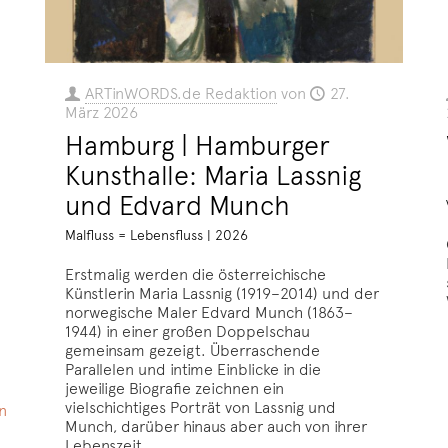
ARTinWORDS.de Redaktion
von
27.
März 2026
Hamburg | Hamburger
Kunsthalle: Maria Lassnig
und Edvard Munch
Malfluss = Lebensfluss | 2026
Erstmalig werden die österreichische
Künstlerin Maria Lassnig (1919–2014) und der
norwegische Maler Edvard Munch (1863–
1944) in einer großen Doppelschau
gemeinsam gezeigt. Überraschende
Parallelen und intime Einblicke in die
jeweilige Biografie zeichnen ein
vielschichtiges Porträt von Lassnig und
n
Munch, darüber hinaus aber auch von ihrer
Lebenszeit.