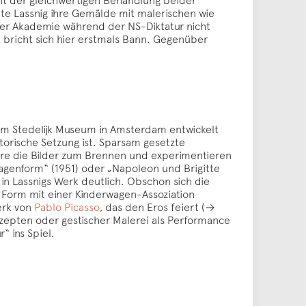
ete Lassnig ihre Gemälde mit malerischen wie
ener Akademie während der NS-Diktatur nicht
 bricht sich hier erstmals Bann. Gegenüber
 dem Stedelijk Museum in Amsterdam entwickelt
torische Setzung ist. Sparsam gesetzte
hre die Bilder zum Brennen und experimentieren
erwagenform“ (1951) oder „Napoleon und Brigitte
 in Lassnigs Werk deutlich. Obschon sich die
e Form mit einer Kinderwagen-Assoziation
erk von
Pablo Picasso
, das den Eros feiert (→
onzepten oder gestischer Malerei als Performance
“ ins Spiel.