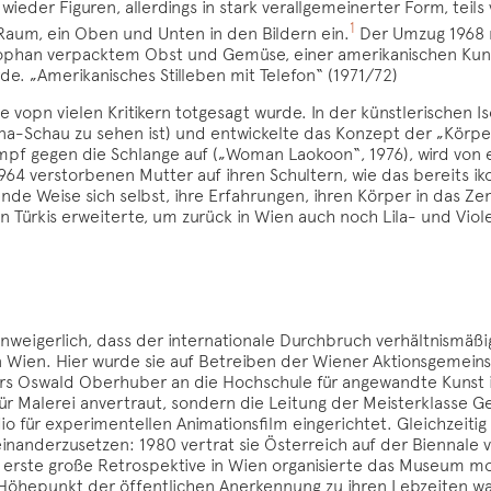
wieder Figuren, allerdings in stark verallgemeinerter Form, tei
1
Raum, ein Oben und Unten in den Bildern ein.
Der Umzug 1968 n
lophan verpacktem Obst und Gemüse, einer amerikanischen Kun
e. „Amerikanisches Stilleben mit Telefon“ (1971/72)
ie vopn vielen Kritikern totgesagt wurde. In der künstlerischen I
tina-Schau zu sehen ist) und entwickelte das Konzept der „Körp
mpf gegen die Schlange auf („Woman Laokoon“, 1976), wird von e
964 verstorbenen Mutter auf ihren Schultern, wie das bereits iko
de Weise sich selbst, ihre Erfahrungen, ihren Körper in das Zent
n Türkis erweiterte, um zurück in Wien auch noch Lila- und Vio
nweigerlich, dass der internationale Durchbruch verhältnismäßig
 in Wien. Hier wurde sie auf Betreiben der Wiener Aktionsgemein
s Oswald Oberhuber an die Hochschule für angewandte Kunst in
 für Malerei anvertraut, sondern die Leitung der Meisterklasse G
io für experimentellen Animationsfilm eingerichtet. Gleichzeit
inanderzusetzen: 1980 vertrat sie Österreich auf der Biennale
s erste große Retrospektive in Wien organisierte das Museum mo
 Höhepunkt der öffentlichen Anerkennung zu ihren Lebzeiten wa