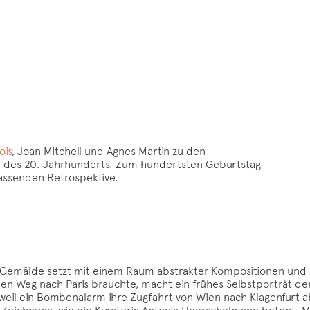
ois
, Joan Mitchell und Agnes Martin zu den
e des 20. Jahrhunderts. Zum hundertsten Geburtstag
assenden Retrospektive.
 Gemälde setzt mit einem Raum abstrakter Kompositionen und 
den Weg nach Paris brauchte, macht ein frühes Selbstporträt de
weil ein Bombenalarm ihre Zugfahrt von Wien nach Klagenfurt a
d Zeichnung, wie die Kuratorin Antonia Hoerschelmann betont. 