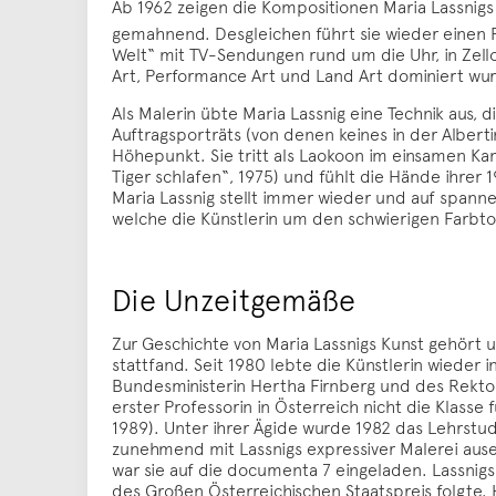
Ab 1962 zeigen die Kompositionen Maria Lassnigs 
gemahnend. Desgleichen führt sie wieder einen 
Welt“ mit TV-Sendungen rund um die Uhr, in Zel
Art, Performance Art und Land Art dominiert wurd
Als Malerin übte Maria Lassnig eine Technik aus, d
Auftragsporträts (von denen keines in der Alber
Höhepunkt. Sie tritt als Laokoon im einsamen Ka
Tiger schlafen“, 1975) und fühlt die Hände ihrer 1
Maria Lassnig stellt immer wieder und auf spannen
welche die Künstlerin um den schwierigen Farbto
Die Unzeitgemäße
Zur Geschichte von Maria Lassnigs Kunst gehört u
stattfand. Seit 1980 lebte die Künstlerin wieder
Bundesministerin Hertha Firnberg und des Rektor
erster Professorin in Österreich nicht die Klasse
1989). Unter ihrer Ägide wurde 1982 das Lehrstud
zunehmend mit Lassnigs expressiver Malerei ause
war sie auf die documenta 7 eingeladen. Lassnig
des Großen Österreichischen Staatspreis folgte.