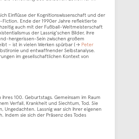
sich Einflüsse der Kognitionswissenschaft und der
-Fiction. Ende der 1990er Jahre reflektierte
ichzeitig auch mit der Fußball-Weltmeisterschaft
istentialismus der Lassnig‘schen Bilder, ihre
in-und-hergerissen-Sein zwischen großem
ibt – ist in vielen Werken spürbar (→
Peter
lbstironie und entwaffnender Selbstanalyse.
hrungen im gesellschaftlichen Kontext von
lich ihres 100. Geburtstags. Gemeinsam im Raum
em Verfall, Krankheit und Siechtum, Tod. Sie
 Ungedachten. Lassnig war sich ihrer eigenen
ch. Indem sie sich der Präsenz des Todes