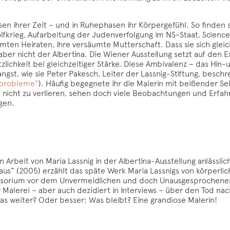
risen ihrer Zeit – und in Ruhephasen ihr Körpergefühl. So finden 
fkrieg, Aufarbeitung der Judenverfolgung im NS-Staat, Science
säumten Heiraten, ihre versäumte Mutterschaft. Dass sie sich gle
aber nicht der Albertina. Die Wiener Ausstellung setzt auf den Ex
etzlichkeit bei gleichzeitiger Stärke. Diese Ambivalenz – das H
t, wie sie Peter Pakesch, Leiter der Lassnig-Stiftung, beschre
gsprobleme“
). Häufig begegnete ihr die Malerin mit beißender Se
aft nicht zu verlieren, sehen doch viele Beobachtungen und Erfa
gen.
ten Arbeit von Maria Lassnig in der Albertina-Ausstellung anläss
s“ (2005) erzählt das späte Werk Maria Lassnigs von körperlich
ensorium vor dem Unvermeidlichen und doch Unausgesprochenen,
r Malerei – aber auch dezidiert in Interviews – über den Tod na
Was weiter? Oder besser: Was bleibt? Eine grandiose Malerin!