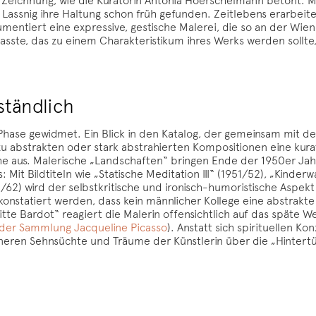
 Lassnig ihre Haltung schon früh gefunden. Zeitlebens erarbeit
umentiert eine expressive, gestische Malerei, die so an der Wi
ste, das zu einem Charakteristikum ihres Werks werden sollte,
ständlich
er Phase gewidmet. Ein Blick in den Katalog, der gemeinsam mit
u abstrakten oder stark abstrahierten Kompositionen eine kura
he aus. Malerische „Landschaften“ bringen Ende der 1950er Ja
s: Mit Bildtiteln wie „Statische Meditation III“ (1951/52), „Kind
/62) wird der selbstkritische und ironisch-humoristische Aspekt
 konstatiert werden, dass kein männlicher Kollege eine abstrakt
tte Bardot“ reagiert die Malerin offensichtlich auf das späte W
 der Sammlung Jacqueline Picasso
). Anstatt sich spirituellen K
neren Sehnsüchte und Träume der Künstlerin über die „Hintertür