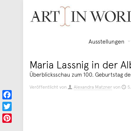
Ausstellungen
Maria Lassnig in der Al
Überblicksschau zum 100. Geburtstag der
Veröffentlicht von
Alexandra Matzner
von
5
Facebook
Twitter
Pinterest