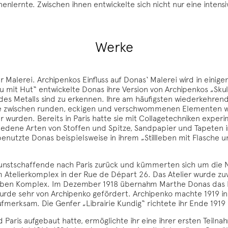
enlernte. Zwischen ihnen entwickelte sich nicht nur eine intens
Werke
r Malerei. Archipenkos Einfluss auf Donas‘ Malerei wird in einig
au mit Hut“ entwickelte Donas ihre Version von Archipenkos „Sk
des Metalls sind zu erkennen. Ihre am häufigsten wiederkehrend
e zwischen runden, eckigen und verschwommenen Elementen wec
urden. Bereits in Paris hatte sie mit Collagetechniken experim
iedene Arten von Stoffen und Spitze, Sandpapier und Tapeten i
 benutzte Donas beispielsweise in ihrem „Stillleben mit Flasche 
unstschaffende nach Paris zurück und kümmerten sich um die N
em Atelierkomplex in der Rue de Départ 26. Das Atelier wurde z
selben Komplex. Im Dezember 1918 übernahm Marthe Donas das Par
wurde sehr von Archipenko gefördert. Archipenko machte 1919 in T
rksam. Die Genfer „Librairie Kundig“ richtete ihr Ende 1919 un
 Paris aufgebaut hatte, ermöglichte ihr eine ihrer ersten Teiln