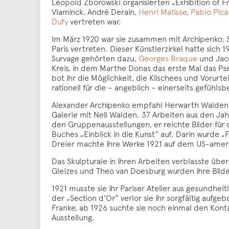
Léopold Zborowski organisierten „Exhibition of 
Vlaminck, André Derain,
Henri Matisse
,
Pablo Pica
Dufy
vertreten war.
Im März 1920 war sie zusammen mit Archipenko, S
Paris vertreten. Dieser Künstlerzirkel hatte sic
Survage gehörten dazu,
Georges Braque
und Jacq
Kreis, in dem Marthe Donas das erste Mal das P
bot ihr die Möglichkeit, die Klischees und Vorurt
rationell für die – angeblich – einerseits gefühl
Alexander Archipenko empfahl Herwarth Walden 19
Galerie mit Nell Walden. 37 Arbeiten aus den Ja
den Gruppenausstellungen, er reichte Bilder für d
Buches „Einblick in die Kunst“ auf. Darin wurde 
Dreier machte ihre Werke 1921 auf dem US-amer
Das Skulpturale in ihren Arbeiten verblasste über
Gleizes und Theo van Doesburg wurden ihre Bilde
1921 musste sie ihr Pariser Atelier aus gesundh
der „Section d'Or“ verlor sie ihr sorgfältig auf
Franke, ab 1926 suchte sie noch einmal den Konta
Ausstellung.