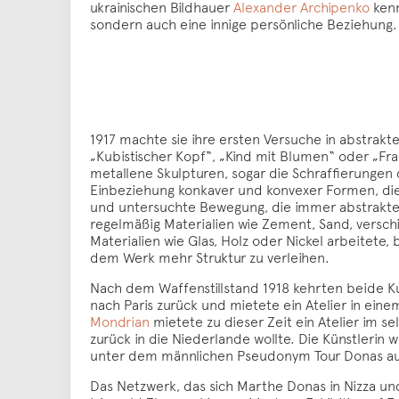
ukrainischen Bildhauer
Alexander Archipenko
kenn
sondern auch eine innige persönliche Beziehung.
1917 machte sie ihre ersten Versuche in abstrakte
„Kubistischer Kopf“, „Kind mit Blumen“ oder „Fr
metallene Skulpturen, sogar die Schraffierungen 
Einbeziehung konkaver und konvexer Formen, di
und untersuchte Bewegung, die immer abstrakter w
regelmäßig Materialien wie Zement, Sand, versch
Materialien wie Glas, Holz oder Nickel arbeitete,
dem Werk mehr Struktur zu verleihen.
Nach dem Waffenstillstand 1918 kehrten beide K
nach Paris zurück und mietete ein Atelier in ein
Mondrian
mietete zu dieser Zeit ein Atelier im 
zurück in die Niederlande wollte. Die Künstlerin 
unter dem männlichen Pseudonym Tour Donas aufme
Das Netzwerk, das sich Marthe Donas in Nizza und