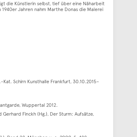
t die Künstlerin selbst, tief über eine Näharbeit
den 1940er Jahren nahm Marthe Donas die Malerei
.-Kat. Schirn Kunsthalle Frankfurt, 30.10.2015–
vantgarde, Wuppertal 2012.
 Gerhard Finckh (Hg.), Der Sturm: Aufsätze,
AKL), Band 28, München u. a. 2000, S. 488.