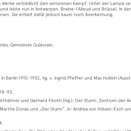
en Werke verbildlicht den verlorenen Kampf. Unter der Lampe zeig
 und lebte nun in Antwerpen, Braine-l’Alleud und Brüssel. In 
zenen. Sie erhielt dafür jedoch kaum noch Anerkennung.
nies, Gemeinde Quiévrain.
 Berlin 1910-1932, hg. v. Ingrid Pfeiffer und Max Hollein (Ausst
 74–93.
Birthälmer und Gerhard Finckh (Hg.): Der Sturm: Zentrum der A
n Marthe Donas und „Der Sturm“, in: Andrea von Hülsen-Esch und
4.
nstlerlexikon. Die Bildenden Künstler aller Zeiten und Völker (