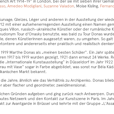
French Art 1914–19“ in London, bei der sie mit sieben ihrer Ge
sso
,
Amedeo Modigliani
,
Suzanne Valadon
, Moise Kisling,
Fernand
urvage, Gleizes, Léger und anderen in der Ausstellung der wied
h 1912 mit einer aufsehenerregenden Ausstellung einen Namen ge
ues Villon, russisch-ukrainische Künstler oder der rumänische K
seudonym Tour d'Onasky benutzte, was bald zu Tour Donas wurd
eile, denen Künstlerinnen ausgesetzt waren, zu umgehen. So galt d
sbetontere und andererseits eher praktisch und realistisch denke
19 Marthe Donas als „meinen besten Schüler“. Ein Jahr später
hren 1917 bis 1919 wurden gezeigt, 1921 dann erneut 24 Werke. 
ie „Internationale Kunstausstellung“ in Düsseldorf im Jahr 1922 
„Frau mit Vase“ sogar in Farbe abgebildet, was sonst nur Béla K
ikanischen Markt bekannt.
 die Jahre, ähnlich wie das Verhältnis zu Archipenko. Donas bli
r aber flacher und geordneter, zweidimensional.
eitlichen Gründen aufgeben und ging zurück nach Antwerpen. Du
gebautes Netzwerk und den Kontakt zur Kunstszene in Paris. Im J
kt zur Avantgarde in Brüssel und kehrte mit der Gruppe „L'Assa