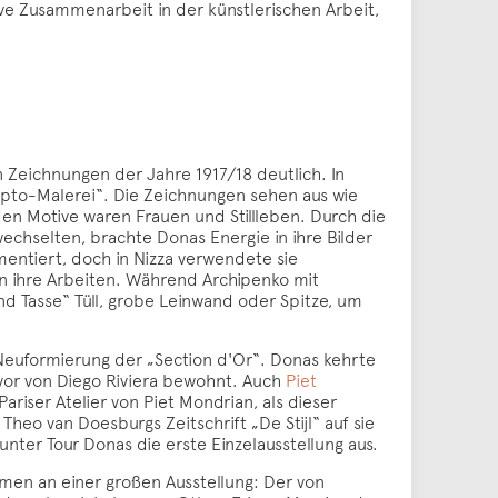
ive Zusammenarbeit in der künstlerischen Arbeit,
en Zeichnungen der Jahre 1917/18 deutlich. In
ulpto-Malerei“. Die Zeichnungen sehen aus wie
en Motive waren Frauen und Stillleben. Durch die
hselten, brachte Donas Energie in ihre Bilder
entiert, doch in Nizza verwendete sie
n ihre Arbeiten. Während Archipenko mit
und Tasse“ Tüll, grobe Leinwand oder Spitze, um
euformierung der „Section d'Or“. Donas kehrte
uvor von Diego Riviera bewohnt. Auch
Piet
iser Atelier von Piet Mondrian, als dieser
heo van Doesburgs Zeitschrift „De Stijl“ auf sie
ter Tour Donas die erste Einzelausstellung aus.
ahmen an einer großen Ausstellung: Der von