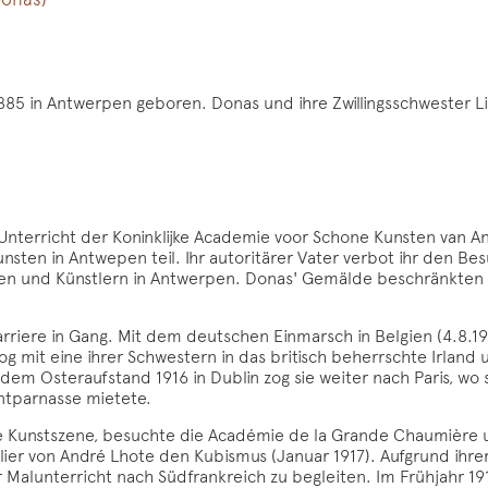
5 in Antwerpen geboren. Donas und ihre Zwillingsschwester Liv
 Unterricht der Koninklijke Academie voor Schone Kunsten van 
nsten in Antwepen teil. Ihr autoritärer Vater verbot ihr den 
en und Künstlern in Antwerpen. Donas' Gemälde beschränkten sic
rriere in Gang. Mit dem deutschen Einmarsch in Belgien (4.8.191
og mit eine ihrer Schwestern in das britisch beherrschte Irland 
em Osteraufstand 1916 in Dublin zog sie weiter nach Paris, wo s
tparnasse mietete.
die Kunstszene, besuchte die Académie de la Grande Chaumière
er von André Lhote den Kubismus (Januar 1917). Aufgrund ihrer
ür Malunterricht nach Südfrankreich zu begleiten. Im Frühjahr 191