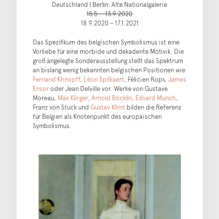
Deutschland | Berlin: Alte Nationalgalerie
15.5. – 13.9.2020
18.9.2020 – 17.1.2021
Das Spezifikum des belgischen Symbolismus ist eine
Vorliebe für eine morbide und dekadente Motivik. Die
groß angelegte Sonderausstellung stellt das Spektrum
an bislang wenig bekannten belgischen Positionen wie
Fernand Khnopff
,
Léon Spilliaert
, Félicien Rops,
James
Ensor
oder Jean Delville vor. Werke von Gustave
Moreau,
Max Klinger
,
Arnold Böcklin
,
Edvard Munch
,
Franz von Stuck und
Gustav Klimt
bilden die Referenz
für Belgien als Knotenpunkt des europäischen
Symbolismus.