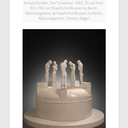
Arnold Böcklin, Die Toteninsel, 1883, Öl auf Holz,
80 x 150 cm (Staatliche Museen zu Berlin,
Nationalgalerie, © Staatliche Museen zu Berlin,
Nationalgalerie / Andres Kilger)