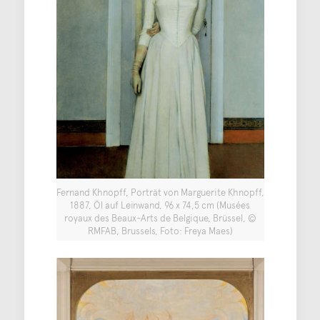
Fernand Khnopff, Porträt von Marguerite Khnopff,
1887, Öl auf Leinwand, 96 x 74,5 cm (Musées
royaux des Beaux-Arts de Belgique, Brüssel, ©
RMFAB, Brussels, Foto: Freya Maes)