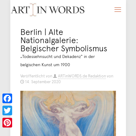
Berlin | Alte
Nationalgalerie:
Belgischer Symbolismus
„Todessehnsucht und Dekadenz“ in der
belgischen Kunst um 1900
Veröffentlicht von
ARTinWORDS.de Redaktion
von
14. September 2020
Facebook
Twitter
Pinterest