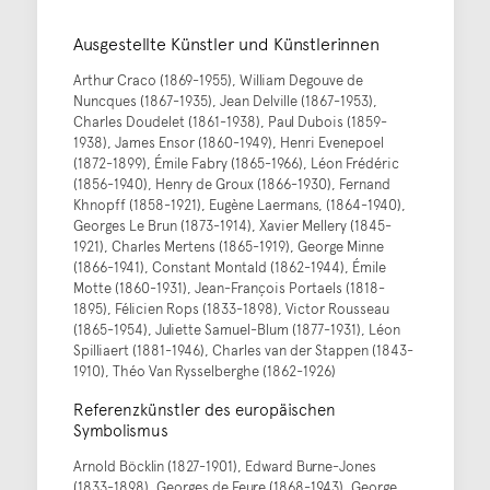
Ausgestellte Künstler und Künstlerinnen
Arthur Craco (1869-1955), William Degouve de
Nuncques (1867-1935), Jean Delville (1867-1953),
Charles Doudelet (1861-1938), Paul Dubois (1859-
1938), James Ensor (1860-1949), Henri Evenepoel
(1872-1899), Émile Fabry (1865-1966), Léon Frédéric
(1856-1940), Henry de Groux (1866-1930), Fernand
Khnopff (1858-1921), Eugène Laermans, (1864-1940),
Georges Le Brun (1873-1914), Xavier Mellery (1845-
1921), Charles Mertens (1865-1919), George Minne
(1866-1941), Constant Montald (1862-1944), Émile
Motte (1860-1931), Jean-François Portaels (1818-
1895), Félicien Rops (1833-1898), Victor Rousseau
(1865-1954), Juliette Samuel-Blum (1877-1931), Léon
Spilliaert (1881-1946), Charles van der Stappen (1843-
1910), Théo Van Rysselberghe (1862-1926)
Referenzkünstler des europäischen
Symbolismus
Arnold Böcklin (1827-1901), Edward Burne-Jones
(1833-1898), Georges de Feure (1868-1943), George