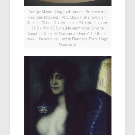
George Minne, Jünglingsbrunnen (Brunnen mit
knienden Knaben), 1905, Gips, Höhe: 169,5 cm,
Sockel: 90 cm, Durchmesser: 240 cm, Figuren:
79,5 x 19 x 43,5 cm (Museum voor Schone
Kunsten, Gent, © Museum of Fine Arts Ghent,
www.lukasweb.be – Art in Flanders, Foto: Hugo
Maertens)