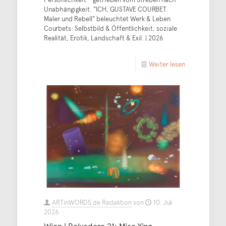
Unabhängigkeit. "ICH, GUSTAVE COURBET.
Maler und Rebell" beleuchtet Werk & Leben
Courbets: Selbstbild & Öffentlichkeit, soziale
Realität, Erotik, Landschaft & Exil. | 2026
Weiter lesen
ARTinWORDS.de Redaktion
von
10. Juli
2026
Wien | Belvedere 21: Miao Ying