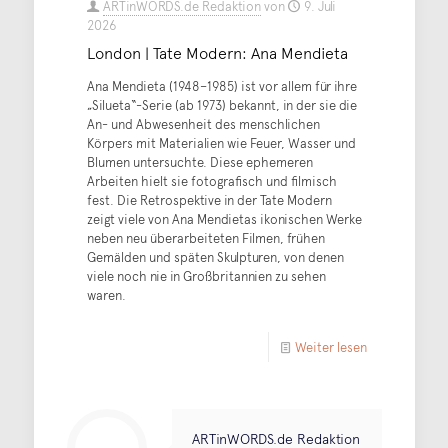
ARTinWORDS.de Redaktion
von
9. Juli
2026
London | Tate Modern: Ana Mendieta
Ana Mendieta (1948–1985) ist vor allem für ihre
„Silueta“-Serie (ab 1973) bekannt, in der sie die
An- und Abwesenheit des menschlichen
Körpers mit Materialien wie Feuer, Wasser und
Blumen untersuchte. Diese ephemeren
Arbeiten hielt sie fotografisch und filmisch
fest. Die Retrospektive in der Tate Modern
zeigt viele von Ana Mendietas ikonischen Werke
neben neu überarbeiteten Filmen, frühen
Gemälden und späten Skulpturen, von denen
viele noch nie in Großbritannien zu sehen
waren.
Weiter lesen
ARTinWORDS.de Redaktion