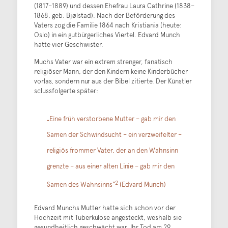
(1817–1889) und dessen Ehefrau Laura Cathrine (1838–
1868, geb. Bjølstad). Nach der Beförderung des
Vaters zog die Familie 1864 nach Kristiania (heute:
Oslo) in ein gutbürgerliches Viertel. Edvard Munch
hatte vier Geschwister.
Muchs Vater war ein extrem strenger, fanatisch
religiöser Mann, der den Kindern keine Kinderbücher
vorlas, sondern nur aus der Bibel zitierte. Der Künstler
sclussfolgerte später:
„
Eine früh verstorbene Mutter – gab mir den
Samen der Schwindsucht – ein verzweifelter –
religiös frommer Vater, der an den Wahnsinn
grenzte – aus einer alten Linie – gab mir den
2
Samen des Wahnsinns
“
(Edvard Munch)
Edvard Munchs Mutter hatte sich schon vor der
Hochzeit mit Tuberkulose angesteckt, weshalb sie
gesundheitlich geschwächt war. Ihr Tod am 29.