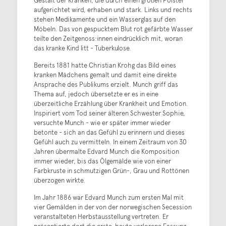
aufgerichtet wird, erhaben und stark. Links und rechts
stehen Medikamente und ein Wasserglas auf den
Möbeln. Das von gespucktem Blut rot gefärbte Wasser
teilte den Zeitgenoss:innen eindrücklich mit, woran
das kranke Kind litt - Tuberkulose.
Bereits 1881 hatte Christian Krohg das Bild eines
kranken Mädchens gemalt und damit eine direkte
Ansprache des Publikums erzielt. Munch griff das
Thema auf, jedoch übersetzte er es in eine
überzeitliche Erzählung über Krankheit und Emotion.
Inspiriert vom Tod seiner älteren Schwester Sophie,
versuchte Munch - wie er später immer wieder
betonte - sich an das Gefühl zu erinnern und dieses
Gefühl auch zu vermitteln. In einem Zeitraum von 30
Jahren übermalte Edvard Munch die Komposition
immer wieder, bis das Ölgemälde wie von einer
Farbkruste in schmutzigen Grün-, Grau und Rottönen
überzogen wirkte.
Im Jahr 1886 war Edvard Munch zum ersten Mal mit
vier Gemälden in der von der norwegischen Secession
veranstalteten Herbstausstellung vertreten. Er
präsentierte dort die erste, heute verlorene Fassung