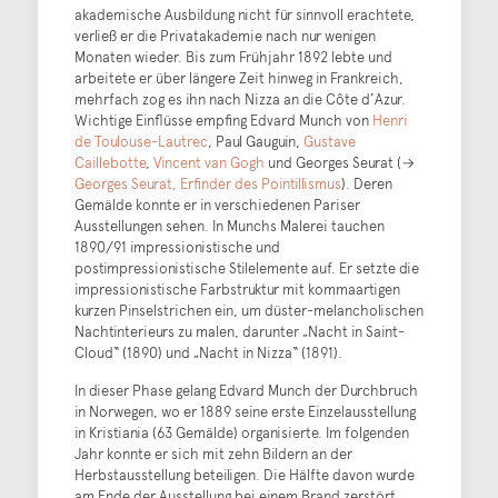
akademische Ausbildung nicht für sinnvoll erachtete,
verließ er die Privatakademie nach nur wenigen
Monaten wieder. Bis zum Frühjahr 1892 lebte und
arbeitete er über längere Zeit hinweg in Frankreich,
mehrfach zog es ihn nach Nizza an die Côte d’Azur.
Wichtige Einflüsse empfing Edvard Munch von
Henri
de Toulouse-Lautrec
, Paul Gauguin,
Gustave
Caillebotte
,
Vincent van Gogh
und Georges Seurat (→
Georges Seurat, Erfinder des Pointillismus
). Deren
Gemälde konnte er in verschiedenen Pariser
Ausstellungen sehen. In Munchs Malerei tauchen
1890/91 impressionistische und
postimpressionistische Stilelemente auf. Er setzte die
impressionistische Farbstruktur mit kommaartigen
kurzen Pinselstrichen ein, um düster-melancholischen
Nachtinterieurs zu malen, darunter „Nacht in Saint-
Cloud“ (1890) und „Nacht in Nizza“ (1891).
In dieser Phase gelang Edvard Munch der Durchbruch
in Norwegen, wo er 1889 seine erste Einzelausstellung
in Kristiania (63 Gemälde) organisierte. Im folgenden
Jahr konnte er sich mit zehn Bildern an der
Herbstausstellung beteiligen. Die Hälfte davon wurde
am Ende der Ausstellung bei einem Brand zerstört.