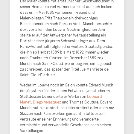
Der Maler konnte mit erstaunlicher Geschwindigkeit in
seiner Heimat so viel Aufmerksamkeit auf sich lenken,
dass er im Mai 1885 von seinem Freund und
Malerkollegen Frits Thaulow ein dreiwöchiges
Reisestipendium nach Paris erhielt. Munch besuchte
dort vor allem den Louvre. Noch im gleichen Jahr
stellte er auf der Antwerpener Weltausstellung ein
Porträt seiner jüngeren Schwester Inger aus. Dem
Paris-Aufenthalt folgten drei weitere Staatsstipendia,
die ihn ab Herbst 1889 bis März 1892 immer wieder
nach Frankreich führten. Im Dezember 1889 zog
Munch nach Saint-Cloud, wo er begann, ein Tagebuch
zu schreiben, das später den Titel „Le Manifeste de
Saint-Cloud“ erhielt.
Weder im Louvre noch im Salon konnte Edvard Munch
die jüngsten künstlerischen Entwicklungen studieren.
Stattdessen bewunderte er Werke von
Edouard
Manet
,
Diego Velázquez
und Thomas Couture. Edvard
Munch hat nie kopiert, neu interpretiert oder auch nur
Skizzen nach Kunstwerken gemacht. Stattdessen
vertraute er seiner Erinnerung und veränderte,
vermischte und verwandelte Gesehenes nach seinen
Vorstellungen.