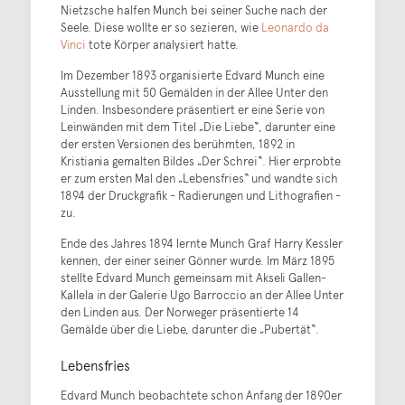
Nietzsche halfen Munch bei seiner Suche nach der
Seele. Diese wollte er so sezieren, wie
Leonardo da
Vinci
tote Körper analysiert hatte.
Im Dezember 1893 organisierte Edvard Munch eine
Ausstellung mit 50 Gemälden in der Allee Unter den
Linden. Insbesondere präsentiert er eine Serie von
Leinwänden mit dem Titel „Die Liebe“, darunter eine
der ersten Versionen des berühmten, 1892 in
Kristiania gemalten Bildes „Der Schrei“. Hier erprobte
er zum ersten Mal den „Lebensfries“ und wandte sich
1894 der Druckgrafik - Radierungen und Lithografien -
zu.
Ende des Jahres 1894 lernte Munch Graf Harry Kessler
kennen, der einer seiner Gönner wurde.
Im März 1895
stellte Edvard Munch gemeinsam mit Akseli Gallen-
Kallela in der Galerie Ugo Barroccio an der Allee Unter
den Linden aus. Der Norweger präsentierte 14
Gemälde über die Liebe, darunter die „Pubertät“.
Lebensfries
Edvard Munch beobachtete schon Anfang der 1890er