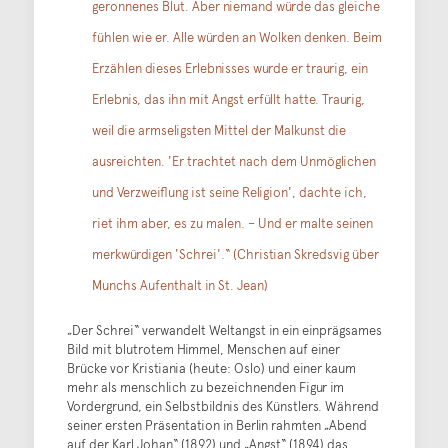
geronnenes Blut. Aber niemand würde das gleiche
fühlen wie er. Alle würden an Wolken denken. Beim
Erzählen dieses Erlebnisses wurde er traurig, ein
Erlebnis, das ihn mit Angst erfüllt hatte. Traurig,
weil die armseligsten Mittel der Malkunst die
ausreichten. 'Er trachtet nach dem Unmöglichen
und Verzweiflung ist seine Religion', dachte ich,
riet ihm aber, es zu malen. – Und er malte seinen
merkwürdigen 'Schrei'.“ (Christian Skredsvig über
Munchs Aufenthalt in St. Jean)
„Der Schrei“ verwandelt Weltangst in ein einprägsames
Bild mit blutrotem Himmel, Menschen auf einer
Brücke vor Kristiania (heute: Oslo) und einer kaum
mehr als menschlich zu bezeichnenden Figur im
Vordergrund, ein Selbstbildnis des Künstlers. Während
seiner ersten Präsentation in Berlin rahmten „Abend
auf der Karl Johan“ (1892) und „Angst“ (1894) das