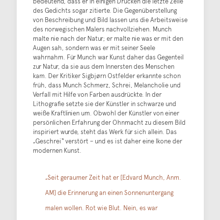
bedeutend, dass er in einigen Drucken die letzte Zeile
des Gedichts sogar zitierte. Die Gegenüberstellung
von Beschreibung und Bild lassen uns die Arbeitsweise
des norwegischen Malers nachvollziehen. Munch
malte nie nach der Natur; er malte nie was er mit den
Augen sah, sondern was er mit seiner Seele
wahrnahm. Für Munch war Kunst daher das Gegenteil
zur Natur, da sie aus dem Innersten des Menschen
kam. Der Kritiker Sigbjørn Ostfelder erkannte schon
früh, dass Munch Schmerz, Schrei, Melancholie und
Verfall mit Hilfe von Farben ausdrückte. In der
Lithografie setzte sie der Künstler in schwarze und
weiße Kraftlinien um. Obwohl der Künstler von einer
persönlichen Erfahrung der Ohnmacht zu diesem Bild
inspiriert wurde, steht das Werk für sich allein. Das
„Geschrei“ verstört – und es ist daher eine Ikone der
modernen Kunst.
„Seit geraumer Zeit hat er [Edvard Munch, Anm.
AM] die Erinnerung an einen Sonnenuntergang
malen wollen. Rot wie Blut. Nein, es war