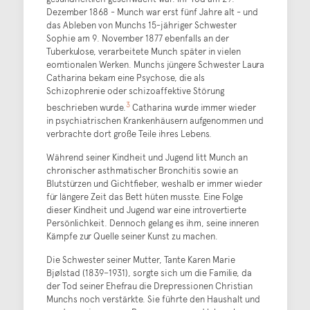
Dezember 1868 - Munch war erst fünf Jahre alt - und
das Ableben von Munchs 15-jähriger Schwester
Sophie am 9. November 1877 ebenfalls an der
Tuberkulose, verarbeitete Munch später in vielen
eomtionalen Werken. Munchs jüngere Schwester Laura
Catharina bekam eine Psychose, die als
Schizophrenie oder schizoaffektive Störung
3
beschrieben wurde.
Catharina wurde immer wieder
in psychiatrischen Krankenhäusern aufgenommen und
verbrachte dort große Teile ihres Lebens.
Während seiner Kindheit und Jugend litt Munch an
chronischer asthmatischer Bronchitis sowie an
Blutstürzen und Gichtfieber, weshalb er immer wieder
für längere Zeit das Bett hüten musste. Eine Folge
dieser Kindheit und Jugend war eine introvertierte
Persönlichkeit. Dennoch gelang es ihm, seine inneren
Kämpfe zur Quelle seiner Kunst zu machen.
Die Schwester seiner Mutter, Tante Karen Marie
Bjølstad (1839–1931), sorgte sich um die Familie, da
der Tod seiner Ehefrau die Drepressionen Christian
Munchs noch verstärkte. Sie führte den Haushalt und