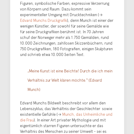
Figuren, symbolische Farben, expressive Verzerrung
von Körpern und Raum. Dazu kommt sein
experimenteller Umgang mit Drucktechniken (→
Edvard Munchs Druckgrafik
), denn Munch ist einer der
wenigen Künstler, der sowohl für seine Gemälde wie
für seine Druckgrafiken berühmt ist. In 70 Jahren
schuf der Norweger mehr als 1.750 Gemälden, rund
10.000 Zeichnungen, zahllosen Skizzenbüchern, rund
750 Druckgrafiken, 180 Fotografien, einigen Skulpturen
und schrieb etwa 10.000 Seiten Text.
„Meine Kunst ist eine Beichte! Durch die ich mein
Verhältnis zur Welt klären möchte.“ (Edvard
Munch)
Edvard Munchs Bildwelt beschreibt vor allem den
Lebenszyklus, das Verhältnis der Geschlechter sowie
existentielle Gefühle (→
Munch, das Unheimliche und
die Frau
). In einer Art privater Mythologie und mit
eigentümlich starren Figuren untersuchte er das
Verhältnis des Menschen zu seiner Umwelt - sei es