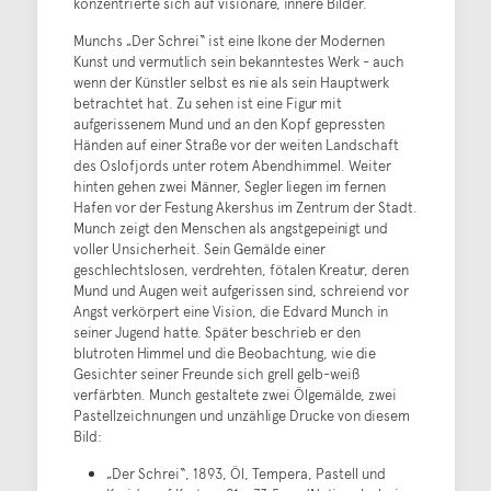
konzentrierte sich auf visionäre, innere Bilder.
Munchs „Der Schrei“ ist eine Ikone der Modernen
Kunst und vermutlich sein bekanntestes Werk - auch
wenn der Künstler selbst es nie als sein Hauptwerk
betrachtet hat. Zu sehen ist eine Figur mit
aufgerissenem Mund und an den Kopf gepressten
Händen auf einer Straße vor der weiten Landschaft
des Oslofjords unter rotem Abendhimmel. Weiter
hinten gehen zwei Männer, Segler liegen im fernen
Hafen vor der Festung Akershus im Zentrum der Stadt.
Munch zeigt den Menschen als angstgepeinigt und
voller Unsicherheit. Sein Gemälde einer
geschlechtslosen, verdrehten, fötalen Kreatur, deren
Mund und Augen weit aufgerissen sind, schreiend vor
Angst verkörpert eine Vision, die Edvard Munch in
seiner Jugend hatte. Später beschrieb er den
blutroten Himmel und die Beobachtung, wie die
Gesichter seiner Freunde sich grell gelb-weiß
verfärbten. Munch gestaltete zwei Ölgemälde, zwei
Pastellzeichnungen und unzählige Drucke von diesem
Bild:
„Der Schrei“, 1893, Öl, Tempera, Pastell und