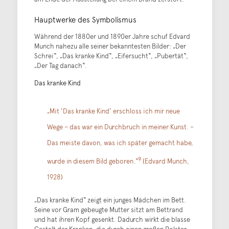
Hauptwerke des Symbolismus
Während der 1880er und 1890er Jahre schuf Edvard
Munch nahezu alle seiner bekanntesten Bilder: „Der
Schrei“, „Das kranke Kind“, „Eifersucht“, „Pubertät“,
„Der Tag danach“.
Das kranke Kind
„Mit 'Das kranke Kind' erschloss ich mir neue
Wege – das war ein Durchbruch in meiner Kunst. –
Das meiste davon, was ich später gemacht habe,
9
wurde in diesem Bild geboren.“
(Edvard Munch,
1928)
„Das kranke Kind“ zeigt ein junges Mädchen im Bett.
Seine vor Gram gebeugte Mutter sitzt am Bettrand
und hat ihren Kopf gesenkt. Dadurch wirkt die blasse
Gestalt der Kranken, die durch einen großen Polster