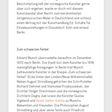
Beschimpfung ließ der norwegische Künstler gerne
über sich ergehen, wurde er doch mit diesem
Kunstskandal über Nacht zum berühmtesten
zeitgenössischen Maler in Deutschland und schloss
einen Vertrag mit der Kunsthandlung Ed. Schulte für
Einzelausstellungen in Düsseldorf, Köln und erneut
Berlin.
Zum schwarzen Ferkel
Edvard Munch übersiedelte daraufhin im Dezember
1892 nach Berlin. Die Stadt bot dem Künstler bis 1896
mannigfaltige Anregungen: In Berlin traf Munch
befreundete Künstler in der Kneipe „Zum schwarzen
Ferkel“ (Ecke Unter den Linden/Neue Wilhelmstraße).
Neben August Strindberg gehörten die Schriftsteller
Richard Dehmel und Stanisław Przybyszewski, der
Dichter Holger Drachmann und die norwegische
Dichterin Dagny Juel sowie die Künstler Gustav
Vigeland und
Akseli Gallen-Kallela
zu Munchs
Bekannten und Freunden. Die Philosophen August
Strindberg und über seine Texte auch Friedrich