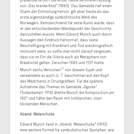
von „Das kranke Kind“ (1885). Das Gemälde rief einen
Sturm der Entrüstung hervor, gilt aber heute als das
erste eigenständige symbolistische Werk des
Norwegers. Kennzeichnend für seine Kunst wurde, dass
er den entscheidenden Wendepunkt der Geschichte
darzustellen wusste. Wenn Edvard Munch auch durch
Aussagen den Eindruck hervorrief, dass seine
Beschäftigung mit Krankheit und Tod autobiografisch
motiviert wäre, so sollte man nicht darauf vergessen,
dass sie im Fin-de-Siécle auch als Metaphern von
Kreativität galten. Zwischen 1885 und 1927 malte
10
Munch sechs Versionen
von diesem Sujet und
verwendete es auch (z. T. beschnitten auf den Kopf
des Mädchens) in Druckgrafiken. Für die spätere
Aufnahme des Themas im Gemälde „Agonie“
(Todeskampf, 1915) drehte Munch die Komposition um
180° und füllte den Raum mit totbleichen, starr
blickenden Menschen.
Abend: Melancholie
Edvard Munch fand in „Abend: Melancholie“ (1892)
eine weitere Formel für symbolistisches Gestalten, wie