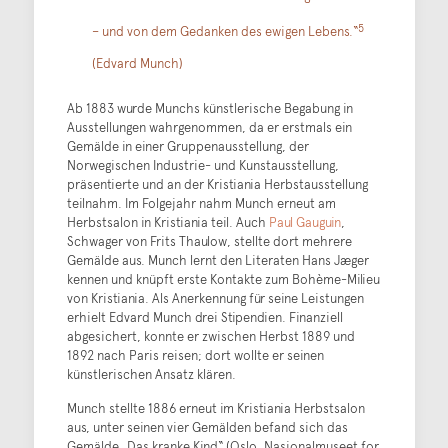
5
– und von dem Gedanken des ewigen Lebens.“
(Edvard Munch)
Ab 1883 wurde Munchs künstlerische Begabung in
Ausstellungen wahrgenommen, da er erstmals ein
Gemälde in einer Gruppenausstellung, der
Norwegischen Industrie- und Kunstausstellung,
präsentierte und an der Kristiania Herbstausstellung
teilnahm. Im Folgejahr nahm Munch erneut am
Herbstsalon in Kristiania teil. Auch
Paul Gauguin
,
Schwager von Frits Thaulow, stellte dort mehrere
Gemälde aus. Munch lernt den Literaten Hans Jæger
kennen und knüpft erste Kontakte zum Bohème-Milieu
von Kristiania. Als Anerkennung für seine Leistungen
erhielt Edvard Munch drei Stipendien. Finanziell
abgesichert, konnte er zwischen Herbst 1889 und
1892 nach Paris reisen; dort wollte er seinen
künstlerischen Ansatz klären.
Munch stellte 1886 erneut im Kristiania Herbstsalon
aus, unter seinen vier Gemälden befand sich das
Gemälde „Das kranke Kind“ (Oslo, Nasjonalmuseet for