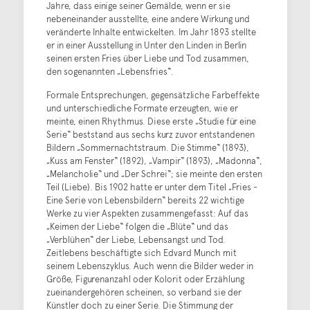
Jahre, dass einige seiner Gemälde, wenn er sie
nebeneinander ausstellte, eine andere Wirkung und
veränderte Inhalte entwickelten. Im Jahr 1893 stellte
er in einer Ausstellung in Unter den Linden in Berlin
seinen ersten Fries über Liebe und Tod zusammen,
den sogenannten „Lebensfries“.
Formale Entsprechungen, gegensätzliche Farbeffekte
und unterschiedliche Formate erzeugten, wie er
meinte, einen Rhythmus. Diese erste „Studie für eine
Serie“ beststand aus sechs kurz zuvor entstandenen
Bildern „Sommernachtstraum. Die Stimme“ (1893),
„Kuss am Fenster“ (1892), „Vampir“ (1893), „Madonna“,
„Melancholie“ und „Der Schrei“; sie meinte den ersten
Teil (Liebe). Bis 1902 hatte er unter dem Titel „Fries -
Eine Serie von Lebensbildern“ bereits 22 wichtige
Werke zu vier Aspekten zusammengefasst: Auf das
„Keimen der Liebe“ folgen die „Blüte“ und das
„Verblühen“ der Liebe, Lebensangst und Tod.
Zeitlebens beschäftigte sich Edvard Munch mit
seinem Lebenszyklus. Auch wenn die Bilder weder in
Größe, Figurenanzahl oder Kolorit oder Erzählung
zueinandergehören scheinen, so verband sie der
Künstler doch zu einer Serie. Die Stimmung der