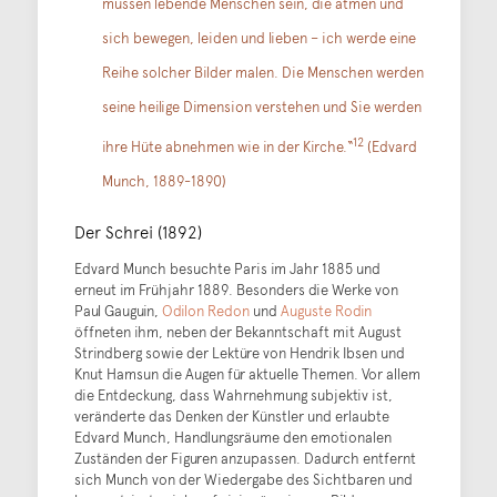
müssen lebende Menschen sein, die atmen und
sich bewegen, leiden und lieben – ich werde eine
Reihe solcher Bilder malen. Die Menschen werden
seine heilige Dimension verstehen und Sie werden
12
ihre Hüte abnehmen wie in der Kirche.“
(Edvard
Munch, 1889-1890)
Der Schrei (1892)
Edvard Munch besuchte Paris im Jahr 1885 und
erneut im Frühjahr 1889. Besonders die Werke von
Paul Gauguin,
Odilon Redon
und
Auguste Rodin
öffneten ihm, neben der Bekanntschaft mit August
Strindberg sowie der Lektüre von Hendrik Ibsen und
Knut Hamsun die Augen für aktuelle Themen. Vor allem
die Entdeckung, dass Wahrnehmung subjektiv ist,
veränderte das Denken der Künstler und erlaubte
Edvard Munch, Handlungsräume den emotionalen
Zuständen der Figuren anzupassen. Dadurch entfernt
sich Munch von der Wiedergabe des Sichtbaren und