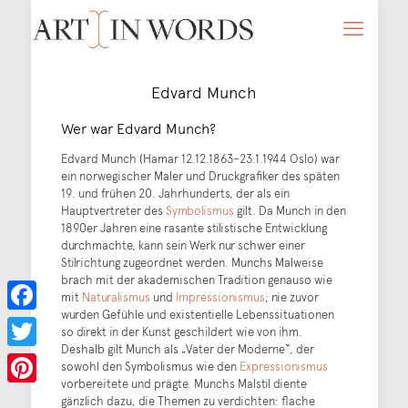
Edvard Munch
Wer war Edvard Munch?
Edvard Munch (Hamar 12.12.1863–23.1.1944 Oslo) war
ein norwegischer Maler und Druckgrafiker des späten
19. und frühen 20. Jahrhunderts, der als ein
Hauptvertreter des
Symbolismus
gilt. Da Munch in den
1890er Jahren eine rasante stilistische Entwicklung
durchmachte, kann sein Werk nur schwer einer
Stilrichtung zugeordnet werden. Munchs Malweise
brach mit der akademischen Tradition genauso wie
mit
Naturalismus
und
Impressionismus
; nie zuvor
wurden Gefühle und existentielle Lebenssituationen
Facebook
so direkt in der Kunst geschildert wie von ihm.
Deshalb gilt Munch als „Vater der Moderne“, der
Twitter
sowohl den Symbolismus wie den
Expressionismus
vorbereitete und prägte. Munchs Malstil diente
Pinterest
gänzlich dazu, die Themen zu verdichten: flache