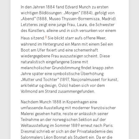
In den Jahren 1884 fand Edvard Munch zu ersten
wichtigen Bildlösungen: „Morgen“ (1884), gefolgt von
„Abend“ (1888, Museo Thyssen-Bornemisza, Madrid).
Letzteres zeigt eine junge Frau, Laura, die Schwester
des Künstlers, alleine und in sich versunken vor einem
8
Haus sitzend.
Sie blickt starr aufs offene Meer,
während im Hintergrund ein Mann mit einem Seil ein
Boot am Ufer fixiert und eine schemenhaft
wiedergegebene Frau auszusteigen scheint. Diese
naturalistisch eingefangene Szene mit
melancholischer Grundstimmung findet knapp zehn
Jahre später eine symbolistische Überhöhung:
„Mutter und Tochter“ (1897, Nasjonalmuseet for kunst,
arkitektur og design, Oslo) haben sich vor dem
Vollmond am Strand zusammengefunden.
Nachdem Munch 1888 in Kopenhagen eine
umfassende Ausstellung mit moderner französischer
Malerei gesehen hatte, reiste er anlässlich seiner
Teilnahme an der norwegischen Sektion auf der
Weltausstellung im Sommer 1889 erneut nach Paris.
Diesmal schrieb er sich an der Privatakademie des
Salonmalers Léon Bonnat als Student ein. Da er die