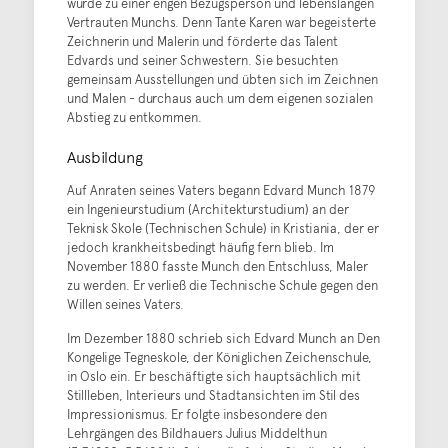
wurde zu einer engen Bezugsperson und lebenslangen
Vertrauten Munchs. Denn Tante Karen war begeisterte
Zeichnerin und Malerin und förderte das Talent
Edvards und seiner Schwestern. Sie besuchten
gemeinsam Ausstellungen und übten sich im Zeichnen
und Malen - durchaus auch um dem eigenen sozialen
Abstieg zu entkommen.
Ausbildung
Auf Anraten seines Vaters begann Edvard Munch 1879
ein Ingenieurstudium (Architekturstudium) an der
Teknisk Skole (Technischen Schule) in Kristiania, der er
jedoch krankheitsbedingt häufig fern blieb. Im
November 1880 fasste Munch den Entschluss, Maler
zu werden. Er verließ die Technische Schule gegen den
Willen seines Vaters.
Im Dezember 1880 schrieb sich Edvard Munch an Den
Kongelige Tegneskole, der Königlichen Zeichenschule,
in Oslo ein. Er beschäftigte sich hauptsächlich mit
Stillleben, Interieurs und Stadtansichten im Stil des
Impressionismus. Er folgte insbesondere den
Lehrgängen des Bildhauers Julius Middelthun