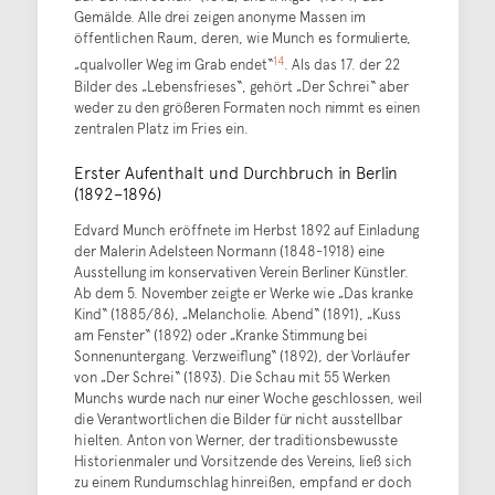
Gemälde. Alle drei zeigen anonyme Massen im
öffentlichen Raum, deren, wie Munch es formulierte,
14
„qualvoller Weg im Grab endet“
. Als das 17. der 22
Bilder des „Lebensfrieses“, gehört „Der Schrei“ aber
weder zu den größeren Formaten noch nimmt es einen
zentralen Platz im Fries ein.
Erster Aufenthalt und Durchbruch in Berlin
(1892–1896)
Edvard Munch eröffnete im Herbst 1892 auf Einladung
der Malerin Adelsteen Normann (1848-1918) eine
Ausstellung im konservativen Verein Berliner Künstler.
Ab dem 5. November zeigte er Werke wie „Das kranke
Kind“ (1885/86), „Melancholie. Abend“ (1891), „Kuss
am Fenster“ (1892) oder „Kranke Stimmung bei
Sonnenuntergang. Verzweiflung“ (1892), der Vorläufer
von „Der Schrei“ (1893). Die Schau mit 55 Werken
Munchs wurde nach nur einer Woche geschlossen, weil
die Verantwortlichen die Bilder für nicht ausstellbar
hielten. Anton von Werner, der traditionsbewusste
Historienmaler und Vorsitzende des Vereins, ließ sich
zu einem Rundumschlag hinreißen, empfand er doch