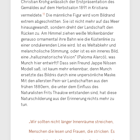
Christian Krohg anlässlich der Erstpräsentation des
Gemäldes auf dem Herbstsalon 1891 in Kristiana
11
vermeldete.
Die männliche Figur wird vom Bildrand
extrem abgeschnitten. Sie ist nicht mehr auf das Meer
hinausgewandt, sondern dreht der Landschaft den
Rücken zu. Am Himmel ziehen weiße Wolkenbänder
genauso ornamental ihre Bahn wie die Küstenlinie zu
einer ondulierenden Linie wird. Ist es Weltabkehr und
melancholische Stimmung, oder ist es ein inneres Bild,
eine „halluzinatorische Vision“ (Paloma Alarcó), was
Munch hier entwirft? Dass sein Freund Jappe Nilssen
Modell saß, ist kaum mehr erkennbar, denn Munch
ersetzte das Bildnis durch eine unpersönliche Maske.
Mit den allersten Pein-air Landschaften aus den
frühen 1880ern, die unter dem Einfluss des
Naturalisten Frits Thaulow entstanden sind, hat diese
Naturschilderung aus der Erinnerung nichts mehr zu
tun.
„Wir sollten nicht länger Innenräume streichen,
Menschen die lesen und Frauen, die stricken. Es