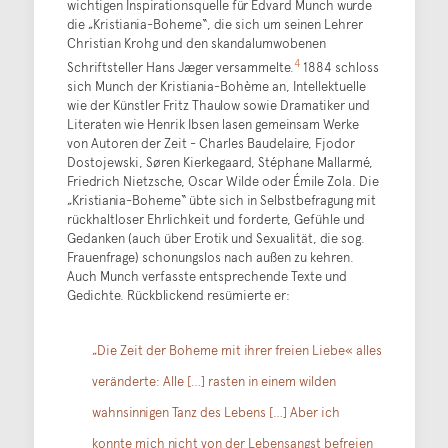
wichtigen Inspirationsquelle für Edvard Munch wurde
die „Kristiania-Boheme“, die sich um seinen Lehrer
Christian Krohg und den skandalumwobenen
4
Schriftsteller Hans Jæger versammelte.
1884 schloss
sich Munch der Kristiania-Bohème an, Intellektuelle
wie der Künstler Fritz Thaulow sowie Dramatiker und
Literaten wie Henrik Ibsen lasen gemeinsam Werke
von Autoren der Zeit - Charles Baudelaire, Fjodor
Dostojewski, Søren Kierkegaard, Stéphane Mallarmé,
Friedrich Nietzsche, Oscar Wilde oder Émile Zola. Die
„Kristiania-Boheme“ übte sich in Selbstbefragung mit
rückhaltloser Ehrlichkeit und forderte, Gefühle und
Gedanken (auch über Erotik und Sexualität, die sog.
Frauenfrage) schonungslos nach außen zu kehren.
Auch Munch verfasste entsprechende Texte und
Gedichte. Rückblickend resümierte er:
„Die Zeit der Boheme mit ihrer freien Liebe« alles
veränderte: Alle […] rasten in einem wilden
wahnsinnigen Tanz des Lebens […] Aber ich
konnte mich nicht von der Lebensangst befreien