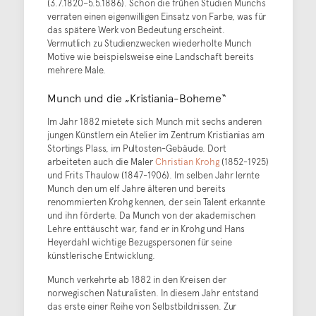
(3.7.1820–5.5.1886). Schon die frühen Studien Munchs
verraten einen eigenwilligen Einsatz von Farbe, was für
das spätere Werk von Bedeutung erscheint.
Vermutlich zu Studienzwecken wiederholte Munch
Motive wie beispielsweise eine Landschaft bereits
mehrere Male.
Munch und die „Kristiania-Boheme“
Im Jahr 1882 mietete sich Munch mit sechs anderen
jungen Künstlern ein Atelier im Zentrum Kristianias am
Stortings Plass, im Pultosten-Gebäude. Dort
arbeiteten auch die Maler
Christian Krohg
(1852-1925)
und Frits Thaulow (1847-1906). Im selben Jahr lernte
Munch den um elf Jahre älteren und bereits
renommierten Krohg kennen, der sein Talent erkannte
und ihn förderte. Da Munch von der akademischen
Lehre enttäuscht war, fand er in Krohg und Hans
Heyerdahl wichtige Bezugspersonen für seine
künstlerische Entwicklung.
Munch verkehrte ab 1882 in den Kreisen der
norwegischen Naturalisten. In diesem Jahr entstand
das erste einer Reihe von Selbstbildnissen. Zur