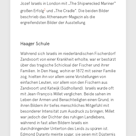
Jozef Israëls in London mit „The Shipwrecked Mariner“
2
großen Erfolg
und „The Cradle“. Die beiden Bilder
beschrieb das Athenaeum-Magazin als die
ergreifendsten Bilder der Ausstellung.
Haager Schule
Während sich Israëls im niederländischen Fischerdorf
Zandvoort von einer Krankheit erholte, war er bestürzt
über das tragische Schicksal der Fischer und ihrer
Familien. In Den Haag, wohin er 1872 mit seiner Familie
zog, hielten ihn vor allem seine Vorstellungen von
einfachen Leuten, vor allem von den Fischern aus
Zandvoort und Katwijk (Südholland). Israëls wurde oft
mit Jean-François Millet verglichen. Beide sahen im
Leben der Armen und Benachteiligten einen Grund, in
ihren Bildern ihr tiefes menschliches Mitgefühl mit
besonderer Intensität zum Ausdruck zu bringen; Millet
war jedoch der Dichter des ruhigen Landlebens,
während in fast allen Bildern Israëls ein
durchdringender Unterton des Leids zu spüren ist.
Edmond Duranty meinte sogar, sie seien mit Düsternis