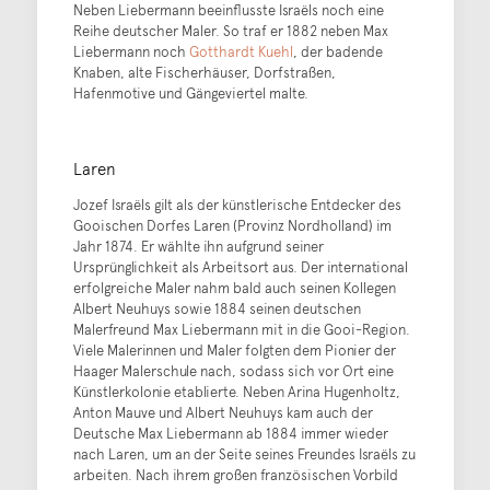
Neben Liebermann beeinflusste Israëls noch eine
Reihe deutscher Maler. So traf er 1882 neben Max
Liebermann noch
Gotthardt Kuehl
, der badende
Knaben, alte Fischerhäuser, Dorfstraßen,
Hafenmotive und Gängeviertel malte.
Laren
Jozef Israëls gilt als der künstlerische Entdecker des
Gooischen Dorfes Laren (Provinz Nordholland) im
Jahr 1874. Er wählte ihn aufgrund seiner
Ursprünglichkeit als Arbeitsort aus. Der international
erfolgreiche Maler nahm bald auch seinen Kollegen
Albert Neuhuys sowie 1884 seinen deutschen
Malerfreund Max Liebermann mit in die Gooi-Region.
Viele Malerinnen und Maler folgten dem Pionier der
Haager Malerschule nach, sodass sich vor Ort eine
Künstlerkolonie etablierte. Neben Arina Hugenholtz,
Anton Mauve und Albert Neuhuys kam auch der
Deutsche Max Liebermann ab 1884 immer wieder
nach Laren, um an der Seite seines Freundes Israëls zu
arbeiten. Nach ihrem großen französischen Vorbild