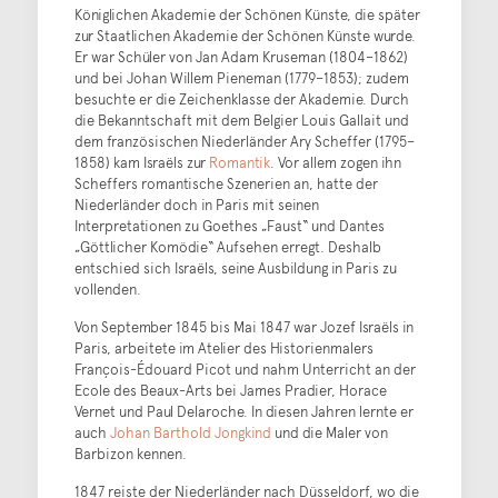
Königlichen Akademie der Schönen Künste, die später
zur Staatlichen Akademie der Schönen Künste wurde.
Er war Schüler von Jan Adam Kruseman (1804–1862)
und bei Johan Willem Pieneman (1779–1853); zudem
besuchte er die Zeichenklasse der Akademie. Durch
die Bekanntschaft mit dem Belgier Louis Gallait und
dem französischen Niederländer Ary Scheffer (1795–
1858) kam Israëls zur
Romantik
. Vor allem zogen ihn
Scheffers romantische Szenerien an, hatte der
Niederländer doch in Paris mit seinen
Interpretationen zu Goethes „Faust“ und Dantes
„Göttlicher Komödie“ Aufsehen erregt. Deshalb
entschied sich Israëls, seine Ausbildung in Paris zu
vollenden.
Von September 1845 bis Mai 1847 war Jozef Israëls in
Paris, arbeitete im Atelier des Historienmalers
François-Édouard Picot und nahm Unterricht an der
Ecole des Beaux-Arts bei James Pradier, Horace
Vernet und Paul Delaroche. In diesen Jahren lernte er
auch
Johan Barthold Jongkind
und die Maler von
Barbizon kennen.
1847 reiste der Niederländer nach Düsseldorf, wo die