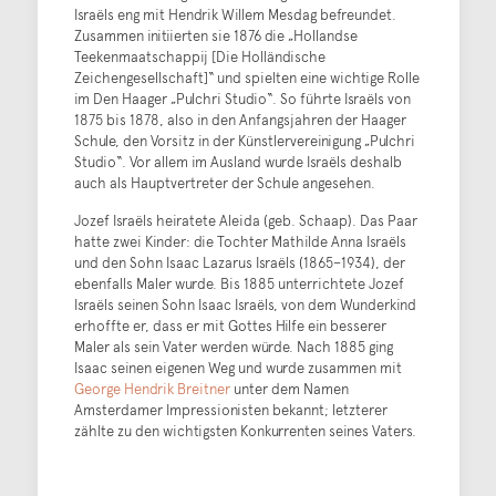
Israëls eng mit Hendrik Willem Mesdag befreundet.
Zusammen initiierten sie 1876 die „Hollandse
Teekenmaatschappij [Die Holländische
Zeichengesellschaft]“ und spielten eine wichtige Rolle
im Den Haager „Pulchri Studio“. So führte Israëls von
1875 bis 1878, also in den Anfangsjahren der Haager
Schule, den Vorsitz in der Künstlervereinigung „Pulchri
Studio“. Vor allem im Ausland wurde Israëls deshalb
auch als Hauptvertreter der Schule angesehen.
Jozef Israëls heiratete Aleida (geb. Schaap). Das Paar
hatte zwei Kinder: die Tochter Mathilde Anna Israëls
und den Sohn Isaac Lazarus Israëls (1865–1934), der
ebenfalls Maler wurde. Bis 1885 unterrichtete Jozef
Israëls seinen Sohn Isaac Israëls, von dem Wunderkind
erhoffte er, dass er mit Gottes Hilfe ein besserer
Maler als sein Vater werden würde. Nach 1885 ging
Isaac seinen eigenen Weg und wurde zusammen mit
George Hendrik Breitner
unter dem Namen
Amsterdamer Impressionisten bekannt; letzterer
zählte zu den wichtigsten Konkurrenten seines Vaters.