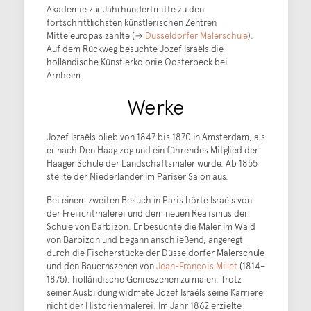
Akademie zur Jahrhundertmitte zu den
fortschrittlichsten künstlerischen Zentren
Mitteleuropas zählte (→
Düsseldorfer Malerschule
).
Auf dem Rückweg besuchte Jozef Israëls die
holländische Künstlerkolonie Oosterbeck bei
Arnheim.
Werke
Jozef Israëls blieb von 1847 bis 1870 in Amsterdam, als
er nach Den Haag zog und ein führendes Mitglied der
Haager Schule der Landschaftsmaler wurde. Ab 1855
stellte der Niederländer im Pariser Salon aus.
Bei einem zweiten Besuch in Paris hörte Israëls von
der Freilichtmalerei und dem neuen Realismus der
Schule von Barbizon. Er besuchte die Maler im Wald
von Barbizon und begann anschließend, angeregt
durch die Fischerstücke der Düsseldorfer Malerschule
und den Bauernszenen von
Jean-François Millet
(1814–
1875), holländische Genreszenen zu malen. Trotz
seiner Ausbildung widmete Jozef Israëls seine Karriere
nicht der Historienmalerei. Im Jahr 1862 erzielte