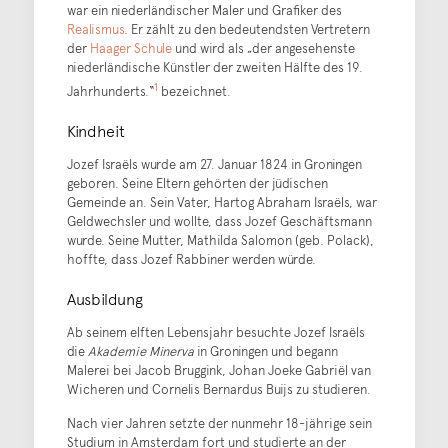
war ein niederländischer Maler und Grafiker des
Realismus
. Er zählt zu den bedeutendsten Vertretern
der
Haager Schule
und wird als „der angesehenste
niederländische Künstler der zweiten Hälfte des 19.
1
Jahrhunderts.“
bezeichnet.
Kindheit
Jozef Israëls wurde am 27. Januar 1824 in Groningen
geboren. Seine Eltern gehörten der jüdischen
Gemeinde an. Sein Vater, Hartog Abraham Israëls, war
Geldwechsler und wollte, dass Jozef Geschäftsmann
wurde. Seine Mutter, Mathilda Salomon (geb. Polack),
hoffte, dass Jozef Rabbiner werden würde.
Ausbildung
Ab seinem elften Lebensjahr besuchte Jozef Israëls
die
Akademie Minerva
in Groningen und begann
Malerei bei Jacob Bruggink, Johan Joeke Gabriël van
Wicheren und Cornelis Bernardus Buijs zu studieren.
Nach vier Jahren setzte der nunmehr 18-jährige sein
Studium in Amsterdam fort und studierte an der