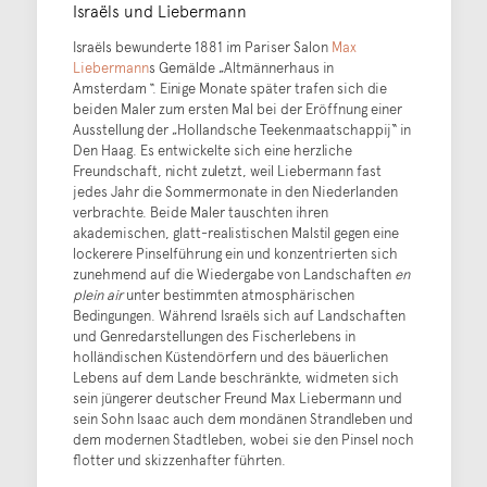
Israëls und Liebermann
Israëls bewunderte 1881 im Pariser Salon
Max
Liebermann
s Gemälde „Altmännerhaus in
Amsterdam
“
. Einige Monate später trafen sich die
beiden Maler zum ersten Mal bei der Eröffnung einer
Ausstellung der „Hollandsche Teekenmaatschappij“ in
Den Haag. Es entwickelte sich eine herzliche
Freundschaft, nicht zuletzt, weil Liebermann fast
jedes Jahr die Sommermonate in den Niederlanden
verbrachte. Beide Maler tauschten ihren
akademischen, glatt-realistischen Malstil gegen eine
lockerere Pinselführung ein und konzentrierten sich
zunehmend auf die Wiedergabe von Landschaften
en
plein air
unter bestimmten atmosphärischen
Bedingungen. Während Israëls sich auf Landschaften
und Genredarstellungen des Fischerlebens in
holländischen Küstendörfern und des bäuerlichen
Lebens auf dem Lande beschränkte, widmeten sich
sein jüngerer deutscher Freund Max Liebermann und
sein Sohn Isaac auch dem mondänen Strandleben und
dem modernen Stadtleben, wobei sie den Pinsel noch
flotter und skizzenhafter führten.