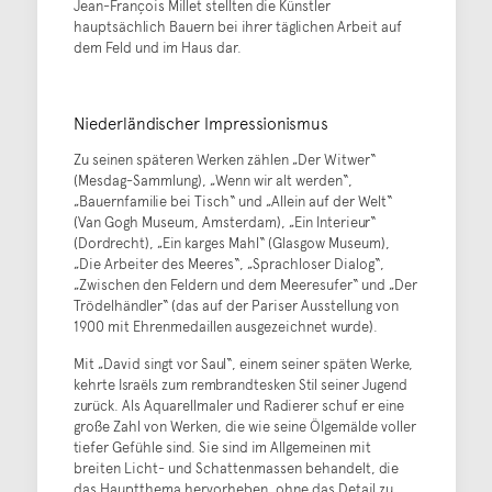
Jean-François Millet stellten die Künstler
hauptsächlich Bauern bei ihrer täglichen Arbeit auf
dem Feld und im Haus dar.
Niederländischer Impressionismus
Zu seinen späteren Werken zählen „Der Witwer“
(Mesdag-Sammlung), „Wenn wir alt werden“,
„Bauernfamilie bei Tisch“ und „Allein auf der Welt“
(Van Gogh Museum, Amsterdam), „Ein Interieur“
(Dordrecht), „Ein karges Mahl“ (Glasgow Museum),
„Die Arbeiter des Meeres“, „Sprachloser Dialog“,
„Zwischen den Feldern und dem Meeresufer“ und „Der
Trödelhändler“ (das auf der Pariser Ausstellung von
1900 mit Ehrenmedaillen ausgezeichnet wurde).
Mit „David singt vor Saul“, einem seiner späten Werke,
kehrte Israëls zum rembrandtesken Stil seiner Jugend
zurück. Als Aquarellmaler und Radierer schuf er eine
große Zahl von Werken, die wie seine Ölgemälde voller
tiefer Gefühle sind. Sie sind im Allgemeinen mit
breiten Licht- und Schattenmassen behandelt, die
das Hauptthema hervorheben, ohne das Detail zu