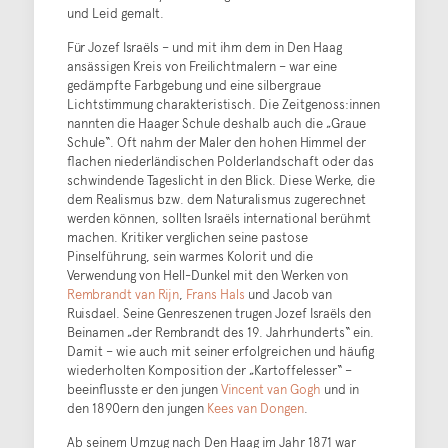
und Leid gemalt.
Für Jozef Israëls – und mit ihm dem in Den Haag
ansässigen Kreis von Freilichtmalern – war eine
gedämpfte Farbgebung und eine silbergraue
Lichtstimmung charakteristisch. Die Zeitgenoss:innen
nannten die Haager Schule deshalb auch die „Graue
Schule“. Oft nahm der Maler den hohen Himmel der
flachen niederländischen Polderlandschaft oder das
schwindende Tageslicht in den Blick. Diese Werke, die
dem Realismus bzw. dem Naturalismus zugerechnet
werden können, sollten Israëls international berühmt
machen. Kritiker verglichen seine pastose
Pinselführung, sein warmes Kolorit und die
Verwendung von Hell-Dunkel mit den Werken von
Rembrandt van Rijn
,
Frans Hals
und Jacob van
Ruisdael. Seine Genreszenen trugen Jozef Israëls den
Beinamen „der Rembrandt des 19. Jahrhunderts“ ein.
Damit – wie auch mit seiner erfolgreichen und häufig
wiederholten Komposition der „Kartoffelesser“ –
beeinflusste er den jungen
Vincent van Gogh
und in
den 1890ern den jungen
Kees van Dongen
.
Ab seinem Umzug nach Den Haag im Jahr 1871 war