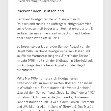
„Gedankenflug“ zu erkennen ist.
Rückkehr nach Deutschland
Bernhard Hoetger kehrte 1907 langsam nach
Deutschland zurück, da Aufträge wichtiger Sammler
seine Anwesenheit in der alten Heimat erforderten. Er
verbrachte immer mehr Zeit in Deutschland, behielt
aber seinen Wohnsitz in Paris.
So besuchte der Elberfelder Bankier August von der
Heydt 1906 Bernhard Hoetger in dessen Atelier und
kaufte die Marmorfassung des „Elberfelder Torsos“.
Im Jahr 1908 hielt sich der Bildhauer in Elberfeld auf,
um Aufträge des Freiherrn August von der Heydt
auszuführen.
Mitte Mai 1906 richtete sich Hoetger einen
Zweitwohnsitz im säkularisierten Kloster Holthausen
in Westfalen ein. Es entstanden die Werke „Lächeln“,
„Eva auf dem Schwan“ und „Gedankenflug“, die er 1907
im Salon d’Automne zeigte (fünf Werke). In diesem
Jahr entstanden auch: „Eva auf dem Löwen“ (Bremen)
und „Weiblicher Akt mit Schale“ (Bremen). Das Musée