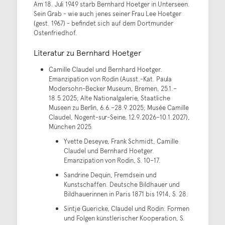
Am 18. Juli 1949 starb Bernhard Hoetger in Unterseen.
Sein Grab - wie auch jenes seiner Frau Lee Hoetger
(gest. 1967) - befindet sich auf dem Dortmunder
Ostenfriedhof.
Literatur zu Bernhard Hoetger
Camille Claudel und Bernhard Hoetger.
Emanzipation von Rodin (Ausst.-Kat. Paula
Modersohn-Becker Museum, Bremen, 25.1.–
18.5.2025; Alte Nationalgalerie, Staatliche
Museen zu Berlin, 6.6.–28.9.2025; Musée Camille
Claudel, Nogent-sur-Seine, 12.9.2026–10.1.2027),
München 2025.
Yvette Deseyve, Frank Schmidt, Camille
Claudel und Bernhard Hoetger.
Emanzipation von Rodin, S. 10–17.
Sandrine Dequin, Fremdsein und
Kunstschaffen. Deutsche Bildhauer und
Bildhauerinnen in Paris 1871 bis 1914, S. 28.
Sintje Guericke, Claudel und Rodin. Formen
und Folgen künstlerischer Kooperation, S.