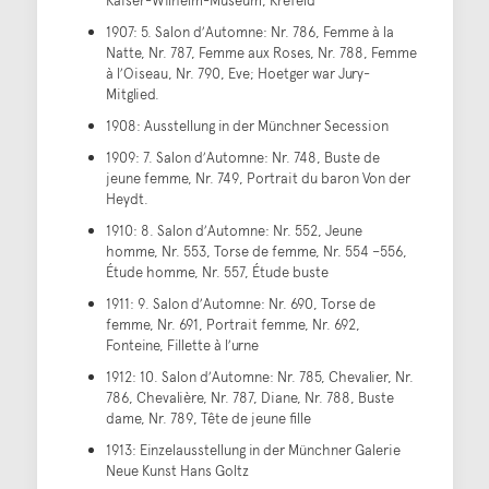
1907: 5. Salon dʼAutomne: Nr. 786, Femme à la
Natte, Nr. 787, Femme aux Roses, Nr. 788, Femme
à lʼOiseau, Nr. 790, Eve; Hoetger war Jury-
Mitglied.
1908: Ausstellung in der Münchner Secession
1909: 7. Salon dʼAutomne: Nr. 748, Buste de
jeune femme, Nr. 749, Portrait du baron Von der
Heydt.
1910: 8. Salon dʼAutomne: Nr. 552, Jeune
homme, Nr. 553, Torse de femme, Nr. 554 –556,
Étude homme, Nr. 557, Étude buste
1911: 9. Salon dʼAutomne: Nr. 690, Torse de
femme, Nr. 691, Portrait femme, Nr. 692,
Fonteine, Fillette à lʼurne
1912: 10. Salon dʼAutomne: Nr. 785, Chevalier, Nr.
786, Chevalière, Nr. 787, Diane, Nr. 788, Buste
dame, Nr. 789, Tête de jeune fille
1913: Einzelausstellung in der Münchner Galerie
Neue Kunst Hans Goltz