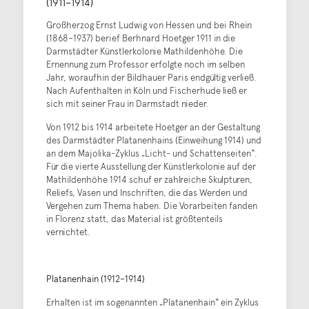
(1911–1914)
Großherzog Ernst Ludwig von Hessen und bei Rhein
(1868–1937) berief Berhnard Hoetger 1911 in die
Darmstädter Künstlerkolonie Mathildenhöhe. Die
Ernennung zum Professor erfolgte noch im selben
Jahr, woraufhin der Bildhauer Paris endgültig verließ.
Nach Aufenthalten in Köln und Fischerhude ließ er
sich mit seiner Frau in Darmstadt nieder.
Von 1912 bis 1914 arbeitete Hoetger an der Gestaltung
des Darmstädter Platanenhains (Einweihung 1914) und
an dem Majolika-Zyklus „Licht- und Schattenseiten“.
Für die vierte Ausstellung der Künstlerkolonie auf der
Mathildenhöhe 1914 schuf er zahlreiche Skulpturen,
Reliefs, Vasen und Inschriften, die das Werden und
Vergehen zum Thema haben. Die Vorarbeiten fanden
in Florenz statt, das Material ist größtenteils
vernichtet.
Platanenhain (1912–1914)
Erhalten ist im sogenannten „Platanenhain“ ein Zyklus