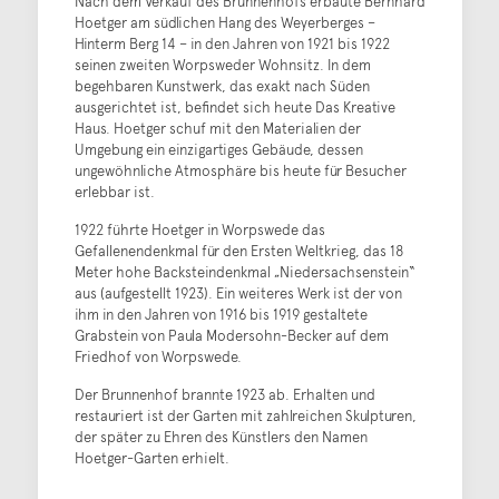
Nach dem Verkauf des Brunnenhofs erbaute Bernhard
Hoetger am südlichen Hang des Weyerberges –
Hinterm Berg 14 – in den Jahren von 1921 bis 1922
seinen zweiten Worpsweder Wohnsitz. In dem
begehbaren Kunstwerk, das exakt nach Süden
ausgerichtet ist, befindet sich heute Das Kreative
Haus. Hoetger schuf mit den Materialien der
Umgebung ein einzigartiges Gebäude, dessen
ungewöhnliche Atmosphäre bis heute für Besucher
erlebbar ist.
1922 führte Hoetger in Worpswede das
Gefallenendenkmal für den Ersten Weltkrieg, das 18
Meter hohe Backsteindenkmal „Niedersachsenstein“
aus (aufgestellt 1923). Ein weiteres Werk ist der von
ihm in den Jahren von 1916 bis 1919 gestaltete
Grabstein von Paula Modersohn-Becker auf dem
Friedhof von Worpswede.
Der Brunnenhof brannte 1923 ab. Erhalten und
restauriert ist der Garten mit zahlreichen Skulpturen,
der später zu Ehren des Künstlers den Namen
Hoetger-Garten erhielt.