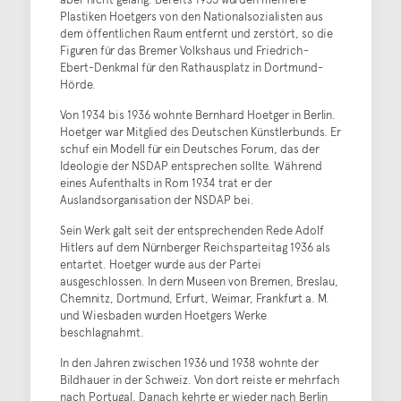
Plastiken Hoetgers von den Nationalsozialisten aus
dem öffentlichen Raum entfernt und zerstört, so die
Figuren für das Bremer Volkshaus und Friedrich-
Ebert-Denkmal für den Rathausplatz in Dortmund-
Hörde.
Von 1934 bis 1936 wohnte Bernhard Hoetger in Berlin.
Hoetger war Mitglied des Deutschen Künstlerbunds. Er
schuf ein Modell für ein Deutsches Forum, das der
Ideologie der NSDAP entsprechen sollte. Während
eines Aufenthalts in Rom 1934 trat er der
Auslandsorganisation der NSDAP bei.
Sein Werk galt seit der entsprechenden Rede Adolf
Hitlers auf dem Nürnberger Reichsparteitag 1936 als
entartet. Hoetger wurde aus der Partei
ausgeschlossen. In dern Museen von Bremen, Breslau,
Chemnitz, Dortmund, Erfurt, Weimar, Frankfurt a. M.
und Wiesbaden wurden Hoetgers Werke
beschlagnahmt.
In den Jahren zwischen 1936 und 1938 wohnte der
Bildhauer in der Schweiz. Von dort reiste er mehrfach
nach Portugal. Danach kehrte er wieder nach Berlin