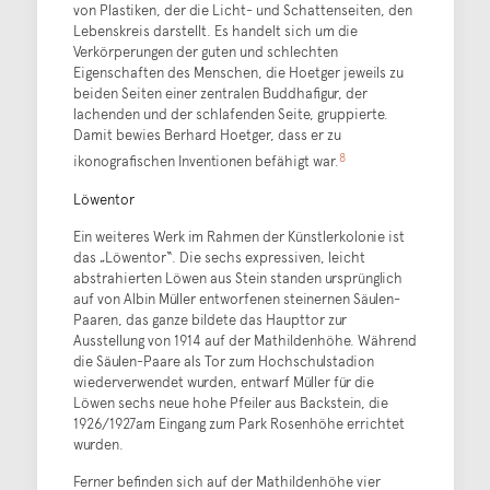
von Plastiken, der die Licht- und Schattenseiten, den
Lebenskreis darstellt. Es handelt sich um die
Verkörperungen der guten und schlechten
Eigenschaften des Menschen, die Hoetger jeweils zu
beiden Seiten einer zentralen Buddhafigur, der
lachenden und der schlafenden Seite, gruppierte.
Damit bewies Berhard Hoetger, dass er zu
8
ikonografischen Inventionen befähigt war.
Löwentor
Ein weiteres Werk im Rahmen der Künstlerkolonie ist
das „Löwentor“. Die sechs expressiven, leicht
abstrahierten Löwen aus Stein standen ursprünglich
auf von Albin Müller entworfenen steinernen Säulen-
Paaren, das ganze bildete das Haupttor zur
Ausstellung von 1914 auf der Mathildenhöhe. Während
die Säulen-Paare als Tor zum Hochschulstadion
wiederverwendet wurden, entwarf Müller für die
Löwen sechs neue hohe Pfeiler aus Backstein, die
1926/1927am Eingang zum Park Rosenhöhe errichtet
wurden.
Ferner befinden sich auf der Mathildenhöhe vier