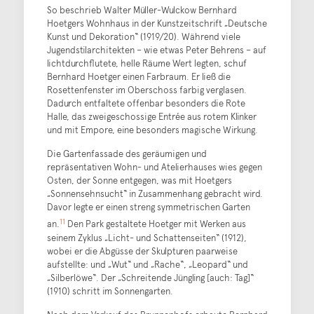
So beschrieb Walter Müller-Wulckow Bernhard
Hoetgers Wohnhaus in der Kunstzeitschrift „Deutsche
Kunst und Dekoration“ (1919/20). Während viele
Jugendstilarchitekten – wie etwas Peter Behrens – auf
lichtdurchflutete, helle Räume Wert legten, schuf
Bernhard Hoetger einen Farbraum. Er ließ die
Rosettenfenster im Oberschoss farbig verglasen.
Dadurch entfaltete offenbar besonders die Rote
Halle, das zweigeschossige Entrée aus rotem Klinker
und mit Empore, eine besonders magische Wirkung.
Die Gartenfassade des geräumigen und
repräsentativen Wohn- und Atelierhauses wies gegen
Osten, der Sonne entgegen, was mit Hoetgers
„Sonnensehnsucht“ in Zusammenhang gebracht wird.
Davor legte er einen streng symmetrischen Garten
11
an.
Den Park gestaltete Hoetger mit Werken aus
seinem Zyklus „Licht- und Schattenseiten“ (1912),
wobei er die Abgüsse der Skulpturen paarweise
aufstellte: und „Wut“ und „Rache“, „Leopard“ und
„Silberlöwe“. Der „Schreitende Jüngling [auch: Tag]“
(1910) schritt im Sonnengarten.