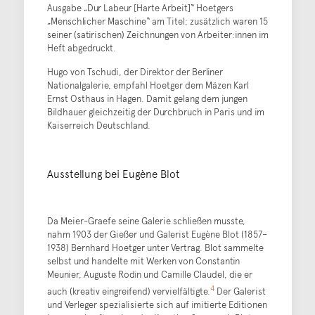
Ausgabe „Dur Labeur [Harte Arbeit]“ Hoetgers
„Menschlicher Maschine“ am Titel; zusätzlich waren 15
seiner (satirischen) Zeichnungen von Arbeiter:innen im
Heft abgedruckt.
Hugo von Tschudi, der Direktor der Berliner
Nationalgalerie, empfahl Hoetger dem Mäzen Karl
Ernst Osthaus in Hagen. Damit gelang dem jungen
Bildhauer gleichzeitig der Durchbruch in Paris und im
Kaiserreich Deutschland.
Ausstellung bei Eugène Blot
Da Meier-Graefe seine Galerie schließen musste,
nahm 1903 der Gießer und Galerist Eugène Blot (1857–
1938) Bernhard Hoetger unter Vertrag. Blot sammelte
selbst und handelte mit Werken von Constantin
Meunier, Auguste Rodin und Camille Claudel, die er
4
auch (kreativ eingreifend) vervielfältigte.
Der Galerist
und Verleger spezialisierte sich auf imitierte Editionen