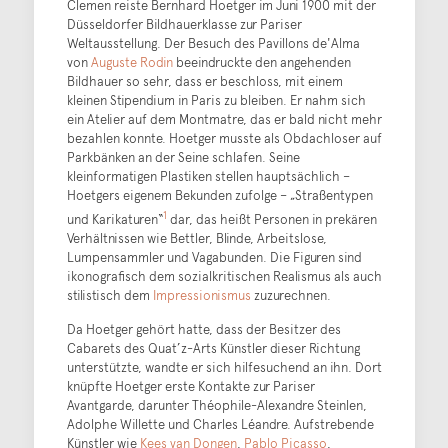
Clemen reiste Bernhard Hoetger im Juni 1900 mit der
Düsseldorfer Bildhauerklasse zur Pariser
Weltausstellung. Der Besuch des Pavillons de'Alma
von
Auguste Rodin
beeindruckte den angehenden
Bildhauer so sehr, dass er beschloss, mit einem
kleinen Stipendium in Paris zu bleiben. Er nahm sich
ein Atelier auf dem Montmatre, das er bald nicht mehr
bezahlen konnte. Hoetger musste als Obdachloser auf
Parkbänken an der Seine schlafen. Seine
kleinformatigen Plastiken stellen hauptsächlich –
Hoetgers eigenem Bekunden zufolge – „Straßentypen
1
und Karikaturen“
dar, das heißt Personen in prekären
Verhältnissen wie Bettler, Blinde, Arbeitslose,
Lumpensammler und Vagabunden. Die Figuren sind
ikonografisch dem sozialkritischen Realismus als auch
stilistisch dem
Impressionismus
zuzurechnen.
Da Hoetger gehört hatte, dass der Besitzer des
Cabarets des Quat’z-Arts Künstler dieser Richtung
unterstützte, wandte er sich hilfesuchend an ihn. Dort
knüpfte Hoetger erste Kontakte zur Pariser
Avantgarde, darunter Théophile-Alexandre Steinlen,
Adolphe Willette und Charles Léandre. Aufstrebende
Künstler wie
Kees van Dongen
,
Pablo Picasso
,