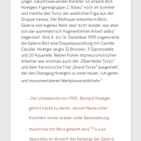
junger, zukunftsweisender Künstler. So erwarb Blot
Hoetgers Figurengruppe „L’Adieu“ noch im Sommer
und trennte den Torso der weiblichen Figur aus der
Gruppe heraus. Der Bildhauer erkannte in Blots
Galerie sein eigenes Werk zwar nicht wieder, war aber
von der asymmetrisch fragmentierten Arbeit selbst
begeistert. Vom 4. bis 16. Dezember 1905 organisierte
die Galerie Blot eine Doppelausstellung mit Camille
Claudel: Hoetger zeigte 33 Bronzen, 5 Gipsmodelle
und 20 Aquarelle. Neben frühen impressionistischen
Arbeiten war erstmals auch der „Elberfelder Torso“
und dem französische Titel „Grand Torse“ ausgestellt,
der den Übergang Hoetgers zu einer neuen, ruhigeren
5
und monumentaleren Werkphase einleitete.
„Der Unbekannte von 1900, Bernard Hoetger,
gehört heute zu denen, dessen Name unter
Künstlern immer wieder voller Bewunderung,
6
manchmal mit Neid genannt wird.“
(Louis
Vauxcelles im Vorwort des Katalogs der Galerie