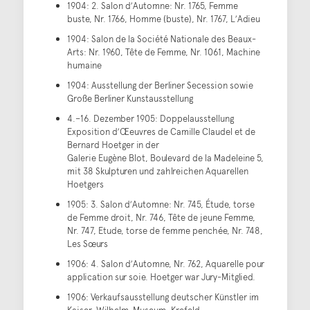
1904: 2. Salon dʼAutomne: Nr. 1765, Femme
buste, Nr. 1766, Homme (buste), Nr. 1767, LʼAdieu
1904: Salon de la Société Nationale des Beaux-
Arts: Nr. 1960, Tête de Femme, Nr. 1061, Machine
humaine
1904: Ausstellung der Berliner Secession sowie
Große Berliner Kunstausstellung
4.–16. Dezember 1905: Doppelausstellung
Exposition dʼŒeuvres de Camille Claudel et de
Bernard Hoetger in der
Galerie Eugène Blot, Boulevard de la Madeleine 5,
mit 38 Skulpturen und zahlreichen Aquarellen
Hoetgers
1905: 3. Salon dʼAutomne: Nr. 745, Étude, torse
de Femme droit, Nr. 746, Tête de jeune Femme,
Nr. 747, Etude, torse de femme penchée, Nr. 748,
Les Sœurs
1906: 4. Salon dʼAutomne, Nr. 762, Aquarelle pour
application sur soie. Hoetger war Jury-Mitglied.
1906: Verkaufsausstellung deutscher Künstler im
Kaiser-Wilhelm-Museum, Krefeld