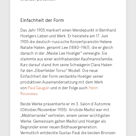
Einfachheit der Form
Das Jahr 1905 markiert einen Wendepunkt in Bernhard
Hoetgers Leben und Werk. Er heiratete am 17. Juni
1905 die deutsch-russische Konzertpianistin Helene
Natalie Haken, genannt Lee (1880–1967), die er gleich
danach in der „Maske Lee Hoetger“ verewigte. Sie
stammte aus einer wohlhabenden Kaufmannsfamilie.
Kurz darauf stand ihm seine Schwägerin Clara Haken
für den „Elberfelder Torso“ Modell. Die neue
Einfachheit der Form verdankte Hoetger seiner
produktiven Auseinandersetzung mit dem Werk
von
Paul Gauguin
und in der Folge auch
Henri
Rousseau
.
Beide Werke präsentierte er im 3. Salon d’Automne
(Oktober/November 1905). Aristide Maillol war mit
„Méditerranée“ vertreten, einem seiner wichtigsten
Werke. Gemeinsam galten Maillol und Hoetger als
Begründer einer neuen Bildhauergeneration.
Vermutlich entdeckte Gustav Pauli die beiden Bronzen