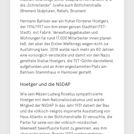
die „Schreitende“. (siehe auch Böttcherstraße
(Bremen) Skulpturen, Reliefs, Brunnen)
Hermann Bahlsen war ein früher Förderer Hoetgers,
der 1916/1917 von ihm einen ganzen Stadtteil (TET-
Stadt), mit Fabrik, Verwaltungsgebäuden und
Wohnungen für rund 17.000 Mitarbeiter:innen planen
ließ, der aber des Ersten Weltkriegs wegen nicht zur
Ausführung kam. 2018 wurde nach mehr als 80 Jahren
eine vorsorglich versteckte und damit vor den Nazis
gerettete Statue Hoetgers, die TET-Göttin darstellend,
aufgefunden und an ihren angestammten Platz am
Bahlsen-Stammhaus in Hannover gestellt.
Hoetger und die NSDAP
Wie sein Mäzen Ludwig Roselius sympathisierte
Hoetger mit dem Nationalsozialismus und wurde
Mitglied der NSDAP. In das Jahr 1931 datiert der Bau
und die völkisch-religiös inspirierte Ausstattung von
Haus Atlantis in der Böttcherstraße. Er versuchte, die
Partei für seine von der völkisch-nordischen
Ideenwelt beeinflusste Kunst zu gewinnen, was ihm
aber nicht gelang. Bereits 1933 wurden mehrere