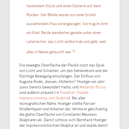
tastendem Stock und einer Guitarre auf dem
Rücken. Der Blinde wurde von einer brutal
aussehenden Frau vorangezogen. Sie trug im Arm
ein Kind. Beide wanderten gerade unter einer
Laterne her, das Licht wirkte trüb und gelb, weil
2
alles in Nebel getaucht war.“
Die bewegte Oberfläche der Plastik nutzt das Spiel
von Licht und Schatten, um den Seheindruck und die
flüchtige Bewegung einzufangen. Der Einfluss von
Auguste Rodin, dessen „Höllentor“ Hoetger ein Jahr
zuvor bereits bewundert hatte, und
Medardo Rosso
sind äußerst präsent (→
Frankfurt | Städel:
Impressionismus und Skulptur
). Bei aller
ikonografischen Nähe, Hoetger stellte Pariser
Straßentypen und Arbeiter dar, lehnte er gleichzeitig
die glatte Oberfläche von Constantin Meuniers
Skulpturen ab. Damit schloss sich Bernhard Hoetger
der impressionistischen Skulptur an und wurde damit