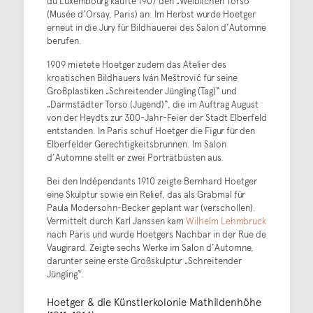
du Luxembourg kaufte 1907 den „Weiblichen Torso“
(Musée d’Orsay, Paris) an. Im Herbst wurde Hoetger
erneut in die Jury für Bildhauerei des Salon d’Automne
berufen.
1909 mietete Hoetger zudem das Atelier des
kroatischen Bildhauers Iván Meštrović für seine
Großplastiken „Schreitender Jüngling (Tag)“ und
„Darmstädter Torso (Jugend)“, die im Auftrag August
von der Heydts zur 300-Jahr-Feier der Stadt Elberfeld
entstanden. In Paris schuf Hoetger die Figur für den
Elberfelder Gerechtigkeitsbrunnen. Im Salon
d’Automne stellt er zwei Porträtbüsten aus.
Bei den Indépendants 1910 zeigte Bernhard Hoetger
eine Skulptur sowie ein Relief, das als Grabmal für
Paula Modersohn-Becker geplant war (verschollen).
Vermittelt durch Karl Janssen kam
Wilhelm Lehmbruck
nach Paris und wurde Hoetgers Nachbar in der Rue de
Vaugirard. Zeigte sechs Werke im Salon d’Automne,
darunter seine erste Großskulptur „Schreitender
Jüngling“.
Hoetger & die Künstlerkolonie Mathildenhöhe