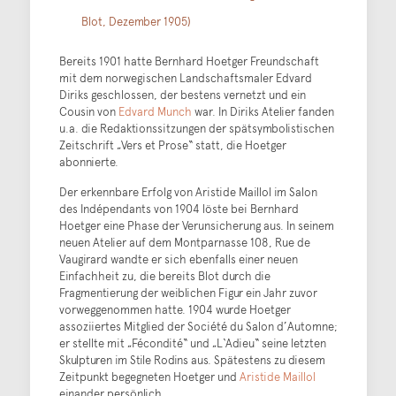
Blot, Dezember 1905)
Bereits 1901 hatte Bernhard Hoetger Freundschaft
mit dem norwegischen Landschaftsmaler Edvard
Diriks geschlossen, der bestens vernetzt und ein
Cousin von
Edvard Munch
war. In Diriks Atelier fanden
u.a. die Redaktionssitzungen der spätsymbolistischen
Zeitschrift „Vers et Prose“ statt, die Hoetger
abonnierte.
Der erkennbare Erfolg von Aristide Maillol im Salon
des Indépendants von 1904 löste bei Bernhard
Hoetger eine Phase der Verunsicherung aus. In seinem
neuen Atelier auf dem Montparnasse 108, Rue de
Vaugirard wandte er sich ebenfalls einer neuen
Einfachheit zu, die bereits Blot durch die
Fragmentierung der weiblichen Figur ein Jahr zuvor
vorweggenommen hatte. 1904 wurde Hoetger
assoziiertes Mitglied der Société du Salon d’Automne;
er stellte mit „Fécondité“ und „L‘Adieu“ seine letzten
Skulpturen im Stile Rodins aus. Spätestens zu diesem
Zeitpunkt begegneten Hoetger und
Aristide Maillol
einander persönlich.