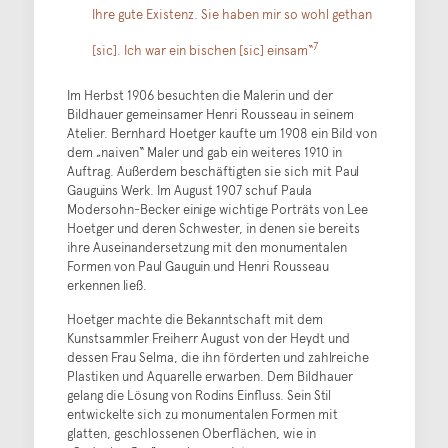
Ihre gute Existenz. Sie haben mir so wohl gethan
7
[sic]. Ich war ein bischen [sic] einsam“
Im Herbst 1906 besuchten die Malerin und der
Bildhauer gemeinsamer Henri Rousseau in seinem
Atelier. Bernhard Hoetger kaufte um 1908 ein Bild von
dem „naiven“ Maler und gab ein weiteres 1910 in
Auftrag. Außerdem beschäftigten sie sich mit Paul
Gauguins Werk. Im August 1907 schuf Paula
Modersohn-Becker einige wichtige Porträts von Lee
Hoetger und deren Schwester, in denen sie bereits
ihre Auseinandersetzung mit den monumentalen
Formen von Paul Gauguin und Henri Rousseau
erkennen ließ.
Hoetger machte die Bekanntschaft mit dem
Kunstsammler Freiherr August von der Heydt und
dessen Frau Selma, die ihn förderten und zahlreiche
Plastiken und Aquarelle erwarben. Dem Bildhauer
gelang die Lösung von Rodins Einfluss. Sein Stil
entwickelte sich zu monumentalen Formen mit
glatten, geschlossenen Oberflächen, wie in