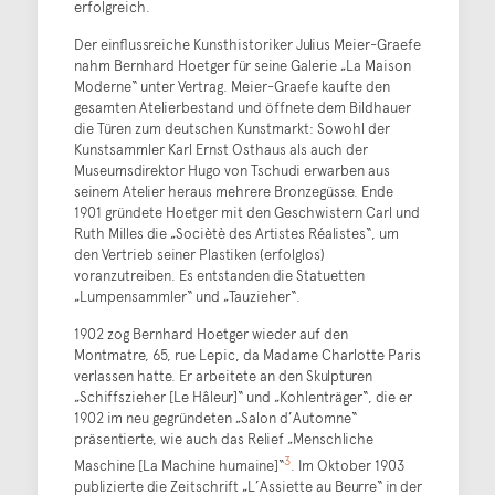
erfolgreich.
Der einflussreiche Kunsthistoriker Julius Meier-Graefe
nahm Bernhard Hoetger für seine Galerie „La Maison
Moderne“ unter Vertrag. Meier-Graefe kaufte den
gesamten Atelierbestand und öffnete dem Bildhauer
die Türen zum deutschen Kunstmarkt: Sowohl der
Kunstsammler Karl Ernst Osthaus als auch der
Museumsdirektor Hugo von Tschudi erwarben aus
seinem Atelier heraus mehrere Bronzegüsse. Ende
1901 gründete Hoetger mit den Geschwistern Carl und
Ruth Milles die „Sociètè des Artistes Réalistes“, um
den Vertrieb seiner Plastiken (erfolglos)
voranzutreiben. Es entstanden die Statuetten
„Lumpensammler“ und „Tauzieher“.
1902 zog Bernhard Hoetger wieder auf den
Montmatre, 65, rue Lepic, da Madame Charlotte Paris
verlassen hatte. Er arbeitete an den Skulpturen
„Schiffszieher [Le Hâleur]“ und „Kohlenträger“, die er
1902 im neu gegründeten „Salon d’Automne“
präsentierte, wie auch das Relief „Menschliche
3
Maschine [La Machine humaine]“
. Im Oktober 1903
publizierte die Zeitschrift „L’Assiette au Beurre“ in der