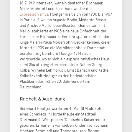
18.7.1949 Interlaken) war ein deutscher Bildhauer,
Maler, Architekt und Kunsthandwerker des
Expressionismus
. Hoetger hielt sich von 1900 bis 1907
in Paris auf, wo ihn Auguste Rodin, Medardo Rosso
und Aristide Maillol beeinflussten. Gemeinsam mit
Maillol etablierte er 1905 eine neue Einfachheit der
Form in der Bildhauerei. Ein Jahr später lernte er die
junge Malerin Paula Modersohn-Becker kennen, die er
förderte. 1909 an die Mathildenhöhe in Darmstadt
berufen, zog Bernhard Hoetger 1914 nach
Worpswede, wo er sich ein expressionistisches Haus
samt Skulpturengarten einrichtete. Neben Georg
Kolbe, Wilhelm Lehmbruck, Ernst Barlach und Käthe
Kollwitz zählt Hoetger zu den bedeutendsten
Plastikern des frühen 20. Jahrhunderts in
Deutschland.
Kindheit & Ausbildung
Bernhard Hoetger wurde am 4. Mai 1874 als Sohn
eines Schmieds in Hörde (heute ein Stadtteil
Dortmunds), Westphalen (Deutsches Kaiserreich),
geboren. Er war eins von sieben Kindern von Johann
Hoetger (Schmied) und Theodora, geb. Bohne