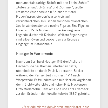
monumentale farbige Reliefs mit den Titeln „Schlaf“,
„Auferstehung“, „Frühling“ und „Sommer“, große
steinerne Vasen sowie ein Brunnen mit drei
Frauenfiguren, die den Wasserkreislauf
versinnbildlichen. In Nischen zwischen pflanzlichen
Spalierwänden stehen einzelne Figuren. Eine Figur zu
Ehren von Paula Modersohn-Becker zeigt eine
liegende Mutter mit Kleinkind. Weitere Ergänzungen
sind Silberlöwen und Leoparden aus Bronze am
Eingang zum Platanenhain.
Hoetger in Worpswede
Nachdem Bernhard Hoetger 1913 drei Ateliers in
Fischerhude bei Bremen unterhalten hatte,
übersiedelte er, durch Paula Modersohn-Becker
während der Pariser Zeit inspiriert, 1914 nach
Worpswede. Er freundete sich mit Henrich Vogeler an,
der in Sichtweite lebte und neben Fritz Mackensen,
Otto Modersohn, Hans am Ende und Fritz Overbeck
zur den Gründern der Künstlerkolonie (1889) gehörte.
„Es wurde mir mit den Jahren immer klarer, dass