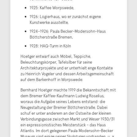
1925: Kaffee Worpswede,
1926: Logierhaus, wo er zunächst eigene
Kunstwerke ausstellte,
1924–1926: Paula Becker-Modersohn-Haus
Böttcherstraße Bremen,
1928: HAG-Turm in Köln
Hoetger entwarf auch Möbel, Teppiche,
Beleuchtungskörper, Tafelsilber für seine
Architekturprojekte und er unterhielt enge Kontakte
zu Heinrich Vogeler und dessen Arbeitsgemeinschaft
auf dem Barkenhoff in Worpswede.
Bernhard Hoetger machte 1919 die Bekanntschaft mit
dem Bremer Kaffee-Kaufmann Ludwig Roselius,
woraus die Aufgabe seines Lebens entstand: die
Neugestaltung der Bremer Böttcherstraße. Dabei
schuf er unter anderem an der Ostseite der kleinen
Verbindungsgasse zwischen Markt und Weser 1930/31
ein expressionistisches Meisterstück – das Haus
Atlantis. Im dort gelegenen Paula Modersohn-Becker
Museum sind einige seiner Skulpturen vorhanden, u. a.