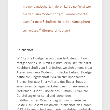
in einer Landschaft, in deren Luft eine Kunst wie
die der Paula Modersohn groß werden konnte,
auch für mein Schaffen die rechte Atmosphäre
9
sein müsse.“
(Bernhard Hoetger)
Brunnenhof
1914 kaufte Hoetger in Worpswede-Ostendorf ein
reetgedecktes Haus mit Grundstück in unmittelbarer
Nachbarschaft zum Brünjeshof, wo sich ehemals das
Atelier von Paula Modersohn-Becker befand. Hoetger
baute die Liegenschaft 1914/15 zum imposanten
Brunnenhof aus: Er erweiterte das Bauernhaus um
einen zweistöckigen Backsteinbaumit flankierenden
Tortürmen. „Licht – Bonze des Humors“ (1914), die
Darstellung eines schallend lachenden,
buddhistischen Mönchs, begrüßt noch heute die
Gäste. Das Gesamtkunstwerk Brunnenhof, das leider
1923 abbrannte, bestach durch die Verbindung lokaler