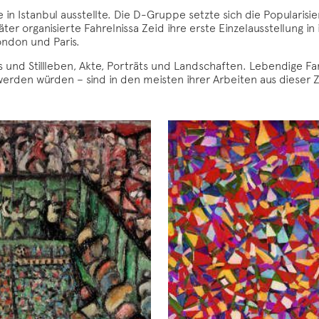
e in Istanbul ausstellte. Die D-Gruppe setzte sich die Popularis
ter organisierte Fahrelnissa Zeid ihre erste Einzelausstellung i
London und Paris.
rs und Stillleben, Akte, Porträts und Landschaften. Lebendige F
 werden würden – sind in den meisten ihrer Arbeiten aus dieser Z