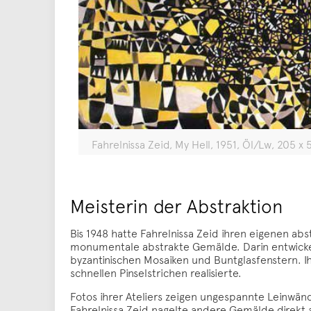
Fahrelnissa Zeid, My Hell, 1951, Öl/Lw, 205 
Meisterin der Abstraktion
Bis 1948 hatte Fahrelnissa Zeid ihren eigenen abs
monumentale abstrakte Gemälde. Darin entwickelte
byzantinischen Mosaiken und Buntglasfenstern. Ih
schnellen Pinselstrichen realisierte.
Fotos ihrer Ateliers zeigen ungespannte Leinwän
Fahrelnissa Zeid nagelte andere Gemälde direkt 