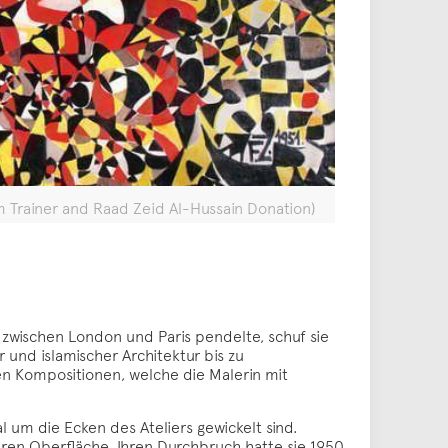
im Trainer and Raad Zeid Al-Hussain Donation)
e zwischen London und Paris pendelte, schuf sie
 und islamischer Architektur bis zu
en Kompositionen, welche die Malerin mit
um die Ecken des Ateliers gewickelt sind.
aren Oberfläche. Ihren Durchbruch hatte sie 1950