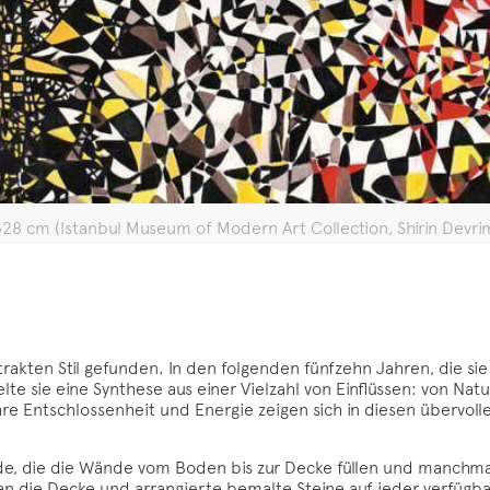
x 528 cm (Istanbul Museum of Modern Art Collection, Shirin Devr
trakten Stil gefunden. In den folgenden fünfzehn Jahren, die si
 sie eine Synthese aus einer Vielzahl von Einflüssen: von Natur
re Entschlossenheit und Energie zeigen sich in diesen übervoll
de, die die Wände vom Boden bis zur Decke füllen und manchmal 
an die Decke und arrangierte bemalte Steine auf jeder verfügb