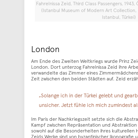
Fahrelnissa Zeid, Third Class Passengers, 1943,
(Istanbul Museum of Modern Art Collection,
Istanbul, Türkei)
London
Am Ende des Zweiten Weltkriegs wurde Prinz Zeid
London. Dort unterzog Fahrelnissa Zeid ihre Arbe
verwandelte das Zimmer eines Zimmermädchens in de
Zeit zwischen den beiden Städten auf. Zeid erzähl
„Solange ich in der Türkei gelebt und gearb
unsicher. Jetzt fühle ich mich zumindest al
Im Paris der Nachkriegszeit setzte sich die Abst
Kampf zwischen Repräsentation und Abstraktio
sowohl auf die Besonderheiten ihres kulturellen 
Zeids Werke sind von byzantinischer Ikonografie