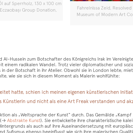
 Öl auf Sperrholz, 130 x 100 cm
Fahrelnissa Zeid, Resolved
 Eczacıbaşı Group Donation,
Museum of Modern Art Colle
 Al-Hussein zum Botschafter des Königreichs Irak im Vereinigt
it einem radikalen Wandel. Trotz vieler diplomatischer und sozi
r Botschaft in ihr Atelier. Obwohl sie in London lebte, mietete 
te, wie sie sich in diesem Moment als Malerin wohlfühlte:
eitet hatte, schien ich meinen eigenen künstlerischen Initiat
s Künstlerin und nicht als eine Art Freak verstanden und akz
raktion als „Weltsprache der Kunst“ durch. Das Gemälde „Kampf 
n (→
Abstrakte Kunst
). Sie entwickelte ihre charakteristische ka
Hintergrunds als auch auf ihre Auseinandersetzung mit europäis
 und Sufismus ebenso beeinflusst wie sich ihre malerischen Qua