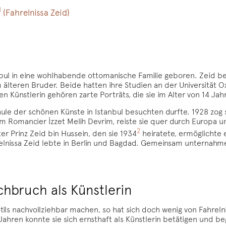
1
(Fahrelnissa Zeid)
anbul in eine wohlhabende ottomanische Familie geboren. Zeid b
 älteren Bruder. Beide hatten ihre Studien an der Universität
 Künstlerin gehören zarte Porträts, die sie im Alter von 14 Jah
hule der schönen Künste in Istanbul besuchten durfte. 1928 zog 
Romancier İzzet Melih Devrim, reiste sie quer durch Europa 
2
er Prinz Zeid bin Hussein, den sie 1934
heiratete, ermöglichte e
elnissa Zeid lebte in Berlin und Bagdad. Gemeinsam unternahme
chbruch als Künstlerin
ils nachvollziehbar machen, so hat sich doch wenig von Fahreln
 Jahren konnte sie sich ernsthaft als Künstlerin betätigen und b