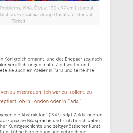
 Problems, 1948, Öl/Lw, 130 x 97 cm (Istanbul
ction, Eczacıbaşı Group Donation, Istanbul,
Türkei)
en Königreich ernannt, und das Ehepaar zog nach
aler Verpflichtungen malte Zeid weiter und
sie auch ein Atelier in Paris und teilte ihre
iven zu misstrauen. Ich war zu isoliert, zu
eptiert, ob in London oder in Paris.“
gegen die Abstraktion“ (1947) zeigt Zeids inneren
leidoskopische Bildsprache und stützte sich dabei
cher Kunstgeschichte und zeitgenössischer Kunst.
litäten, kühne Farbgebung und gebrochene