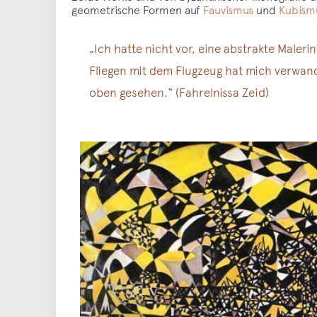
geometrische Formen auf
Fauvismus
und
Kubism
„Ich hatte nicht vor, eine abstrakte Maler
Fliegen mit dem Flugzeug hat mich verwande
oben gesehen.“ (Fahrelnissa Zeid)