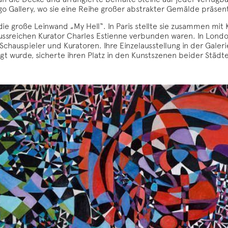
o Gallery, wo sie eine Reihe großer abstrakter Gemälde präsent
die große Leinwand „My Hell“. In Paris stellte sie zusammen mit K
ssreichen Kurator Charles Estienne verbunden waren. In London 
 Schauspieler und Kuratoren. Ihre Einzelausstellung in der Galeri
t wurde, sicherte ihren Platz in den Kunstszenen beider Städte