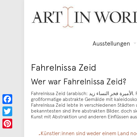
Ausstellungen
Fahrelnissa Zeid
Wer war Fahrelnissa Zeid?
Fahrelnissa Zeid (arabisch: الأميرة فخر النساء زيد‎, Fakhr un-nisa oder Fahr-El-Nissa; 7.1.1901–5.9.1991) war eine türkische Malerin der Moderne, die für
großformatige abstrakte Gemälde mit kaleidoskop
Fahrelnissa Zeid lebte in verschiedenen Städten 
Facebook
bekanntesten sind ihre abstrakten Bilder, doch s
Kunst mit Abstraktion und anderen Einflüssen aus
Twitter
„Künstler:innen sind weder einem Land noc
Pinterest