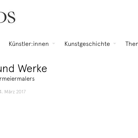
Künstler:innen
Kunstgeschichte
The
 und Werke
dermeiermalers
4. März 2017