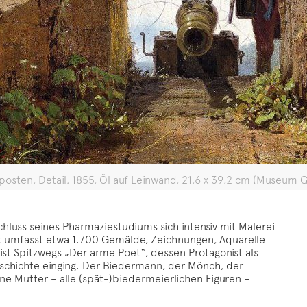
osten, Detail, 1855, Öl auf Leinwand, 21,6 x 39,2 cm (Museum Ge
luss seines Pharmaziestudiums sich intensiv mit Malerei
k umfasst etwa 1.700 Gemälde, Zeichnungen, Aquarelle
ist Spitzwegs „Der arme Poet“, dessen Protagonist als
schichte einging. Der Biedermann, der Mönch, der
ne Mutter – alle (spät-)biedermeierlichen Figuren –