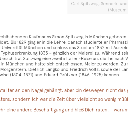
Carl Spitzweg, Sennerin und
(Museum G
 wohlhabenden Kaufmanns Simon Spitzweg in München geboren. 
t. Bis 1829 ging er in die Lehre, danach studierte er Pharmazie 
 Universität München und schloss das Studium 1832 mit Auszeic
n Typhuserkrankung 1833 – gänzlich der Malerei zu. Während se
anach trat Spitzweg eine zweite Italien-Reise an, die ihn nach 
n in München und hatte sich entschlossen, Maler zu werden. Zu 
n Morgenstern, Dietrich Langko und Friedrich Voltz, sowie der L
chwind (1804–1871) und Eduard Grützner (1846–1925) kennen.
totaliter an den Nagel gehängt, aber bin deswegen nicht da
tens, sondern ich war die Zeit über vielleicht so wenig müß
hr eine andere Beschäftigung und hieß Dich raten. – warum 