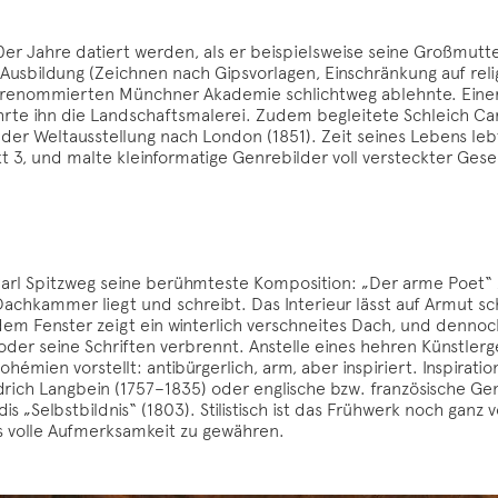
er Jahre datiert werden, als er beispielsweise seine Großmutte
 Ausbildung (Zeichnen nach Gipsvorlagen, Einschränkung auf rel
 renommierten Münchner Akademie schlichtweg ablehnte. Einer
ehrte ihn die Landschaftsmalerei. Zudem begleitete Schleich Car
d der Weltausstellung nach London (1851). Zeit seines Lebens leb
3, und malte kleinformatige Genrebilder voll versteckter Gesell
arl Spitzweg seine berühmteste Komposition: „Der arme Poet“ zei
Dachkammer liegt und schreibt. Das Interieur lässt auf Armut sc
em Fenster zeigt ein winterlich verschneites Dach, und dennoc
t, oder seine Schriften verbrennt. Anstelle eines hehren Künstler
émien vorstellt: antibürgerlich, arm, aber inspiriert. Inspirati
rich Langbein (1757–1835) oder englische bzw. französische Ge
 „Selbstbildnis“ (1803). Stilistisch ist das Frühwerk noch ganz
s volle Aufmerksamkeit zu gewähren.