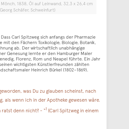
 Mönch, 1838, Öl auf Leinwand, 32,3 x 26,4 cm
eorg Schäfer, Schweinfurt)
Dass Carl Spitzweg sich anfangs der Pharmazie
mit den Fächern Toxikologie, Biologie, Botanik,
hnung ab. Der wirtschaftlich unabhängige
iner Genesung lernte er den Hamburger Maler
Venedig, Florenz, Rom und Neapel führte. Ein Jahr
seinen wichtigsten Künstlerfreunden zählten
andschaftsmaler Heinrich Bürkel (1802–1869).
s geworden, was Du zu glauben scheinst, nach
ig, als wenn ich in der Apotheke gewesen wäre.
1
ratst denn nicht? - “
(Carl Spitzweg in einem