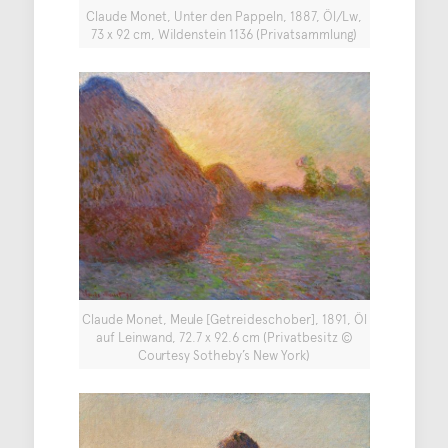
Claude Monet, Unter den Pappeln, 1887, Öl/Lw,
73 x 92 cm, Wildenstein 1136 (Privatsammlung)
Claude Monet, Meule [Getreideschober], 1891, Öl
auf Leinwand, 72.7 x 92.6 cm (Privatbesitz ©
Courtesy Sotheby’s New York)