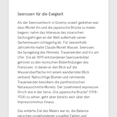
Seerosen für die Ewigkeit
Als der Seerosenteich in Giverny soweit gediehen war,
dass Monet ihn und die japanische Brücke zu malen
begann, nahm das Interesse des inzwischen
Sechzigjährigen an der Welt außerhalb seiner
Gartenmauern schlagartig ab. Für zweieinhalb
Jahrzehnte malte Claude Monet Wasser, Seerosen,
die Spiegelung des Himmels, Trauerweiden und Iris am
Ufer. Die ab 1899 entstandenen Seerosenbilder
gehören zu den ikonischen Bilderfindungen des
Franzosen, in denen er den Blick auf die
Wasseroberfläche mit einem wandernden Blick
verband. Nahsichtige Blumen und rahmende
Trauerweiden bevölkern die pantheistischen
Naturausschnitte Monets. Der zunehmend expressive
Strich wie in der Serie „Die japanische Brücke“ (1918–
1924) zu sehen, geht aber bereits weit über den
Impressionismus hinaus.
Das erklärte Ziel des Malers war es, die Balance
zwischen vorgefundenen visuellen Fakten und