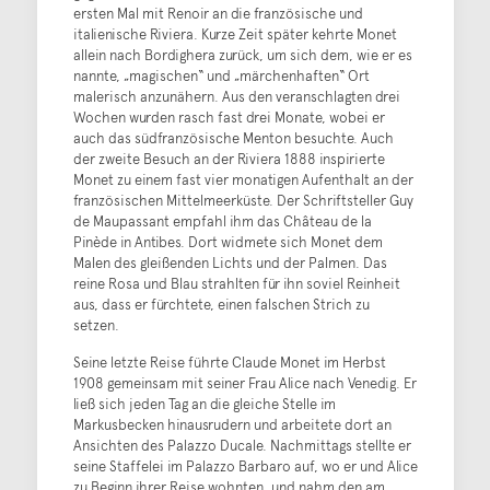
ersten Mal mit Renoir an die französische und
italienische Riviera. Kurze Zeit später kehrte Monet
allein nach Bordighera zurück, um sich dem, wie er es
nannte, „magischen“ und „märchenhaften“ Ort
malerisch anzunähern. Aus den veranschlagten drei
Wochen wurden rasch fast drei Monate, wobei er
auch das südfranzösische Menton besuchte. Auch
der zweite Besuch an der Riviera 1888 inspirierte
Monet zu einem fast vier monatigen Aufenthalt an der
französischen Mittelmeerküste. Der Schriftsteller Guy
de Maupassant empfahl ihm das Château de la
Pinède in Antibes. Dort widmete sich Monet dem
Malen des gleißenden Lichts und der Palmen. Das
reine Rosa und Blau strahlten für ihn soviel Reinheit
aus, dass er fürchtete, einen falschen Strich zu
setzen.
Seine letzte Reise führte Claude Monet im Herbst
1908 gemeinsam mit seiner Frau Alice nach Venedig. Er
ließ sich jeden Tag an die gleiche Stelle im
Markusbecken hinausrudern und arbeitete dort an
Ansichten des Palazzo Ducale. Nachmittags stellte er
seine Staffelei im Palazzo Barbaro auf, wo er und Alice
zu Beginn ihrer Reise wohnten, und nahm den am