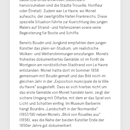
hervorzuheben sind die Städte Trouville, Honfleur
oder Étretat). Zudem war Le Havre, wo Monet
aufwuchs, der zweitgrößte Hafen Frankreichs. Diese
spezielle Situation führte zur Ausrichtung des jungen
Malers auf Strand- und Hafenszenen sowie seine
Begeisterung für Boote und Schiffe.
Bereits Boudin und Jongkind empfahlen dem jungen
Künstler das plein-air-Studium, um realistische
Wolken- und Wetterstimmungen einzufangen. Monets
frühestes dokumentiertes Gemälde ist im Forêt de
Montgeon am nordöstlichen Stadtrand von Le Havre
entstanden. Monet hatte dort im Sommer 1858
gemeinsam mit Boudin gemalt und das Bild noch im
gleichen Jahr in der „Exposition municipale de la Ville
du Havre“ ausgestellt. Dass es sich hierbei nicht um
das erste Gemälde von Monet handeln kann, zeigt der
sichere Umgang mit Ölfarbe, mit dem er das Spiel von
Licht und Schatten einfing. Im Museum Barberini
hängt Bourdins „Landschaft in der Normandie“
(1857/58) neben Monets „Blick von Rouelles aus“
(1858), was die Nähe der beiden Künstler Ende der
1850er Jahre gut dokumentiert.