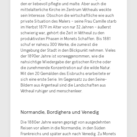
den er liebevoll pflegte und malte. Aber auch die
mittelalterliche Kirche im Zentrum Vétheuils weckte
sein Interesse. Obschon die wirtschaftliche wie auch
private Situation des Malers – seine Frau Camille starb
im Herbst 1879 im Alter von nur 32 Jahren – äußerst
schwierig war, gehört die Zeit in Vétheuil zu den
produktivsten Phasen in Monets Schaffen. Bis 1881
schuf er nahezu 300 Werke, die zumeist die
Umgebung der Stadt in den Blickpunkt nehmen. Vieles
der 1890er Jahre ist vorweggenommen, wie die
nahsichtige Wiedergabe der gotischen Kirche oder
die zunehmende Konzentration auf die wilde Natur.
Mit den 20 Gemälden des Eisbruchs erarbeitete er
sich eine erste Serie. Im Gegensatz zu den Seine-
Bildern aus Argenteuil sind die Landschaften aus
Vétheuil ruhiger und menschenleer.
Normandie, Bordighera und Venedig
Die 1880er Jahre waren geprägt von ausgedehnten
Reisen vor allem in die Normandie, in den Süden
Frankreichs und später auch nach Venedig. Zu Monets