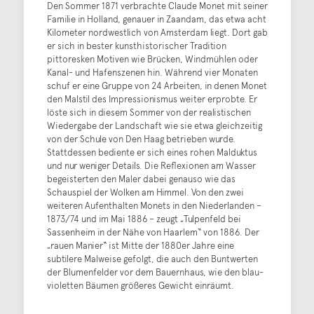
Den Sommer 1871 verbrachte Claude Monet mit seiner
Familie in Holland, genauer in Zaandam, das etwa acht
Kilometer nordwestlich von Amsterdam liegt. Dort gab
er sich in bester kunsthistorischer Tradition
pittoresken Motiven wie Brücken, Windmühlen oder
Kanal- und Hafenszenen hin. Während vier Monaten
schuf er eine Gruppe von 24 Arbeiten, in denen Monet
den Malstil des Impressionismus weiter erprobte. Er
löste sich in diesem Sommer von der realistischen
Wiedergabe der Landschaft wie sie etwa gleichzeitig
von der Schule von Den Haag betrieben wurde.
Stattdessen bediente er sich eines rohen Malduktus
und nur weniger Details. Die Reflexionen am Wasser
begeisterten den Maler dabei genauso wie das
Schauspiel der Wolken am Himmel. Von den zwei
weiteren Aufenthalten Monets in den Niederlanden –
1873/74 und im Mai 1886 – zeugt „Tulpenfeld bei
Sassenheim in der Nähe von Haarlem“ von 1886. Der
„rauen Manier“ ist Mitte der 1880er Jahre eine
subtilere Malweise gefolgt, die auch den Buntwerten
der Blumenfelder vor dem Bauernhaus, wie den blau-
violetten Bäumen größeres Gewicht einräumt.