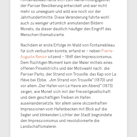
der Pariser Bevölkerung entwickelt und war nicht
mehr so unwegsam und wild wie noch vor der
Jahrhundertmitte. Diese Veränderung führte wohl
auch zu weniger urtümlich anmutenden Bildern
Monets, da dieser deutlich häufiger den Eingriff des
Menschen thematisierte.
Nachdem er erste Erfolge im Wald von Fontainebleau
für sich verbuchen konnte, erfand er – neben
Pierre-
Auguste Renoir
sitzend – 1869 den Impressionismus.
Dem flüchtigen Moment kam der Maler mittels eines
offenen Pinselstrichs und der Motivwahl nach: die
Pariser Parks, der Strand von Trouville, das Kap von La
Hève bei Ebbe. „Am Strand von Trouville“ (1870) und
vor allem „Der Hafen von Le Havre am Abend“ (1873)
zeigen, wie Monet sich mit der Freizeitgesellschaft
und dem geschäftigen Treiben im Hafen
auseinandersetzte. Vor allem seine skizzenhaften
Impressionen vom Hafenbecken mit Blick auf die
Segler und blinkenden Lichter der Stadt begründete
den Impressionismus und revolutionierte die
Landschaftsmalerei.