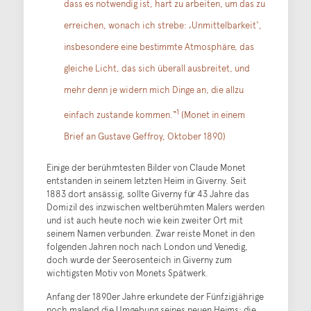
dass es notwendig ist, hart zu arbeiten, um das zu
erreichen, wonach ich strebe: ‚Unmittelbarkeit‘,
insbesondere eine bestimmte Atmosphäre, das
gleiche Licht, das sich überall ausbreitet, und
mehr denn je widern mich Dinge an, die allzu
1
einfach zustande kommen.“
(Monet in einem
Brief an Gustave Geffroy, Oktober 1890)
Einige der berühmtesten Bilder von Claude Monet
entstanden in seinem letzten Heim in Giverny. Seit
1883 dort ansässig, sollte Giverny für 43 Jahre das
Domizil des inzwischen weltberühmten Malers werden
und ist auch heute noch wie kein zweiter Ort mit
seinem Namen verbunden. Zwar reiste Monet in den
folgenden Jahren noch nach London und Venedig,
doch wurde der Seerosenteich in Giverny zum
wichtigsten Motiv von Monets Spätwerk.
Anfang der 1890er Jahre erkundete der Fünfzigjährige
noch malend die Umgebung seines neuen Heims: die