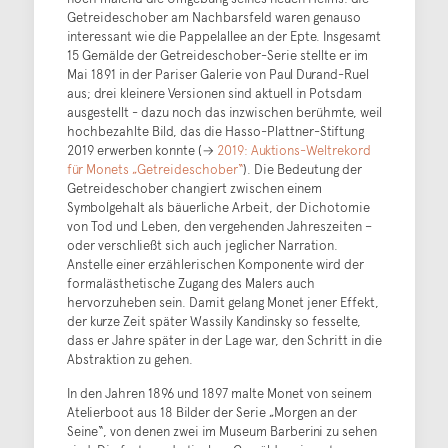
Getreideschober am Nachbarsfeld waren genauso
interessant wie die Pappelallee an der Epte. Insgesamt
15 Gemälde der Getreideschober-Serie stellte er im
Mai 1891 in der Pariser Galerie von Paul Durand-Ruel
aus; drei kleinere Versionen sind aktuell in Potsdam
ausgestellt - dazu noch das inzwischen berühmte, weil
hochbezahlte Bild, das die Hasso-Plattner-Stiftung
2019 erwerben konnte (→
2019: Auktions-Weltrekord
für Monets „Getreideschober“
). Die Bedeutung der
Getreideschober changiert zwischen einem
Symbolgehalt als bäuerliche Arbeit, der Dichotomie
von Tod und Leben, den vergehenden Jahreszeiten –
oder verschließt sich auch jeglicher Narration.
Anstelle einer erzählerischen Komponente wird der
formalästhetische Zugang des Malers auch
hervorzuheben sein. Damit gelang Monet jener Effekt,
der kurze Zeit später Wassily Kandinsky so fesselte,
dass er Jahre später in der Lage war, den Schritt in die
Abstraktion zu gehen.
In den Jahren 1896 und 1897 malte Monet von seinem
Atelierboot aus 18 Bilder der Serie „Morgen an der
Seine“, von denen zwei im Museum Barberini zu sehen