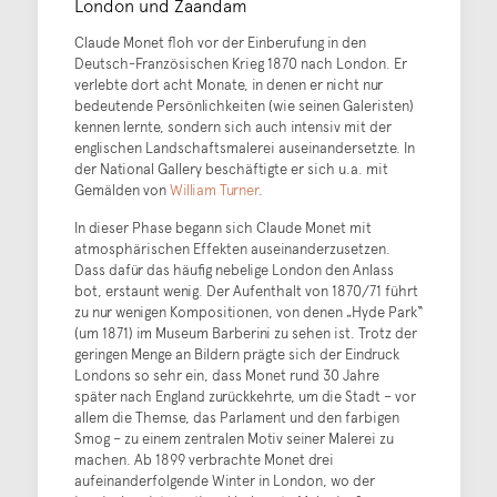
London und Zaandam
Claude Monet floh vor der Einberufung in den
Deutsch-Französischen Krieg 1870 nach London. Er
verlebte dort acht Monate, in denen er nicht nur
bedeutende Persönlichkeiten (wie seinen Galeristen)
kennen lernte, sondern sich auch intensiv mit der
englischen Landschaftsmalerei auseinandersetzte. In
der National Gallery beschäftigte er sich u.a. mit
Gemälden von
William Turner
.
In dieser Phase begann sich Claude Monet mit
atmosphärischen Effekten auseinanderzusetzen.
Dass dafür das häufig nebelige London den Anlass
bot, erstaunt wenig. Der Aufenthalt von 1870/71 führt
zu nur wenigen Kompositionen, von denen „Hyde Park“
(um 1871) im Museum Barberini zu sehen ist. Trotz der
geringen Menge an Bildern prägte sich der Eindruck
Londons so sehr ein, dass Monet rund 30 Jahre
später nach England zurückkehrte, um die Stadt – vor
allem die Themse, das Parlament und den farbigen
Smog – zu einem zentralen Motiv seiner Malerei zu
machen. Ab 1899 verbrachte Monet drei
aufeinanderfolgende Winter in London, wo der