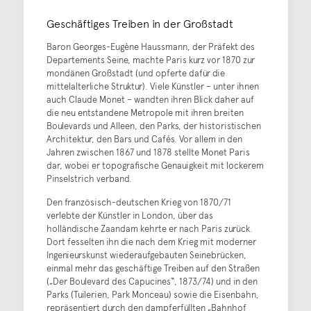
Geschäftiges Treiben in der Großstadt
Baron Georges-Eugène Haussmann, der Präfekt des
Departements Seine, machte Paris kurz vor 1870 zur
mondänen Großstadt (und opferte dafür die
mittelalterliche Struktur). Viele Künstler – unter ihnen
auch Claude Monet – wandten ihren Blick daher auf
die neu entstandene Metropole mit ihren breiten
Boulevards und Alleen, den Parks, der historistischen
Architektur, den Bars und Cafés. Vor allem in den
Jahren zwischen 1867 und 1878 stellte Monet Paris
dar, wobei er topografische Genauigkeit mit lockerem
Pinselstrich verband.
Den französisch-deutschen Krieg von 1870/71
verlebte der Künstler in London, über das
holländische Zaandam kehrte er nach Paris zurück.
Dort fesselten ihn die nach dem Krieg mit moderner
Ingenieurskunst wiederaufgebauten Seinebrücken,
einmal mehr das geschäftige Treiben auf den Straßen
(„Der Boulevard des Capucines“, 1873/74) und in den
Parks (Tuilerien, Park Monceau) sowie die Eisenbahn,
repräsentiert durch den dampferfüllten „Bahnhof