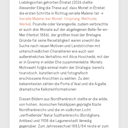
Lieblingsorten gehörten Étretat (2026 stellte
Alexander Eiling die These auf, dass Monet in Étretat
die ersten Schritte in Richtug serielle Malerei tat →
Serielle Malerei bei Monet: Ursprung, Methode,
Werke
), Pourville oder Varengeville, zudem verbrachte
er auch drei Monate auf der abgelegenen Belle-Île-en-
Mer (Herbst 1886), der größten Insel der Bretagne.
Gründe für seine Reisetätigkeit waren sowohl die
Suche nach neuen Motiven und Landstrichen mit
unterschiedlichen Charakteren wie auch sein
außereheliches Verhältnis mit Alice Hoschedé, mit der
er in Giverny in wilder Ehe zusammenlebte. Monets
Motivwahl folgte einmal mehr der Strategie, bereits
touristisch, künstlerisch und fotografisch
erschlossene Ansichten zu wählen. Zu den
bekanntesten zählen die Porte d’Aval und die Aiguille,
dramatische Kalksteinformationen
Diesen Bildern aus Nordfrankreich stellte er die wilde,
von hohen, ikonischen Felsklippen geprägte Küste
Nordfrankreichs und die im südlichen Licht
„verfließende“ Natur Südfrankreichs (Bordighera,
Antibes) und 1908 die Lagunenstadt Venedig
gegenüber. Zum Jahreswechsel 1883/84 reiste er zum