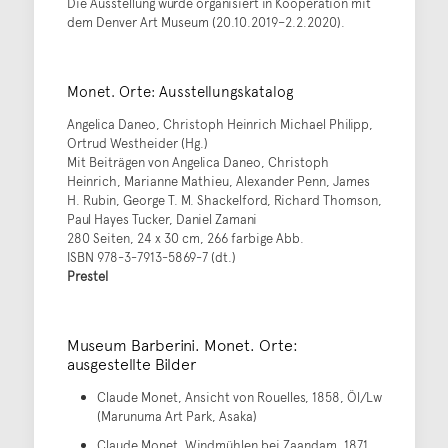
Die Ausstellung wurde organisiert in Kooperation mit
dem Denver Art Museum (20.10.2019–2.2.2020).
Monet. Orte: Ausstellungskatalog
Angelica Daneo, Christoph Heinrich Michael Philipp,
Ortrud Westheider (Hg.)
Mit Beiträgen von Angelica Daneo, Christoph
Heinrich, Marianne Mathieu, Alexander Penn, James
H. Rubin, George T. M. Shackelford, Richard Thomson,
Paul Hayes Tucker, Daniel Zamani
280 Seiten, 24 x 30 cm, 266 farbige Abb.
ISBN 978-3-7913-5869-7 (dt.)
Prestel
Museum Barberini. Monet. Orte:
ausgestellte Bilder
Claude Monet, Ansicht von Rouelles, 1858, Öl/Lw
(Marunuma Art Park, Asaka)
Claude Monet, Windmühlen bei Zaandam, 1871,