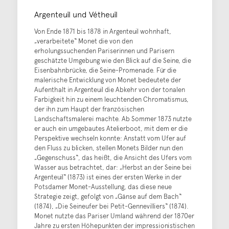
Argenteuil und Vétheuil
Von Ende 1871 bis 1878 in Argenteuil wohnhaft,
„verarbeitete“ Monet die von den
erholungssuchenden Pariserinnen und Parisern
geschätzte Umgebung wie den Blick auf die Seine, die
Eisenbahnbrücke, die Seine-Promenade. Für die
malerische Entwicklung von Monet bedeutete der
Aufenthalt in Argenteuil die Abkehr von der tonalen
Farbigkeit hin zu einem leuchtenden Chromatismus,
der ihn zum Haupt der französischen
Landschaftsmalerei machte. Ab Sommer 1873 nutzte
er auch ein umgebautes Atelierboot, mit dem er die
Perspektive wechseln konnte: Anstatt vom Ufer auf
den Fluss zu blicken, stellen Monets Bilder nun den
„Gegenschuss“, das heißt, die Ansicht des Ufers vom
Wasser aus betrachtet, dar: „Herbst an der Seine bei
Argenteuil“ (1873) ist eines der ersten Werke in der
Potsdamer Monet-Ausstellung, das diese neue
Strategie zeigt, gefolgt von „Gänse auf dem Bach“
(1874), „Die Seineufer bei Petit-Gennevilliers“ (1874).
Monet nutzte das Pariser Umland während der 1870er
Jahre zu ersten Höhepunkten der impressionistischen