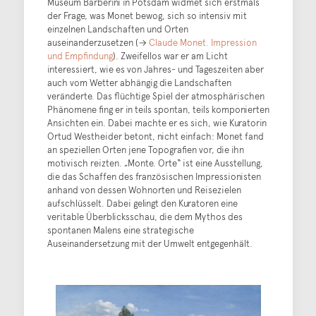
Museum Barberini in Potsdam widmet sich erstmals
der Frage, was Monet bewog, sich so intensiv mit
einzelnen Landschaften und Orten
auseinanderzusetzen (→
Claude Monet. Impression
und Empfindung
). Zweifellos war er am Licht
interessiert, wie es von Jahres- und Tageszeiten aber
auch vom Wetter abhängig die Landschaften
veränderte. Das flüchtige Spiel der atmosphärischen
Phänomene fing er in teils spontan, teils komponierten
Ansichten ein. Dabei machte er es sich, wie Kuratorin
Ortud Westheider betont, nicht einfach: Monet fand
an speziellen Orten jene Topografien vor, die ihn
motivisch reizten. „Monte. Orte“ ist eine Ausstellung,
die das Schaffen des französischen Impressionisten
anhand von dessen Wohnorten und Reisezielen
aufschlüsselt. Dabei gelingt den Kuratoren eine
veritable Überblicksschau, die dem Mythos des
spontanen Malens eine strategische
Auseinandersetzung mit der Umwelt entgegenhält.