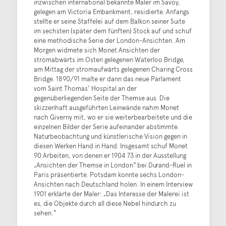
inzwischen international bekannte Maler im Savoy,
gelegen am Victoria Embankment, residierte. Anfangs
stellte er seine Staffelei auf dem Balkon seiner Suite
im sechsten (später dem fünften) Stock auf und schuf
eine methodische Serie der London-Ansichten. Am
Morgen widmete sich Monet Ansichten der
stromabwärts im Osten gelegenen Waterloo Bridge,
am Mittag der stromaufwärts gelegenen Charing Cross
Bridge. 1890/91 malte er dann das neue Parlament
vom Saint Thomas’ Hospital an der
gegenüberliegenden Seite der Themse aus. Die
skizzenhaft ausgeführten Leinwände nahm Monet
nach Giverny mit, wo er sie weiterbearbeitete und die
einzelnen Bilder der Serie aufeinander abstimmte.
Naturbeobachtung und künstlerische Vision gegen in
diesen Werken Hand in Hand. Insgesamt schuf Monet
90 Arbeiten, von denen er 1904 73 in der Ausstellung
„Ansichten der Themse in London“ bei Durand-Ruel in
Paris präsentierte. Potsdam konnte sechs London-
Ansichten nach Deutschland holen. In einem Interview
1901 erklärte der Maler: „Das Interesse der Malerei ist
es, die Objekte durch all diese Nebel hindurch zu
sehen.“