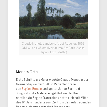
Claude Monet, Landschaft bei Rouelles, 1858,
Öl/Lw, 46 x 65 cm (Marunuma Art Park, Asaka,
Japan, Foto: detto)
Monets Orte
Erste Schritte als Maler machte Claude Monet in der
Normandie, wo der 1840 in Paris Geborene
von
Eugène Boudin
und später Johan Barthold
Jongkind in die Malerei eingeführt wurde. Die
nördlichste Region Frankreichs hatte sich seit Mitte
des 19. Jahrhunderts zum Zentrum des aufstrebenden
Bädertourismus entwickelt (besonders