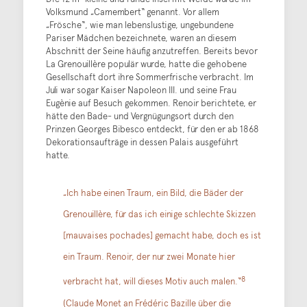
Volksmund „Camembert“ genannt. Vor allem
„Frösche“, wie man lebenslustige, ungebundene
Pariser Mädchen bezeichnete, waren an diesem
Abschnitt der Seine häufig anzutreffen. Bereits bevor
La Grenouillère populär wurde, hatte die gehobene
Gesellschaft dort ihre Sommerfrische verbracht. Im
Juli war sogar Kaiser Napoleon III. und seine Frau
Eugènie auf Besuch gekommen. Renoir berichtete, er
hätte den Bade- und Vergnügungsort durch den
Prinzen Georges Bibesco entdeckt, für den er ab 1868
Dekorationsaufträge in dessen Palais ausgeführt
hatte.
„Ich habe einen Traum, ein Bild, die Bäder der
Grenouillère, für das ich einige schlechte Skizzen
[mauvaises pochades] gemacht habe, doch es ist
ein Traum. Renoir, der nur zwei Monate hier
8
verbracht hat, will dieses Motiv auch malen.“
(Claude Monet an Frédéric Bazille über die