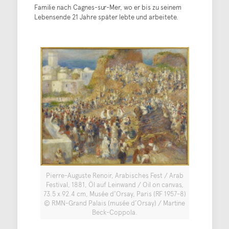
Familie nach Cagnes-sur-Mer, wo er bis zu seinem
Lebensende 21 Jahre später lebte und arbeitete.
Pierre-Auguste Renoir, Arabisches Fest / Arab
Festival, 1881, Öl auf Leinwand / Oil on canvas,
73.5 x 92.4 cm, Musée d’Orsay, Paris (RF 1957-8)
© RMN-Grand Palais (musée d’Orsay) / Martine
Beck-Coppola.