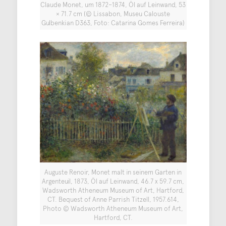
Claude Monet, um 1872–1874, Öl auf Leinwand, 53
× 71.7 cm (© Lissabon, Museu Calouste
Gulbenkian D363, Foto: Catarina Gomes Ferreira)
Auguste Renoir, Monet malt in seinem Garten in
Argenteuil, 1873, Öl auf Leinwand, 46.7 x 59.7 cm,
Wadsworth Atheneum Museum of Art, Hartford,
CT. Bequest of Anne Parrish Titzell, 1957.614,
Photo © Wadsworth Atheneum Museum of Art,
Hartford, CT.