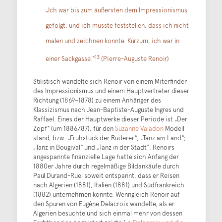
„Ich war bis zum äußersten dem Impressionismus
gefolgt, und ich musste feststellen, dass ich nicht
malen und zeichnen konnte. Kurzum, ich war in
13
einer Sackgasse.“
(Pierre-Auguste Renoir)
Stilistisch wandelte sich Renoir von einem Miterfinder
des Impressionismus und einem Hauptvertreter dieser
Richtung (1869–1878) zu einem Anhänger des
Klassizismus nach Jean-Baptiste-Auguste Ingres und
Raffael. Eines der Hauptwerke dieser Periode ist „Der
Zopf“ (um 1886/87), für den
Suzanne Valadon
Modell
stand, bzw. „Frühstück der Ruderer“, „Tanz am Land“;
„Tanz in Bougival“ und „Tanz in der Stadt“. Renoirs
angespannte finanzielle Lage hatte sich Anfang der
1880er Jahre durch regelmäßige Bildankäufe durch
Paul Durand-Ruel soweit entspannt, dass er Reisen
nach Algerien (1881), Italien (1881) und Südfrankreich
(1882) unternehmen konnte. Wenngleich Renoir auf
den Spuren von Eugène Delacroix wandelte, als er
Algerien besuchte und sich einmal mehr von dessen