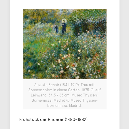
Auguste Renoir (1841–1919), Frau mit
Sonnenschirm in einem Garten, 1875, Öl auf
Leinwand, 54,5 x 65 cm, Museo Thyssen-
Bornemisza, Madrid © Museo Thyssen-
Bornemisza, Madrid.
Frühstück der Ruderer (1880–1882)