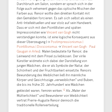
Durchbruch am Salon, sondern er sprach sich in der
Folge auch vehement gegen das optische Mischen der
Farben aus. Renoir wollte den direkten Kontakt mit
den Gemälden forcieren. Es sah sich selbst als einen
Anti-Intellektuellen und war stolz auf sein Handwerk.
Dass er sich mit den Pointillisten und späten
Impressionisten wie
Vincent van Gogh
nicht
verständigen konnte, ist eine logische Konsequenz aus
dieser Überzeugung (→
Postimpressionismus |
Pointillismus | Divisionismus
→
Vincent van Gogh : Paul
Gauguin in Arles
). Malen bedeutete für Renoir, die
Leinwand mit dem Pinsel zu liebkosen. Der virile
Künstler widmete sich dabei der Darstellung von
jungen Mädchen, die er als Symbole der Natur, der
Schönheit und der Fruchtbarkeit einsetzte. Renoirs
Bewunderung des Weiblichen ließ ihn männliche
Körper und Gesichtszüge „verweiblichen“ und Buben,
die bis ins frühe 20. Jahrhundert wie Mädchen
12
gekleidet waren, feminin wirken.
Als „Maler der
Mütterlichkeit“ und Bewunderer von Weiblichkeit
vertrat Pierre-Auguste Renoir dennoch die
traditionelle Rollenverteilung.