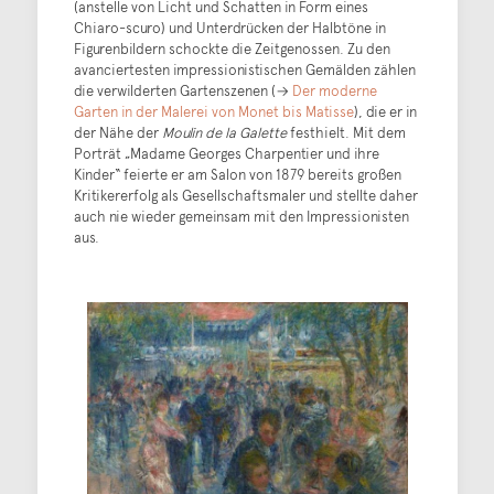
(anstelle von Licht und Schatten in Form eines
Chiaro-scuro) und Unterdrücken der Halbtöne in
Figurenbildern schockte die Zeitgenossen. Zu den
avanciertesten impressionistischen Gemälden zählen
die verwilderten Gartenszenen (→
Der moderne
Garten in der Malerei von Monet bis Matisse
), die er in
der Nähe der
Moulin de la Galette
festhielt. Mit dem
Porträt „Madame Georges Charpentier und ihre
Kinder“ feierte er am Salon von 1879 bereits großen
Kritikererfolg als Gesellschaftsmaler und stellte daher
auch nie wieder gemeinsam mit den Impressionisten
aus.