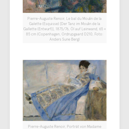
Pierre-Auguste Renoir, Le bal du Moulin de la
Galette (Esquisse) [Der Tanz im Moulin de la
Gallette (Entwurf)], 1875/76, Öl auf Leinwand, 65 ×
85 cm (Copenhagen, Ordrupgaard D210, Foto:
Anders Sune Berg)
Pierre-Auguste Renoir, Porträt von Madame