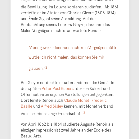
1
die Bewilligung, im Louvre kopieren zu dürfen.
Ab 1861
vertiefte er im Atelier von Charles Gleyre (1806-1874)
und
Émile Signol
seine Ausbildung. Auf die
Beobachtung seines Lehrers Gleyre, dass ihm das
Malen Vergnügen machte, antwortete Renoir:
"Aber gewiss, denn wenn ich kein Vergnügen hätte,
würde ich nicht malen, das können Sie mir
2
glauben."
Bei Gleyre entdeckte er unter anderem die Gemälde
des späten
Peter Paul Rubens
, dessen Kolorit und
Offenheit ihren eigenen Vorstellungen entgegenkam.
Dort lernte Renoir auch
Claude Monet
,
Frédéric
Bazille
und
Alfred Sisley
kennen, mit Monet verband
3
ihn eine lebenslange Freundschaft.
Von April 1862 bis 1864 studierte Auguste Renoir als
einziger Impressionist zwei Jahre an der École des
Beaux-Arts.