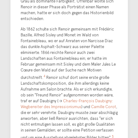
Grau als dominante Farbigkeit. Offenbar wollte sich
Renoir in dieser Phase als Porträtist einen Namen
machen, hatte er sich doch gegen das Historienbild
entschieden.
Ab 1862 schulte sich Renoir gemeinsam mit Frédéric
Bazille, Alfred Sisley und Monet im Wald von
Fontainebleau, wo er auf Anraten von Narcisse Diaz
das dunkle Asphalt-Schwarz aus seiner Palette
eliminierte. 1866 reichte Renoir auch zwei
Landschaften aus Fontainebleau ein; er hatte im
Februar gemeinsam mit Sisley und dem Maler Jules Le
Cœure den Wald auf der Suche nach Motiven
4
durchstreift.
Renoir schuf dort seine erste große
Landschaftskomposition, die ihm allerdings keine
Aufnahme am Salon brachte. Als er sich erkundigte,
ob sein "Freund Renoir" aufgenommen worden wäre,
traf er auf Daubigny (→
Charles-François Daubigny:
Wegbereiter des Impressionismus
) und
Camille Corot
,
die er sehr verehrte. Daubigny musste zwar abschlägig
anworten, aber ließ Renoir ausrichten, dass "er sich
nicht entmutigen lassen soll, es gibt große Qualitäten
in seinen Gemälden; er sollte eine Petition verfassen
5
und um eine Ausstellung abgelehnter Bilder bitten".