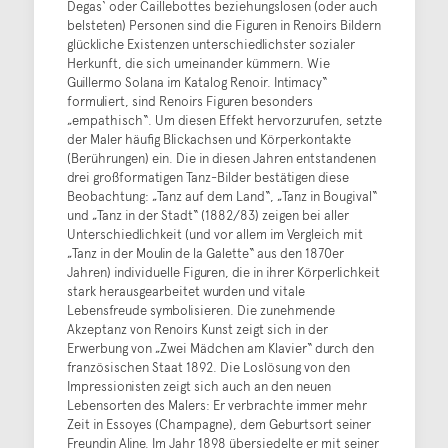
Degas‘ oder Caillebottes beziehungslosen (oder auch
belsteten) Personen sind die Figuren in Renoirs Bildern
glückliche Existenzen unterschiedlichster sozialer
Herkunft, die sich umeinander kümmern. Wie
Guillermo Solana im Katalog Renoir. Intimacy“
formuliert, sind Renoirs Figuren besonders
„empathisch“. Um diesen Effekt hervorzurufen, setzte
der Maler häufig Blickachsen und Körperkontakte
(Berührungen) ein. Die in diesen Jahren entstandenen
drei großformatigen Tanz-Bilder bestätigen diese
Beobachtung: „Tanz auf dem Land“, „Tanz in Bougival“
und „Tanz in der Stadt“ (1882/83) zeigen bei aller
Unterschiedlichkeit (und vor allem im Vergleich mit
„Tanz in der Moulin de la Galette“ aus den 1870er
Jahren) individuelle Figuren, die in ihrer Körperlichkeit
stark herausgearbeitet wurden und vitale
Lebensfreude symbolisieren. Die zunehmende
Akzeptanz von Renoirs Kunst zeigt sich in der
Erwerbung von „Zwei Mädchen am Klavier“ durch den
französischen Staat 1892. Die Loslösung von den
Impressionisten zeigt sich auch an den neuen
Lebensorten des Malers: Er verbrachte immer mehr
Zeit in Essoyes (Champagne), dem Geburtsort seiner
Freundin Aline. Im Jahr 1898 übersiedelte er mit seiner