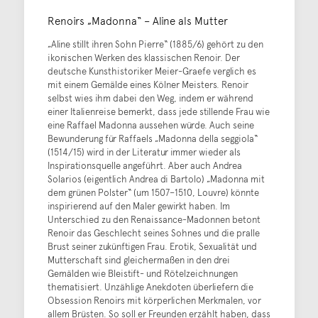
Renoirs „Madonna“ – Aline als Mutter
„Aline stillt ihren Sohn Pierre“ (1885/6) gehört zu den
ikonischen Werken des klassischen Renoir. Der
deutsche Kunsthistoriker Meier-Graefe verglich es
mit einem Gemälde eines Kölner Meisters. Renoir
selbst wies ihm dabei den Weg, indem er während
einer Italienreise bemerkt, dass jede stillende Frau wie
eine Raffael Madonna aussehen würde. Auch seine
Bewunderung für Raffaels „Madonna della seggiola“
(1514/15) wird in der Literatur immer wieder als
Inspirationsquelle angeführt. Aber auch Andrea
Solarios (eigentlich Andrea di Bartolo) „Madonna mit
dem grünen Polster“ (um 1507–1510, Louvre) könnte
inspirierend auf den Maler gewirkt haben. Im
Unterschied zu den Renaissance-Madonnen betont
Renoir das Geschlecht seines Sohnes und die pralle
Brust seiner zukünftigen Frau. Erotik, Sexualität und
Mutterschaft sind gleichermaßen in den drei
Gemälden wie Bleistift- und Rötelzeichnungen
thematisiert. Unzählige Anekdoten überliefern die
Obsession Renoirs mit körperlichen Merkmalen, vor
allem Brüsten. So soll er Freunden erzählt haben, dass