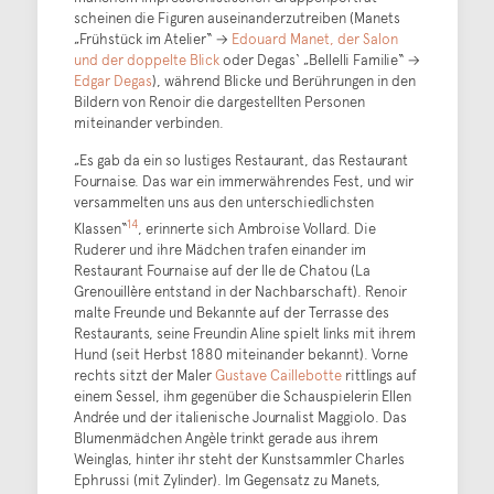
scheinen die Figuren auseinanderzutreiben (Manets
„Frühstück im Atelier“ →
Edouard Manet, der Salon
und der doppelte Blick
oder Degas‘ „Bellelli Familie“ →
Edgar Degas
), während Blicke und Berührungen in den
Bildern von Renoir die dargestellten Personen
miteinander verbinden.
„Es gab da ein so lustiges Restaurant, das Restaurant
Fournaise. Das war ein immerwährendes Fest, und wir
versammelten uns aus den unterschiedlichsten
14
Klassen“
, erinnerte sich Ambroise Vollard. Die
Ruderer und ihre Mädchen trafen einander im
Restaurant Fournaise auf der Ile de Chatou (La
Grenouillère entstand in der Nachbarschaft). Renoir
malte Freunde und Bekannte auf der Terrasse des
Restaurants, seine Freundin Aline spielt links mit ihrem
Hund (seit Herbst 1880 miteinander bekannt). Vorne
rechts sitzt der Maler
Gustave Caillebotte
rittlings auf
einem Sessel, ihm gegenüber die Schauspielerin Ellen
Andrée und der italienische Journalist Maggiolo. Das
Blumenmädchen Angèle trinkt gerade aus ihrem
Weinglas, hinter ihr steht der Kunstsammler Charles
Ephrussi (mit Zylinder). Im Gegensatz zu Manets,