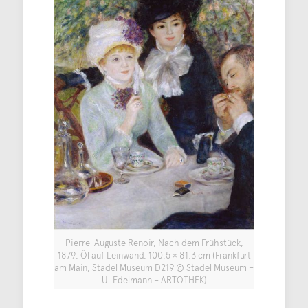
Pierre-Auguste Renoir, Nach dem Frühstück,
1879, Öl auf Leinwand, 100.5 × 81.3 cm (Frankfurt
am Main, Städel Museum D219 © Städel Museum –
U. Edelmann – ARTOTHEK)