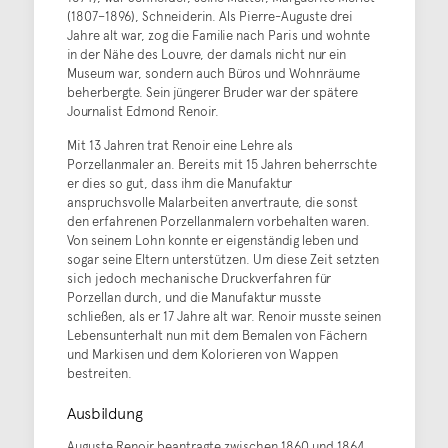
(1807–1896), Schneiderin. Als Pierre-Auguste drei
Jahre alt war, zog die Familie nach Paris und wohnte
in der Nähe des Louvre, der damals nicht nur ein
Museum war, sondern auch Büros und Wohnräume
beherbergte. Sein jüngerer Bruder war der spätere
Journalist Edmond Renoir.
Mit 13 Jahren trat Renoir eine Lehre als
Porzellanmaler an. Bereits mit 15 Jahren beherrschte
er dies so gut, dass ihm die Manufaktur
anspruchsvolle Malarbeiten anvertraute, die sonst
den erfahrenen Porzellanmalern vorbehalten waren.
Von seinem Lohn konnte er eigenständig leben und
sogar seine Eltern unterstützen. Um diese Zeit setzten
sich jedoch mechanische Druckverfahren für
Porzellan durch, und die Manufaktur musste
schließen, als er 17 Jahre alt war. Renoir musste seinen
Lebensunterhalt nun mit dem Bemalen von Fächern
und Markisen und dem Kolorieren von Wappen
bestreiten.
Ausbildung
Auguste Renoir beantragte zwischen 1860 und 1864