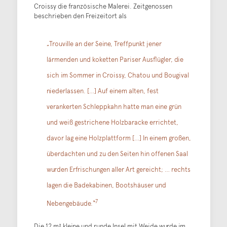
Croissy die französische Malerei. Zeitgenossen
beschrieben den Freizeitort als
„Trouville an der Seine, Treffpunkt jener
lärmenden und koketten Pariser Ausflügler, die
sich im Sommer in Croissy, Chatou und Bougival
niederlassen. […] Auf einem alten, fest
verankerten Schleppkahn hatte man eine grün
und weiß gestrichene Holzbaracke errichtet,
davor lag eine Holzplattform […] In einem großen,
überdachten und zu den Seiten hin offenen Saal
wurden Erfrischungen aller Art gereicht; … rechts
lagen die Badekabinen, Bootshäuser und
7
Nebengebäude.“
Die 12 m² kleine und runde Insel mit Weide wurde im