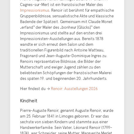
Cagnes-sur-Mer) ist ein französischer Maler des
Impressionismus
. Renoir ist berühmt für empathische
Gruppenbildnisse, sensualistische Akte und klassische
Badende der Spätzeit. Gemeinsam mit Claude Monet
„erfand“ der Maler des „bonheur [Glücks]“ den
Impressionismus und stellte auf den ersten drei
Impressionisten-Ausstellungen aus. Bereits 1878
wandte er sich erneut dem Salon und dem
traditionellen Figurenbild nach Antoine Watteau,
Fragonard und Jean-Auguste-Dominique Ingres zu.
Renoirs repräsentative Bildnisse, die Bilder der
Mutterschaft und ewiger Jugend zählen zu den
beliebtesten Schöpfungen der französischen Malerei
des späten 19. und beginnenden 20. Jahrhunderts.
Hier findest du →
Renoir: Ausstellungen 2026
Kindheit
Pierre-Auguste Renoir, genannt Auguste Renoir, wurde
am 25. Februar 1841 in Limoges geboren. Er war das
sechste von sieben Kindern und stammte aus einer
Handwerkerfamilie. Sein Vater, Léonard Renoir (1799–
1874), war Schneider, seine Mutter, Marguerite Merlet