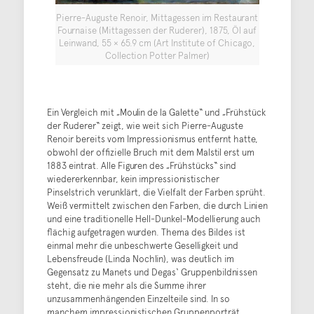
Pierre-Auguste Renoir, Mittagessen im Restaurant
Fournaise (Mittagessen der Ruderer), 1875, Öl auf
Leinwand, 55 × 65.9 cm (Art Institute of Chicago,
Collection Potter Palmer)
Ein Vergleich mit „Moulin de la Galette“ und „Frühstück
der Ruderer“ zeigt, wie weit sich Pierre-Auguste
Renoir bereits vom Impressionismus entfernt hatte,
obwohl der offizielle Bruch mit dem Malstil erst um
1883 eintrat. Alle Figuren des „Frühstücks“ sind
wiedererkennbar, kein impressionistischer
Pinselstrich verunklärt, die Vielfalt der Farben sprüht.
Weiß vermittelt zwischen den Farben, die durch Linien
und eine traditionelle Hell-Dunkel-Modellierung auch
flächig aufgetragen wurden. Thema des Bildes ist
einmal mehr die unbeschwerte Geselligkeit und
Lebensfreude (Linda Nochlin), was deutlich im
Gegensatz zu Manets und Degas‘ Gruppenbildnissen
steht, die nie mehr als die Summe ihrer
unzusammenhängenden Einzelteile sind. In so
manchem impressionistischen Gruppenporträt