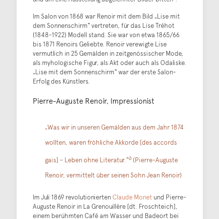
Im Salon von 1868 war Renoir mit dem Bild „Lise mit
dem Sonnenschirm“ vertreten, für das Lise Tréhot
(1848-1922) Modell stand. Sie war von etwa 1865/66
bis 1871 Renoirs Geliebte. Renoir verewigte Lise
vermutlich in 25 Gemälden in zeitgenössischer Mode,
als myhologische Figur, als Akt oder auch als Odaliske.
„Lise mit dem Sonnenschirm“ war der erste Salon-
Erfolg des Künstlers.
Pierre-Auguste Renoir, Impressionist
„Was wir in unseren Gemälden aus dem Jahr 1874
wollten, waren fröhliche Akkorde [des accords
6
gais] – Leben ohne Literatur.“
(Pierre-Auguste
Renoir, vermittelt über seinen Sohn Jean Renoir)
Im Juli 1869 revolutionierten
Claude Monet
und Pierre-
Auguste Renoir in La Grenouillère [dt. Froschteich],
einem berühmten Café am Wasser und Badeort bei