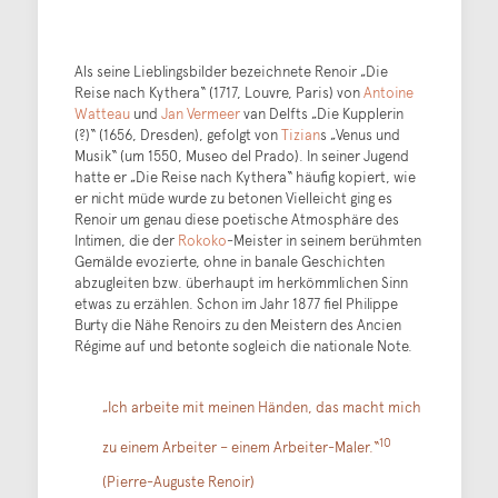
Als seine Lieblingsbilder bezeichnete Renoir „Die
Reise nach Kythera“ (1717, Louvre, Paris) von
Antoine
Watteau
und
Jan Vermeer
van Delfts „Die Kupplerin
(?)“ (1656, Dresden), gefolgt von
Tizian
s „Venus und
Musik“ (um 1550, Museo del Prado). In seiner Jugend
hatte er „Die Reise nach Kythera“ häufig kopiert, wie
er nicht müde wurde zu betonen Vielleicht ging es
Renoir um genau diese poetische Atmosphäre des
Intimen, die der
Rokoko
-Meister in seinem berühmten
Gemälde evozierte, ohne in banale Geschichten
abzugleiten bzw. überhaupt im herkömmlichen Sinn
etwas zu erzählen. Schon im Jahr 1877 fiel Philippe
Burty die Nähe Renoirs zu den Meistern des Ancien
Régime auf und betonte sogleich die nationale Note.
„Ich arbeite mit meinen Händen, das macht mich
10
zu einem Arbeiter – einem Arbeiter-Maler.“
(Pierre-Auguste Renoir)