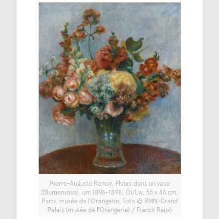
Pierre-Auguste Renoir, Fleurs dans un vase
[Blumenvase], um 1896–1898, Öl/Lw, 55 x 46 cm,
Paris, musée de l’Orangerie, Foto © RMN-Grand
Palais (musée de l’Orangerie) / Franck Raux)