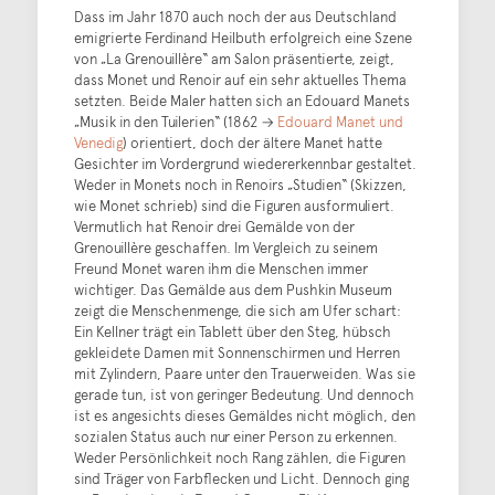
Dass im Jahr 1870 auch noch der aus Deutschland
emigrierte Ferdinand Heilbuth erfolgreich eine Szene
von „La Grenouillère“ am Salon präsentierte, zeigt,
dass Monet und Renoir auf ein sehr aktuelles Thema
setzten. Beide Maler hatten sich an Edouard Manets
„Musik in den Tuilerien“ (1862 →
Edouard Manet und
Venedig
) orientiert, doch der ältere Manet hatte
Gesichter im Vordergrund wiedererkennbar gestaltet.
Weder in Monets noch in Renoirs „Studien“ (Skizzen,
wie Monet schrieb) sind die Figuren ausformuliert.
Vermutlich hat Renoir drei Gemälde von der
Grenouillère geschaffen. Im Vergleich zu seinem
Freund Monet waren ihm die Menschen immer
wichtiger. Das Gemälde aus dem Pushkin Museum
zeigt die Menschenmenge, die sich am Ufer schart:
Ein Kellner trägt ein Tablett über den Steg, hübsch
gekleidete Damen mit Sonnenschirmen und Herren
mit Zylindern, Paare unter den Trauerweiden. Was sie
gerade tun, ist von geringer Bedeutung. Und dennoch
ist es angesichts dieses Gemäldes nicht möglich, den
sozialen Status auch nur einer Person zu erkennen.
Weder Persönlichkeit noch Rang zählen, die Figuren
sind Träger von Farbflecken und Licht. Dennoch ging