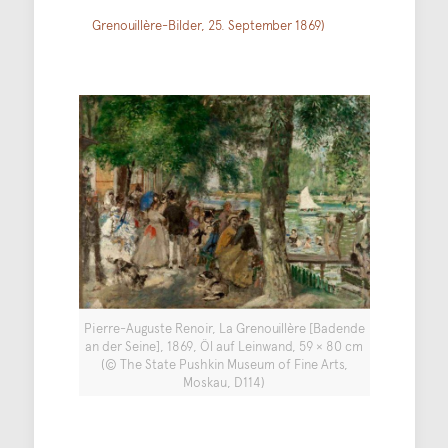
Grenouillère-Bilder, 25. September 1869)
Pierre-Auguste Renoir, La Grenouillère [Badende
an der Seine], 1869, Öl auf Leinwand, 59 × 80 cm
(© The State Pushkin Museum of Fine Arts,
Moskau, D114)