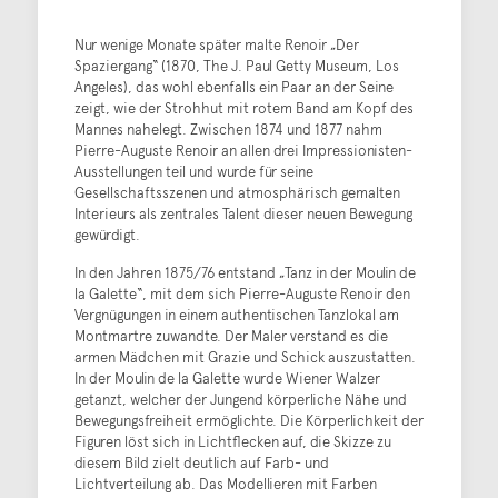
Nur wenige Monate später malte Renoir „Der
Spaziergang“ (1870, The J. Paul Getty Museum, Los
Angeles), das wohl ebenfalls ein Paar an der Seine
zeigt, wie der Strohhut mit rotem Band am Kopf des
Mannes nahelegt. Zwischen 1874 und 1877 nahm
Pierre-Auguste Renoir an allen drei Impressionisten-
Ausstellungen teil und wurde für seine
Gesellschaftsszenen und atmosphärisch gemalten
Interieurs als zentrales Talent dieser neuen Bewegung
gewürdigt.
In den Jahren 1875/76 entstand „Tanz in der Moulin de
la Galette“, mit dem sich Pierre-Auguste Renoir den
Vergnügungen in einem authentischen Tanzlokal am
Montmartre zuwandte. Der Maler verstand es die
armen Mädchen mit Grazie und Schick auszustatten.
In der Moulin de la Galette wurde Wiener Walzer
getanzt, welcher der Jungend körperliche Nähe und
Bewegungsfreiheit ermöglichte. Die Körperlichkeit der
Figuren löst sich in Lichtflecken auf, die Skizze zu
diesem Bild zielt deutlich auf Farb- und
Lichtverteilung ab. Das Modellieren mit Farben