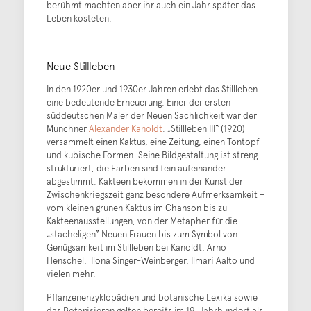
berühmt machten aber ihr auch ein Jahr später das
Leben kosteten.
Neue Stillleben
In den 1920er und 1930er Jahren erlebt das Stillleben
eine bedeutende Erneuerung. Einer der ersten
süddeutschen Maler der Neuen Sachlichkeit war der
Münchner
Alexander Kanoldt
. „Stillleben III“ (1920)
versammelt einen Kaktus, eine Zeitung, einen Tontopf
und kubische Formen. Seine Bildgestaltung ist streng
strukturiert, die Farben sind fein aufeinander
abgestimmt. Kakteen bekommen in der Kunst der
Zwischenkriegszeit ganz besondere Aufmerksamkeit –
vom kleinen grünen Kaktus im Chanson bis zu
Kakteenausstellungen, von der Metapher für die
„stacheligen“ Neuen Frauen bis zum Symbol von
Genügsamkeit im Stillleben bei Kanoldt, Arno
Henschel, Ilona Singer-Weinberger, Ilmari Aalto und
vielen mehr.
Pflanzenenzyklopädien und botanische Lexika sowie
das Botanisieren gelten bereits im 19. Jahrhundert als