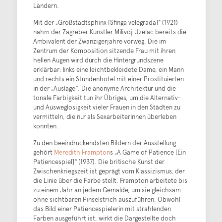
Ländern.
Mit der „Großstadtsphinx [Sfinga velegrada]“ (1921)
nahm der Zagreber Künstler Milivoj Uzelac bereits die
Ambivalent der Zwanzigerjahre vorweg. Die im
Zentrum der Komposition sitzende Frau mit ihren
hellen Augen wird durch die Hintergrundszene
erklärbar: links eine leichtbekleidete Dame, ein Mann
und rechts ein Stundenhotel mit einer Prostituierten
in der „Auslage“. Die anonyme Architektur und die
tonale Farbigkeit tun ihr Übriges, um die Alternativ-
und Ausweglosigkeit vieler Frauen in den Städten zu
vermitteln, die nur als Sexarbeiterinnen überleben
konnten.
Zu den beeindruckendsten Bildern der Ausstellung
gehört
Meredith Frampton
s „A Game of Patience [Ein
Patiencespiel]“ (1937). Die britische Kunst der
Zwischenkriegszeit ist geprägt vom Klassizismus, der
die Linie über die Farbe stellt. Frampton arbeitete bis
zu einem Jahr an jedem Gemälde, um sie gleichsam
ohne sichtbaren Pinselstrich auszuführen. Obwohl
das Bild einer Patiencespielerin mit strahlenden
Farben ausgeführt ist, wirkt die Dargestellte doch