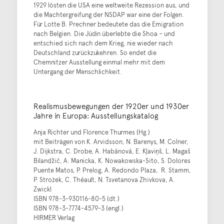
1929 lösten die USA eine weltweite Rezession aus, und
die Machtergreifung der NSDAP war eine der Folgen.
Für Lotte B. Prechner bedeutete das die Emigration
nach Belgien. Die Jüdin überlebte die Shoa – und
entschied sich nach dem Krieg, nie wieder nach
Deutschland zurückzukehren. So endet die
Chemnitzer Ausstellung einmal mehr mit dem
Untergang der Menschlichkeit.
Realismusbewegungen der 1920er und 1930er
Jahre in Europa: Ausstellungskatalog
Anja Richter und Florence Thurmes (Hg.)
mit Beiträgen von K. Arvidsson, N. Barenys, M. Colner,
J. Dijkstra, C. Drobe, A. Habánová, E. Kļaviņš, L. Magaš
Bilandžić, A. Manicka, K. Nowakowska-Sito, S. Dolores
Puente Matos, P. Prelog, A. Redondo Plaza, R. Stamm,
P. Strożek, C. Théault, N. Tsvetanova Zhivkova, A.
Zwickl
ISBN 978-3-930116-80-5 (dt.)
ISBN 978-3-7774-4579-3 (engl.)
HIRMER Verlag