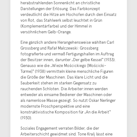
herabstrahlenden Sonnenlicht an christliche
Darstellungen der Erlösung. Das Farbkonzept
verdeutlicht die Hitze am Hochofen durch den Einsatz
von Rot, das Stahlwerk selbst leuchtet in Grün
(Komplementärfarbe) und der Himmel in
versöhnlichem Gelb-Orange.
Eine gänzlich andere Herangehensweise wählten Carl
Grossberg und Rafał Malczewski: Grossberg
fotografierte und vermaß Fertigungshallen im Auftrag
der Besitzer:innen, darunter „Der gelbe Kessel“ (1933).
Genauso wie die „Wieże Mościckiego [Mościcki-
Türme]“ (1938) vermitteln kleine menschliche Figuren
die Größe der Maschinen. Das klare Licht und die
Sauberkeit stehen im starken Gegensatz zu
rauchenden Schloten. Die Arbeiter:innen werden
entweder als einsame Bediener der Maschinen oder
als namenlose Masse gezeigt. So nutzt Oskar Nerlinger
modernste Froschperspektive und eine
konstruktivistische Komposition für „An die Arbeit“
(1930).
Soziales Engagement verraten Bilder, die der
Arbeiterschicht gewidmet sind. Tone Kralj lässt eine