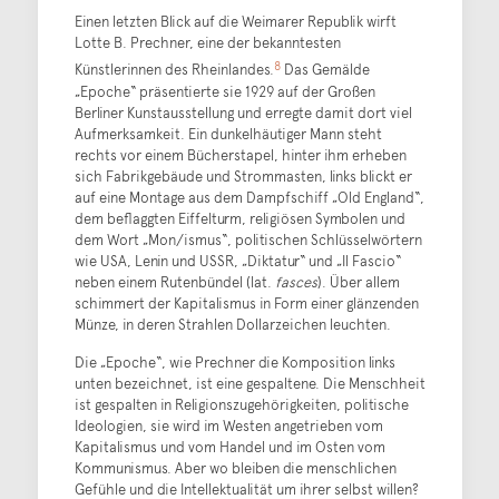
Einen letzten Blick auf die Weimarer Republik wirft
Lotte B. Prechner, eine der bekanntesten
8
Künstlerinnen des Rheinlandes.
Das Gemälde
„Epoche“ präsentierte sie 1929 auf der Großen
Berliner Kunstausstellung und erregte damit dort viel
Aufmerksamkeit. Ein dunkelhäutiger Mann steht
rechts vor einem Bücherstapel, hinter ihm erheben
sich Fabrikgebäude und Strommasten, links blickt er
auf eine Montage aus dem Dampfschiff „Old England“,
dem beflaggten Eiffelturm, religiösen Symbolen und
dem Wort „Mon/ismus“, politischen Schlüsselwörtern
wie USA, Lenin und USSR, „Diktatur“ und „Il Fascio“
neben einem Rutenbündel (lat.
fasces
). Über allem
schimmert der Kapitalismus in Form einer glänzenden
Münze, in deren Strahlen Dollarzeichen leuchten.
Die „Epoche“, wie Prechner die Komposition links
unten bezeichnet, ist eine gespaltene. Die Menschheit
ist gespalten in Religionszugehörigkeiten, politische
Ideologien, sie wird im Westen angetrieben vom
Kapitalismus und vom Handel und im Osten vom
Kommunismus. Aber wo bleiben die menschlichen
Gefühle und die Intellektualität um ihrer selbst willen?