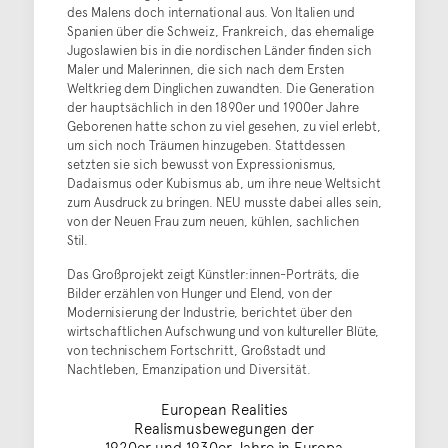
des Malens doch international aus. Von Italien und
Spanien über die Schweiz, Frankreich, das ehemalige
Jugoslawien bis in die nordischen Länder finden sich
Maler und Malerinnen, die sich nach dem Ersten
Weltkrieg dem Dinglichen zuwandten. Die Generation
der hauptsächlich in den 1890er und 1900er Jahre
Geborenen hatte schon zu viel gesehen, zu viel erlebt,
um sich noch Träumen hinzugeben. Stattdessen
setzten sie sich bewusst von Expressionismus,
Dadaismus oder Kubismus ab, um ihre neue Weltsicht
zum Ausdruck zu bringen. NEU musste dabei alles sein,
von der Neuen Frau zum neuen, kühlen, sachlichen
Stil.
Das Großprojekt zeigt Künstler:innen-Porträts, die
Bilder erzählen von Hunger und Elend, von der
Modernisierung der Industrie, berichtet über den
wirtschaftlichen Aufschwung und von kultureller Blüte,
von technischem Fortschritt, Großstadt und
Nachtleben, Emanzipation und Diversität.
European Realities
Realismusbewegungen der
1920er und 1930er Jahre in Europa