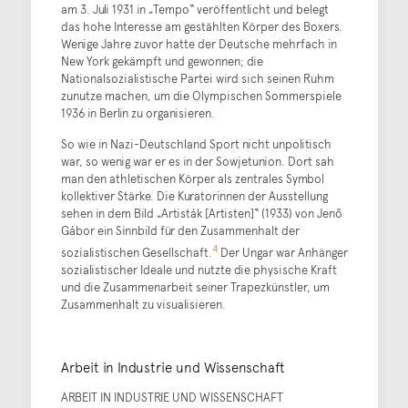
am 3. Juli 1931 in „Tempo“ veröffentlicht und belegt
das hohe Interesse am gestählten Körper des Boxers.
Wenige Jahre zuvor hatte der Deutsche mehrfach in
New York gekämpft und gewonnen; die
Nationalsozialistische Partei wird sich seinen Ruhm
zunutze machen, um die Olympischen Sommerspiele
1936 in Berlin zu organisieren.
So wie in Nazi-Deutschland Sport nicht unpolitisch
war, so wenig war er es in der Sowjetunion. Dort sah
man den athletischen Körper als zentrales Symbol
kollektiver Stärke. Die Kuratorinnen der Ausstellung
sehen in dem Bild „Artisták [Artisten]“ (1933) von Jenő
Gábor ein Sinnbild für den Zusammenhalt der
4
sozialistischen Gesellschaft.
Der Ungar war Anhänger
sozialistischer Ideale und nutzte die physische Kraft
und die Zusammenarbeit seiner Trapezkünstler, um
Zusammenhalt zu visualisieren.
Arbeit in Industrie und Wissenschaft
ARBEIT IN INDUSTRIE UND WISSENSCHAFT