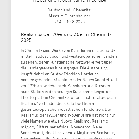
Deutschland | Chemnitz:
Museum Gunzenhauser
27.4. – 10.8.2025
Realismus der 20er und 30er in Chemnitz
2025
In Chemnitz sind Werke von Künstler:innen aus nord-,
mittel-, südost-, süd- und westeuropäischen Ländern
zu sehen, deren künstlerische Netzwerke weit über
die Ländergrenzen hinausgingen. Die Ausstellung
knüpft dabei an Gustav Friedrich Hartlaubs
namensgebende Präsentation der Neuen Sachlichkeit
von 1925 an, welche nach Mannheim und Dresden
auch Station in den heutigen Kunstsammlungen am
Theaterplatz in Chemnitz Station machte. „European
Realities“ verbindet die lokale Tradition mit
gesamteuropäischen realistischen Tendenzen. Der
Realismus der 1920er und 1930er Jahre hat nicht nur
viele Namen wie etwa Nuovo Realismo, Realismo
mágico, Pittura metafisica, Novecento, Neue
Sachlichkeit, Neoklassizismus, Magischer Realismus,
Neorealisme, Nové realismy u.v.m. seine Wurzeln in