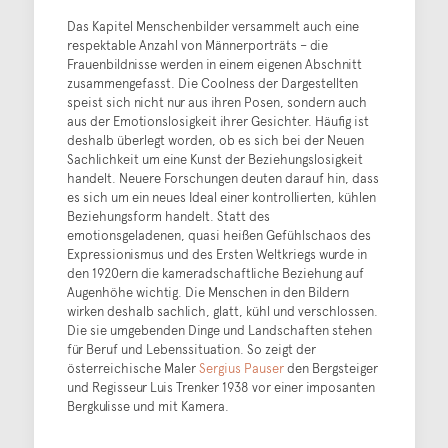
Das Kapitel Menschenbilder versammelt auch eine
respektable Anzahl von Männerporträts – die
Frauenbildnisse werden in einem eigenen Abschnitt
zusammengefasst. Die Coolness der Dargestellten
speist sich nicht nur aus ihren Posen, sondern auch
aus der Emotionslosigkeit ihrer Gesichter. Häufig ist
deshalb überlegt worden, ob es sich bei der Neuen
Sachlichkeit um eine Kunst der Beziehungslosigkeit
handelt. Neuere Forschungen deuten darauf hin, dass
es sich um ein neues Ideal einer kontrollierten, kühlen
Beziehungsform handelt. Statt des
emotionsgeladenen, quasi heißen Gefühlschaos des
Expressionismus und des Ersten Weltkriegs wurde in
den 1920ern die kameradschaftliche Beziehung auf
Augenhöhe wichtig. Die Menschen in den Bildern
wirken deshalb sachlich, glatt, kühl und verschlossen.
Die sie umgebenden Dinge und Landschaften stehen
für Beruf und Lebenssituation. So zeigt der
österreichische Maler
Sergius Pauser
den Bergsteiger
und Regisseur Luis Trenker 1938 vor einer imposanten
Bergkulisse und mit Kamera.