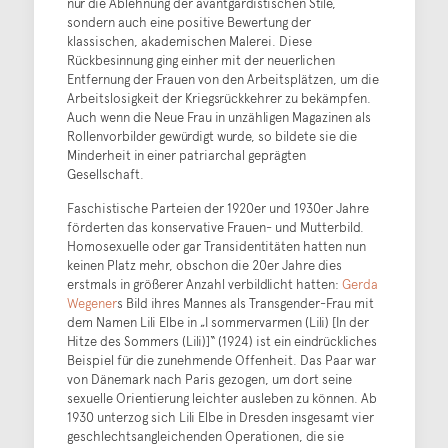
nur die Ablehnung der avantgardistischen Stile,
sondern auch eine positive Bewertung der
klassischen, akademischen Malerei. Diese
Rückbesinnung ging einher mit der neuerlichen
Entfernung der Frauen von den Arbeitsplätzen, um die
Arbeitslosigkeit der Kriegsrückkehrer zu bekämpfen.
Auch wenn die Neue Frau in unzähligen Magazinen als
Rollenvorbilder gewürdigt wurde, so bildete sie die
Minderheit in einer patriarchal geprägten
Gesellschaft.
Faschistische Parteien der 1920er und 1930er Jahre
förderten das konservative Frauen- und Mutterbild.
Homosexuelle oder gar Transidentitäten hatten nun
keinen Platz mehr, obschon die 20er Jahre dies
erstmals in größerer Anzahl verbildlicht hatten:
Gerda
Wegener
s Bild ihres Mannes als Transgender-Frau mit
dem Namen Lili Elbe in „I sommervarmen (Lili) [In der
Hitze des Sommers (Lili)]“ (1924) ist ein eindrückliches
Beispiel für die zunehmende Offenheit. Das Paar war
von Dänemark nach Paris gezogen, um dort seine
sexuelle Orientierung leichter ausleben zu können. Ab
1930 unterzog sich Lili Elbe in Dresden insgesamt vier
geschlechtsangleichenden Operationen, die sie