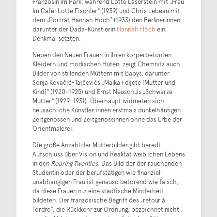
Französin im Park, während Lotte Laserstein mit „Frau
Im Café: Lotte Fischler“ (1939) und Chris Lebeau mit
dem „Porträt Hannah Höch“ (1933) den Berlinerinnen,
darunter der Dada-Künstlerin
Hannah Höch
ein
Denkmal setzten.
Neben den Neuen Frauen in ihren körperbetonten
Kleidern und modischen Hüten, zeigt Chemnitz auch
Bilder von stillenden Müttern mit Babys, darunter
Sonja Kovačić-Tajčevićs „Majka i dijete [Mutter und
Kind]“ (1920−1925) und Ernst Neuschuls „Schwarze
Mutter“ (1929–1931). Überhaupt widmeten sich
neusachliche Künstler:innen erstmals dunkelhäutigen
Zeitgenossen und Zeitgenossinnen ohne das Erbe der
Orientmalerei.
Die große Anzahl der Mutterbilder gibt beredt
Aufschluss über Vision und Realität weiblichen Lebens
in den
Roaring Twenties
. Das Bild der der rauchenden
Studentin oder der berufstätigen wie finanziell
unabhängigen Frau ist genauso betörend wie falsch,
da diese Frauen nur eine städtische Minderheit
bildeten. Der französische Begriff des „retour à
l’ordre“, die Rückkehr zur Ordnung, bezeichnet nicht