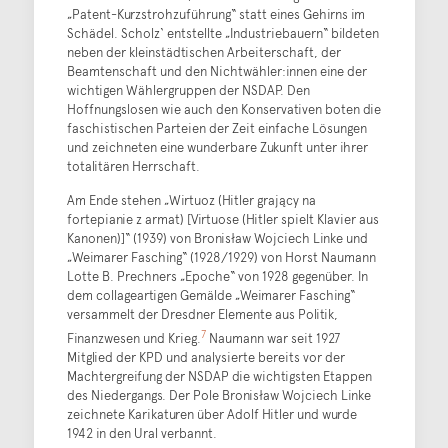
„Patent-Kurzstrohzuführung“ statt eines Gehirns im
Schädel. Scholz‘ entstellte „Industriebauern“ bildeten
neben der kleinstädtischen Arbeiterschaft, der
Beamtenschaft und den Nichtwähler:innen eine der
wichtigen Wählergruppen der NSDAP. Den
Hoffnungslosen wie auch den Konservativen boten die
faschistischen Parteien der Zeit einfache Lösungen
und zeichneten eine wunderbare Zukunft unter ihrer
totalitären Herrschaft.
Am Ende stehen „Wirtuoz (Hitler grający na
fortepianie z armat) [Virtuose (Hitler spielt Klavier aus
Kanonen)]“ (1939) von Bronisław Wojciech Linke und
„Weimarer Fasching“ (1928/1929) von Horst Naumann
Lotte B. Prechners „Epoche“ von 1928 gegenüber. In
dem collageartigen Gemälde „Weimarer Fasching“
versammelt der Dresdner Elemente aus Politik,
7
Finanzwesen und Krieg.
Naumann war seit 1927
Mitglied der KPD und analysierte bereits vor der
Machtergreifung der NSDAP die wichtigsten Etappen
des Niedergangs. Der Pole Bronisław Wojciech Linke
zeichnete Karikaturen über Adolf Hitler und wurde
1942 in den Ural verbannt.