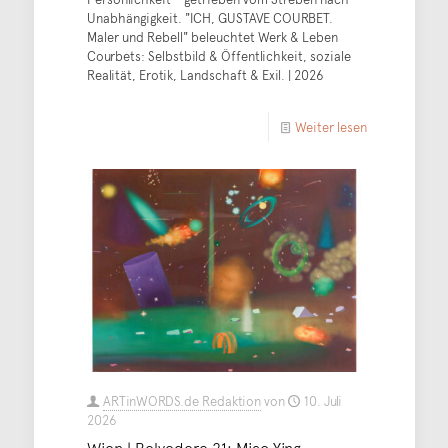
Unabhängigkeit. "ICH, GUSTAVE COURBET.
Maler und Rebell" beleuchtet Werk & Leben
Courbets: Selbstbild & Öffentlichkeit, soziale
Realität, Erotik, Landschaft & Exil. | 2026
Weiter lesen
ARTinWORDS.de Redaktion
von
10. Juli
2026
Wien | Belvedere 21: Miao Ying