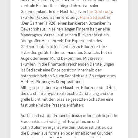
zentrale Bestandteile bürgerlich-universaler
Gelehrsamkeit. In der Nachfolge von
Carl Spitzweg
s
skurrilen Kakteensammlern, zeigt
Franz Sedlacek
in
„Der Gärtner“ (1928) einen karikierten Botaniker im
Gewächshaus. In seinen langen Fingern hält er eine
Mandragora-Wurzel, auf seinem Rücken stakst ein
übergroßer Heuschreck. Die Experimente des
Gärtners haben offensichtlich zu Pflanzen-Tier-
Hybriden geführt, den so manches Gewächs hat ein
Auge oder einen Mund bekommen. Mit diesen
skurrilen, in die Phantastik reichenden Darstellungen
ist Sedlacek eine Einzelposition innerhalb der
österreichischen Neuen Sachlichkeit. So zeigen etwa
Herbert Plobergers Kompositionen
Alltagsgegenstände wie Flaschen, Pflanzen oder Obst,
die durch ihre hyperrealistische Darstellung und das
grelle Licht mit den präzise gesetzten Schatten eine
fast unheimliche Präsenz entfalten.
Auffallend ist, das Frauenbildnisse oder auch liegende
Frauenakte nun häufig mit Topfpflanzen und
Schnittblumen ergänzt werden. Dabei ist unklar, ob
die Blumen aus formalen oder inhaltlichen Gründen