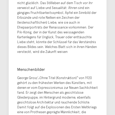
nicht glücklich. Das Stillleben auf dem Tisch vor ihr
verweist auf Liebe und Sexualität: Ähren sind ein
gängiges Fruchtbarkeitssymbol, Äpfel ein Sinnbild der
Erbsünde und rote Nelken ein Zeichen der
(leidenschaftlichen) Liebe, wie sie auch in
Ehepaarporträts der Renaissance vorkommen. Der
Pik-König, der in der Kunst des weissagenden
Kartenlegens für Unglück, Trauer oder enttäuschte
Liebe steht, könnte der Schlüssel für das Verständnis
dieses Bildes sein. Welches Blatt sich in ihren Händen
versteckt, wird die Zukunft weisen
Menschenbilder
George Grosz`„Ohne Titel (Konstruktion)“ von 1920
gehört zu den frühesten Werken des Künstlers, mit
denen er vom Expressionismus zur Neuen Sachlichkeit
fand. Er zeigt den Menschen als gesichtslose
Gliederpuppe, im Hintergrund moderne, ebenfalls
gesichtslose Architektur und rauchende Schlote.
Damit folgt auf die Explosionen des Ersten Weltkriegs
eine von Prothesen geprägte Männlichkeit, die