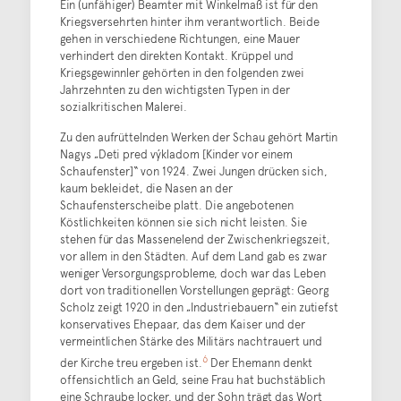
Ein (unfähiger) Beamter mit Winkelmaß ist für den
Kriegsversehrten hinter ihm verantwortlich. Beide
gehen in verschiedene Richtungen, eine Mauer
verhindert den direkten Kontakt. Krüppel und
Kriegsgewinnler gehörten in den folgenden zwei
Jahrzehnten zu den wichtigsten Typen in der
sozialkritischen Malerei.
Zu den aufrüttelnden Werken der Schau gehört Martin
Nagys „Deti pred výkladom [Kinder vor einem
Schaufenster]“ von 1924. Zwei Jungen drücken sich,
kaum bekleidet, die Nasen an der
Schaufensterscheibe platt. Die angebotenen
Köstlichkeiten können sie sich nicht leisten. Sie
stehen für das Massenelend der Zwischenkriegszeit,
vor allem in den Städten. Auf dem Land gab es zwar
weniger Versorgungsprobleme, doch war das Leben
dort von traditionellen Vorstellungen geprägt: Georg
Scholz zeigt 1920 in den „Industriebauern“ ein zutiefst
konservatives Ehepaar, das dem Kaiser und der
vermeintlichen Stärke des Militärs nachtrauert und
6
der Kirche treu ergeben ist.
Der Ehemann denkt
offensichtlich an Geld, seine Frau hat buchstäblich
eine Schraube locker, und der Sohn trägt das Wort