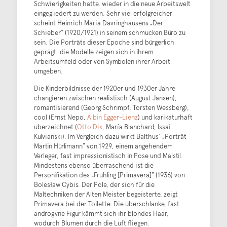
Schwierigkeiten hatte, wieder in die neue Arbeitswelt
eingegliedert zu werden. Sehr viel erfolgreicher
scheint Heinrich Maria Davringhausens „Der
Schieber“ (1920/1921) in seinem schmucken Büro zu
sein. Die Porträts dieser Epoche sind bürgerlich
geprägt, die Modelle zeigen sich in ihrem
Arbeitsumfeld oder von Symbolen ihrer Arbeit
umgeben.
Die Kinderbildnisse der 1920er und 1930er Jahre
changieren zwischen realistisch (August Jansen),
romantisierend (Georg Schrimpf, Torsten Wessberg),
cool (Ernst Nepo,
Albin Egger-Lienz
) und karikaturhaft
überzeichnet (
Otto Dix
, María Blanchard, Issai
Kulvianski). Im Vergleich dazu wirkt Balthus‘ „Porträt
Martin Hürlimann“ von 1929, einem angehendem
Verleger, fast impressionistisch in Pose und Malstil.
Mindestens ebenso überraschend ist die
Personifikation des „Frühling [Primavera]“ (1936) von
Bolesław Cybis. Der Pole, der sich für die
Maltechniken der Alten Meister begeisterte, zeigt
Primavera bei der Toilette. Die überschlanke, fast
androgyne Figur kämmt sich ihr blondes Haar,
wodurch Blumen durch die Luft fliegen.