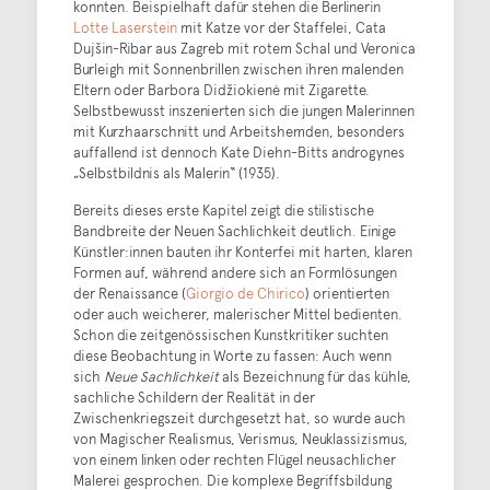
konnten. Beispielhaft dafür stehen die Berlinerin
Lotte Laserstein
mit Katze vor der Staffelei, Cata
Dujšin-Ribar aus Zagreb mit rotem Schal und Veronica
Burleigh mit Sonnenbrillen zwischen ihren malenden
Eltern oder Barbora Didžiokienė mit Zigarette.
Selbstbewusst inszenierten sich die jungen Malerinnen
mit Kurzhaarschnitt und Arbeitshemden, besonders
auffallend ist dennoch Kate Diehn-Bitts androgynes
„Selbstbildnis als Malerin“ (1935).
Bereits dieses erste Kapitel zeigt die stilistische
Bandbreite der Neuen Sachlichkeit deutlich. Einige
Künstler:innen bauten ihr Konterfei mit harten, klaren
Formen auf, während andere sich an Formlösungen
der Renaissance (
Giorgio de Chirico
) orientierten
oder auch weicherer, malerischer Mittel bedienten.
Schon die zeitgenössischen Kunstkritiker suchten
diese Beobachtung in Worte zu fassen: Auch wenn
sich
Neue Sachlichkeit
als Bezeichnung für das kühle,
sachliche Schildern der Realität in der
Zwischenkriegszeit durchgesetzt hat, so wurde auch
von Magischer Realismus, Verismus, Neuklassizismus,
von einem linken oder rechten Flügel neusachlicher
Malerei gesprochen. Die komplexe Begriffsbildung