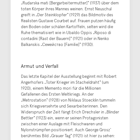
„Rudarska mati [Bergarbeitermutter]“ (1937) über dem
toten Körper ihres Mannes weinen. Ernst Neuschul
greift in „Der Steinklopfer“ (1929) das Bildmotiv des
Realisten Gustave Courbet auf. Frauen putzen häufig
den Boden oder schälen Kartoffeln, selten wird die
Ruhe thematisiert wie in Ubaldo Oppis „Riposo di
contadini [Rast der Bauern]“ (1921) oder in Nenko
Balkanskis „Семейство [Familie]“ (1930).
Armut und Verfall
Das letzte Kapitel der Ausstellung beginnt mit Robert
Angerhofers „Toter Krieger im Stacheldraht“ (um
1920), einem Memento mori für die Millionen
Gefallenen des Ersten Weltkriegs. An der
„Metrostation“ (1928) von Niklaus Stoecklin tummeln
sich Kriegsversehrte und Sexarbeiterinnen. Den
Widerspruch der Zeit fängt Erich Drechsler in „Blinder
Bettler“ (1923) ein, wenn er seinen Protagonisten
zwischen einer Auslage mit Fleischwaren und
Nylonstrümpfen positioniert. Auch George Grosz‘
berühmtes Bild „Grauer Tag“ (1921) ist hier zu sehen: