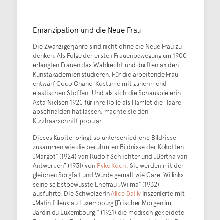
Emanzipation und die Neue Frau
Die Zwanzigerjahre sind nicht ohne die Neue Frau zu
denken. Als Folge der ersten Frauenbewegung um 1900
erlangten Frauen das Wahlrecht und durften an den
Kunstakademien studieren. Für die arbeitende Frau
entwarf Coco Chanel Kostüme mit zunehmend
elastischen Stoffen. Und als sich die Schauspielerin
Asta Nielsen 1920 für ihre Rolle als Hamlet die Haare
abschneiden hat lassen, machte sie den
Kurzhaarschnitt populär.
Dieses Kapitel bringt so unterschiedliche Bildnisse
zusammen wie die berühmten Bildnisse der Kokotten
„Margot“ (1924) von Rudolf Schlichter und „Bertha van
Antwerpen“ (1931) von
Pyke Koch
. Sie werden mit der
gleichen Sorgfalt und Würde gemalt wie Carel Willinks
seine selbstbewusste Ehefrau „Wilma“ (1932)
ausführte. Die Schweizerin
Alice Bailly
inszenierte mit
„Matin frileux au Luxembourg [Frischer Morgen im
Jardin du Luxembourg]“ (1921) die modisch gekleidete