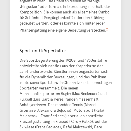
ergänzt wurden. Die Pflanzen dienen als farbige
„Hingucker“ oder formale Entsprechung innerhalb der
Komposition. Sie können auch als allgemeines Symbol
für Schönheit (Vergänglichkeit?) oder den Frühling
gedeutet werden, oder es könnte sich hinter jeder
2
Pflanzengattung eine eigene Bedeutung verstecken.
Sport und Körperkultur
Die Sportbegeisterung der 1920er und 1930er Jahre
entwickelte sich nahtlos aus der Körperkultur der
Jahrhundertwende. Künstler:innen begeisterten sich
für die Dynamik der Bewegungen, und das Publikum
liebte seine Sportstars. In Chemnitz sind alle wichtigen
Sportarten versammelt: Die neuen
Mannschaftssportarten Rugby (Max Beckmann) und
Fußball (Luis García Pérez) fanden massenhaft
Anhänger:innen. Das mondäne Tennis (Marcel
Gromaire, Aleksandra Beļcova), Motorsport (Rafał
Malczewski, Franz Sedlacek) aber auch sportliche
Freizeitgestaltung im Freibad (Károly Patkó), auf der
Skiwiese (Franz Sedlacek, Rafał Malczewski, Pere