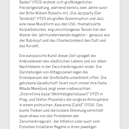
Baden“ (1923) widmet sich großbürgerlicher
Freizeitgestaltung, während bereits zwei Jahre zuvor
der Brite William Roberts mit „Die Jazzparty (Der
Tanzklub)“ (1921) ein großes Grammophon und Jazz,
eine neue Musikform aus den USA, thematisierte.
Körperbetontes, eng umschlungenes Tanzen hat den
Walzer der Jahrhundertwende abgelöst – genauso wie
der Bubikopf und das Charlestonkleid den Dutt und
das Korsett.
Die europäische Kunst dieser Zeit spiegelt die
Ambivalenzen des städtischen Lebens und vor allem
Nachtlebens in der Zwischenkriegszeit wider. Die
Darstellungen von Alltagsszenen legen die
Diskrepanzen der Großstädte unverblümt offen. Die
gehobene Gesellschaft feiert noch immer ihre Feste:
Milada Marešová zeigt einen vielbesuchten
„Dobročinný bazar [Wohltätigkeitsbasar]“ (1927) in
Prag, und Stefan Płużańskis die sorglose Atmosphäre
in einem polnischen „Kawiarnia [Café]“ (1934). Das
bunte Treiben und die lockere Stimmung vermittelt
kaum etwas von den Problemen der
Zwischenkriegszeit, der Inflation oder auch vom
Erstarken totalitärer Regime in ihren jeweiligen