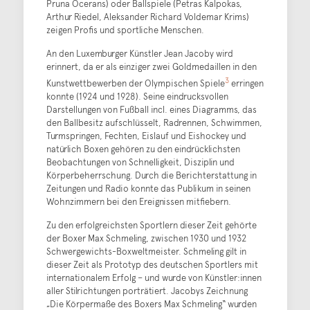
Pruna Ocerans) oder Ballspiele (Petras Kalpokas,
Arthur Riedel, Aleksander Richard Voldemar Krims)
zeigen Profis und sportliche Menschen.
An den Luxemburger Künstler Jean Jacoby wird
erinnert, da er als einziger zwei Goldmedaillen in den
3
Kunstwettbewerben der Olympischen Spiele
erringen
konnte (1924 und 1928). Seine eindrucksvollen
Darstellungen von Fußball incl. eines Diagramms, das
den Ballbesitz aufschlüsselt, Radrennen, Schwimmen,
Turmspringen, Fechten, Eislauf und Eishockey und
natürlich Boxen gehören zu den eindrücklichsten
Beobachtungen von Schnelligkeit, Disziplin und
Körperbeherrschung. Durch die Berichterstattung in
Zeitungen und Radio konnte das Publikum in seinen
Wohnzimmern bei den Ereignissen mitfiebern.
Zu den erfolgreichsten Sportlern dieser Zeit gehörte
der Boxer Max Schmeling, zwischen 1930 und 1932
Schwergewichts-Boxweltmeister. Schmeling gilt in
dieser Zeit als Prototyp des deutschen Sportlers mit
internationalem Erfolg – und wurde von Künstler:innen
aller Stilrichtungen porträtiert. Jacobys Zeichnung
„Die Körpermaße des Boxers Max Schmeling“ wurden