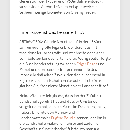
Generation der 1950er und 1960er Jahre entdeckt
wurde. Joan Mitchel ließ sich beispielsweise in
Vétheuil, wenige Kilometer von Giverny nieder.
Eine Skizze ist das bessere Bild?
ARTinWORDS: Claude Monet schuf in den 1860er
Jahren noch große Figurenbilder durchaus mit
traditioneller Ikonografie und wechselte dann aber
sehr bald zur Landschaftsmalerei. Wenig später folgte
die Auseinandersetzung zwischen
Edgar Degas
und
Monet und den beiden Gruppen innerhalb des
impressionistischen Zirkels, der sich zunehmend in
Figuren- und Landschaftsmaler aufspaltete. Was,
glauben Sie, faszinierte Monet an der Landschaft so?
Heinz Widauer: Ich glaube, dass ihn der Zufall zur
Landschaft geführt hat und dass er Umstände
vorgefunden hat, die das Malen im Freien begünstigt
haben. Er lernte den Marine- und
Landschaftsmaler
Eugène Boudin
kennen, der ihn in
die Landschaftsmalerei einführte und zudem ein
Geschäft für Künstlerbedarf führte, wo man u.a.