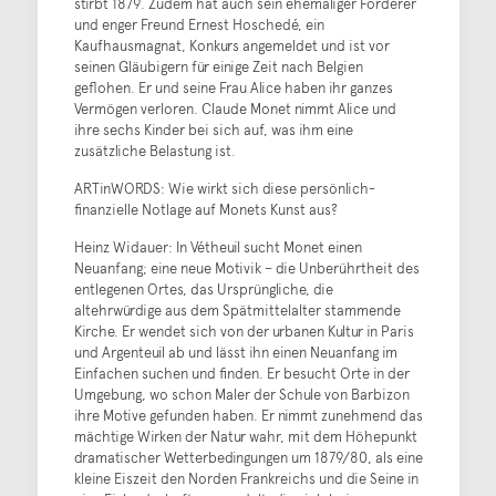
stirbt 1879. Zudem hat auch sein ehemaliger Förderer
und enger Freund Ernest Hoschedé, ein
Kaufhausmagnat, Konkurs angemeldet und ist vor
seinen Gläubigern für einige Zeit nach Belgien
geflohen. Er und seine Frau Alice haben ihr ganzes
Vermögen verloren. Claude Monet nimmt Alice und
ihre sechs Kinder bei sich auf, was ihm eine
zusätzliche Belastung ist.
ARTinWORDS: Wie wirkt sich diese persönlich-
finanzielle Notlage auf Monets Kunst aus?
Heinz Widauer: In Vétheuil sucht Monet einen
Neuanfang; eine neue Motivik – die Unberührtheit des
entlegenen Ortes, das Ursprüngliche, die
altehrwürdige aus dem Spätmittelalter stammende
Kirche. Er wendet sich von der urbanen Kultur in Paris
und Argenteuil ab und lässt ihn einen Neuanfang im
Einfachen suchen und finden. Er besucht Orte in der
Umgebung, wo schon Maler der Schule von Barbizon
ihre Motive gefunden haben. Er nimmt zunehmend das
mächtige Wirken der Natur wahr, mit dem Höhepunkt
dramatischer Wetterbedingungen um 1879/80, als eine
kleine Eiszeit den Norden Frankreichs und die Seine in