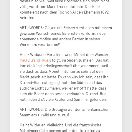
deshalb so viel, weil Alice Hoschedé sich noch nicht
völlig von ihrem Mann trennen konnte. Das Paar
konnte erst nach dem Tod von Alice’s Ehemann 1892
heiraten.
ARTinWORDS: Gingen die Reisen nicht auch mit einem
gewissen Wunsch seines Galeristen konform, neue
spannende Motive und andere Farben in seinen
Werken zu verarbeiten?
Heinz Widauer: Vor allem, wenn Monet dem Wunsch
Paul Durand-Ruel
s folgt, im Süden zu malen! Das hat
ihm die Künstlerkollegenschaft übelgenommen, weil
sie dachte, dass Monet mitunter zu sehr auf den
Markt geschielt hätte. Es kann wirklich sein, dass ihn
Durand-Ruel nahegelegt hat, den Süden und das
südliche Licht zu malen, weil er erhofft hatte, dass
sich die Bilder dann besser verkaufen. Durand-Ruel
hat in den USA viele Käufer und Sammler gefunden.
ARTinWORDS: Die Bretagne war den amerikanischen
Sammlern zu wild und zu rau?
Heinz Widauer: Vielleicht. Und die französische
Mittelmeerküste begann unter den Touristen zu