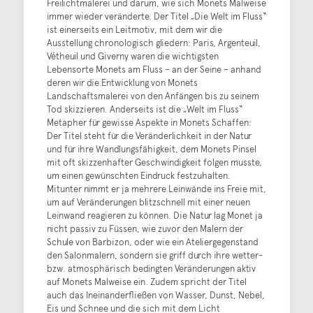
Freilichtmalerei und darum, wie sich Monets Malweise
immer wieder veränderte. Der Titel „Die Welt im Fluss“
ist einerseits ein Leitmotiv, mit dem wir die
Ausstellung chronologisch gliedern: Paris, Argenteuil,
Vétheuil und Giverny waren die wichtigsten
Lebensorte Monets am Fluss – an der Seine – anhand
deren wir die Entwicklung von Monets
Landschaftsmalerei von den Anfängen bis zu seinem
Tod skizzieren. Anderseits ist die „Welt im Fluss“
Metapher für gewisse Aspekte in Monets Schaffen:
Der Titel steht für die Veränderlichkeit in der Natur
und für ihre Wandlungsfähigkeit, dem Monets Pinsel
mit oft skizzenhafter Geschwindigkeit folgen musste,
um einen gewünschten Eindruck festzuhalten.
Mitunter nimmt er ja mehrere Leinwände ins Freie mit,
um auf Veränderungen blitzschnell mit einer neuen
Leinwand reagieren zu können. Die Natur lag Monet ja
nicht passiv zu Füssen, wie zuvor den Malern der
Schule von Barbizon, oder wie ein Ateliergegenstand
den Salonmalern, sondern sie griff durch ihre wetter-
bzw. atmosphärisch bedingten Veränderungen aktiv
auf Monets Malweise ein. Zudem spricht der Titel
auch das Ineinanderfließen von Wasser, Dunst, Nebel,
Eis und Schnee und die sich mit dem Licht