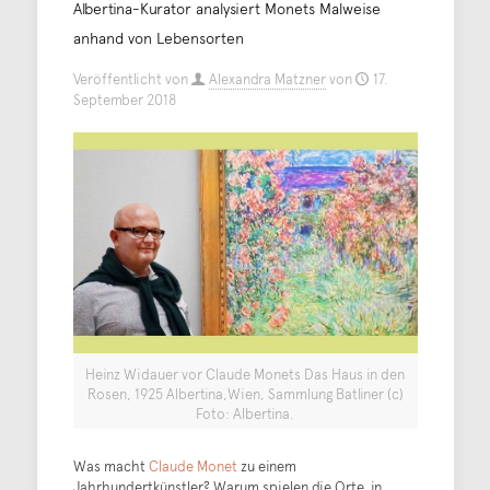
Albertina-Kurator analysiert Monets Malweise
anhand von Lebensorten
Veröffentlicht von
Alexandra Matzner
von
17.
September 2018
Heinz Widauer vor Claude Monets Das Haus in den
Rosen, 1925 Albertina,Wien, Sammlung Batliner (c)
Foto: Albertina.
Was macht
Claude Monet
zu einem
Jahrhundertkünstler? Warum spielen die Orte, in