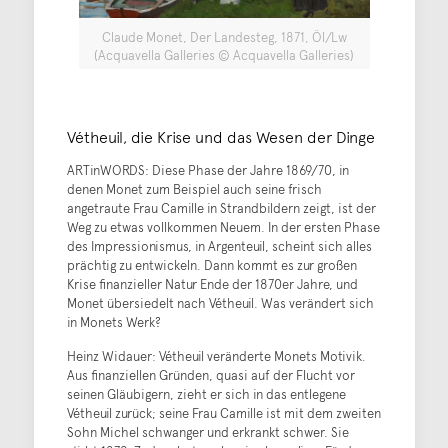
Claude Monet, Der Landesteg, 1871, Öl/Lw
(Acquavella Galleries © Acquavella Galleries)
Vétheuil, die Krise und das Wesen der Dinge
ARTinWORDS: Diese Phase der Jahre 1869/70, in
denen Monet zum Beispiel auch seine frisch
angetraute Frau Camille in Strandbildern zeigt, ist der
Weg zu etwas vollkommen Neuem. In der ersten Phase
des Impressionismus, in Argenteuil, scheint sich alles
prächtig zu entwickeln. Dann kommt es zur großen
Krise finanzieller Natur Ende der 1870er Jahre, und
Monet übersiedelt nach Vétheuil. Was verändert sich
in Monets Werk?
Heinz Widauer: Vétheuil veränderte Monets Motivik.
Aus finanziellen Gründen, quasi auf der Flucht vor
seinen Gläubigern, zieht er sich in das entlegene
Vétheuil zurück; seine Frau Camille ist mit dem zweiten
Sohn Michel schwanger und erkrankt schwer. Sie