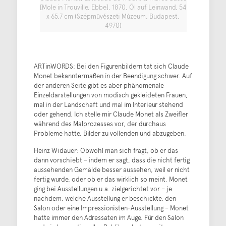
[Mole in Trouville, Ebbe], 1870, Öl auf Leinwand, 54
x 65,7 cm (Szépmüvészeti Múzeum, Budapest,
4970)
ARTinWORDS: Bei den Figurenbildern tat sich Claude
Monet bekanntermaßen in der Beendigung schwer. Auf
der anderen Seite gibt es aber phänomenale
Einzeldarstellungen von modisch gekleideten Frauen,
mal in der Landschaft und mal im Interieur stehend
oder gehend. Ich stelle mir Claude Monet als Zweifler
während des Malprozesses vor, der durchaus
Probleme hatte, Bilder zu vollenden und abzugeben.
Heinz Widauer: Obwohl man sich fragt, ob er das
dann vorschiebt – indem er sagt, dass die nicht fertig
aussehenden Gemälde besser aussehen, weil er nicht
fertig wurde, oder ob er das wirklich so meint. Monet
ging bei Ausstellungen u.a. zielgerichtet vor – je
nachdem, welche Ausstellung er beschickte, den
Salon oder eine Impressionisten-Ausstellung – Monet
hatte immer den Adressaten im Auge. Für den Salon