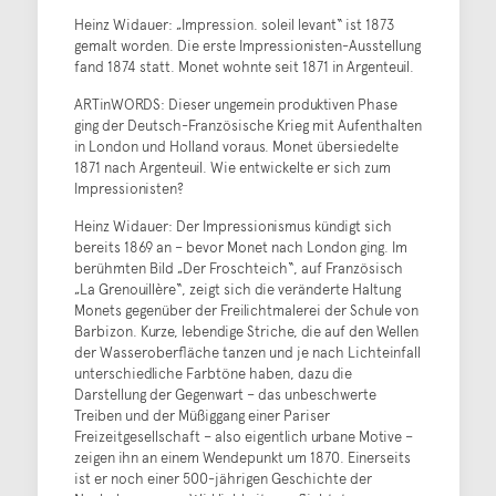
Heinz Widauer: „Impression. soleil levant“ ist 1873
gemalt worden. Die erste Impressionisten-Ausstellung
fand 1874 statt. Monet wohnte seit 1871 in Argenteuil.
ARTinWORDS: Dieser ungemein produktiven Phase
ging der Deutsch-Französische Krieg mit Aufenthalten
in London und Holland voraus. Monet übersiedelte
1871 nach Argenteuil. Wie entwickelte er sich zum
Impressionisten?
Heinz Widauer: Der Impressionismus kündigt sich
bereits 1869 an – bevor Monet nach London ging. Im
berühmten Bild „Der Froschteich“, auf Französisch
„La Grenouillère“, zeigt sich die veränderte Haltung
Monets gegenüber der Freilichtmalerei der Schule von
Barbizon. Kurze, lebendige Striche, die auf den Wellen
der Wasseroberfläche tanzen und je nach Lichteinfall
unterschiedliche Farbtöne haben, dazu die
Darstellung der Gegenwart – das unbeschwerte
Treiben und der Müßiggang einer Pariser
Freizeitgesellschaft – also eigentlich urbane Motive –
zeigen ihn an einem Wendepunkt um 1870. Einerseits
ist er noch einer 500-jährigen Geschichte der