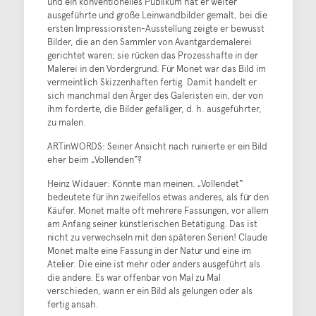
und ein konventionelles Publikum hat er weiter
ausgeführte und große Leinwandbilder gemalt, bei die
ersten Impressionisten-Ausstellung zeigte er bewusst
Bilder, die an den Sammler von Avantgardemalerei
gerichtet waren; sie rücken das Prozesshafte in der
Malerei in den Vordergrund. Für Monet war das Bild im
vermeintlich Skizzenhaften fertig. Damit handelt er
sich manchmal den Ärger des Galeristen ein, der von
ihm forderte, die Bilder gefälliger, d. h. ausgeführter,
zu malen.
ARTinWORDS: Seiner Ansicht nach ruinierte er ein Bild
eher beim „Vollenden“?
Heinz Widauer: Könnte man meinen. „Vollendet“
bedeutete für ihn zweifellos etwas anderes, als für den
Käufer. Monet malte oft mehrere Fassungen, vor allem
am Anfang seiner künstlerischen Betätigung. Das ist
nicht zu verwechseln mit den späteren Serien! Claude
Monet malte eine Fassung in der Natur und eine im
Atelier. Die eine ist mehr oder anders ausgeführt als
die andere. Es war offenbar von Mal zu Mal
verschieden, wann er ein Bild als gelungen oder als
fertig ansah.