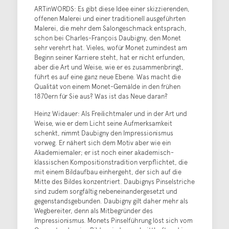
ARTinWORDS: Es gibt diese Idee einer skizzierenden,
offenen Malerei und einer traditionell ausgeführten
Malerei, die mehr dem Salongeschmack entsprach,
schon bei Charles-François Daubigny, den Monet
sehr verehrt hat. Vieles, wofür Monet zumindest am
Beginn seiner Karriere steht, hat er nicht erfunden,
aber die Art und Weise, wie er es zusammenbringt,
führt es auf eine ganz neue Ebene. Was macht die
Qualität von einem Monet-Gemälde in den frühen
1870ern für Sie aus? Was ist das Neue daran?
Heinz Widauer: Als Freilichtmaler und in der Art und
Weise, wie er dem Licht seine Aufmerksamkeit
schenkt, nimmt Daubigny den Impressionismus
vorweg. Er nähert sich dem Motiv aber wie ein
Akademiemaler; er ist noch einer akademisch-
klassischen Kompositionstradition verpflichtet, die
mit einem Bildaufbau einhergeht, der sich auf die
Mitte des Bildes konzentriert. Daubignys Pinselstriche
sind zudem sorgfältig nebeneinandergesetzt und
gegenstandsgebunden. Daubigny gilt daher mehr als
Wegbereiter, denn als Mitbegründer des
Impressionismus. Monets Pinselführung löst sich vom