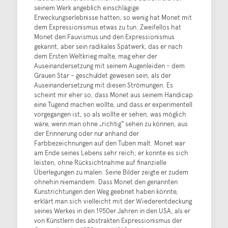
seinem Werk angeblich einschlägige
Erweckungserlebnisse hatten, so wenig hat Monet mit
dem Expressionismus etwas zu tun. Zweifellos hat
Monet den Fauvismus und den Expressionismus
gekannt, aber sein radikales Spätwerk, das er nach
dem Ersten Weltkrieg malte, mag eher der
Auseinandersetzung mit seinem Augenleiden – dem
Grauen Star – geschuldet gewesen sein, als der
Auseinandersetzung mit diesen Strömungen. Es
scheint mir eher so, dass Monet aus seinem Handicap
eine Tugend machen wollte, und dass er experimentell
vorgegangen ist, so als wollte er sehen, was möglich
wäre, wenn man ohne „richtig“ sehen zu können, aus
der Erinnerung oder nur anhand der
Farbbezeichnungen auf den Tuben malt. Monet war
am Ende seines Lebens sehr reich; er konnte es sich
leisten, ohne Rücksichtnahme auf finanzielle
Überlegungen zu malen. Seine Bilder zeigte er zudem
ohnehin niemandem. Dass Monet den genannten
Kunstrichtungen den Weg geebnet haben könnte,
erklärt man sich vielleicht mit der Wiederentdeckung
seines Werkes in den 1950er Jahren in den USA, als er
von Künstlern des abstrakten Expressionismus der