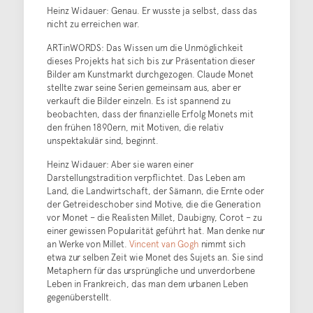
Heinz Widauer: Genau. Er wusste ja selbst, dass das
nicht zu erreichen war.
ARTinWORDS: Das Wissen um die Unmöglichkeit
dieses Projekts hat sich bis zur Präsentation dieser
Bilder am Kunstmarkt durchgezogen. Claude Monet
stellte zwar seine Serien gemeinsam aus, aber er
verkauft die Bilder einzeln. Es ist spannend zu
beobachten, dass der finanzielle Erfolg Monets mit
den frühen 1890ern, mit Motiven, die relativ
unspektakulär sind, beginnt.
Heinz Widauer: Aber sie waren einer
Darstellungstradition verpflichtet. Das Leben am
Land, die Landwirtschaft, der Sämann, die Ernte oder
der Getreideschober sind Motive, die die Generation
vor Monet – die Realisten Millet, Daubigny, Corot – zu
einer gewissen Popularität geführt hat. Man denke nur
an Werke von Millet.
Vincent van Gogh
nimmt sich
etwa zur selben Zeit wie Monet des Sujets an. Sie sind
Metaphern für das ursprüngliche und unverdorbene
Leben in Frankreich, das man dem urbanen Leben
gegenüberstellt.