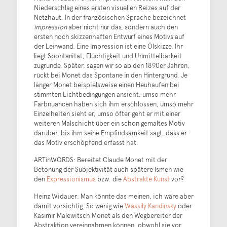
Niederschlag eines ersten visuellen Reizes auf der
Netzhaut. In der französischen Sprache bezeichnet
impression
aber nicht nur das, sondern auch den
ersten noch skizzenhaften Entwurf eines Motivs auf
der Leinwand. Eine Impression ist eine Ölskizze. Ihr
liegt Spontanität, Flüchtigkeit und Unmittelbarkeit
zugrunde. Später, sagen wir so ab den 1890er Jahren,
rückt bei Monet das Spontane in den Hintergrund. Je
länger Monet beispielsweise einen Heuhaufen bei
stimmten Lichtbedingungen ansieht, umso mehr
Farbnuancen haben sich ihm erschlossen, umso mehr
Einzelheiten sieht er, umso öfter geht er mit einer
weiteren Malschicht über ein schon gemaltes Motiv
darüber, bis ihm seine Empfindsamkeit sagt, dass er
das Motiv erschöpfend erfasst hat.
ARTinWORDS: Bereitet Claude Monet mit der
Betonung der Subjektivität auch spätere Ismen wie
den
Expressionismus
bzw. die
Abstrakte Kunst
vor?
Heinz Widauer: Man könnte das meinen, ich wäre aber
damit vorsichtig. So wenig wie
Wassily Kandinsky
oder
Kasimir Malewitsch Monet als den Wegbereiter der
Abstraktion vereinnahmen können, obwohl sie vor