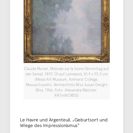
Claude Monet, Matinée sur la Seine [Vormittag auf
der Seine], 1897, Öl auf Leinwand, 81,9 x 93,3 cm
(Mead Art Museum, Amherst College,
Massachusetts, Vermächtnis Miss Susan Dwight
Bliss, 1966, Foto: Alexandra Matzner,
ARTinWORDS)
Le Havre und Argenteuil, „Geburtsort und
Wiege des Impressionismus“