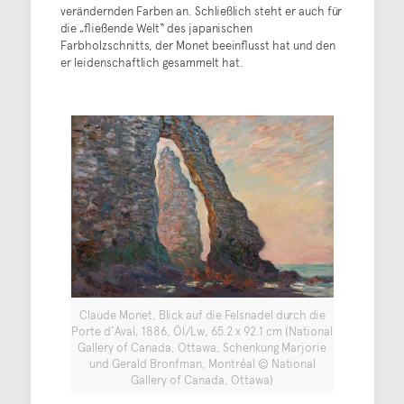
verändernden Farben an. Schließlich steht er auch für
die „fließende Welt“ des japanischen
Farbholzschnitts, der Monet beeinflusst hat und den
er leidenschaftlich gesammelt hat.
Claude Monet, Blick auf die Felsnadel durch die
Porte d’Aval, 1886, Öl/Lw, 65.2 x 92.1 cm (National
Gallery of Canada, Ottawa, Schenkung Marjorie
und Gerald Bronfman, Montréal © National
Gallery of Canada, Ottawa)