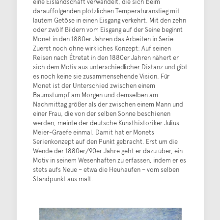
eine Eislandschaft verwandelt, die sich beim
darauffolgenden plötzlichen Temperaturanstieg mit
lautem Getöse in einen Eisgang verkehrt. Mit den zehn
oder zwölf Bildern vom Eisgang auf der Seine beginnt
Monet in den 1880er Jahren das Arbeiten in Serie.
Zuerst noch ohne wirkliches Konzept: Auf seinen
Reisen nach Étretat in den 1880er Jahren nähert er
sich dem Motiv aus unterschiedlicher Distanz und gibt
es noch keine sie zusammensehende Vision. Für
Monet ist der Unterschied zwischen einem
Baumstumpf am Morgen und demselben am
Nachmittag größer als der zwischen einem Mann und
einer Frau, die von der selben Sonne beschienen
werden, meinte der deutsche Kunsthistoriker Julius
Meier-Graefe einmal. Damit hat er Monets
Serienkonzept auf den Punkt gebracht. Erst um die
Wende der 1880er/90er Jahre geht er dazu über, ein
Motiv in seinem Wesenhaften zu erfassen, indem er es
stets aufs Neue – etwa die Heuhaufen – vom selben
Standpunkt aus malt.