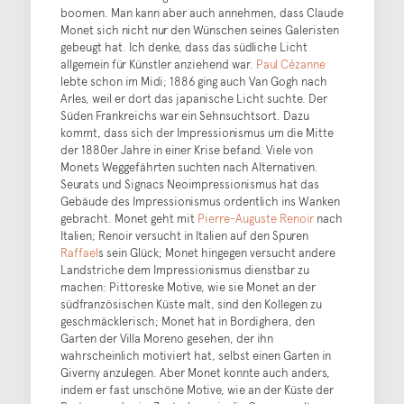
boomen. Man kann aber auch annehmen, dass Claude
Monet sich nicht nur den Wünschen seines Galeristen
gebeugt hat. Ich denke, dass das südliche Licht
allgemein für Künstler anziehend war.
Paul Cézanne
lebte schon im Midi; 1886 ging auch Van Gogh nach
Arles, weil er dort das japanische Licht suchte. Der
Süden Frankreichs war ein Sehnsuchtsort. Dazu
kommt, dass sich der Impressionismus um die Mitte
der 1880er Jahre in einer Krise befand. Viele von
Monets Weggefährten suchten nach Alternativen.
Seurats und Signacs Neoimpressionismus hat das
Gebäude des Impressionismus ordentlich ins Wanken
gebracht. Monet geht mit
Pierre-Auguste Renoir
nach
Italien; Renoir versucht in Italien auf den Spuren
Raffael
s sein Glück; Monet hingegen versucht andere
Landstriche dem Impressionismus dienstbar zu
machen: Pittoreske Motive, wie sie Monet an der
südfranzösischen Küste malt, sind den Kollegen zu
geschmäcklerisch; Monet hat in Bordighera, den
Garten der Villa Moreno gesehen, der ihn
wahrscheinlich motiviert hat, selbst einen Garten in
Giverny anzulegen. Aber Monet konnte auch anders,
indem er fast unschöne Motive, wie an der Küste der