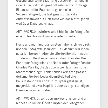
Gegenstand; seine Bilder sind ausschnitthaft und in
ihrer Ausschnitthaftigkeit oft sehr radikal. Schräge
Bildausschnitte, Raumsprünge und eine
Skizzenhaftigkeit, die fast genauso stark die
Aufmerksamkeit auf sich zieht wie das Motiv, gehen
weit über Daubigny hinaus.
ARTinWORDS: Inwiefern spielt hierfür die Fotografie
eine Rolle? Das wird immer wieder diskutiert.
Heinz Widauer: Impressionisten haben sich nie direkt
über die Fotografie geäußert. Das Medium war ihnen
natürlich bekannt. Aber sie eiferten ihm nicht nach,
sondern wollten besser sein als die Fotografie. Die
Panoramafotografien von Nadar oder Fotografien des
Charles Marville, die das durch die Hausmannsche
Stadterneuerung zu schleifende Paris fotografisch
dokumentierten, bevor die mittelalterliche
Bausubstanz dem Abriss zum Opfer gefallen ist,
mögen Monet zwar inspiriert aber zu eigenständigen
Lösungen animiert haben.
ARTinWORDS: Es geht den Impressionisten rund um
Monet also um ein Übertrumpfen der Fotografie?