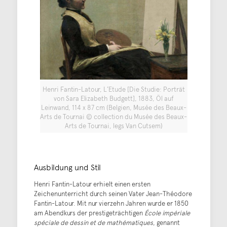
Henri Fantin-Latour, L’Etude [Die Studie: Porträt
von Sara Elizabeth Budgett], 1883, Öl auf
Leinwand, 114 x 87 cm (Belgien, Musée des Beaux-
Arts de Tournai © collection du Musée des Beaux-
Arts de Tournai, legs Van Cutsem)
Ausbildung und Stil
Henri Fantin-Latour erhielt einen ersten
Zeichenunterricht durch seinen Vater Jean-Théodore
Fantin-Latour. Mit nur vierzehn Jahren wurde er 1850
am Abendkurs der prestigeträchtigen
École impériale
spéciale de dessin et de mathématiques
, genannt