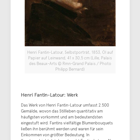
Henri Fantin-Latour, Selbstporträt, 1853, Öl auf
Papier auf Leinwand, 41 x 30,5 cm (Lille, Palais
des Beaux-Arts © Rmn-Grand Palais / Photo
Philipp Bernard)
Henri Fantin-Latour: Werk
Das Werk von Henri Fantin-Latour umfasst 2.500
Gemälde, wovon das Stillleben quantitativ am
häufigsten vorkommt und am bedeutendsten
eingestuft wird. Fantins vielfältige Blumenbouquets
ließen ihn berühmt werden und waren für sein
Einkommen von größter Bedeutung. In