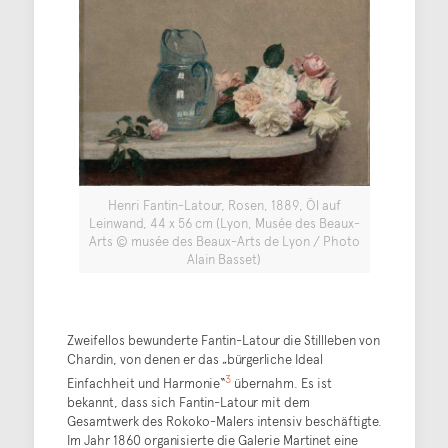
Henri Fantin-Latour, Rosen, 1889, Öl auf
Leinwand, 44 x 56 cm (Lyon, Musée des Beaux-
Arts © musée des Beaux-Arts de Lyon / Photo
Alain Basset)
Zweifellos bewunderte Fantin-Latour die Stillleben von
Chardin, von denen er das „bürgerliche Ideal
3
Einfachheit und Harmonie“
übernahm. Es ist
bekannt, dass sich Fantin-Latour mit dem
Gesamtwerk des Rokoko-Malers intensiv beschäftigte.
Im Jahr 1860 organisierte die Galerie Martinet eine