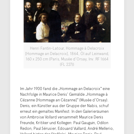
Henri Fantin-Latour, Hommage à Delacroix
[Hommage an Delacroix], 1864, Öl auf Leinwand,
160 x 250 cm (Paris, Musée d’Orsay, Inv. RF 1664
(FL 227))
Im Jahr 1900 fand die „Hommage an Delacroix“ eine
Nachfolge in Maurice Denis‘ Gemälde „Hommage à
Cézanne [Hommage an Cézanne]“ (Musée d‘Orsay).
Denis, ein Künstler aus der Gruppe der Nabis, schuf
erneut ein gemaltes Manifest: In den Galerieräumen
von Ambroise Vollard versammelt Maurice Denis
Freunde, Kritiker und Kollegen: Paul Gauguin, Odilon
Redon, Paul Sérusier, Edouard Vuillard, André Mellerio,
Vollard hinter der Staffelei, Maurice Denis, Paul