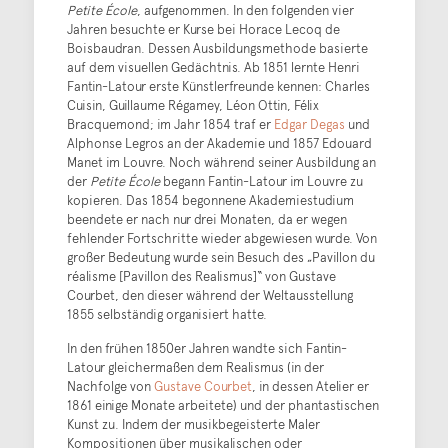
Petite École
, aufgenommen. In den folgenden vier
Jahren besuchte er Kurse bei Horace Lecoq de
Boisbaudran. Dessen Ausbildungsmethode basierte
auf dem visuellen Gedächtnis. Ab 1851 lernte Henri
Fantin-Latour erste Künstlerfreunde kennen: Charles
Cuisin, Guillaume Régamey, Léon Ottin, Félix
Bracquemond; im Jahr 1854 traf er
Edgar Degas
und
Alphonse Legros an der Akademie und 1857 Edouard
Manet im Louvre. Noch während seiner Ausbildung an
der
Petite École
begann Fantin-Latour im Louvre zu
kopieren. Das 1854 begonnene Akademiestudium
beendete er nach nur drei Monaten, da er wegen
fehlender Fortschritte wieder abgewiesen wurde. Von
großer Bedeutung wurde sein Besuch des „Pavillon du
réalisme [Pavillon des Realismus]“ von Gustave
Courbet, den dieser während der Weltausstellung
1855 selbständig organisiert hatte.
In den frühen 1850er Jahren wandte sich Fantin-
Latour gleichermaßen dem Realismus (in der
Nachfolge von
Gustave Courbet
, in dessen Atelier er
1861 einige Monate arbeitete) und der phantastischen
Kunst zu. Indem der musikbegeisterte Maler
Kompositionen über musikalischen oder