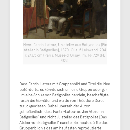
Henri Fantin-Latour, Un atelier aux Batignolles [Ein
Atelier in Batignolles], 1870, Öl auf Leinwand, 204
x 273,5 cm (Paris, Musée d’Orsay, Inv. RF 729 (FL
409))
Dass Fantin-Latour mit Gruppenbild und Titel die Idee
beförderte, es könnte sich um eine Gruppe oder gar
um eine Schule von Batignolles handeln, beschäftigte
rasch die Gemüter und wurde von Théodore Duret
zurückgewiesen. Dabei übersah der Autor
gefließentlich, dass Fantin-Latour es „Ein Atelier in
Batignolles“ und nicht „L’atelier des Batignolles [Das
Atelier von Batignolles]“ nannte. Bis heute dürfte das
Gruppenbildnis das am häufigsten reproduzierte