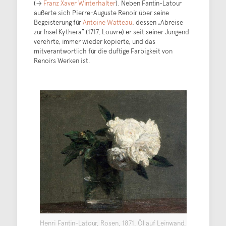
(→
Franz Xaver Winterhalter
). Neben Fantin-Latour
äußerte sich Pierre-Auguste Renoir über seine
Begeisterung für
Antoine Watteau
, dessen „Abreise
zur Insel Kythera“ (1717, Louvre) er seit seiner Jungend
verehrte, immer wieder kopierte, und das
mitverantwortlich für die duftige Farbigkeit von
Renoirs Werken ist.
Henri Fantin-Latour, Rosen, 1871, Öl auf Leinwand,