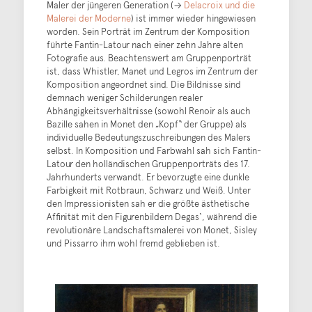
Maler der jüngeren Generation (→
Delacroix und die
Malerei der Moderne
) ist immer wieder hingewiesen
worden. Sein Porträt im Zentrum der Komposition
führte Fantin-Latour nach einer zehn Jahre alten
Fotografie aus. Beachtenswert am Gruppenporträt
ist, dass Whistler, Manet und Legros im Zentrum der
Komposition angeordnet sind. Die Bildnisse sind
demnach weniger Schilderungen realer
Abhängigkeitsverhältnisse (sowohl Renoir als auch
Bazille sahen in Monet den „Kopf“ der Gruppe) als
individuelle Bedeutungszuschreibungen des Malers
selbst. In Komposition und Farbwahl sah sich Fantin-
Latour den holländischen Gruppenporträts des 17.
Jahrhunderts verwandt. Er bevorzugte eine dunkle
Farbigkeit mit Rotbraun, Schwarz und Weiß. Unter
den Impressionisten sah er die größte ästhetische
Affinität mit den Figurenbildern Degas‘, während die
revolutionäre Landschaftsmalerei von Monet, Sisley
und Pissarro ihm wohl fremd geblieben ist.