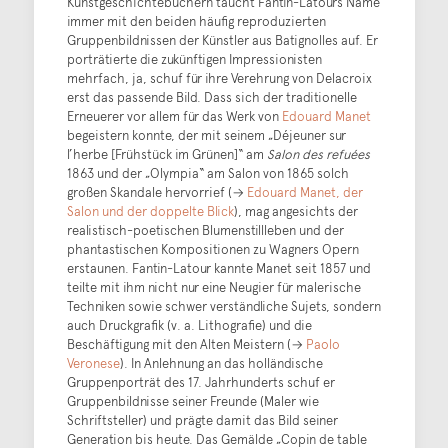
Kunstgeschichtebüchern taucht Fantin-Latours Name
immer mit den beiden häufig reproduzierten
Gruppenbildnissen der Künstler aus Batignolles auf. Er
porträtierte die zukünftigen Impressionisten
mehrfach, ja, schuf für ihre Verehrung von Delacroix
erst das passende Bild. Dass sich der traditionelle
Erneuerer vor allem für das Werk von
Edouard Manet
begeistern konnte, der mit seinem „Déjeuner sur
l’herbe [Frühstück im Grünen]“ am
Salon des refuées
1863 und der „Olympia“ am Salon von 1865 solch
großen Skandale hervorrief (→
Edouard Manet, der
Salon und der doppelte Blick
), mag angesichts der
realistisch-poetischen Blumenstillleben und der
phantastischen Kompositionen zu Wagners Opern
erstaunen. Fantin-Latour kannte Manet seit 1857 und
teilte mit ihm nicht nur eine Neugier für malerische
Techniken sowie schwer verständliche Sujets, sondern
auch Druckgrafik (v. a. Lithografie) und die
Beschäftigung mit den Alten Meistern (→
Paolo
Veronese
). In Anlehnung an das holländische
Gruppenporträt des 17. Jahrhunderts schuf er
Gruppenbildnisse seiner Freunde (Maler wie
Schriftsteller) und prägte damit das Bild seiner
Generation bis heute. Das Gemälde „Copin de table