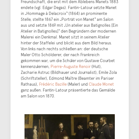
Freundschaft, die erst mit dem Ablebens Manets 1883
endete (vgl. Edgar Degas). Fantin-Latour setzte Manet
in „Hommage à Delacroix“ (1864) an prominente
Stelle, stellte 1867 ein „Porträt von Manet“ am Salon
aus und setzte 1869 mit „Un atelier aux Batignolles [Ein
Atelier in Batignolles]“ den Begründern der modernen
Malerei ein Denkmal. Manet sitzt in seinem Atelier
hinter der Staffelei und blickt aus dem Bild heraus.
Von links nach rechts schließen an: der deutsche
Maler Otto Schölderer, der nach Frankreich
gekommen war, um die Schüler von Gustave Courbet
kennenzulernen,
Pierre-Auguste Renoir
(Hut),
Zacharie Astruc (Bildhauer und Journalist), Emile Zola
(Schriftsteller), Edmond Maître (Beamter im Pariser
Rathaus),
Frédéric Bazille
(Maler) und
Claude Monet
ganz außen. Fantin-Latour präsentierte das Gemälde
am Salon von 1870.