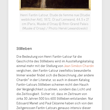
Henri Fantin-Latour, Etude de femme nue [Studie
weiblicher Akt], 1872, Öl auf Leinwand, 44,5 x 27
cm (Paris, Musée d’Orsay © Rmn-Grand Palais
(Musée d’Orsay) / Photo Hervé Lewandowski)
Stillleben
Die Bedeutung von Henri Fantin-Latour für die
Geschichte des Stilllebens wird im Ausstellungskatalog
einmal mehr mit der Stellung von
Jean Siméon Chardin
verglichen, den Fantin-Latour zweifellos bewunderte.
Immer wieder findet sich die Bezeichnung „der andere
Chardin“ in der Literatur, so auch in diesem Katalog.
Fantin-Latours Stillleben scheinen nicht den Hauch
der Vergänglichkeit zu atmen, sondern das Licht und
die Zeitlosigkeit. Sicher ist, dass im Zeitraum von
zirka 30 Jahren 500 bis 600 Stillleben entstanden. Nur
Edouard Manet und Paul Cézanne haben sich von den
Zeitgenossen Fantin-Latours genauso intensiv dieser