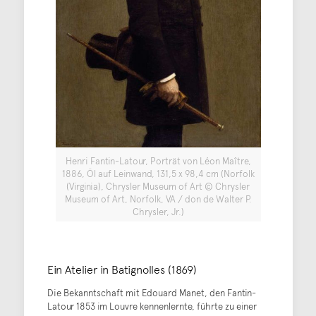
Henri Fantin-Latour, Porträt von Léon Maître,
1886, Öl auf Leinwand, 131,5 x 98,4 cm (Norfolk
(Virginia), Chrysler Museum of Art © Chrysler
Museum of Art, Norfolk, VA / don de Walter P.
Chrysler, Jr.)
Ein Atelier in Batignolles (1869)
Die Bekanntschaft mit Edouard Manet, den Fantin-
Latour 1853 im Louvre kennenlernte, führte zu einer