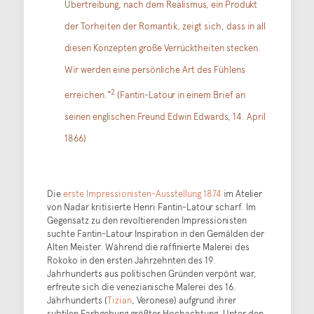
Übertreibung, nach dem Realismus, ein Produkt
der Torheiten der Romantik, zeigt sich, dass in all
diesen Konzepten große Verrücktheiten stecken.
Wir werden eine persönliche Art des Fühlens
2
erreichen.“
(Fantin-Latour in einem Brief an
seinen englischen Freund Edwin Edwards, 14. April
1866)
Die
erste Impressionisten-Ausstellung 1874
im Atelier
von Nadar kritisierte Henri Fantin-Latour scharf. Im
Gegensatz zu den revoltierenden Impressionisten
suchte Fantin-Latour Inspiration in den Gemälden der
Alten Meister. Während die raffinierte Malerei des
Rokoko in den ersten Jahrzehnten des 19.
Jahrhunderts aus politischen Gründen verpönt war,
erfreute sich die venezianische Malerei des 16.
Jahrhunderts (
Tizian
, Veronese) aufgrund ihrer
subtilen Farbgebung größter Hochachtung. Unter den