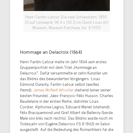
Henri Fantin-Latour, Die zwei Schwestern, 1859,
Öl auf Leinwand, 98.4 x 130.5 cm (Saint Louis Art
Museum, Museum Purchase, Inv. 8:1937)
Hommage an Delacroix (1864)
Henri Fantin-Latour malte im Jahr 1864 sein erstes
Gruppenporträt mit dem Titel „Hommage an
Delacroix“. Dafür versammelte er zehn Künstler um
das Bildnis des bewunderten Vorgängers: Louis
Edmond Duranty, Fantin-Latour selbst (weißes
Hemd),
James McNeill Whistler
stehend (einer seiner
besten Freunde), Jules-François-Félix Husson, Charles
Baudelaire in der ersten Reihe; dahinter Louis
Cordier, Alphonse Legros, Edouard Manet (stehend),
Félix Bracquemond und Graf Albert de Balleroy (beide
Male von links nach rechts). Das Bildnis wurde noch im
Todesjahr von Eugène Delacroix (13.8.1863) im Salon
ausgestellt. Auf die Bedeutung des Romantikers für die