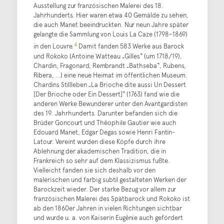
Ausstellung zur französischen Malerei des 18.
Jahrhunderts. Hier waren etwa 40 Gemälde zu sehen,
die auch Manet beeindruckten. Nur neun Jahre später
gelangte die Sammlung von Louis La Caze (1798–1869)
4
in den Louvre.
Damit fanden 583 Werke aus Barock
und Rokoko (Antoine Watteau „Gilles“ (um 1718/19),
Chardin, Fragonard, Rembrandt „Bathseba“, Rubens,
Ribera, …) eine neue Heimat im öffentlichen Museum.
Chardins Stillleben „La Brioche dite aussi Un Dessert
[Der Brioche oder Ein Dessert]“ (1763) fand wie die
anderen Werke Bewunderer unter den Avantgardisten
des 19. Jahrhunderts. Darunter befanden sich die
Brüder Goncourt und Théophile Gautier wie auch
Edouard Manet, Edgar Degas sowie Henri Fantin-
Latour. Vereint wurden diese Köpfe durch ihre
Ablehnung der akademischen Tradition, die in
Frankreich so sehr auf dem Klassizismus fußte.
Vielleicht fanden sie sich deshalb vor den
malerischen und farbig subtil gestalteten Werken der
Barockzeit wieder. Der starke Bezug vor allem zur
französischen Malerei des Spätbarock und Rokoko ist
ab den 1860er Jahren in vielen Richtungen sichtbar
und wurde u. a. von Kaiserin Eugènie auch gefördert