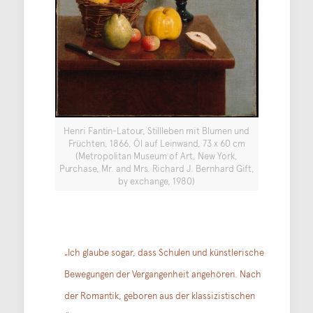
Henri Fantin-Latour, Stillleben mit Blumen und
Früchten, 1866, Öl auf Leinwand, 73 x 60 cm
(Metropolitan Museum of Art, New York,
Purchase, Mr. and Mrs. Richard J. Bernhard Gift,
by exchange, 1980)
„Ich glaube sogar, dass Schulen und künstlerische
Bewegungen der Vergangenheit angehören. Nach
der Romantik, geboren aus der klassizistischen