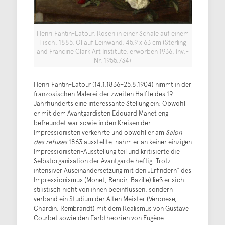
Henri Fantin-Latour, Rosen in einer Schale auf einem
Tisch, 1885, Öl auf Leinwand, 45.9 x 63 cm (Sterling
and Francine Clark Art Institute, erworben 1936, Inv.-
Nr. 1955.734)
Henri Fantin-Latour (14.1.1836–25.8.1904) nimmt in der
französischen Malerei der zweiten Hälfte des 19.
Jahrhunderts eine interessante Stellung ein: Obwohl
er mit dem Avantgardisten Edouard Manet eng
befreundet war sowie in den Kreisen der
Impressionisten verkehrte und obwohl er am
Salon
des refuses
1863 ausstellte, nahm er an keiner einzigen
Impressionisten-Ausstellung teil und kritisierte die
Selbstorganisation der Avantgarde heftig. Trotz
intensiver Auseinandersetzung mit den „Erfindern“ des
Impressionismus (Monet, Renoir, Bazille) ließ er sich
stilistisch nicht von ihnen beeinflussen, sondern
verband ein Studium der Alten Meister (Veronese,
Chardin, Rembrandt) mit dem Realismus von Gustave
Courbet sowie den Farbtheorien von Eugène